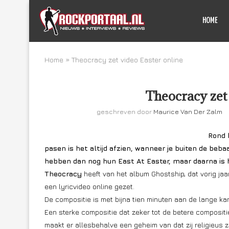
HOME
Home
»
Theocracy zet video Easter online
Theocracy zet 
geschreven door
Maurice Van Der Zalm
Rond 
pasen is het altijd afzien, wanneer je buiten de be
hebben dan nog hun East At Easter, maar daarna is 
Theocracy
heeft van het album Ghostship, dat vorig ja
een lyricvideo online gezet.
De compositie is met bijna tien minuten aan de lange ka
Een sterke compositie dat zeker tot de betere composi
maakt er allesbehalve een geheim van dat zij religieus zi