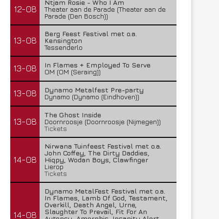
Ntjam Rosie - Who I Am
12-08
Theater aan de Parade (Theater aan de
Parade (Den Bosch))
Berg Feest Festival met o.a.
13-08
Kensington
Tessenderlo
In Flames + Employed To Serve
13-08
OM (OM (Seraing))
FleXanT – Bloody Photographer
MagnaCult stopt
19 juni 2026
13 juni 2026
Dynamo Metalfest Pre-party
13-08
Dynamo (Dynamo (Eindhoven))
The Ghost Inside
13-08
Doornroosje (Doornroosje (Nijmegen))
Tickets
Nirwana Tuinfeest Festival met o.a.
John Coffey, The Dirty Daddies,
14-08
Hiqpy, Wodan Boys, Clawfinger
Lierop
Tickets
Dynamo MetalFest Festival met o.a.
In Flames, Lamb Of God, Testament,
Overkill, Death Angel, Urne,
Slaughter To Prevail, Fit For An
14-08
Autopsy, Amorphis, Insanity Alert,