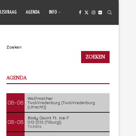
IJSVRAAG
AGENDA
INFO
Zoeken
ZOEKEN
AGENDA
Wolfmother
08-08
TivoliVredenburg (TivoliVredenburg
(Utrecht))
Body Count ft. Ice-T
08-08
013 (013 (Tilburg))
Tickets