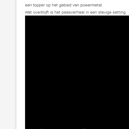
een topper op het gebied van powermetal.
Wat overblijft is het paasverhaal in een stevige setting.