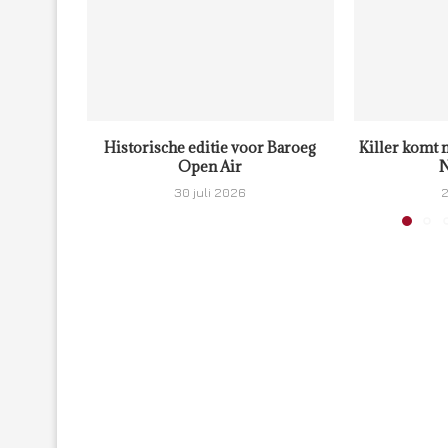
Historische editie voor Baroeg
Killer komt 
Open Air
N
30 juli 2026
2