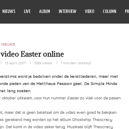
NIEUWS
LIVE
ALBUM
INTERVIEW
VIDEO
COLUMN
PR
NIEUWS
video Easter online
13 april 2017
589
views
1 minuten leestijd
kerstmis word je bedolven onder de kerstliederen, maar met
baande paden van de Mattheus Passion gaat. De Simple Minds
het lang zoeken.
ar oktober uitkwam, voor hun nummer
Easter
zo vlak voor de pasen
nt, maar dat is geen beletsel om de video even goed te bekijken.
ties gerekend mag worden op het album Ghostship. Theocracy
jn. Dat komt in de video zeker terug. Muzikaal blijft Theocracy