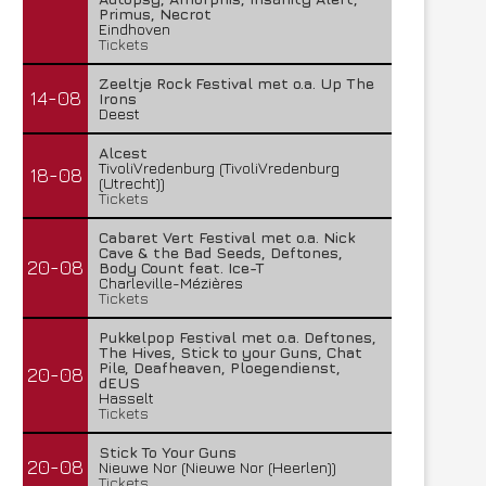
Primus, Necrot
Eindhoven
Tickets
Zeeltje Rock Festival met o.a. Up The
14-08
Irons
Deest
Alcest
TivoliVredenburg (TivoliVredenburg
18-08
(Utrecht))
Tickets
Cabaret Vert Festival met o.a. Nick
Cave & the Bad Seeds, Deftones,
20-08
Body Count feat. Ice-T
Charleville-Mézières
Tickets
Pukkelpop Festival met o.a. Deftones,
The Hives, Stick to your Guns, Chat
Pile, Deafheaven, Ploegendienst,
20-08
dEUS
Hasselt
Tickets
Stick To Your Guns
20-08
Nieuwe Nor (Nieuwe Nor (Heerlen))
Tickets