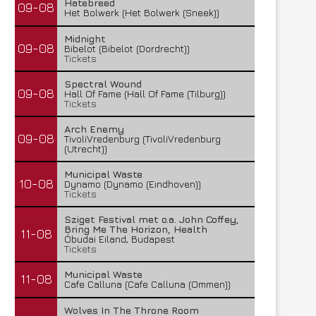
Hatebreed
09-08
Het Bolwerk (Het Bolwerk (Sneek))
Midnight
09-08
Bibelot (Bibelot (Dordrecht))
Tickets
Spectral Wound
09-08
Hall Of Fame (Hall Of Fame (Tilburg))
Tickets
Arch Enemy
09-08
TivoliVredenburg (TivoliVredenburg
(Utrecht))
Municipal Waste
10-08
Dynamo (Dynamo (Eindhoven))
Tickets
Sziget Festival met o.a. John Coffey,
Bring Me The Horizon, Health
11-08
Óbudai Eiland, Budapest
Tickets
Municipal Waste
11-08
Cafe Calluna (Cafe Calluna (Ommen))
Wolves In The Throne Room