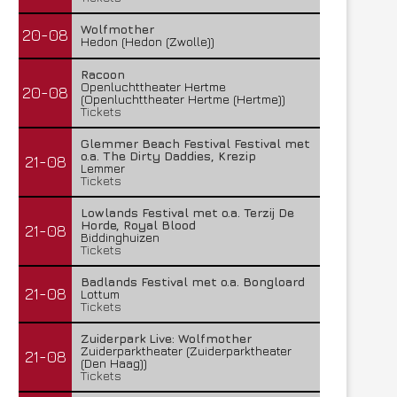
Wolfmother
20-08
Hedon (Hedon (Zwolle))
Racoon
Openluchttheater Hertme
20-08
(Openluchttheater Hertme (Hertme))
Tickets
Glemmer Beach Festival Festival met
o.a. The Dirty Daddies, Krezip
21-08
Lemmer
Tickets
Lowlands Festival met o.a. Terzij De
Horde, Royal Blood
21-08
Biddinghuizen
Tickets
Badlands Festival met o.a. Bongloard
21-08
Lottum
Tickets
Zuiderpark Live: Wolfmother
Zuiderparktheater (Zuiderparktheater
21-08
(Den Haag))
Tickets