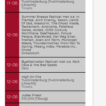
TivoliVredenburg (TivoliVredenburg
11-08
(Utrecht))
Tickets
Summer Breeze Festival met o.a. In
Flames, Arch Enemy, Saxon, Lamb
Of God, Alestorm, The Ghost Inside,
Testament, Amorphis, Paleface
Swiss, Alcest, Orbit Culture,
Northlane, Deafheaven, Future
12-08
Palace, Blackbraid, Der Weg Einer
Freiheit, Alien Ant Farm, Municipal
Waste, Thundermother, From Fall To
Spring, Misery Index, Parasite inc.,
Groza
Dinkelsbühl
Øyafestivalen Festival met o.a. Nick
12-08
Cave & the Bad Seeds
Oslo
High On Fire
TivoliVredenburg (TivoliVredenburg
12-08
(Utrecht))
Tickets
Judas Priest
12-08
013 (013 (Tilburg))