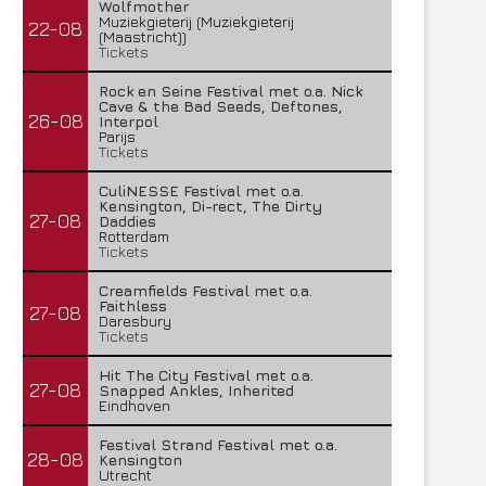
Wolfmother
Muziekgieterij (Muziekgieterij
22-08
(Maastricht))
Tickets
Rock en Seine Festival met o.a. Nick
Cave & the Bad Seeds, Deftones,
26-08
Interpol
Parijs
Tickets
CuliNESSE Festival met o.a.
Kensington, Di-rect, The Dirty
27-08
Daddies
Rotterdam
Tickets
Creamfields Festival met o.a.
Faithless
27-08
Daresbury
Tickets
Hit The City Festival met o.a.
27-08
Snapped Ankles, Inherited
Eindhoven
Festival Strand Festival met o.a.
28-08
Kensington
Utrecht