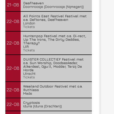
Deafheaven
21-08
Doornroosje (Doornroosje (Nijmegen))
All Points East Festival Festival met
o.a. Deftones, Deafheaven
22-08
London
Tickets
Huntenpop Festival met o.a. Di-rect,
Up The Irons, The Dirty Daddies,
22-08
Therapy?
Ulft
Tickets
DUISTER COLLECTIEF Festival met
o.a. Sun Worship, Doodseskader,
Alkerdeel, Ggu:ll, Modder, Terzij De
22-08
Horde
Utrecht
Tickets
Waailand Outdoor Festival met o.a.
22-08
Ruthless
Made
Cryptosis
22-08
Iduna (Iduna (Drachten))