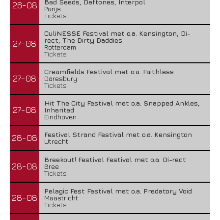
Bad Seeds, Deftones, Interpol
26-08
Parijs
Tickets
CuliNESSE Festival met o.a. Kensington, Di-
rect, The Dirty Daddies
27-08
Rotterdam
Tickets
Creamfields Festival met o.a. Faithless
27-08
Daresbury
Tickets
Hit The City Festival met o.a. Snapped Ankles,
27-08
Inherited
Eindhoven
Festival Strand Festival met o.a. Kensington
28-08
Utrecht
Breekout! Festival Festival met o.a. Di-rect
28-08
Bree
Tickets
Pelagic Fest Festival met o.a. Predatory Void
28-08
Maastricht
Tickets