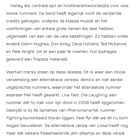
Galley als centrale spil en hoofdverantwoordelijke voor vele
mooie nummers. De band heeft eigenlijk nooit de verdiende
credits gekregen, ondanks de klasse muziek en het
voortbrengen van enkele grote namen die deel hebben
uitgemaakt van een van de vele bezettingen. Zo hebben onder
andere Glenn Hughes, Don Airey, Dave Holland, Ted McKenna
en Pete Wright, om er een paar te noemen, hun bijdrages
geleverd aan Trapeze materiaal.
Veertien tracks staan op deze release. Dit is weer een mooie
verzameling aan alternatieve versies, demo’s en niet eerder
uitgebrachte nummers, waaronder het allerlaatste nummer
waaraan Mel heeft gewerkt;
Live Fast, Die Laughing
, een
nummer dat hij vlak voor zijn dood in 2008 heeft opgenomen.
Destijds is bij de opnames van
Phenomena
het nummer
Fighting
bijvoorbeeld blijven liggen; heel fijn dat we dit nu toch
mogen beluisteren. De alternatieve versie van
Loser
heeft nog
meer dat lekkere freewheelende jam-sfeertje en deze versie