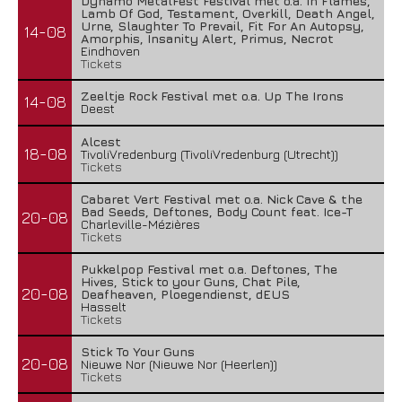
Dynamo MetalFest Festival met o.a. In Flames,
Lamb Of God, Testament, Overkill, Death Angel,
Urne, Slaughter To Prevail, Fit For An Autopsy,
14-08
Amorphis, Insanity Alert, Primus, Necrot
Eindhoven
Tickets
Zeeltje Rock Festival met o.a. Up The Irons
14-08
Deest
Alcest
18-08
TivoliVredenburg (TivoliVredenburg (Utrecht))
Tickets
Cabaret Vert Festival met o.a. Nick Cave & the
Bad Seeds, Deftones, Body Count feat. Ice-T
20-08
Charleville-Mézières
Tickets
Pukkelpop Festival met o.a. Deftones, The
Hives, Stick to your Guns, Chat Pile,
20-08
Deafheaven, Ploegendienst, dEUS
Hasselt
Tickets
Stick To Your Guns
20-08
Nieuwe Nor (Nieuwe Nor (Heerlen))
Tickets