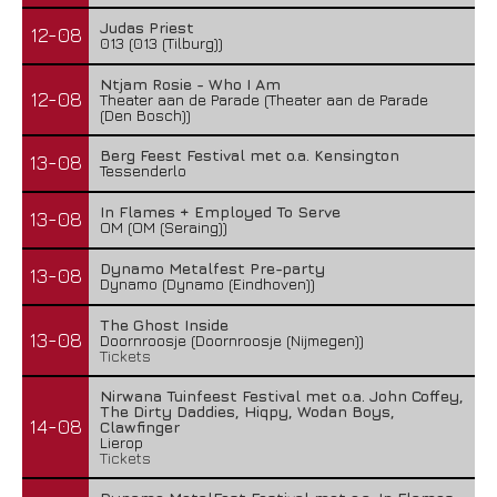
Judas Priest
12-08
013 (013 (Tilburg))
Ntjam Rosie - Who I Am
12-08
Theater aan de Parade (Theater aan de Parade
(Den Bosch))
Berg Feest Festival met o.a. Kensington
13-08
Tessenderlo
In Flames + Employed To Serve
13-08
OM (OM (Seraing))
Dynamo Metalfest Pre-party
13-08
Dynamo (Dynamo (Eindhoven))
The Ghost Inside
13-08
Doornroosje (Doornroosje (Nijmegen))
Tickets
Nirwana Tuinfeest Festival met o.a. John Coffey,
The Dirty Daddies, Hiqpy, Wodan Boys,
14-08
Clawfinger
Lierop
Tickets