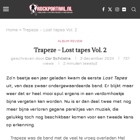
Home
»
Trapeze – Lost tapes Vol. 2
ALBUM REVIEW
Trapeze – Lost tapes Vol. 2
geschreven door
Cor Schilstra
3 december 2024
737
views
2 minuten leestijd
Zo’n beetje een jaar geleden kwam de eerste
Lost Tapes
uit, van deze zwaar ondergewaardeerde band. Er blijkt maar
weer dat er heel mooi spul ergens in een verdomhoekje
bijna vergeten kan worden. Nu is er dan deel twee met nog
meer bijna verloren gegane pareltjes van muziek, die
gelukkig toch nog beschikbaar komen voor een tweede kans
op erkenning.
Trapeze was de band met de veel te vroeg overleden Mel