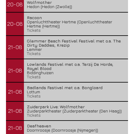
Wolfmother
20-08
Hedon (Hedon (Zwolle))
Racoon
Openluchttheater Hertme (Openluchttheater
20-08
Hertme (Hertme))
Tickets
Glemmer Beach Festival Festival met o.a. The
Dirty Daddies, Krezip
21-08
Lemmer
Tickets
Lowlands Festival met o.a. Terzij De Horde,
Royal Blood
21-08
Biddinghuizen
Tickets
Badlands Festival met o.a. Bongloard
21-08
Lottum
Tickets
Zuiderpark Live: Wolfmother
21-08
Zuiderparktheater (Zuiderparktheater (Den Haag))
Tickets
Deafheaven
21-08
Doornroosje (Doornroosje (Nijmegen))