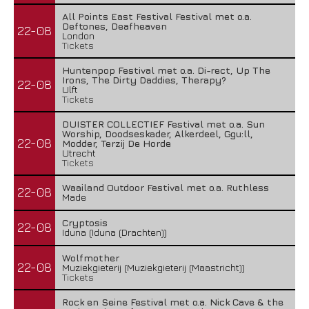
All Points East Festival Festival met o.a.
Deftones, Deafheaven
22-08
London
Tickets
Huntenpop Festival met o.a. Di-rect, Up The
Irons, The Dirty Daddies, Therapy?
22-08
Ulft
Tickets
DUISTER COLLECTIEF Festival met o.a. Sun
Worship, Doodseskader, Alkerdeel, Ggu:ll,
22-08
Modder, Terzij De Horde
Utrecht
Tickets
Waailand Outdoor Festival met o.a. Ruthless
22-08
Made
Cryptosis
22-08
Iduna (Iduna (Drachten))
Wolfmother
22-08
Muziekgieterij (Muziekgieterij (Maastricht))
Tickets
Rock en Seine Festival met o.a. Nick Cave & the