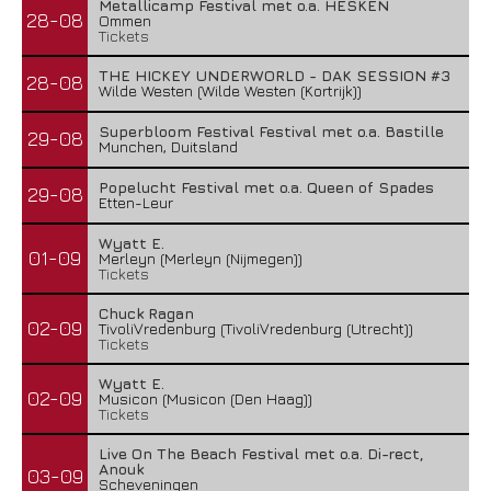
Metallicamp Festival met o.a. HESKEN
28-08
Ommen
Tickets
THE HICKEY UNDERWORLD - DAK SESSION #3
28-08
Wilde Westen (Wilde Westen (Kortrijk))
Superbloom Festival Festival met o.a. Bastille
29-08
Munchen, Duitsland
Popelucht Festival met o.a. Queen of Spades
29-08
Etten-Leur
Wyatt E.
01-09
Merleyn (Merleyn (Nijmegen))
Tickets
Chuck Ragan
02-09
TivoliVredenburg (TivoliVredenburg (Utrecht))
Tickets
Wyatt E.
02-09
Musicon (Musicon (Den Haag))
Tickets
Live On The Beach Festival met o.a. Di-rect,
Anouk
03-09
Scheveningen