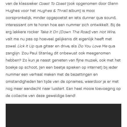
van de klassieker
Coast To Coast
(ook opgenomen door Glenn
Hughes voor het
Hughes & Thrall
album) is mooi
oorspronkelijk, minder opgepoetst en iets dunner qua sound;
interessant om te horen hoe een nummer zich ontwikkelt. Bij de
erg lekkere rocker
Take It On (Down The Road)
van
Hot Wire
,
valt me nu pas op hoeveel gelijkenis dit eigenlijk heeft met
zowel
Lick It Up
qua gitaar en drive, als
Do You Love Me
qua
zanglijn. Zou Paul Stanley dit onbewust ook meegenomen
hebben? Zo kun je naast genieten van fijne muziek, ook met het
boekje op schoot, (en een beetje spieken op internet) bij ieder
nummer een verhaal maken met de bezettingen en
omstandigheden ten tijde van de opnames, waardoor je er met
nog meer aandacht naar luistert. Een heel mooie toevoeging op
de collectie van deze geweldige band!