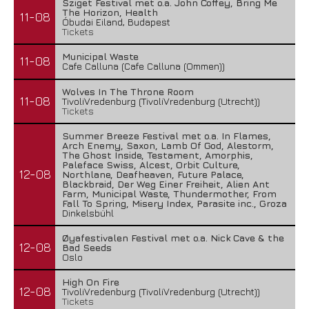
Sziget Festival met o.a. John Coffey, Bring Me
The Horizon, Health
11-08
Óbudai Eiland, Budapest
Tickets
Municipal Waste
11-08
Cafe Calluna (Cafe Calluna (Ommen))
Wolves In The Throne Room
11-08
TivoliVredenburg (TivoliVredenburg (Utrecht))
Tickets
Summer Breeze Festival met o.a. In Flames,
Arch Enemy, Saxon, Lamb Of God, Alestorm,
The Ghost Inside, Testament, Amorphis,
Paleface Swiss, Alcest, Orbit Culture,
12-08
Northlane, Deafheaven, Future Palace,
Blackbraid, Der Weg Einer Freiheit, Alien Ant
Farm, Municipal Waste, Thundermother, From
Fall To Spring, Misery Index, Parasite inc., Groza
Dinkelsbühl
Øyafestivalen Festival met o.a. Nick Cave & the
12-08
Bad Seeds
Oslo
High On Fire
12-08
TivoliVredenburg (TivoliVredenburg (Utrecht))
Tickets