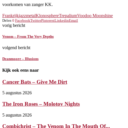
voorkomen van zanger KK.
Frankrijk
jazzmetal
Klonosphere
Trepalium
Voodoo Moonshine
Delen
0
Facebook
Twitter
Pinterest
Linkedin
Email
vorig bericht
Venom – From The Very Depths
volgend bericht
Deanmoore – Illusions
Kijk ook eens naar
Cancer Bats – Give Me Dirt
5 augustus 2026
The Iron Roses – Molotov Nights
5 augustus 2026
Combichrist – The Venom In The Mouth Of...