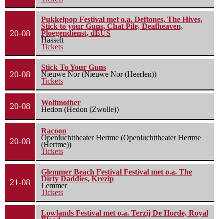
Pukkelpop Festival met o.a. Deftones, The Hives,
Stick to your Guns, Chat Pile, Deafheaven,
20-08
Ploegendienst, dEUS
Hasselt
Tickets
Stick To Your Guns
20-08
Nieuwe Nor (Nieuwe Nor (Heerlen))
Tickets
Wolfmother
20-08
Hedon (Hedon (Zwolle))
Racoon
Openluchttheater Hertme (Openluchttheater Hertme
20-08
(Hertme))
Tickets
Glemmer Beach Festival Festival met o.a. The
Dirty Daddies, Krezip
21-08
Lemmer
Tickets
Lowlands Festival met o.a. Terzij De Horde, Royal