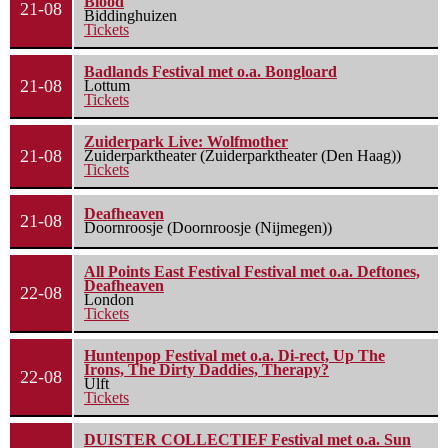
Blood
21-08
Biddinghuizen
Tickets
Badlands Festival met o.a. Bongloard
21-08
Lottum
Tickets
Zuiderpark Live: Wolfmother
21-08
Zuiderparktheater (Zuiderparktheater (Den Haag))
Tickets
Deafheaven
21-08
Doornroosje (Doornroosje (Nijmegen))
All Points East Festival Festival met o.a. Deftones,
Deafheaven
22-08
London
Tickets
Huntenpop Festival met o.a. Di-rect, Up The
Irons, The Dirty Daddies, Therapy?
22-08
Ulft
Tickets
DUISTER COLLECTIEF Festival met o.a. Sun