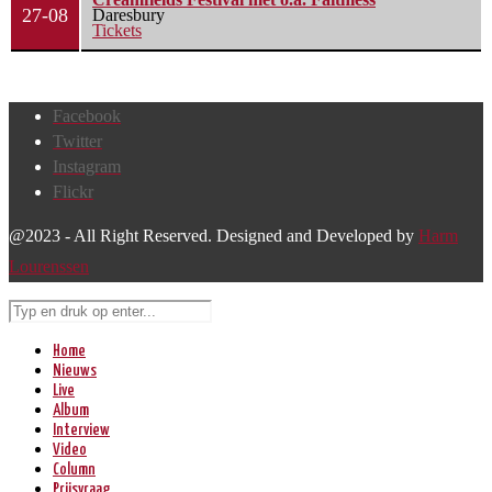
27-08
Daresbury
Tickets
Facebook
Twitter
Instagram
Flickr
@2023 - All Right Reserved. Designed and Developed by
Harm
Lourenssen
Home
Nieuws
Live
Album
Interview
Video
Column
Prijsvraag