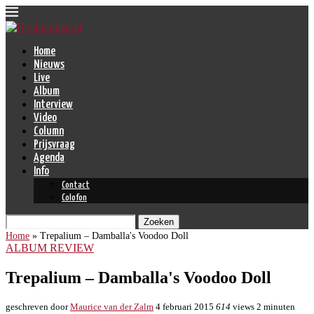
Home
Nieuws
Live
Album
Interview
Video
Column
Prijsvraag
Agenda
Info
Contact
Colofon
Zoeken
Home
»
Trepalium – Damballa's Voodoo Doll
ALBUM REVIEW
Trepalium – Damballa's Voodoo Doll
geschreven door
Maurice van der Zalm
4 februari 2015
614
views
2 minuten