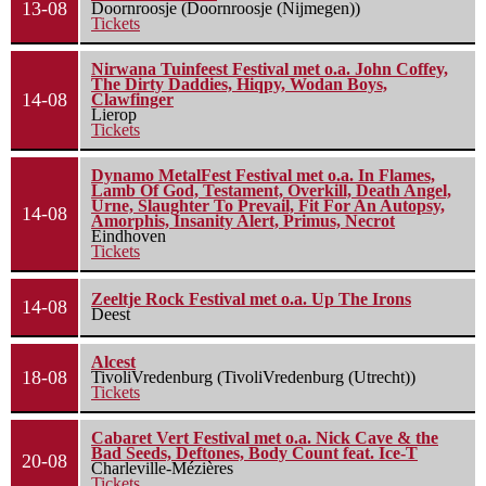
13-08
Doornroosje (Doornroosje (Nijmegen))
Tickets
Nirwana Tuinfeest Festival met o.a. John Coffey,
The Dirty Daddies, Hiqpy, Wodan Boys,
14-08
Clawfinger
Lierop
Tickets
Dynamo MetalFest Festival met o.a. In Flames,
Lamb Of God, Testament, Overkill, Death Angel,
Urne, Slaughter To Prevail, Fit For An Autopsy,
14-08
Amorphis, Insanity Alert, Primus, Necrot
Eindhoven
Tickets
Zeeltje Rock Festival met o.a. Up The Irons
14-08
Deest
Alcest
18-08
TivoliVredenburg (TivoliVredenburg (Utrecht))
Tickets
Cabaret Vert Festival met o.a. Nick Cave & the
Bad Seeds, Deftones, Body Count feat. Ice-T
20-08
Charleville-Mézières
Tickets