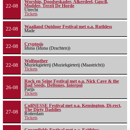
Worship, Doodseskader, Alkerdeel, Ggu:ll,
22-08
Modder, Terzij De Horde
Utrecht
Tickets
Waailand Outdoor Festival met o.a. Ruthless
22-08
Made
Cryptosis
22-08
Iduna (Iduna (Drachten))
Wolfmother
22-08
Muziekgieterij (Muziekgieterij (Maastricht))
Tickets
Rock en Seine Festival met o.a. Nick Cave & the
Bad Seeds, Deftones, Interpol
26-08
Parijs
Tickets
CuliNESSE Festival met o.a. Kensington, Di-rect,
The Dirty Daddies
27-08
Rotterdam
Tickets
Creamfields Festival met o.a. Faithless