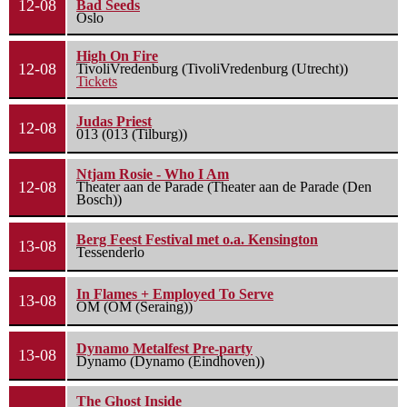
12-08
Bad Seeds
Oslo
High On Fire
12-08
TivoliVredenburg (TivoliVredenburg (Utrecht))
Tickets
Judas Priest
12-08
013 (013 (Tilburg))
Ntjam Rosie - Who I Am
12-08
Theater aan de Parade (Theater aan de Parade (Den
Bosch))
Berg Feest Festival met o.a. Kensington
13-08
Tessenderlo
In Flames + Employed To Serve
13-08
OM (OM (Seraing))
Dynamo Metalfest Pre-party
13-08
Dynamo (Dynamo (Eindhoven))
The Ghost Inside