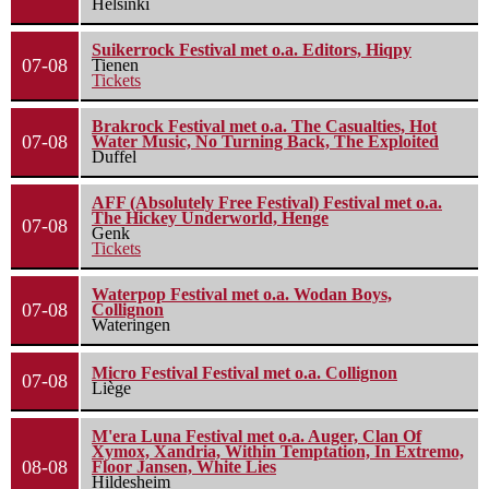
Helsinki
Suikerrock Festival met o.a. Editors, Hiqpy
07-08
Tienen
Tickets
Brakrock Festival met o.a. The Casualties, Hot
07-08
Water Music, No Turning Back, The Exploited
Duffel
AFF (Absolutely Free Festival) Festival met o.a.
The Hickey Underworld, Henge
07-08
Genk
Tickets
Waterpop Festival met o.a. Wodan Boys,
07-08
Collignon
Wateringen
Micro Festival Festival met o.a. Collignon
07-08
Liège
M'era Luna Festival met o.a. Auger, Clan Of
Xymox, Xandria, Within Temptation, In Extremo,
08-08
Floor Jansen, White Lies
Hildesheim