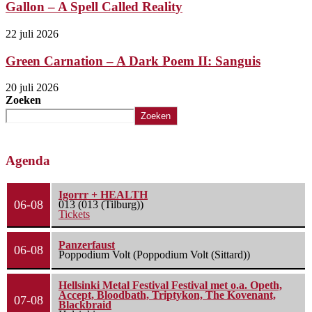
Gallon – A Spell Called Reality
22 juli 2026
Green Carnation – A Dark Poem II: Sanguis
20 juli 2026
Zoeken
Zoeken
Agenda
Igorrr + HEALTH
06-08
013 (013 (Tilburg))
Tickets
Panzerfaust
06-08
Poppodium Volt (Poppodium Volt (Sittard))
Hellsinki Metal Festival Festival met o.a. Opeth,
Accept, Bloodbath, Triptykon, The Kovenant,
07-08
Blackbraid