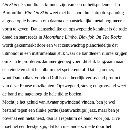
On Skin
dé soundtrack kunnen zijn van een onheilspellende Tim
Burtonfilm.
Fire On Skin
weet met het spookhuisintro de spanning
al goed op te bouwen om daarna de aanstekelijke metal nog meer
vorm te geven. Dat aanstekelijke en opzwepende karakter is de rode
draad en start reeds in
Moonshine Limbo
.
Blowjob On The Rocks
wordt gekenmerkt door een wat zenuwachtig pianoriedeltje dat
uitmondt in een instrumentaal stuk waar de bandleden ruimte krijgen
om zich te profileren. Jammer genoeg voert dit stuk langzaam naar
een einde en sluit het album niet spetterend af. Dat is jammer,
want Damballa’s Voodoo Doll is een heerlijk verrassend product
van deze Franse muzikanten. Opzwepend, stevig en groovend weet
de band me nagenoeg de hele tijd te boeien.
Mocht je het geluid van Avatar opwindend vinden, ben je wel
bestand tegen een flinke portie (zenuwachtige) jazz, maar ben je
bovenal een metalhead, dan is Trepalium dé band voor jou. Live
moet het een feestje zijn, dat kan niet anders, mede door het