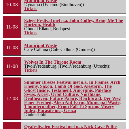
Municipal Waste
10-08
Dynamo (Dynamo (Eindhoven))
Tickets
Sziget Festival met o.a. John Coffey, Bring Me The
Horizon, Health
11-08
Óbudai Eiland, Budapest
Tickets
Municipal Waste
11-08
Cafe Calluna (Cafe Calluna (Ommen))
Wolves In The Throne Room
11-08
TivoliVredenburg (TivoliVredenburg (Utrecht))
Tickets
Summer Breeze Festival met o.a. In Flames, Arch
Enemy, Saxon, Lamb Of God, Alestorm, The
Ghost Inside, Testament, Amorphis, Paleface
Swiss, Alcest, Orbit Culture, Northlane,
12-08
Deafheaven, Future Palace, Blackbraid, Der Weg
Einer Freiheit, Alien Ant Farm, Municipal Waste,
Thundermother, From Fall To Spring, Misery
Index, Parasite inc., Groza
Dinkelsbühl
Øyafestivalen Festival met o.a. Nick Cave & the