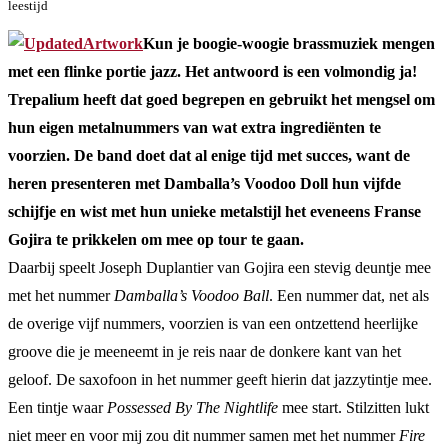
leestijd
Kun je boogie-woogie brassmuziek mengen
met een flinke portie jazz. Het antwoord is een volmondig ja!
Trepalium heeft dat goed begrepen en gebruikt het mengsel om
hun eigen metalnummers van wat extra ingrediënten te
voorzien. De band doet dat al enige tijd met succes, want de
heren presenteren met Damballa’s Voodoo Doll hun vijfde
schijfje en wist met hun unieke metalstijl het eveneens Franse
Gojira te prikkelen om mee op tour te gaan.
Daarbij speelt Joseph Duplantier van Gojira een stevig deuntje mee
met het nummer
Damballa’s Voodoo Ball
. Een nummer dat, net als
de overige vijf nummers, voorzien is van een ontzettend heerlijke
groove die je meeneemt in je reis naar de donkere kant van het
geloof. De saxofoon in het nummer geeft hierin dat jazzytintje mee.
Een tintje waar
Possessed By The Nightlife
mee start. Stilzitten lukt
niet meer en voor mij zou dit nummer samen met het nummer
Fire