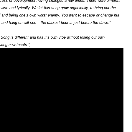
process of development having changed a few times. There were different
ise and lyrically. We let this song grow organically, to bring out the
self and being one’s own worst enemy. You want to escape or change but
–
t and hang on will see – the darkest hour is just before the dawn.”
ong is different and has it’s own vibe without losing our own
wing new facets.”,