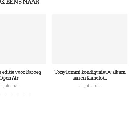
OK EENS NAAR
e editie voor Baroeg
Tony Iommi kondigt nieuw album
Open Air
aan en Kamelot...
0 juli 2026
29 juli 2026