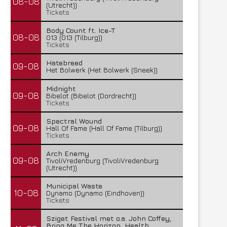
08-08
(Utrecht))
Tickets
Body Count ft. Ice-T
08-08
013 (013 (Tilburg))
Tickets
Hatebreed
09-08
Het Bolwerk (Het Bolwerk (Sneek))
Midnight
09-08
Bibelot (Bibelot (Dordrecht))
Tickets
Spectral Wound
09-08
Hall Of Fame (Hall Of Fame (Tilburg))
Tickets
Arch Enemy
09-08
TivoliVredenburg (TivoliVredenburg
(Utrecht))
Municipal Waste
10-08
Dynamo (Dynamo (Eindhoven))
Tickets
Sziget Festival met o.a. John Coffey,
Bring Me The Horizon, Health