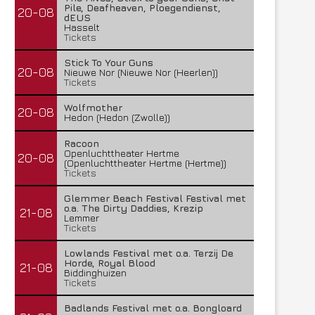
Pile, Deafheaven, Ploegendienst,
20-08
dEUS
Hasselt
Tickets
Stick To Your Guns
20-08
Nieuwe Nor (Nieuwe Nor (Heerlen))
Tickets
Wolfmother
20-08
Hedon (Hedon (Zwolle))
Racoon
Openluchttheater Hertme
20-08
(Openluchttheater Hertme (Hertme))
Tickets
Glemmer Beach Festival Festival met
o.a. The Dirty Daddies, Krezip
21-08
Lemmer
Tickets
Lowlands Festival met o.a. Terzij De
Horde, Royal Blood
21-08
Biddinghuizen
Tickets
Badlands Festival met o.a. Bongloard