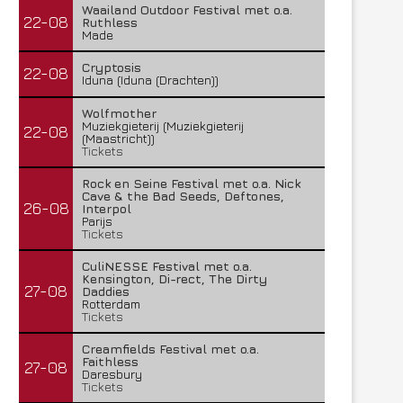
Waailand Outdoor Festival met o.a.
22-08
Ruthless
Made
Cryptosis
22-08
Iduna (Iduna (Drachten))
Wolfmother
Muziekgieterij (Muziekgieterij
22-08
(Maastricht))
Tickets
Rock en Seine Festival met o.a. Nick
Cave & the Bad Seeds, Deftones,
26-08
Interpol
Parijs
Tickets
CuliNESSE Festival met o.a.
Kensington, Di-rect, The Dirty
27-08
Daddies
Rotterdam
Tickets
Creamfields Festival met o.a.
Faithless
27-08
Daresbury
Tickets