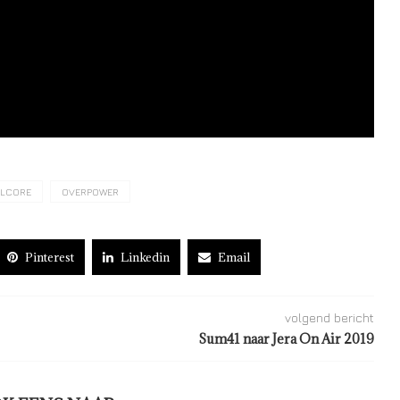
LCORE
OVERPOWER
Pinterest
Linkedin
Email
volgend bericht
Sum41 naar Jera On Air 2019