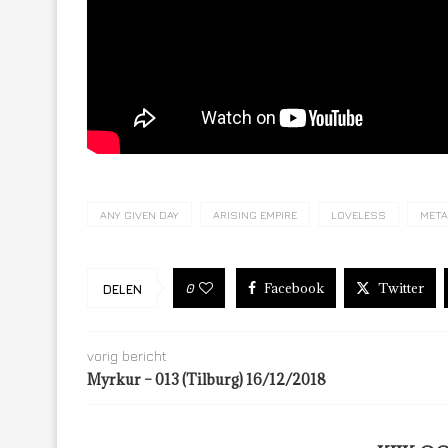
ANY GIVEN DAY
ARISING EMPIRE
LOVELESS
META
Facebook
Twitter
0
DELEN
vorig bericht
Myrkur – 013 (Tilburg) 16/12/2018