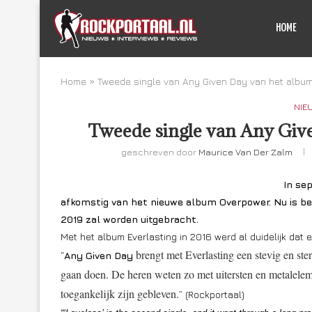
HOME
Home
»
Tweede single van Any Given Day van het albu
NIE
Tweede single van Any Giv
geschreven door
Maurice Van Der Zalm
In se
afkomstig van het nieuwe album Overpower. Nu is be
2019 zal worden uitgebracht.
Met het album Everlasting in 2016 werd al duidelijk da
brengt met Everlasting een stevig en st
“
Any Given Day
gaan doen. De heren weten zo met uitersten en metaleleme
toegankelijk zijn gebleven.
” (Rockportaal)