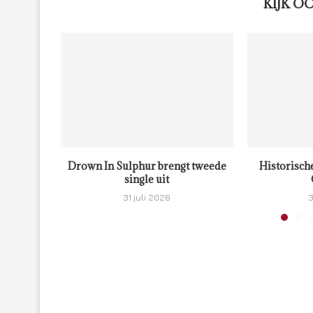
KIJK O
Drown In Sulphur brengt tweede
Historisch
single uit
31 juli 2026
3