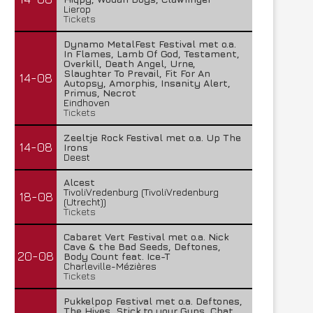
Lierop
Tickets
Dynamo MetalFest Festival met o.a.
In Flames, Lamb Of God, Testament,
Overkill, Death Angel, Urne,
Slaughter To Prevail, Fit For An
14-08
Autopsy, Amorphis, Insanity Alert,
Primus, Necrot
Eindhoven
Tickets
Zeeltje Rock Festival met o.a. Up The
14-08
Irons
Deest
Alcest
TivoliVredenburg (TivoliVredenburg
18-08
(Utrecht))
Tickets
Cabaret Vert Festival met o.a. Nick
Cave & the Bad Seeds, Deftones,
20-08
Body Count feat. Ice-T
Charleville-Mézières
Tickets
Pukkelpop Festival met o.a. Deftones,
The Hives, Stick to your Guns, Chat