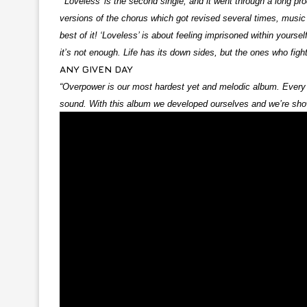
“‘Loveless’ is the second single, and it went through a long 
versions of the chorus which got revised several times, music w
best of it! ‘Loveless’ is about feeling imprisoned within your
it’s not enough. Life has its down sides, but the ones who figh
ANY GIVEN
DAY
“Overpower is our most hardest yet and melodic album. Every S
sound. With this album we developed ourselves and we’re sho