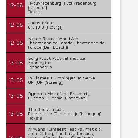
TivoliVredenburg (TivoliVredenburg
12-08
(Utrecht))
Tickets
Judas Priest
12-08
013 (013 (Tilburg))
Ntjam Rosie - Who I Am
12-08
Theater aan de Parade (Theater aan de
Parade (Den Bosch))
Berg Feest Festival met o.a.
13-08
Kensington
Tessenderlo
Half Me, Selfmachine en Electric
Temic brengt nieuwe sing
In Flames + Employed To Serve
Callboy presenteren nieuwe...
13-08
28 juli 2026
OM (OM (Seraing))
29 juli 2026
Dynamo Metalfest Pre-party
13-08
Dynamo (Dynamo (Eindhoven))
The Ghost Inside
13-08
Doornroosje (Doornroosje (Nijmegen))
Tickets
Nirwana Tuinfeest Festival met o.a.
John Coffey, The Dirty Daddies,
14-08
Hiqpy, Wodan Boys, Clawfinger