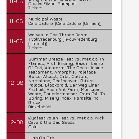
11-08
Óbudai Eiland, Budapest
Tickets
Municipal Waste
11-08
Cafe Calluna (Cafe Calluna (Ommen))
Wolves In The Throne Room
TivoliVredenburg (TivoliVredenburg
11-08
(Utrecht))
Tickets
Summer Breeze Festival met o.a. In
Flames, Arch Enemy, Saxon, Lamb
Of God, Alestorm, The Ghost Inside,
Testament, Amorphis, Paleface
Swiss, Alcest, Orbit Culture,
Northlane, Deafheaven, Future
12-08
Palace, Blackbraid, Der Weg Einer
Freiheit, Alien Ant Farm, Municipal
Waste, Thundermother, From Fall To
Spring, Misery Index, Parasite inc.,
Groza
Dinkelsbühl
Øyafestivalen Festival met o.a. Nick
12-08
Cave & the Bad Seeds
Oslo
High On Fire