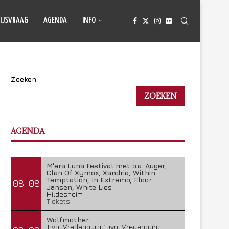
IJSVRAAG
AGENDA
INFO
Zoeken
ZOEKEN
AGENDA
M'era Luna Festival met o.a. Auger,
Clan Of Xymox, Xandria, Within
Temptation, In Extremo, Floor
08-08
Jansen, White Lies
Hildesheim
Tickets
Wolfmother
TivoliVredenburg (TivoliVredenburg