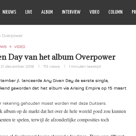
NIEUWS
LIVE
ALBUM
INTERVIEW
VIDEO
COLUMN
PR
m Overpower
UWS
VIDEO
en Day van het album Overpower
21 december 2018
713
views
1 minuten leestijd
ptember jl. lanceerde Any Given Day de eerste single,
kend geworden dat het album via Arising Empire op 15 maart
t er rekening gehouden moest worden met deze Duitsers.
erk album op de markt dat het over de hele wereld goed zou kunnen
nten te spelen, terwijl de afzonderlijke composities toch