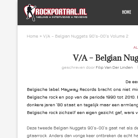
HOME
Home
»
V/A – Belgian Nuggets 90's-00's Volume 2
AL
V/A – Belgian Nug
geschreven door
Filip Van Der Linden
De ee
Belgische label Mayway Records bracht ons niet min
Belgische rock en pop van de periode 1990 tot 2010. 
donkere jaren ’80 staat en tegelijk maar een armleng
Belgische rock zichzelf een eigen gezicht gaf, wars
Deze tweede Belgian Nuggets 90’s-00’s gaat net als de 
gitaarrock. Anders dan vorige keer ontbreken de echt ha