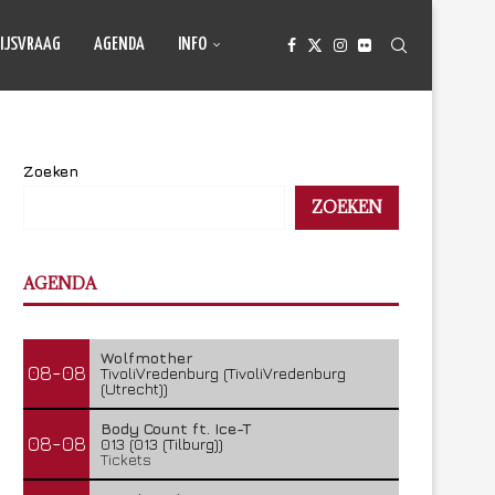
IJSVRAAG
AGENDA
INFO
Zoeken
ZOEKEN
AGENDA
Wolfmother
08-08
TivoliVredenburg (TivoliVredenburg
(Utrecht))
Body Count ft. Ice-T
08-08
013 (013 (Tilburg))
Tickets