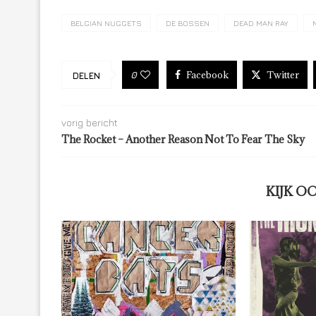
BELGIAN NUGGETS
DE BOSSEN
DEAD MAN RAY
Facebook
Twitter
0
DELEN
vorig bericht
The Rocket – Another Reason Not To Fear The Sky
KIJK O