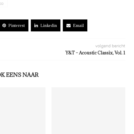
EO
Pinterest
Linkedin
Email
volgend bericht
Y&T – Acoustic Classix, Vol. 1
OK EENS NAAR