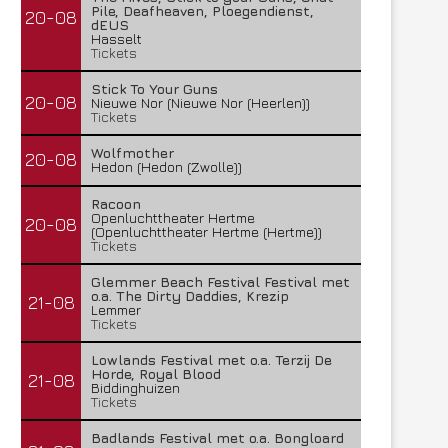
Pile, Deafheaven, Ploegendienst,
20-08
dEUS
FleXanT – Bloody Photographer
MagnaCult stopt
Hasselt
Tickets
19 juni 2026
13 juni 2026
Stick To Your Guns
20-08
Nieuwe Nor (Nieuwe Nor (Heerlen))
Tickets
Wolfmother
20-08
Hedon (Hedon (Zwolle))
Racoon
Openluchttheater Hertme
20-08
(Openluchttheater Hertme (Hertme))
Tickets
Glemmer Beach Festival Festival met
o.a. The Dirty Daddies, Krezip
21-08
Lemmer
Tickets
Lowlands Festival met o.a. Terzij De
Horde, Royal Blood
21-08
Biddinghuizen
Tickets
Badlands Festival met o.a. Bongloard