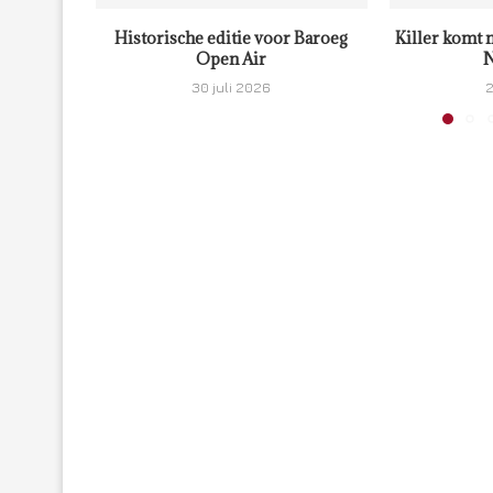
Historische editie voor Baroeg
Killer komt 
Open Air
N
30 juli 2026
2