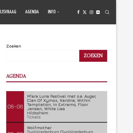
IJSVRAAG
AGENDA
INFO
Zoeken
ZOEKEN
AGENDA
M'era Luna Festival met o.a. Auger,
Clan Of Xymox, Xandria, Within
Temptation, In Extremo, Floor
08-08
Jansen, White Lies
Hildesheim
Tickets
Wolfmother
TivoliVredenburg (TivoliVredenburg