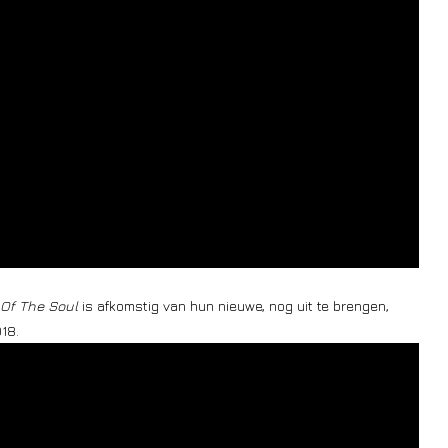
 Of The Soul
is afkomstig van hun nieuwe, nog uit te brengen,
018.