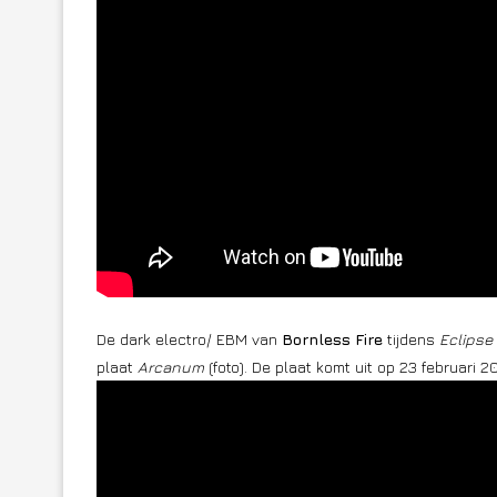
De dark electro/ EBM van
Bornless Fire
tijdens
Eclipse
plaat
Arcanum
(foto). De plaat komt uit op 23 februari 2