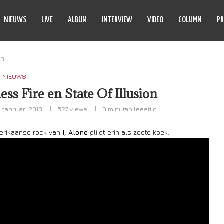
NIEUWS
LIVE
ALBUM
INTERVIEW
VIDEO
COLUMN
PR
on
NIEUWS
less Fire en State Of Illusion
6 februari 2018
527
views
0 minuten leestijd
erikaanse rock van
I, Alone
glijdt erin als zoete koek.