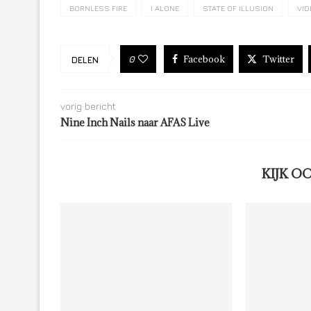
BORNLESS FIRE
I ALONE
STATE OF ILLUSION
VID
Facebook
Twitter
0
DELEN
vorig bericht
Nine Inch Nails naar AFAS Live
KIJK O