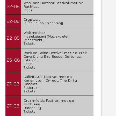
Waailand Outdoor Festival met o.a.
22-08
Ruthless
Made
Cryptosis
22-08
Iduna (Iduna (Drachten))
Wolfmother
Muziekgieterij (Muziekgieterij
22-08
(Maastricht))
Tickets
Rock en Seine Festival met o.a. Nick
Cave & the Bad Seeds, Deftones,
26-08
Interpol
Parijs
Tickets
CuliNESSE Festival met o.a.
Kensington, Di-rect, The Dirty
27-08
Daddies
Rotterdam
Tickets
Creamfields Festival met o.a.
Faithless
27-08
Daresbury
Tickets