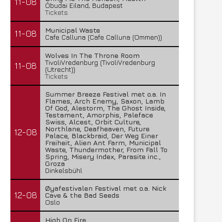
11-08
Óbudai Eiland, Budapest
Tickets
Municipal Waste
11-08
Cafe Calluna (Cafe Calluna (Ommen))
Wolves In The Throne Room
TivoliVredenburg (TivoliVredenburg
11-08
(Utrecht))
Tickets
Summer Breeze Festival met o.a. In
Flames, Arch Enemy, Saxon, Lamb
Of God, Alestorm, The Ghost Inside,
Testament, Amorphis, Paleface
Swiss, Alcest, Orbit Culture,
Northlane, Deafheaven, Future
12-08
Palace, Blackbraid, Der Weg Einer
Freiheit, Alien Ant Farm, Municipal
Waste, Thundermother, From Fall To
Spring, Misery Index, Parasite inc.,
Groza
Dinkelsbühl
Øyafestivalen Festival met o.a. Nick
12-08
Cave & the Bad Seeds
Oslo
High On Fire