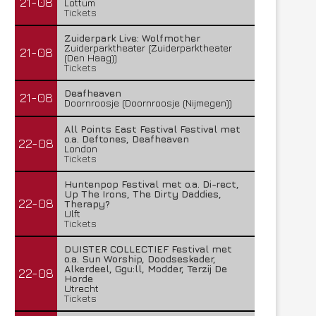
21-08
Lottum
Tickets
Zuiderpark Live: Wolfmother
Zuiderparktheater (Zuiderparktheater
21-08
(Den Haag))
Tickets
Deafheaven
21-08
Doornroosje (Doornroosje (Nijmegen))
All Points East Festival Festival met
o.a. Deftones, Deafheaven
22-08
London
Tickets
Huntenpop Festival met o.a. Di-rect,
Up The Irons, The Dirty Daddies,
22-08
Therapy?
Ulft
Tickets
DUISTER COLLECTIEF Festival met
o.a. Sun Worship, Doodseskader,
Alkerdeel, Ggu:ll, Modder, Terzij De
22-08
Horde
Utrecht
Tickets