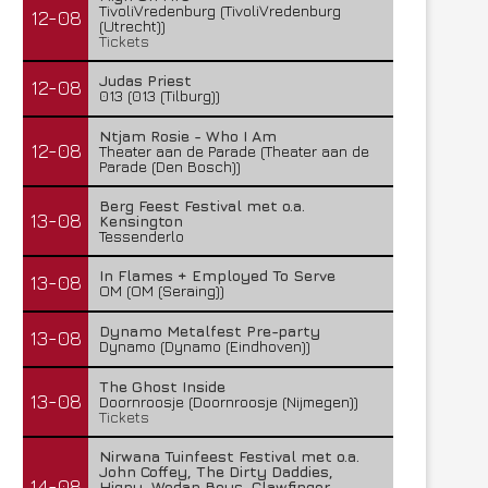
TivoliVredenburg (TivoliVredenburg
12-08
(Utrecht))
Tickets
Judas Priest
12-08
013 (013 (Tilburg))
Ntjam Rosie - Who I Am
12-08
Theater aan de Parade (Theater aan de
Parade (Den Bosch))
Berg Feest Festival met o.a.
13-08
Kensington
Tessenderlo
In Flames + Employed To Serve
13-08
OM (OM (Seraing))
Dynamo Metalfest Pre-party
13-08
Dynamo (Dynamo (Eindhoven))
The Ghost Inside
13-08
Doornroosje (Doornroosje (Nijmegen))
Tickets
Nirwana Tuinfeest Festival met o.a.
John Coffey, The Dirty Daddies,
14-08
Hiqpy, Wodan Boys, Clawfinger