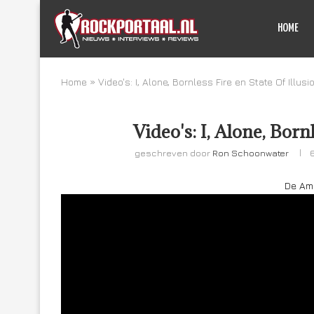
HOME
Home
»
Video's: I, Alone, Bornless Fire en State Of Illusi
Video's: I, Alone, Born
geschreven door
Ron Schoonwater
De Am