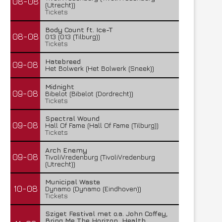
08-08
(Utrecht))
Tickets
Body Count ft. Ice-T
08-08
013 (013 (Tilburg))
Tickets
Hatebreed
09-08
Het Bolwerk (Het Bolwerk (Sneek))
Midnight
09-08
Bibelot (Bibelot (Dordrecht))
Tickets
Spectral Wound
09-08
Hall Of Fame (Hall Of Fame (Tilburg))
Tickets
Arch Enemy
09-08
TivoliVredenburg (TivoliVredenburg
(Utrecht))
Municipal Waste
10-08
Dynamo (Dynamo (Eindhoven))
Tickets
Sziget Festival met o.a. John Coffey,
Bring Me The Horizon, Health