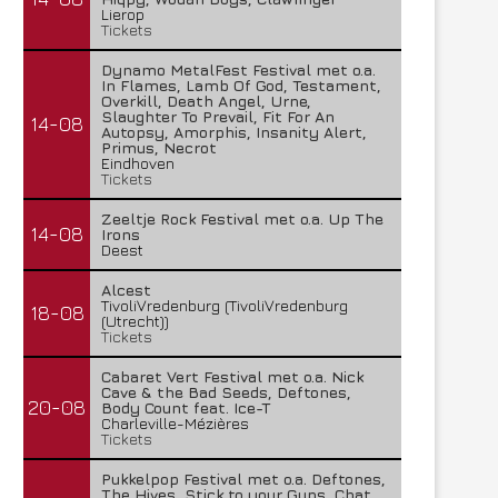
Lierop
Tickets
Dynamo MetalFest Festival met o.a.
In Flames, Lamb Of God, Testament,
Overkill, Death Angel, Urne,
Slaughter To Prevail, Fit For An
14-08
Autopsy, Amorphis, Insanity Alert,
Primus, Necrot
Eindhoven
Tickets
Zeeltje Rock Festival met o.a. Up The
14-08
Irons
Deest
Alcest
TivoliVredenburg (TivoliVredenburg
18-08
(Utrecht))
Tickets
Cabaret Vert Festival met o.a. Nick
Cave & the Bad Seeds, Deftones,
20-08
Body Count feat. Ice-T
Charleville-Mézières
Tickets
Pukkelpop Festival met o.a. Deftones,
The Hives, Stick to your Guns, Chat