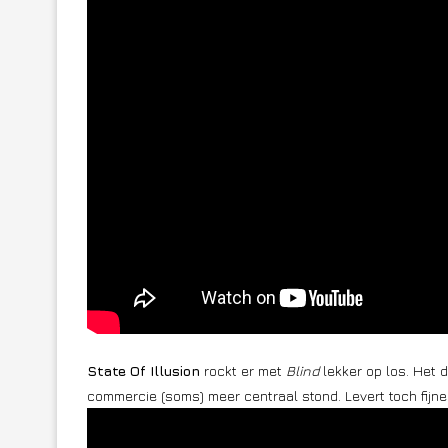
State Of Illusion
rockt er met
Blind
lekker op los. Het 
commercie (soms) meer centraal stond. Levert toch fijne