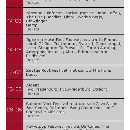
Tickets
Nirwana Tuinfeest Festival met o.a. John Coffey,
The Dirty Daddies, Hiqpy, Wodan Boys,
14-08
Clawfinger
Lierop
Tickets
Dynamo MetalFest Festival met o.a. In Flames,
Lamb Of God, Testament, Overkill, Death Angel,
Urne, Slaughter To Prevail, Fit For An Autopsy,
14-08
Amorphis, Insanity Alert, Primus, Necrot
Eindhoven
Tickets
Zeeltje Rock Festival met o.a. Up The Irons
14-08
Deest
Alcest
18-08
TivoliVredenburg (TivoliVredenburg (Utrecht))
Tickets
Cabaret Vert Festival met o.a. Nick Cave & the
Bad Seeds, Deftones, Body Count feat. Ice-T
20-08
Charleville-Mézières
Tickets
Pukkelpop Festival met o.a. Deftones, The