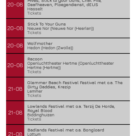
Hives, Stick to your Guns, Chat Pile,
20-08
Deafheaven, Ploegendienst, dEUS
Hasselt
Tickets
Stick To Your Guns
20-08
Nieuwe Nor (Nieuwe Nor (Heerlen))
Tickets
Wolfmother
20-08
Hedon (Hedon (Zwolle))
Racoon
Openluchttheater Hertme (Openluchttheater
20-08
Hertme (Hertme))
Tickets
Glemmer Beach Festival Festival met o.a. The
Dirty Daddies, Krezip
21-08
Lemmer
Tickets
Lowlands Festival met o.a. Terzij De Horde,
Royal Blood
21-08
Biddinghuizen
Tickets
Badlands Festival met o.a. Bongloard
21-08
Lottum