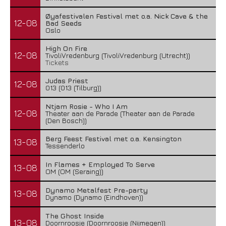
Øyafestivalen Festival met o.a. Nick Cave & the
12-08
Bad Seeds
Oslo
High On Fire
12-08
TivoliVredenburg (TivoliVredenburg (Utrecht))
Tickets
Judas Priest
12-08
013 (013 (Tilburg))
Ntjam Rosie - Who I Am
12-08
Theater aan de Parade (Theater aan de Parade
(Den Bosch))
Berg Feest Festival met o.a. Kensington
13-08
Tessenderlo
In Flames + Employed To Serve
13-08
OM (OM (Seraing))
Dynamo Metalfest Pre-party
13-08
Dynamo (Dynamo (Eindhoven))
The Ghost Inside
13-08
Doornroosje (Doornroosje (Nijmegen))