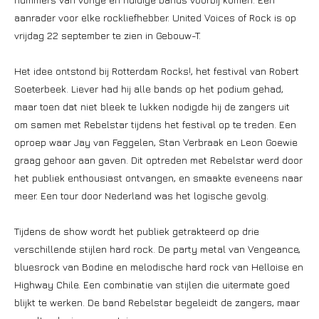
aanrader voor elke rockliefhebber. United Voices of Rock is op
vrijdag 22 september te zien in Gebouw-T.
Het idee ontstond bij Rotterdam Rocks!, het festival van Robert
Soeterbeek. Liever had hij alle bands op het podium gehad,
maar toen dat niet bleek te lukken nodigde hij de zangers uit
om samen met Rebelstar tijdens het festival op te treden. Een
oproep waar Jay van Feggelen, Stan Verbraak en Leon Goewie
graag gehoor aan gaven. Dit optreden met Rebelstar werd door
het publiek enthousiast ontvangen, en smaakte eveneens naar
meer. Een tour door Nederland was het logische gevolg.
Tijdens de show wordt het publiek getrakteerd op drie
verschillende stijlen hard rock. De party metal van Vengeance,
bluesrock van Bodine en melodische hard rock van Helloise en
Highway Chile. Een combinatie van stijlen die uitermate goed
blijkt te werken. De band Rebelstar begeleidt de zangers, maar