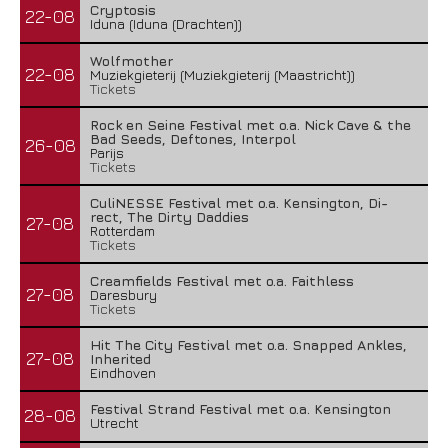
Cryptosis
22-08
Iduna (Iduna (Drachten))
Wolfmother
22-08
Muziekgieterij (Muziekgieterij (Maastricht))
Tickets
Rock en Seine Festival met o.a. Nick Cave & the
Bad Seeds, Deftones, Interpol
26-08
Parijs
Tickets
CuliNESSE Festival met o.a. Kensington, Di-
rect, The Dirty Daddies
27-08
Rotterdam
Tickets
Creamfields Festival met o.a. Faithless
27-08
Daresbury
Tickets
Hit The City Festival met o.a. Snapped Ankles,
27-08
Inherited
Eindhoven
Festival Strand Festival met o.a. Kensington
28-08
Utrecht