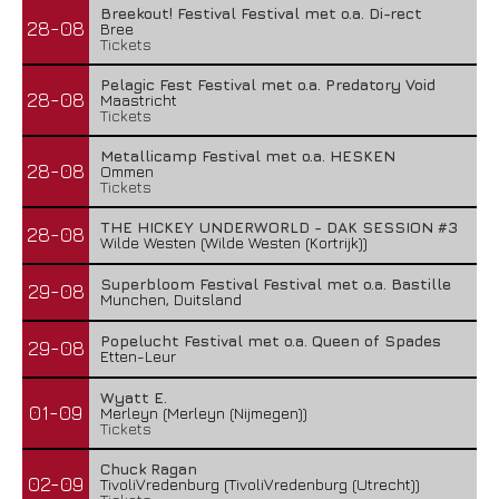
Breekout! Festival Festival met o.a. Di-rect
28-08
Bree
Tickets
Pelagic Fest Festival met o.a. Predatory Void
28-08
Maastricht
Tickets
Metallicamp Festival met o.a. HESKEN
28-08
Ommen
Tickets
THE HICKEY UNDERWORLD - DAK SESSION #3
28-08
Wilde Westen (Wilde Westen (Kortrijk))
Superbloom Festival Festival met o.a. Bastille
29-08
Munchen, Duitsland
Popelucht Festival met o.a. Queen of Spades
29-08
Etten-Leur
Wyatt E.
01-09
Merleyn (Merleyn (Nijmegen))
Tickets
Chuck Ragan
02-09
TivoliVredenburg (TivoliVredenburg (Utrecht))