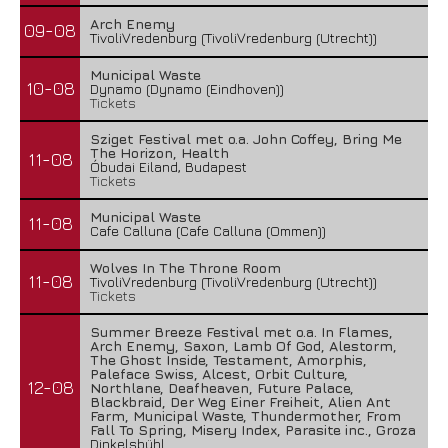
Arch Enemy
09-08
TivoliVredenburg (TivoliVredenburg (Utrecht))
Municipal Waste
10-08
Dynamo (Dynamo (Eindhoven))
Tickets
Sziget Festival met o.a. John Coffey, Bring Me
The Horizon, Health
11-08
Óbudai Eiland, Budapest
Tickets
Municipal Waste
11-08
Cafe Calluna (Cafe Calluna (Ommen))
Wolves In The Throne Room
11-08
TivoliVredenburg (TivoliVredenburg (Utrecht))
Tickets
Summer Breeze Festival met o.a. In Flames,
Arch Enemy, Saxon, Lamb Of God, Alestorm,
The Ghost Inside, Testament, Amorphis,
Paleface Swiss, Alcest, Orbit Culture,
12-08
Northlane, Deafheaven, Future Palace,
Blackbraid, Der Weg Einer Freiheit, Alien Ant
Farm, Municipal Waste, Thundermother, From
Fall To Spring, Misery Index, Parasite inc., Groza
Dinkelsbühl