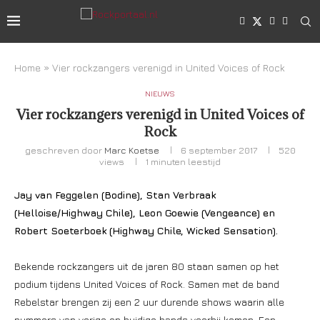
Home
»
Vier rockzangers verenigd in United Voices of Rock
NIEUWS
Vier rockzangers verenigd in United Voices of
Rock
geschreven door
Marc Koetse
6 september 2017
520
views
1 minuten leestijd
Jay van Feggelen (Bodine), Stan Verbraak
(Helloise/Highway Chile), Leon Goewie (Vengeance) en
Robert Soeterboek (Highway Chile, Wicked Sensation).
Bekende rockzangers uit de jaren 80 staan samen op het
podium tijdens United Voices of Rock. Samen met de band
Rebelstar brengen zij een 2 uur durende shows waarin alle
nummers van vorige en huidige bands voorbij komen. Een