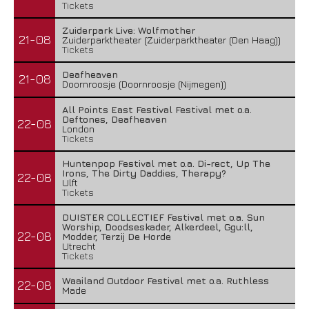
Tickets
Zuiderpark Live: Wolfmother
21-08
Zuiderparktheater (Zuiderparktheater (Den Haag))
Tickets
Deafheaven
21-08
Doornroosje (Doornroosje (Nijmegen))
All Points East Festival Festival met o.a.
Deftones, Deafheaven
22-08
London
Tickets
Huntenpop Festival met o.a. Di-rect, Up The
Irons, The Dirty Daddies, Therapy?
22-08
Ulft
Tickets
DUISTER COLLECTIEF Festival met o.a. Sun
Worship, Doodseskader, Alkerdeel, Ggu:ll,
22-08
Modder, Terzij De Horde
Utrecht
Tickets
Waailand Outdoor Festival met o.a. Ruthless
22-08
Made