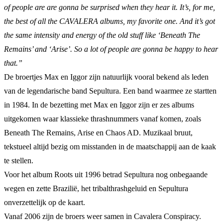
of people are are gonna be surprised when they hear it. It’s, for me,
the best of all the CAVALERA albums, my favorite one. And it’s got
the same intensity and energy of the old stuff like ‘Beneath The
Remains’ and ‘Arise’. So a lot of people are gonna be happy to hear
that.”
De broertjes Max en Iggor zijn natuurlijk vooral bekend als leden
van de legendarische band Sepultura. Een band waarmee ze startten
in 1984. In de bezetting met Max en Iggor zijn er zes albums
uitgekomen waar klassieke thrashnummers vanaf komen, zoals
Beneath The Remains, Arise en Chaos AD. Muzikaal bruut,
tekstueel altijd bezig om misstanden in de maatschappij aan de kaak
te stellen.
Voor het album Roots uit 1996 betrad Sepultura nog onbegaande
wegen en zette Brazilië, het tribalthrashgeluid en Sepultura
onverzettelijk op de kaart.
Vanaf 2006 zijn de broers weer samen in Cavalera Conspiracy.