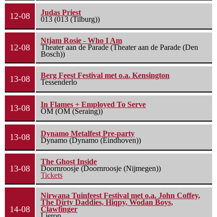
Judas Priest
12-08
013 (013 (Tilburg))
Ntjam Rosie - Who I Am
12-08
Theater aan de Parade (Theater aan de Parade (Den
Bosch))
Berg Feest Festival met o.a. Kensington
13-08
Tessenderlo
In Flames + Employed To Serve
13-08
OM (OM (Seraing))
Dynamo Metalfest Pre-party
13-08
Dynamo (Dynamo (Eindhoven))
The Ghost Inside
13-08
Doornroosje (Doornroosje (Nijmegen))
Tickets
Nirwana Tuinfeest Festival met o.a. John Coffey,
The Dirty Daddies, Hiqpy, Wodan Boys,
14-08
Clawfinger
Lierop