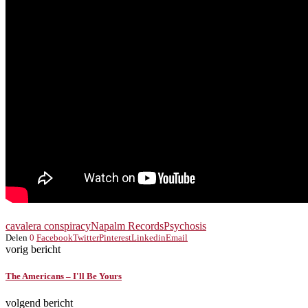
cavalera conspiracy
Napalm Records
Psychosis
Delen
0
Facebook
Twitter
Pinterest
Linkedin
Email
vorig bericht
The Americans – I'll Be Yours
volgend bericht