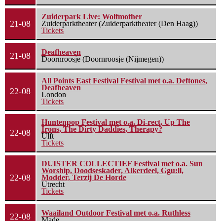
Zuiderpark Live: Wolfmother
21-08
Zuiderparktheater (Zuiderparktheater (Den Haag))
Tickets
Deafheaven
21-08
Doornroosje (Doornroosje (Nijmegen))
All Points East Festival Festival met o.a. Deftones,
Deafheaven
22-08
London
Tickets
Huntenpop Festival met o.a. Di-rect, Up The
Irons, The Dirty Daddies, Therapy?
22-08
Ulft
Tickets
DUISTER COLLECTIEF Festival met o.a. Sun
Worship, Doodseskader, Alkerdeel, Ggu:ll,
22-08
Modder, Terzij De Horde
Utrecht
Tickets
Waailand Outdoor Festival met o.a. Ruthless
22-08
Made