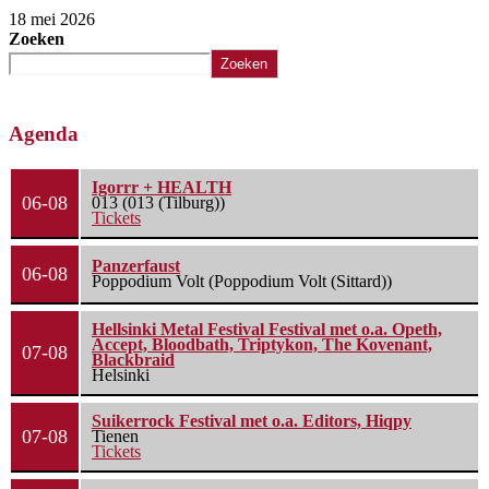
18 mei 2026
Zoeken
Zoeken
Agenda
Igorrr + HEALTH
06-08
013 (013 (Tilburg))
Tickets
Panzerfaust
06-08
Poppodium Volt (Poppodium Volt (Sittard))
Hellsinki Metal Festival Festival met o.a. Opeth,
Accept, Bloodbath, Triptykon, The Kovenant,
07-08
Blackbraid
Helsinki
Suikerrock Festival met o.a. Editors, Hiqpy
07-08
Tienen
Tickets