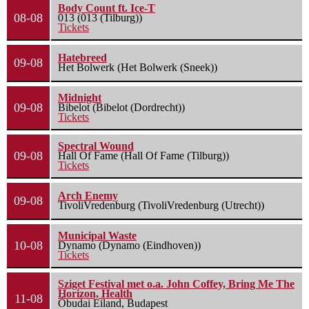
Body Count ft. Ice-T
08-08
013 (013 (Tilburg))
Tickets
Hatebreed
09-08
Het Bolwerk (Het Bolwerk (Sneek))
Midnight
09-08
Bibelot (Bibelot (Dordrecht))
Tickets
Spectral Wound
09-08
Hall Of Fame (Hall Of Fame (Tilburg))
Tickets
Arch Enemy
09-08
TivoliVredenburg (TivoliVredenburg (Utrecht))
Municipal Waste
10-08
Dynamo (Dynamo (Eindhoven))
Tickets
Sziget Festival met o.a. John Coffey, Bring Me The
Horizon, Health
11-08
Óbudai Eiland, Budapest