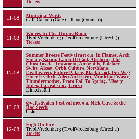
Tickets
Municipal Waste
11-08
Cafe Calluna (Cafe Calluna (Ommen))
Wolves In The Throne Room
11-08
TivoliVredenburg (TivoliVredenburg (Utrecht))
Tickets
Summer Breeze Festival met o.a. In Flames, Arch
Enemy, Saxon, Lamb Of God, Alestorm, The
Ghost Inside, Testament, Amorphis, Paleface
Swiss, Alcest, Orbit Culture, Northlane,
12-08
Deafheaven, Future Palace, Blackbraid, Der Weg
Einer Freiheit, Alien Ant Farm, Municipal Waste,
Thundermother, From Fall To Spring, Misery
Index, Parasite inc., Groza
Dinkelsbühl
Øyafestivalen Festival met o.a. Nick Cave & the
12-08
Bad Seeds
Oslo
High On Fire
12-08
TivoliVredenburg (TivoliVredenburg (Utrecht))
Tickets