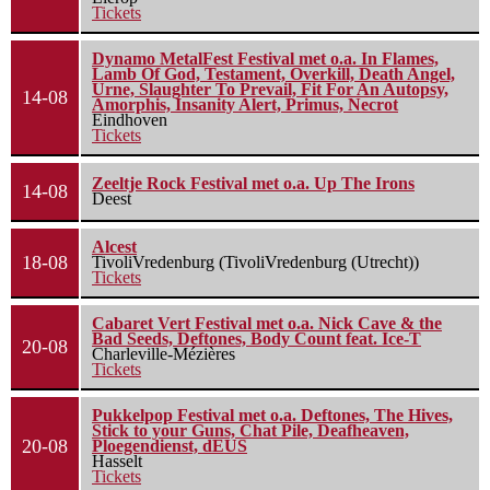
Tickets
Dynamo MetalFest Festival met o.a. In Flames,
Lamb Of God, Testament, Overkill, Death Angel,
Urne, Slaughter To Prevail, Fit For An Autopsy,
14-08
Amorphis, Insanity Alert, Primus, Necrot
Eindhoven
Tickets
Zeeltje Rock Festival met o.a. Up The Irons
14-08
Deest
Alcest
18-08
TivoliVredenburg (TivoliVredenburg (Utrecht))
Tickets
Cabaret Vert Festival met o.a. Nick Cave & the
Bad Seeds, Deftones, Body Count feat. Ice-T
20-08
Charleville-Mézières
Tickets
Pukkelpop Festival met o.a. Deftones, The Hives,
Stick to your Guns, Chat Pile, Deafheaven,
20-08
Ploegendienst, dEUS
Hasselt
Tickets