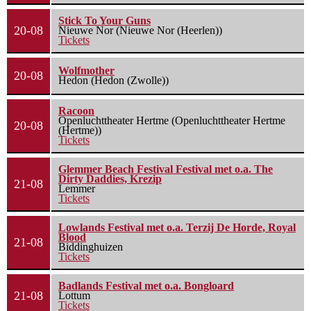
Stick To Your Guns
20-08
Nieuwe Nor (Nieuwe Nor (Heerlen))
Tickets
Wolfmother
20-08
Hedon (Hedon (Zwolle))
Racoon
Openluchttheater Hertme (Openluchttheater Hertme
20-08
(Hertme))
Tickets
Glemmer Beach Festival Festival met o.a. The
Dirty Daddies, Krezip
21-08
Lemmer
Tickets
Lowlands Festival met o.a. Terzij De Horde, Royal
Blood
21-08
Biddinghuizen
Tickets
Badlands Festival met o.a. Bongloard
21-08
Lottum
Tickets