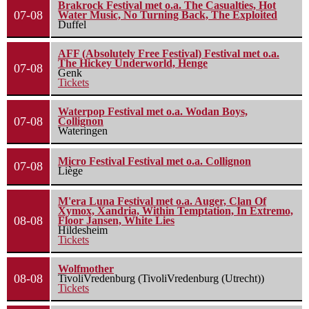
Brakrock Festival met o.a. The Casualties, Hot
07-08
Water Music, No Turning Back, The Exploited
Duffel
AFF (Absolutely Free Festival) Festival met o.a.
The Hickey Underworld, Henge
07-08
Genk
Tickets
Waterpop Festival met o.a. Wodan Boys,
07-08
Collignon
Wateringen
Micro Festival Festival met o.a. Collignon
07-08
Liège
M'era Luna Festival met o.a. Auger, Clan Of
Xymox, Xandria, Within Temptation, In Extremo,
08-08
Floor Jansen, White Lies
Hildesheim
Tickets
Wolfmother
08-08
TivoliVredenburg (TivoliVredenburg (Utrecht))
Tickets