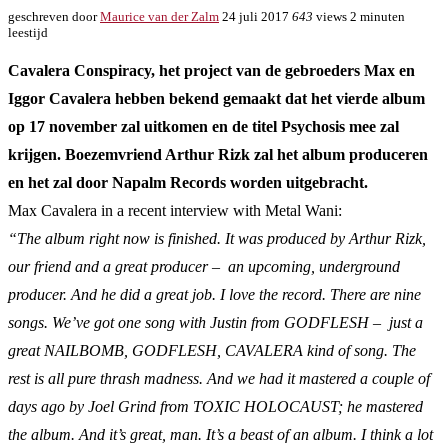
geschreven door
Maurice van der Zalm
24 juli 2017
643
views
2 minuten
leestijd
Cavalera Conspiracy, het project van de gebroeders Max en
Iggor Cavalera hebben bekend gemaakt dat het vierde album
op 17 november zal uitkomen en de titel Psychosis mee zal
krijgen. Boezemvriend Arthur Rizk zal het album produceren
en het zal door Napalm Records worden uitgebracht.
Max Cavalera in a recent interview with Metal Wani:
“The album right now is finished. It was produced by Arthur Rizk,
our friend and a great producer – an upcoming, underground
producer. And he did a great job. I love the record. There are nine
songs. We’ve got one song with Justin from GODFLESH – just a
great NAILBOMB, GODFLESH, CAVALERA kind of song. The
rest is all pure thrash madness. And we had it mastered a couple of
days ago by Joel Grind from TOXIC HOLOCAUST; he mastered
the album. And it’s great, man. It’s a beast of an album. I think a lot