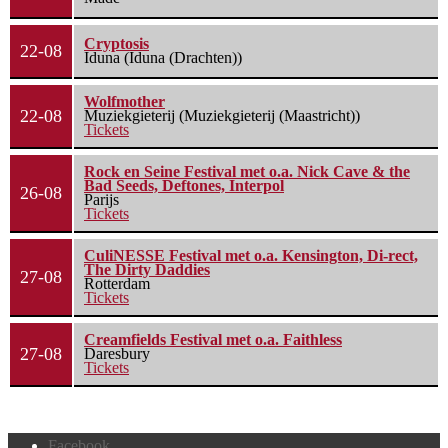
Cryptosis
22-08
Iduna (Iduna (Drachten))
Wolfmother
22-08
Muziekgieterij (Muziekgieterij (Maastricht))
Tickets
Rock en Seine Festival met o.a. Nick Cave & the
Bad Seeds, Deftones, Interpol
26-08
Parijs
Tickets
CuliNESSE Festival met o.a. Kensington, Di-rect,
The Dirty Daddies
27-08
Rotterdam
Tickets
Creamfields Festival met o.a. Faithless
27-08
Daresbury
Tickets
Facebook