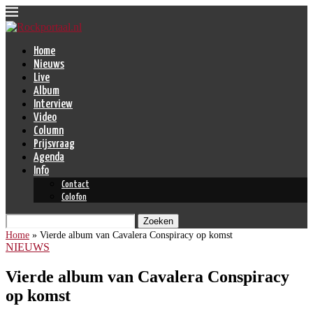
Home
Nieuws
Live
Album
Interview
Video
Column
Prijsvraag
Agenda
Info
Contact
Colofon
Zoeken
Home
»
Vierde album van Cavalera Conspiracy op komst
NIEUWS
Vierde album van Cavalera Conspiracy
op komst