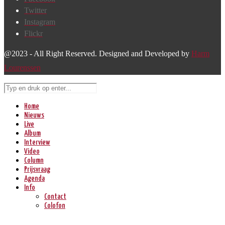
Twitter
Instagram
Flickr
@2023 - All Right Reserved. Designed and Developed by
Harm
Lourenssen
Home
Nieuws
Live
Album
Interview
Video
Column
Prijsvraag
Agenda
Info
Contact
Colofon