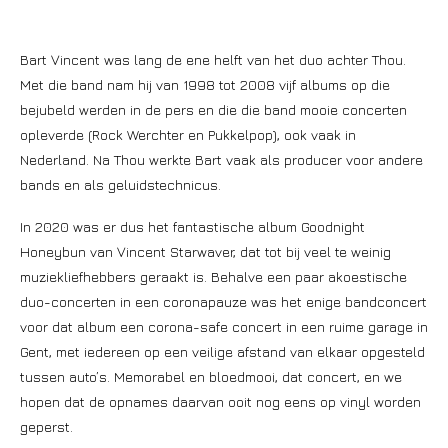
Bart Vincent was lang de ene helft van het duo achter Thou.
Met die band nam hij van 1998 tot 2008 vijf albums op die
bejubeld werden in de pers en die die band mooie concerten
opleverde (Rock Werchter en Pukkelpop), ook vaak in
Nederland. Na Thou werkte Bart vaak als producer voor andere
bands en als geluidstechnicus.
In 2020 was er dus het fantastische album Goodnight
Honeybun van Vincent Starwaver, dat tot bij veel te weinig
muziekliefhebbers geraakt is. Behalve een paar akoestische
duo-concerten in een coronapauze was het enige bandconcert
voor dat album een corona-safe concert in een ruime garage in
Gent, met iedereen op een veilige afstand van elkaar opgesteld
tussen auto’s. Memorabel en bloedmooi, dat concert, en we
hopen dat de opnames daarvan ooit nog eens op vinyl worden
geperst.