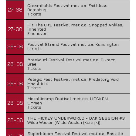
Creamfields Festival met o.a. Faithless
27-08
Daresbury
Tickets
Hit The City Festival met o.a. Snapped Ankles,
27-08
Inherited
Eindhoven
Festival Strand Festival met o.a. Kensington
28-08
Utrecht
Breekout! Festival Festival met o.a. Di-rect
28-08
Bree
Tickets
Pelagic Fest Festival met o.a. Predatory Void
28-08
Maastricht
Tickets
Metallicamp Festival met o.a. HESKEN
28-08
Ommen
Tickets
THE HICKEY UNDERWORLD - DAK SESSION #3
28-08
Wilde Westen (Wilde Westen (Kortrijk))
Superbloom Festival Festival met o.a. Bastille
29-08