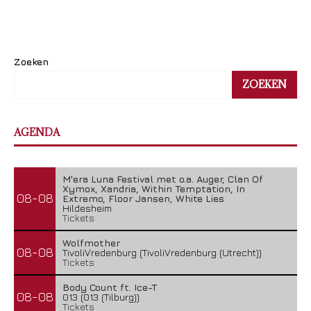
Zoeken
ZOEKEN
AGENDA
M'era Luna Festival met o.a. Auger, Clan Of
Xymox, Xandria, Within Temptation, In
08-08
Extremo, Floor Jansen, White Lies
Hildesheim
Tickets
Wolfmother
08-08
TivoliVredenburg (TivoliVredenburg (Utrecht))
Tickets
Body Count ft. Ice-T
08-08
013 (013 (Tilburg))
Tickets