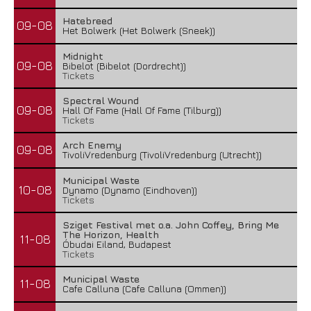
Hatebreed
09-08
Het Bolwerk (Het Bolwerk (Sneek))
Midnight
09-08
Bibelot (Bibelot (Dordrecht))
Tickets
Spectral Wound
09-08
Hall Of Fame (Hall Of Fame (Tilburg))
Tickets
Arch Enemy
09-08
TivoliVredenburg (TivoliVredenburg (Utrecht))
Municipal Waste
10-08
Dynamo (Dynamo (Eindhoven))
Tickets
Sziget Festival met o.a. John Coffey, Bring Me
The Horizon, Health
11-08
Óbudai Eiland, Budapest
Tickets
Municipal Waste
11-08
Cafe Calluna (Cafe Calluna (Ommen))