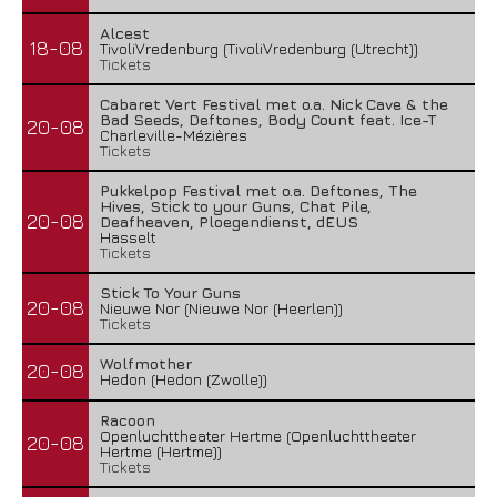
Alcest
18-08
TivoliVredenburg (TivoliVredenburg (Utrecht))
Tickets
Cabaret Vert Festival met o.a. Nick Cave & the
Bad Seeds, Deftones, Body Count feat. Ice-T
20-08
Charleville-Mézières
Tickets
Pukkelpop Festival met o.a. Deftones, The
Hives, Stick to your Guns, Chat Pile,
20-08
Deafheaven, Ploegendienst, dEUS
Hasselt
Tickets
Stick To Your Guns
20-08
Nieuwe Nor (Nieuwe Nor (Heerlen))
Tickets
Wolfmother
20-08
Hedon (Hedon (Zwolle))
Racoon
Openluchttheater Hertme (Openluchttheater
20-08
Hertme (Hertme))
Tickets