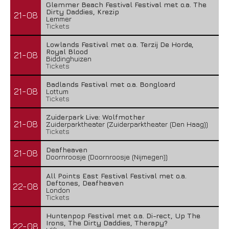
Glemmer Beach Festival Festival met o.a. The
Dirty Daddies, Krezip
21-08
Lemmer
Tickets
Lowlands Festival met o.a. Terzij De Horde,
Royal Blood
21-08
Biddinghuizen
Tickets
Badlands Festival met o.a. Bongloard
21-08
Lottum
Tickets
Zuiderpark Live: Wolfmother
21-08
Zuiderparktheater (Zuiderparktheater (Den Haag))
Tickets
Deafheaven
21-08
Doornroosje (Doornroosje (Nijmegen))
All Points East Festival Festival met o.a.
Deftones, Deafheaven
22-08
London
Tickets
Huntenpop Festival met o.a. Di-rect, Up The
Irons, The Dirty Daddies, Therapy?
22-08