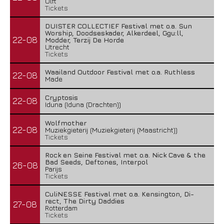
Ulft
Tickets
DUISTER COLLECTIEF Festival met o.a. Sun
Worship, Doodseskader, Alkerdeel, Ggu:ll,
22-08
Modder, Terzij De Horde
Utrecht
Tickets
Waailand Outdoor Festival met o.a. Ruthless
22-08
Made
Cryptosis
22-08
Iduna (Iduna (Drachten))
Wolfmother
22-08
Muziekgieterij (Muziekgieterij (Maastricht))
Tickets
Rock en Seine Festival met o.a. Nick Cave & the
Bad Seeds, Deftones, Interpol
26-08
Parijs
Tickets
CuliNESSE Festival met o.a. Kensington, Di-
rect, The Dirty Daddies
27-08
Rotterdam
Tickets