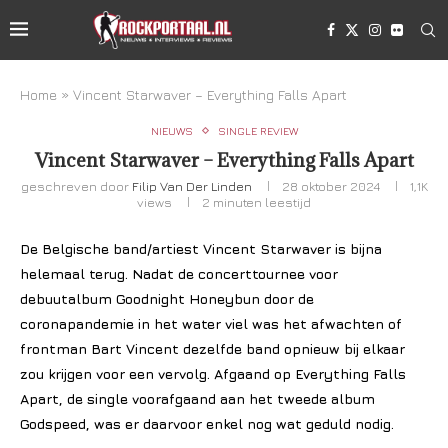
Home
»
Vincent Starwaver – Everything Falls Apart
NIEUWS
SINGLE REVIEW
Vincent Starwaver – Everything Falls Apart
geschreven door
Filip Van Der Linden
28 oktober 2024
1,1K
views
2 minuten leestijd
De Belgische band/artiest Vincent Starwaver is bijna
helemaal terug. Nadat de concerttournee voor
debuutalbum Goodnight Honeybun door de
coronapandemie in het water viel was het afwachten of
frontman Bart Vincent dezelfde band opnieuw bij elkaar
zou krijgen voor een vervolg. Afgaand op Everything Falls
Apart, de single voorafgaand aan het tweede album
Godspeed, was er daarvoor enkel nog wat geduld nodig.