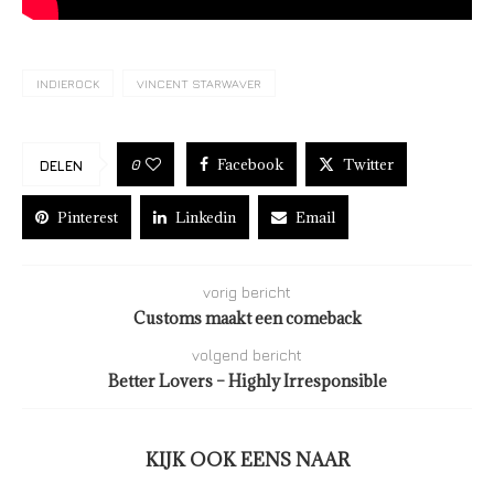
INDIEROCK
VINCENT STARWAVER
Facebook
Twitter
0
DELEN
Pinterest
Linkedin
Email
vorig bericht
Customs maakt een comeback
volgend bericht
Better Lovers – Highly Irresponsible
KIJK OOK EENS NAAR