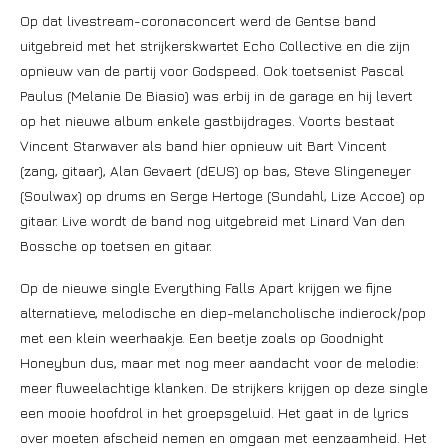
Op dat livestream-coronaconcert werd de Gentse band
uitgebreid met het strijkerskwartet Echo Collective en die zijn
opnieuw van de partij voor Godspeed. Ook toetsenist Pascal
Paulus (Melanie De Biasio) was erbij in de garage en hij levert
op het nieuwe album enkele gastbijdrages. Voorts bestaat
Vincent Starwaver als band hier opnieuw uit Bart Vincent
(zang, gitaar), Alan Gevaert (dEUS) op bas, Steve Slingeneyer
(Soulwax) op drums en Serge Hertoge (Sundahl, Lize Accoe) op
gitaar. Live wordt de band nog uitgebreid met Linard Van den
Bossche op toetsen en gitaar.
Op de nieuwe single Everything Falls Apart krijgen we fijne
alternatieve, melodische en diep-melancholische indierock/pop
met een klein weerhaakje. Een beetje zoals op Goodnight
Honeybun dus, maar met nog meer aandacht voor de melodie:
meer fluweelachtige klanken. De strijkers krijgen op deze single
een mooie hoofdrol in het groepsgeluid. Het gaat in de lyrics
over moeten afscheid nemen en omgaan met eenzaamheid. Het