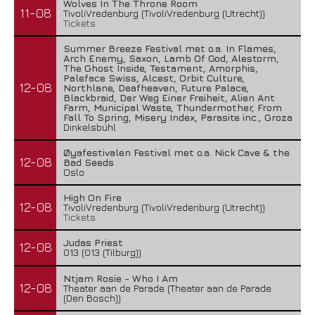
Wolves In The Throne Room
11-08
TivoliVredenburg (TivoliVredenburg (Utrecht))
Tickets
Summer Breeze Festival met o.a. In Flames,
Arch Enemy, Saxon, Lamb Of God, Alestorm,
The Ghost Inside, Testament, Amorphis,
Paleface Swiss, Alcest, Orbit Culture,
12-08
Northlane, Deafheaven, Future Palace,
Blackbraid, Der Weg Einer Freiheit, Alien Ant
Farm, Municipal Waste, Thundermother, From
Fall To Spring, Misery Index, Parasite inc., Groza
Dinkelsbühl
Øyafestivalen Festival met o.a. Nick Cave & the
12-08
Bad Seeds
Oslo
High On Fire
12-08
TivoliVredenburg (TivoliVredenburg (Utrecht))
Tickets
Judas Priest
12-08
013 (013 (Tilburg))
Ntjam Rosie - Who I Am
12-08
Theater aan de Parade (Theater aan de Parade
(Den Bosch))