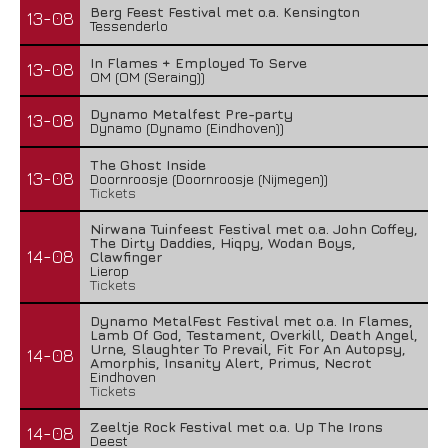
Berg Feest Festival met o.a. Kensington
13-08
Tessenderlo
In Flames + Employed To Serve
13-08
OM (OM (Seraing))
Dynamo Metalfest Pre-party
13-08
Dynamo (Dynamo (Eindhoven))
The Ghost Inside
13-08
Doornroosje (Doornroosje (Nijmegen))
Tickets
Nirwana Tuinfeest Festival met o.a. John Coffey,
The Dirty Daddies, Hiqpy, Wodan Boys,
14-08
Clawfinger
Lierop
Tickets
Dynamo MetalFest Festival met o.a. In Flames,
Lamb Of God, Testament, Overkill, Death Angel,
Urne, Slaughter To Prevail, Fit For An Autopsy,
14-08
Amorphis, Insanity Alert, Primus, Necrot
Eindhoven
Tickets
Zeeltje Rock Festival met o.a. Up The Irons
14-08
Deest