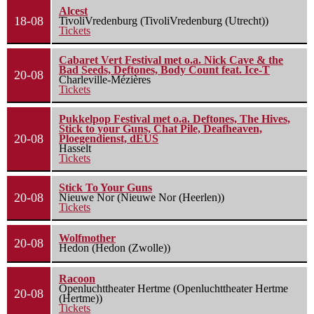
Alcest
18-08
TivoliVredenburg (TivoliVredenburg (Utrecht))
Tickets
Cabaret Vert Festival met o.a. Nick Cave & the
Bad Seeds, Deftones, Body Count feat. Ice-T
20-08
Charleville-Mézières
Tickets
Pukkelpop Festival met o.a. Deftones, The Hives,
Stick to your Guns, Chat Pile, Deafheaven,
20-08
Ploegendienst, dEUS
Hasselt
Tickets
Stick To Your Guns
20-08
Nieuwe Nor (Nieuwe Nor (Heerlen))
Tickets
Wolfmother
20-08
Hedon (Hedon (Zwolle))
Racoon
Openluchttheater Hertme (Openluchttheater Hertme
20-08
(Hertme))
Tickets