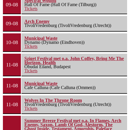
Spectral Wound
09-08
Hall Of Fame (Hall Of Fame (Tilburg))
Tickets
Arch Enemy
09-08
TivoliVredenburg (TivoliVredenburg (Utrecht))
Municipal Waste
10-08
Dynamo (Dynamo (Eindhoven))
Tickets
Sziget Festival met o.a. John Coffey, Bring Me The
Horizon, Health
11-08
Óbudai Eiland, Budapest
Tickets
Municipal Waste
11-08
Cafe Calluna (Cafe Calluna (Ommen))
Wolves In The Throne Room
11-08
TivoliVredenburg (TivoliVredenburg (Utrecht))
Tickets
Summer Breeze Festival met o.a. In Flames, Arch
Enemy, Saxon, Lamb Of God, Alestorm, The
Ghost Inside, Testament, Amorphis, Paleface