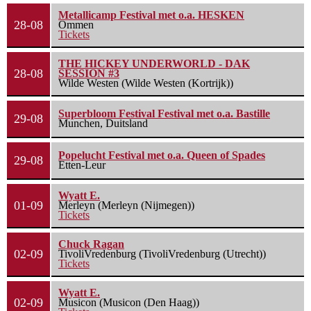
Metallicamp Festival met o.a. HESKEN
28-08
Ommen
Tickets
THE HICKEY UNDERWORLD - DAK
28-08
SESSION #3
Wilde Westen (Wilde Westen (Kortrijk))
Superbloom Festival Festival met o.a. Bastille
29-08
Munchen, Duitsland
Popelucht Festival met o.a. Queen of Spades
29-08
Etten-Leur
Wyatt E.
01-09
Merleyn (Merleyn (Nijmegen))
Tickets
Chuck Ragan
02-09
TivoliVredenburg (TivoliVredenburg (Utrecht))
Tickets
Wyatt E.
02-09
Musicon (Musicon (Den Haag))