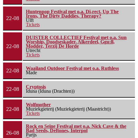
Huntenpop Festival met o.a. Di-rect, Up The
Irons, The Dirty Daddies, Therapy?
22-08
Ulft
Tickets
DUISTER COLLECTIEF Festival met o.a. Sun
Worship, Doodseskader, Alkerdeel, Ggu:ll,
22-08
Modder, Terzij De Horde
Utrecht
Tickets
Waailand Outdoor Festival met o.a. Ruthless
22-08
Made
Cryptosis
22-08
Iduna (Iduna (Drachten))
Wolfmother
22-08
Muziekgieterij (Muziekgieterij (Maastricht))
Tickets
Rock en Seine Festival met o.a. Nick Cave & the
Bad Seeds, Deftones, Interpol
26-08
Parijs