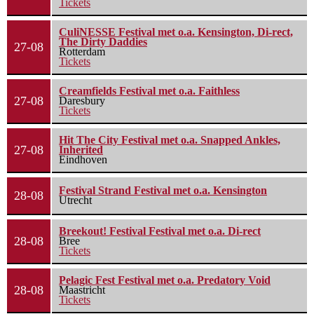
Tickets
CuliNESSE Festival met o.a. Kensington, Di-rect,
The Dirty Daddies
27-08
Rotterdam
Tickets
Creamfields Festival met o.a. Faithless
27-08
Daresbury
Tickets
Hit The City Festival met o.a. Snapped Ankles,
27-08
Inherited
Eindhoven
Festival Strand Festival met o.a. Kensington
28-08
Utrecht
Breekout! Festival Festival met o.a. Di-rect
28-08
Bree
Tickets
Pelagic Fest Festival met o.a. Predatory Void
28-08
Maastricht
Tickets