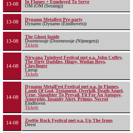
In Flames + Employed To Serve
13-08
OM (OM (Seraing))
Dynamo Metalfest Pre-party
13-08
Dynamo (Dynamo (Eindhoven))
The Ghost Inside
13-08
Doornroosje (Doornroosje (Nijmegen))
Tickets
Nirwana Tuinfeest Festival met o.a. John Coffey,
The Dirty Daddies, Hiqpy, Wodan Boys,
14-08
Clawfinger
Lierop
Tickets
Dynamo MetalFest Festival met o.a. In Flames,
Lamb Of God, Testament, Overkill, Death Angel,
Urne, Slaughter To Prevail, Fit For An Autopsy,
14-08
Amorphis, Insanity Alert, Primus, Necrot
Eindhoven
Tickets
Zeeltje Rock Festival met o.a. Up The Irons
14-08
Deest