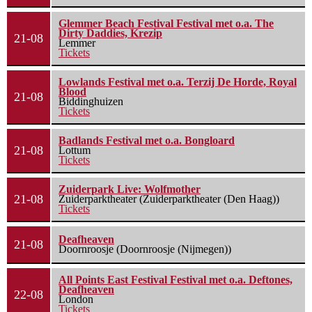
Glemmer Beach Festival Festival met o.a. The
Dirty Daddies, Krezip
21-08
Lemmer
Tickets
Lowlands Festival met o.a. Terzij De Horde, Royal
Blood
21-08
Biddinghuizen
Tickets
Badlands Festival met o.a. Bongloard
21-08
Lottum
Tickets
Zuiderpark Live: Wolfmother
21-08
Zuiderparktheater (Zuiderparktheater (Den Haag))
Tickets
Deafheaven
21-08
Doornroosje (Doornroosje (Nijmegen))
All Points East Festival Festival met o.a. Deftones,
Deafheaven
22-08
London
Tickets