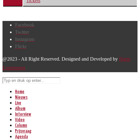
Tickets
Facebook
Twitter
Instagram
Flickr
@2023 - All Right Reserved. Designed and Developed by
Harm
Lourenssen
Home
Nieuws
Live
Album
Interview
Video
Column
Prijsvraag
Agenda