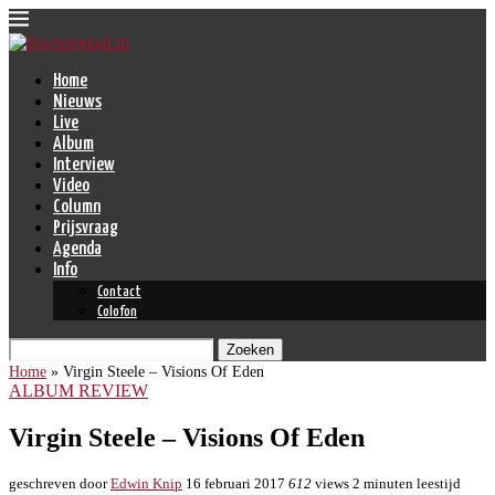
Home
Nieuws
Live
Album
Interview
Video
Column
Prijsvraag
Agenda
Info
Contact
Colofon
Zoeken
Home
»
Virgin Steele – Visions Of Eden
ALBUM REVIEW
Virgin Steele – Visions Of Eden
geschreven door
Edwin Knip
16 februari 2017
612
views
2 minuten leestijd