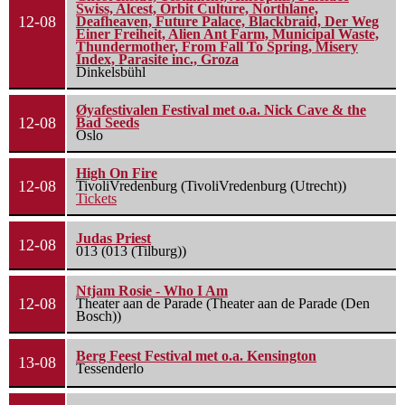
Swiss, Alcest, Orbit Culture, Northlane,
12-08
Deafheaven, Future Palace, Blackbraid, Der Weg
Einer Freiheit, Alien Ant Farm, Municipal Waste,
Thundermother, From Fall To Spring, Misery
Index, Parasite inc., Groza
Dinkelsbühl
Øyafestivalen Festival met o.a. Nick Cave & the
12-08
Bad Seeds
Oslo
High On Fire
12-08
TivoliVredenburg (TivoliVredenburg (Utrecht))
Tickets
Judas Priest
12-08
013 (013 (Tilburg))
Ntjam Rosie - Who I Am
12-08
Theater aan de Parade (Theater aan de Parade (Den
Bosch))
Berg Feest Festival met o.a. Kensington
13-08
Tessenderlo