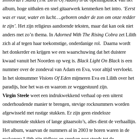
album, hoge uithalen en snel gitaarwerk kenmerken het intro.
‘Eerst
was er vuur, water en lucht….geboren onder de zon om onze redder
te zijn’.
Het zijn religieus aandoende teksten, maar dat kan ook niet
anders met zo’n thema. In
Adorned With The Rising Cobra
zet Lilith
zich al af tegen haar toekomstige, onderdanige rol. Daarna wordt
het donkerder en krijgen we een waarschuwing dat het duistere
kwaad vanuit het Noorden op weg is.
Black Light On Black
is een
nummer over de zondeval van Adam en Eva, voor altijd vervloekt.
In het slotnummer
Visions Of Eden
mijmeren Eva en Lilith over het
paradijs, hoe het was en waarom ze weggestuurd zijn.
Virgin Steele
weet een indrukwekkend verhaal op een uiterst
onderhoudende manier te brengen, stevige rocknummers worden
afgewisseld met rustige stukken. Er zijn geen eindeloze
instrumentale stukken of lange gitaarsolo’s, alles dient de verhaallijn.
Het album, waarvan de nummers al in 2003 te horen waren in de
rockopera Lilith zijn tijdloos en spreken nog steeds tot de