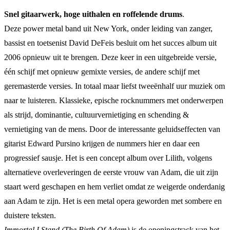
Snel gitaarwerk, hoge uithalen en roffelende drums
.
Deze power metal band uit New York, onder leiding van zanger,
bassist en toetsenist David DeFeis besluit om het succes album uit
2006 opnieuw uit te brengen. Deze keer in een uitgebreide versie,
één schijf met opnieuw gemixte versies, de andere schijf met
geremasterde versies. In totaal maar liefst tweeënhalf uur muziek om
naar te luisteren. Klassieke, epische rocknummers met onderwerpen
als strijd, dominantie, cultuurvernietiging en schending &
vernietiging van de mens. Door de interessante geluidseffecten van
gitarist Edward Pursino krijgen de nummers hier en daar een
progressief sausje. Het is een concept album over Lilith, volgens
alternatieve overleveringen de eerste vrouw van Adam, die uit zijn
staart werd geschapen en hem verliet omdat ze weigerde onderdanig
aan Adam te zijn. Het is een metal opera geworden met sombere en
duistere teksten.
Immortal I Stand (The Birth Of Adam)
is de openingstrack van het