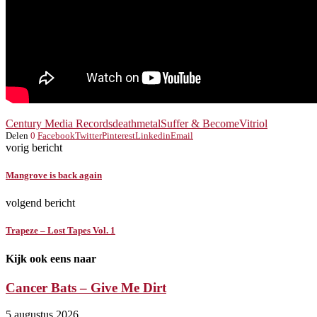
Century Media Records
deathmetal
Suffer & Become
Vitriol
Delen
0
Facebook
Twitter
Pinterest
Linkedin
Email
vorig bericht
Mangrove is back again
volgend bericht
Trapeze – Lost Tapes Vol. 1
Kijk ook eens naar
Cancer Bats – Give Me Dirt
5 augustus 2026