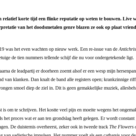
 relatief korte tijd een flinke reputatie op weten te bouwen. Live 
erpretatie van het doodsmetalen genre blazen ze ook op plaat vrie
19 was het even wachten op nieuw werk. Een re-issue van de
Antichri
getuige de tien nummers tellende schijf die nu voor ondergetekende ligt.
aarna de leadpartij er doorheen zoemt alsof er een wesp mijn hersenpan
 van klanken. Dan knalt de band alle registers open; krankzinnige riff
rongen smoel diep de ziel in. Dit is geen gemakkelijke muziek, allesbeha
 is om te schrijven. Het kostte veel pijn en moeite wegens het ongemak
als het proces wat er aan ten grondslag heeft gelegen. Er wordt consta
ngen. De duisternis overheerst, zeker ook in tweede track
The Flowers 
an sadistische impulsen. Het nummer voelt als een catharsis voor de zan