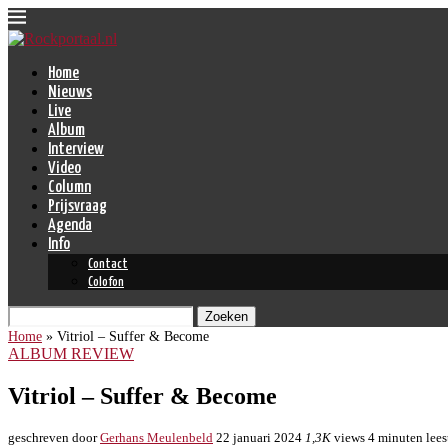
Home
Nieuws
Live
Album
Interview
Video
Column
Prijsvraag
Agenda
Info
Contact
Colofon
Zoeken
Home
»
Vitriol – Suffer & Become
ALBUM REVIEW
Vitriol – Suffer & Become
geschreven door
Gerhans Meulenbeld
22 januari 2024
1,3K
views
4 minuten lees