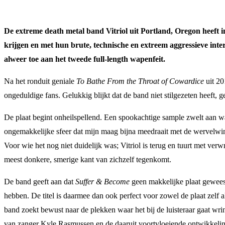
De extreme death metal band Vitriol uit Portland, Oregon heeft in
krijgen en met hun brute, technische en extreem aggressieve int
alweer toe aan het tweede full-length wapenfeit.
Na het ronduit geniale
To Bathe From the Throat of Cowardice
uit 20
ongeduldige fans. Gelukkig blijkt dat de band niet stilgezeten heeft, 
De plaat begint onheilspellend. Een spookachtige sample zwelt aan w
ongemakkelijke sfeer dat mijn maag bijna meedraait met de wervelwind
Voor wie het nog niet duidelijk was; Vitriol is terug en tuurt met verw
meest donkere, smerige kant van zichzelf tegenkomt.
De band geeft aan dat
Suffer & Become
geen makkelijke plaat geweest
hebben. De titel is daarmee dan ook perfect voor zowel de plaat zelf 
band zoekt bewust naar de plekken waar het bij de luisteraar gaat wri
van zanger Kyle Rasmussen en de daaruit voortvloeiende ontwikkeling v