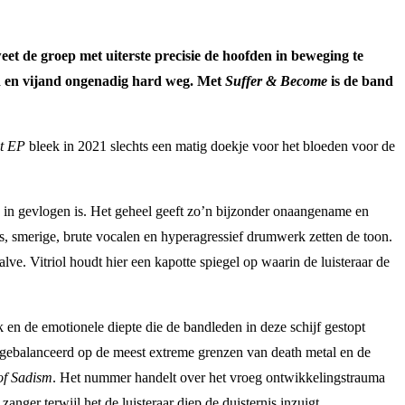
weet de groep met uiterste precisie de hoofden in beweging te
nd en vijand ongenadig hard weg. Met
Suffer & Become
is de band
st EP
bleek in 2021 slechts een matig doekje voor het bloeden voor de
 in gevlogen is. Het geheel geeft zo’n bijzonder onaangename en
s, smerige, brute vocalen en hyperagressief drumwerk zetten de toon.
lve. Vitriol houdt hier een kapotte spiegel op waarin de luisteraar de
 en de emotionele diepte die de bandleden in deze schijf gestopt
nt gebalanceerd op de meest extreme grenzen van death metal en de
of Sadism
. Het nummer handelt over het vroeg ontwikkelingstrauma
ger terwijl het de luisteraar diep de duisternis inzuigt.