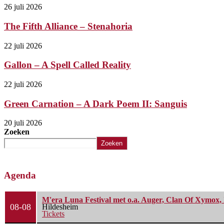
26 juli 2026
The Fifth Alliance – Stenahoria
22 juli 2026
Gallon – A Spell Called Reality
22 juli 2026
Green Carnation – A Dark Poem II: Sanguis
20 juli 2026
Zoeken
Zoeken
Agenda
M'era Luna Festival met o.a. Auger, Clan Of Xymox, 
08-08
Hildesheim
Tickets