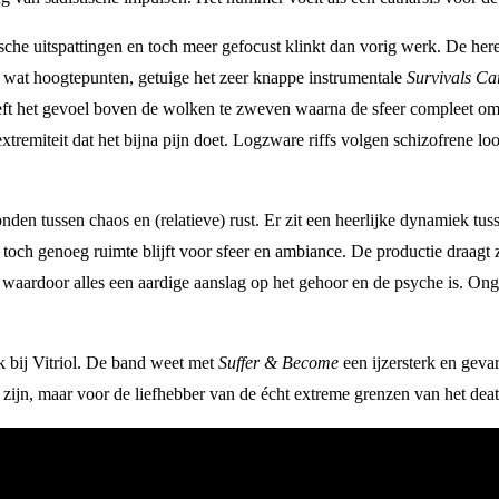
ische uitspattingen en toch meer gefocust klinkt dan vorig werk. De her
 wat hoogtepunten, getuige het zeer knappe instrumentale
Survivals Ca
eft het gevoel boven de wolken te zweven waarna de sfeer compleet omsla
tremiteit dat het bijna pijn doet. Logzware riffs volgen schizofrene lo
onden tussen chaos en (relatieve) rust. Er zit een heerlijke dynamiek tu
 toch genoeg ruimte blijft voor sfeer en ambiance. De productie draagt 
’ waardoor alles een aardige aanslag op het gehoor en de psyche is. On
k bij Vitriol. De band weet met
Suffer & Become
een ijzersterk en geva
g zijn, maar voor de liefhebber van de écht extreme grenzen van het death