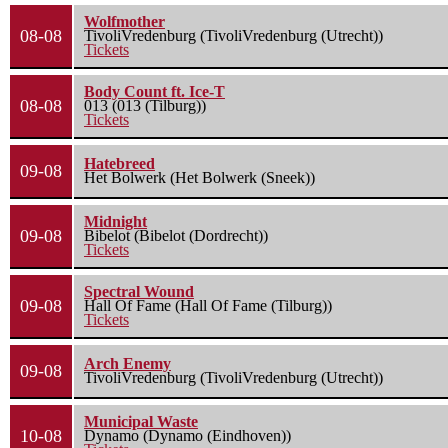
Wolfmother
08-08
TivoliVredenburg (TivoliVredenburg (Utrecht))
Tickets
Body Count ft. Ice-T
08-08
013 (013 (Tilburg))
Tickets
Hatebreed
09-08
Het Bolwerk (Het Bolwerk (Sneek))
Midnight
09-08
Bibelot (Bibelot (Dordrecht))
Tickets
Spectral Wound
09-08
Hall Of Fame (Hall Of Fame (Tilburg))
Tickets
Arch Enemy
09-08
TivoliVredenburg (TivoliVredenburg (Utrecht))
Municipal Waste
10-08
Dynamo (Dynamo (Eindhoven))