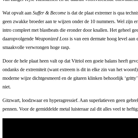
Wat opvalt aan
Suffer & Become
is dat de plaat extremer is qua techn
geen zwakke broeder aan te wijzen onder de 10 nummers. Wel zijn er
intro compleet met blastbeats die eronder door knallen. Het geheel ge
daaropvolgende
Weaponized Loss
is van een dermate hoog level aan ex
smaakvolle verwrongen hoge rasp.
Door de hele plaat heen valt op dat Vitriol een goeie balans heeft gev
ondanks de extremiteit (want extreem is dit in elke zin van het woord)
moderne wijze dichtgesmeerd en de gitaren klinken behoorlijk ‘gritty
niet.
Gitzwart, loodzwaar en hyperagressief. Aan superlatieven geen gebre
pennen. Voor de gemiddelde metal luisteraar zal dit alles veel te hefti