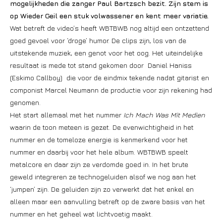
mogelijkheden die zanger Paul Bartzsch bezit. Zijn stem is
op Wieder Geil een stuk volwassener en kent meer variatie.
Wat betreft de video’s heeft WBTBWB nog altijd een ontzettend
goed gevoel voor ‘droge’ humor. De clips zijn, los van de
uitstekende muziek, een genot voor het oog. Het uiteindelijke
resultaat is mede tot stand gekomen door Daniel Haniss
(Eskimo Callboy) die voor de eindmix tekende nadat gitarist en
componist Marcel Neumann de productie voor zijn rekening had
genomen.
Het start allemaal met het nummer
Ich Mach Was Mit Medien
waarin de toon meteen is gezet. De evenwichtigheid in het
nummer en de tomeloze energie is kenmerkend voor het
nummer en daarbij voor het hele album. WBTBWB speelt
metalcore en daar zijn ze verdomde goed in. In het brute
geweld integreren ze technogeluiden alsof we nog aan het
‘jumpen’ zijn. De geluiden zijn zo verwerkt dat het enkel en
alleen maar een aanvulling betreft op de zware basis van het
nummer en het geheel wat lichtvoetig maakt.