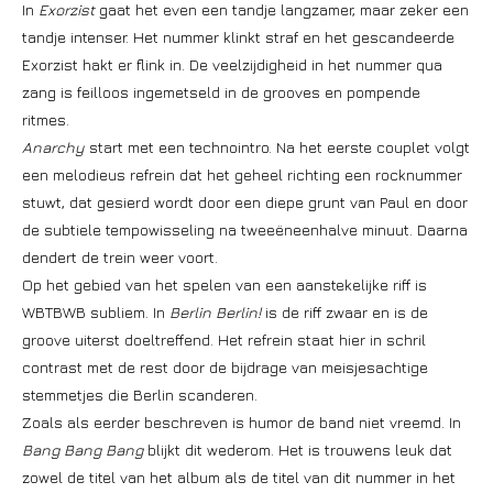
In
Exorzist
gaat het even een tandje langzamer, maar zeker een
tandje intenser. Het nummer klinkt straf en het gescandeerde
Exorzist hakt er flink in. De veelzijdigheid in het nummer qua
zang is feilloos ingemetseld in de grooves en pompende
ritmes.
Anarchy
start met een technointro. Na het eerste couplet volgt
een melodieus refrein dat het geheel richting een rocknummer
stuwt, dat gesierd wordt door een diepe grunt van Paul en door
de subtiele tempowisseling na tweeëneenhalve minuut. Daarna
dendert de trein weer voort.
Op het gebied van het spelen van een aanstekelijke riff is
WBTBWB subliem. In
Berlin Berlin!
is de riff zwaar en is de
groove uiterst doeltreffend. Het refrein staat hier in schril
contrast met de rest door de bijdrage van meisjesachtige
stemmetjes die Berlin scanderen.
Zoals als eerder beschreven is humor de band niet vreemd. In
Bang Bang Bang
blijkt dit wederom. Het is trouwens leuk dat
zowel de titel van het album als de titel van dit nummer in het