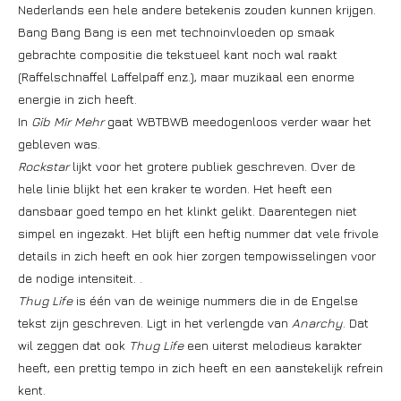
Nederlands een hele andere betekenis zouden kunnen krijgen.
Bang Bang Bang is een met technoinvloeden op smaak
gebrachte compositie die tekstueel kant noch wal raakt
(Raffelschnaffel Laffelpaff enz.), maar muzikaal een enorme
energie in zich heeft.
In
Gib Mir Mehr
gaat WBTBWB meedogenloos verder waar het
gebleven was.
Rockstar
lijkt voor het grotere publiek geschreven. Over de
hele linie blijkt het een kraker te worden. Het heeft een
dansbaar goed tempo en het klinkt gelikt. Daarentegen niet
simpel en ingezakt. Het blijft een heftig nummer dat vele frivole
details in zich heeft en ook hier zorgen tempowisselingen voor
de nodige intensiteit. .
Thug Life
is één van de weinige nummers die in de Engelse
tekst zijn geschreven. Ligt in het verlengde van
Anarchy
. Dat
wil zeggen dat ook
Thug Life
een uiterst melodieus karakter
heeft, een prettig tempo in zich heeft en een aanstekelijk refrein
kent.