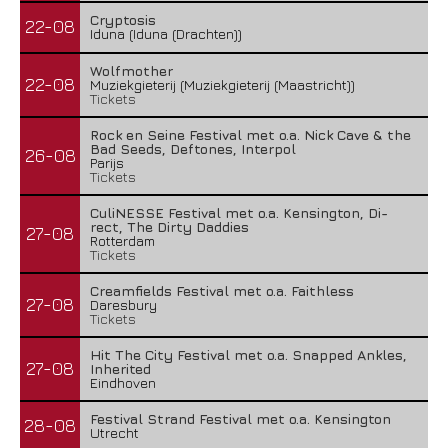
Cryptosis
22-08
Iduna (Iduna (Drachten))
Wolfmother
22-08
Muziekgieterij (Muziekgieterij (Maastricht))
Tickets
Rock en Seine Festival met o.a. Nick Cave & the
Bad Seeds, Deftones, Interpol
26-08
Parijs
Tickets
CuliNESSE Festival met o.a. Kensington, Di-
rect, The Dirty Daddies
27-08
Rotterdam
Tickets
Creamfields Festival met o.a. Faithless
27-08
Daresbury
Tickets
Hit The City Festival met o.a. Snapped Ankles,
27-08
Inherited
Eindhoven
Festival Strand Festival met o.a. Kensington
28-08
Utrecht