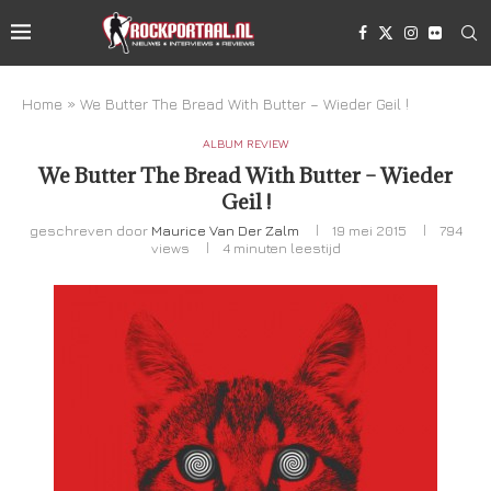
Home
»
We Butter The Bread With Butter – Wieder Geil !
ALBUM REVIEW
We Butter The Bread With Butter – Wieder
Geil !
geschreven door
Maurice Van Der Zalm
19 mei 2015
794
views
4 minuten leestijd