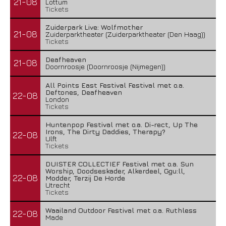
21-08
Lottum
Tickets
Zuiderpark Live: Wolfmother
21-08
Zuiderparktheater (Zuiderparktheater (Den Haag))
Tickets
Deafheaven
21-08
Doornroosje (Doornroosje (Nijmegen))
All Points East Festival Festival met o.a.
Deftones, Deafheaven
22-08
London
Tickets
Huntenpop Festival met o.a. Di-rect, Up The
Irons, The Dirty Daddies, Therapy?
22-08
Ulft
Tickets
DUISTER COLLECTIEF Festival met o.a. Sun
Worship, Doodseskader, Alkerdeel, Ggu:ll,
22-08
Modder, Terzij De Horde
Utrecht
Tickets
Waailand Outdoor Festival met o.a. Ruthless
22-08
Made