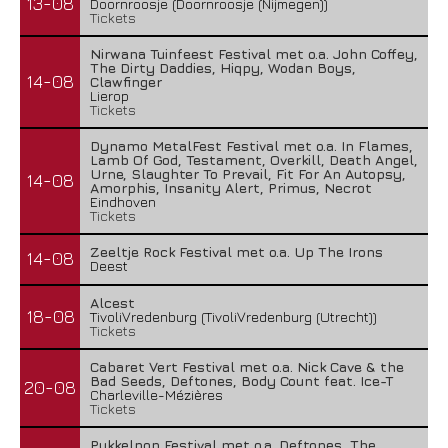
13-08
Doornroosje (Doornroosje (Nijmegen))
Tickets
Nirwana Tuinfeest Festival met o.a. John Coffey,
The Dirty Daddies, Hiqpy, Wodan Boys,
14-08
Clawfinger
Lierop
Tickets
Dynamo MetalFest Festival met o.a. In Flames,
Lamb Of God, Testament, Overkill, Death Angel,
Urne, Slaughter To Prevail, Fit For An Autopsy,
14-08
Amorphis, Insanity Alert, Primus, Necrot
Eindhoven
Tickets
Zeeltje Rock Festival met o.a. Up The Irons
14-08
Deest
Alcest
18-08
TivoliVredenburg (TivoliVredenburg (Utrecht))
Tickets
Cabaret Vert Festival met o.a. Nick Cave & the
Bad Seeds, Deftones, Body Count feat. Ice-T
20-08
Charleville-Mézières
Tickets
Pukkelpop Festival met o.a. Deftones, The