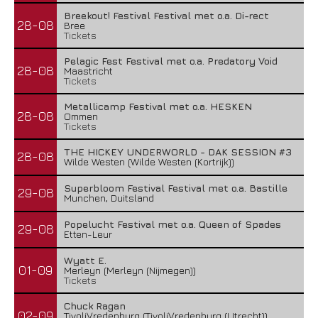
Breekout! Festival Festival met o.a. Di-rect
28-08
Bree
Tickets
Pelagic Fest Festival met o.a. Predatory Void
28-08
Maastricht
Tickets
Metallicamp Festival met o.a. HESKEN
28-08
Ommen
Tickets
THE HICKEY UNDERWORLD - DAK SESSION #3
28-08
Wilde Westen (Wilde Westen (Kortrijk))
Superbloom Festival Festival met o.a. Bastille
29-08
Munchen, Duitsland
Popelucht Festival met o.a. Queen of Spades
29-08
Etten-Leur
Wyatt E.
01-09
Merleyn (Merleyn (Nijmegen))
Tickets
Chuck Ragan
02-09
TivoliVredenburg (TivoliVredenburg (Utrecht))