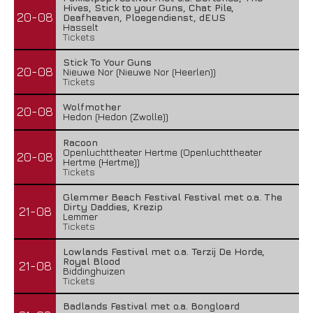
Hives, Stick to your Guns, Chat Pile,
20-08
Deafheaven, Ploegendienst, dEUS
Hasselt
Tickets
Stick To Your Guns
20-08
Nieuwe Nor (Nieuwe Nor (Heerlen))
Tickets
Wolfmother
20-08
Hedon (Hedon (Zwolle))
Racoon
Openluchttheater Hertme (Openluchttheater
20-08
Hertme (Hertme))
Tickets
Glemmer Beach Festival Festival met o.a. The
Dirty Daddies, Krezip
21-08
Lemmer
Tickets
Lowlands Festival met o.a. Terzij De Horde,
Royal Blood
21-08
Biddinghuizen
Tickets
Badlands Festival met o.a. Bongloard