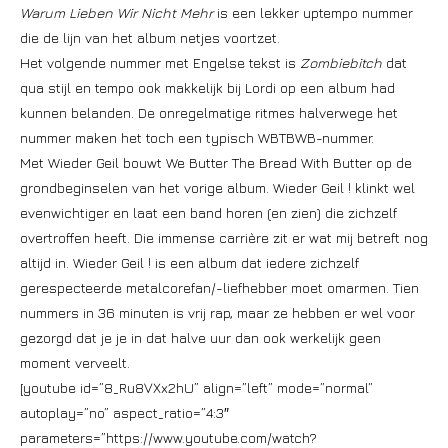
Warum Lieben Wir Nicht Mehr
is een lekker uptempo nummer
die de lijn van het album netjes voortzet.
Het volgende nummer met Engelse tekst is
Zombiebitch
dat
qua stijl en tempo ook makkelijk bij Lordi op een album had
kunnen belanden. De onregelmatige ritmes halverwege het
nummer maken het toch een typisch WBTBWB-nummer.
Met Wieder Geil bouwt We Butter The Bread With Butter op de
grondbeginselen van het vorige album. Wieder Geil ! klinkt wel
evenwichtiger en laat een band horen (en zien) die zichzelf
overtroffen heeft. Die immense carrière zit er wat mij betreft nog
altijd in. Wieder Geil ! is een album dat iedere zichzelf
gerespecteerde metalcorefan/-liefhebber moet omarmen. Tien
nummers in 36 minuten is vrij rap, maar ze hebben er wel voor
gezorgd dat je je in dat halve uur dan ook werkelijk geen
moment verveelt.
[youtube id=”8_Ru8VXx2hU” align=”left” mode=”normal”
autoplay=”no” aspect_ratio=”4:3″
parameters=”https://www.youtube.com/watch?