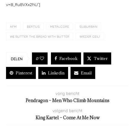
v=8_Ru8VXx2hU”]
AFM
BERTUS
METALCORE
SUBURBAN
WE BUTTER THE BREAD WITH BUTTER
WIEDER GEIL!
Facebook
Twitter
0
DELEN
Pinterest
Linkedin
Email
vorig bericht
Pendragon – Men Who Climb Mountains
volgend bericht
King Kartel – Come At Me Now