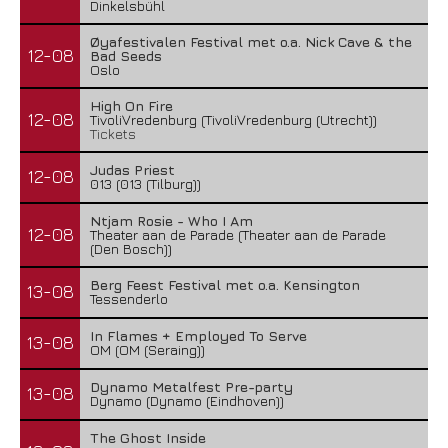
Dinkelsbühl
Øyafestivalen Festival met o.a. Nick Cave & the
12-08
Bad Seeds
Oslo
High On Fire
12-08
TivoliVredenburg (TivoliVredenburg (Utrecht))
Tickets
Judas Priest
12-08
013 (013 (Tilburg))
Ntjam Rosie - Who I Am
12-08
Theater aan de Parade (Theater aan de Parade
(Den Bosch))
Berg Feest Festival met o.a. Kensington
13-08
Tessenderlo
In Flames + Employed To Serve
13-08
OM (OM (Seraing))
Dynamo Metalfest Pre-party
13-08
Dynamo (Dynamo (Eindhoven))
The Ghost Inside