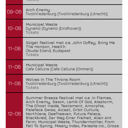
Arch Enemy
09-08
TivoliVredenburg (TivoliVredenburg (Utrecht))
Municipal Waste
10-08
Dynamo (Dynamo (Eindhoven))
Tickets
Sziget Festival met o.a. John Coffey, Bring Me
The Horizon, Health
11-08
Óbudai Eiland, Budapest
Tickets
Municipal Waste
11-08
Cafe Calluna (Cafe Calluna (Ommen))
Wolves In The Throne Room
11-08
TivoliVredenburg (TivoliVredenburg (Utrecht))
Tickets
Summer Breeze Festival met o.a. In Flames,
Arch Enemy, Saxon, Lamb Of God, Alestorm,
The Ghost Inside, Testament, Amorphis,
Paleface Swiss, Alcest, Orbit Culture,
12-08
Northlane, Deafheaven, Future Palace,
Blackbraid, Der Weg Einer Freiheit, Alien Ant
Farm, Municipal Waste, Thundermother, From
Fall To Spring, Misery Index, Parasite inc., Groza