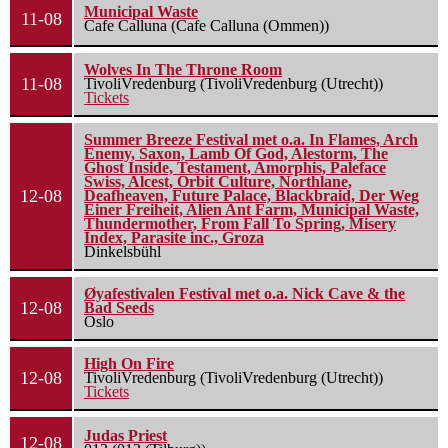
Municipal Waste
11-08
Cafe Calluna (Cafe Calluna (Ommen))
Wolves In The Throne Room
11-08
TivoliVredenburg (TivoliVredenburg (Utrecht))
Tickets
Summer Breeze Festival met o.a. In Flames, Arch
Enemy, Saxon, Lamb Of God, Alestorm, The
Ghost Inside, Testament, Amorphis, Paleface
Swiss, Alcest, Orbit Culture, Northlane,
12-08
Deafheaven, Future Palace, Blackbraid, Der Weg
Einer Freiheit, Alien Ant Farm, Municipal Waste,
Thundermother, From Fall To Spring, Misery
Index, Parasite inc., Groza
Dinkelsbühl
Øyafestivalen Festival met o.a. Nick Cave & the
12-08
Bad Seeds
Oslo
High On Fire
12-08
TivoliVredenburg (TivoliVredenburg (Utrecht))
Tickets
Judas Priest
12-08