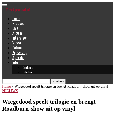
Home
Nieuws
Live
Album
Interview
Video
Column
Prijsvraag
Agenda
Info
Contact
Colofon
Zoeken
Home
»
Wiegedood speelt trilogie en brengt Roadburn-show uit op vinyl
NIEUWS
Wiegedood speelt trilogie en brengt
Roadburn-show uit op vinyl