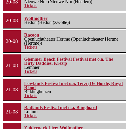
20-08
Nieuwe Nor (Nieuwe Nor (Heerlen))
Tickets
Wolfmother
20-08
Hedon (Hedon (Zwolle))
Racoon
Openluchttheater Hertme (Openluchttheater Hertme
20-08
(Hertme))
Tickets
Glemmer Beach Festival Festival met o.a. The
Dirty Daddies, Krezip
21-08
Lemmer
Tickets
Lowlands Festival met o.a. Terzij De Horde, Royal
Blood
21-08
Biddinghuizen
Tickets
Badlands Festival met o.a. Bongloard
21-08
Lottum
Tickets
Zuiderpark Live: Wolfmother