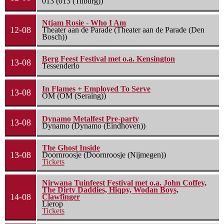
013 (013 (Tilburg))
Ntjam Rosie - Who I Am
12-08
Theater aan de Parade (Theater aan de Parade (Den
Bosch))
Berg Feest Festival met o.a. Kensington
13-08
Tessenderlo
In Flames + Employed To Serve
13-08
OM (OM (Seraing))
Dynamo Metalfest Pre-party
13-08
Dynamo (Dynamo (Eindhoven))
The Ghost Inside
13-08
Doornroosje (Doornroosje (Nijmegen))
Tickets
Nirwana Tuinfeest Festival met o.a. John Coffey,
The Dirty Daddies, Hiqpy, Wodan Boys,
14-08
Clawfinger
Lierop
Tickets