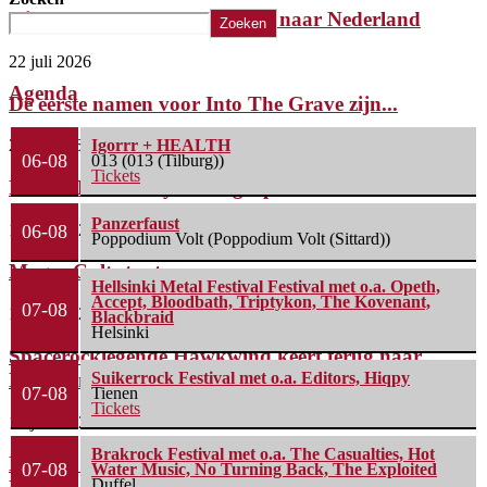
Killer komt met laatste album naar Nederland
Zoeken
22 juli 2026
Agenda
De eerste namen voor Into The Grave zijn...
2 juli 2026
Igorrr + HEALTH
06-08
013 (013 (Tilburg))
Tickets
FleXanT – Bloody Photographer
Panzerfaust
19 juni 2026
06-08
Poppodium Volt (Poppodium Volt (Sittard))
MagnaCult stopt
Hellsinki Metal Festival Festival met o.a. Opeth,
Accept, Bloodbath, Triptykon, The Kovenant,
07-08
13 juni 2026
Blackbraid
Helsinki
Spacerocklegende Hawkwind keert terug naar
Nederland met nieuw...
Suikerrock Festival met o.a. Editors, Hiqpy
07-08
Tienen
Tickets
13 juni 2026
Brakrock Festival met o.a. The Casualties, Hot
Line-up compleet: Cân Bardd, Illumishade en Leah
07-08
Water Music, No Turning Back, The Exploited
Duffel