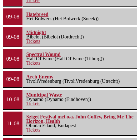
Tickets
Hatebreed
09-08
Het Bolwerk (Het Bolwerk (Sneek))
Midnight
09-08
Bibelot (Bibelot (Dordrecht))
Tickets
Spectral Wound
09-08
Hall Of Fame (Hall Of Fame (Tilburg))
Tickets
Arch Enemy
09-08
TivoliVredenburg (TivoliVredenburg (Utrecht))
Municipal Waste
10-08
Dynamo (Dynamo (Eindhoven))
Tickets
Sziget Festival met o.a. John Coffey, Bring Me The
Horizon, Health
11-08
Óbudai Eiland, Budapest
Tickets