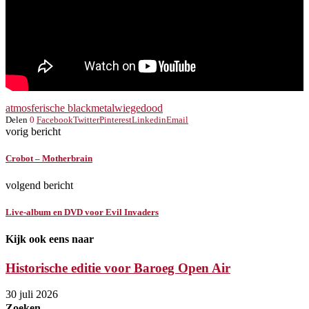
atmosferische blackmetal
wiegedood
Delen
0
Facebook
Twitter
Pinterest
Linkedin
Email
vorig bericht
Crobot – Motherbrain
volgend bericht
Live-album en DVD voor Evil Invaders
Kijk ook eens naar
Historische editie voor Baroeg Open Air
30 juli 2026
Zoeken