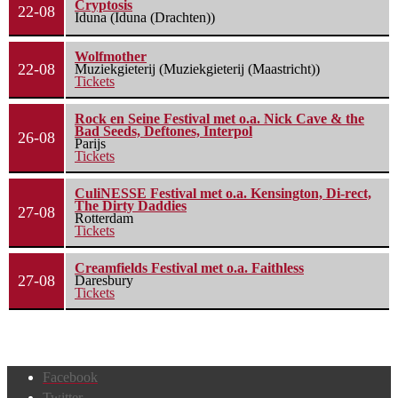
Cryptosis
22-08
Iduna (Iduna (Drachten))
Wolfmother
22-08
Muziekgieterij (Muziekgieterij (Maastricht))
Tickets
Rock en Seine Festival met o.a. Nick Cave & the
Bad Seeds, Deftones, Interpol
26-08
Parijs
Tickets
CuliNESSE Festival met o.a. Kensington, Di-rect,
The Dirty Daddies
27-08
Rotterdam
Tickets
Creamfields Festival met o.a. Faithless
27-08
Daresbury
Tickets
Facebook
Twitter