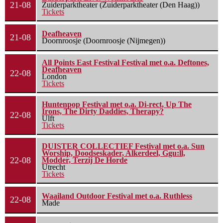
21-08
Zuiderparktheater (Zuiderparktheater (Den Haag))
Tickets
Deafheaven
21-08
Doornroosje (Doornroosje (Nijmegen))
All Points East Festival Festival met o.a. Deftones,
Deafheaven
22-08
London
Tickets
Huntenpop Festival met o.a. Di-rect, Up The
Irons, The Dirty Daddies, Therapy?
22-08
Ulft
Tickets
DUISTER COLLECTIEF Festival met o.a. Sun
Worship, Doodseskader, Alkerdeel, Ggu:ll,
22-08
Modder, Terzij De Horde
Utrecht
Tickets
Waailand Outdoor Festival met o.a. Ruthless
22-08
Made