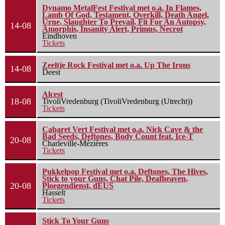
Dynamo MetalFest Festival met o.a. In Flames,
Lamb Of God, Testament, Overkill, Death Angel,
Urne, Slaughter To Prevail, Fit For An Autopsy,
14-08
Amorphis, Insanity Alert, Primus, Necrot
Eindhoven
Tickets
Zeeltje Rock Festival met o.a. Up The Irons
14-08
Deest
Alcest
18-08
TivoliVredenburg (TivoliVredenburg (Utrecht))
Tickets
Cabaret Vert Festival met o.a. Nick Cave & the
Bad Seeds, Deftones, Body Count feat. Ice-T
20-08
Charleville-Mézières
Tickets
Pukkelpop Festival met o.a. Deftones, The Hives,
Stick to your Guns, Chat Pile, Deafheaven,
20-08
Ploegendienst, dEUS
Hasselt
Tickets
Stick To Your Guns