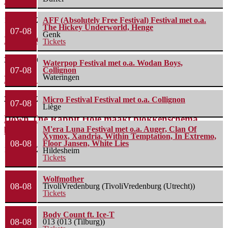
Rye...
11 juni 2026
AFF (Absolutely Free Festival) Festival met o.a.
The Hickey Underworld, Henge
07-08
Genk
Instant Crowdfundingshow voor Labasheeda
Tickets
3 juni 2026
Waterpop Festival met o.a. Wodan Boys,
07-08
Collignon
Wateringen
Bospop maakt blokkenschema bekend
27 mei 2026
Micro Festival Festival met o.a. Collignon
07-08
Liège
Down The Rabbit Hole maakt blokkenschema
bekend
M'era Luna Festival met o.a. Auger, Clan Of
Xymox, Xandria, Within Temptation, In Extremo,
08-08
Floor Jansen, White Lies
18 mei 2026
Hildesheim
Tickets
Wolfmother
08-08
TivoliVredenburg (TivoliVredenburg (Utrecht))
Tickets
Body Count ft. Ice-T
08-08
013 (013 (Tilburg))