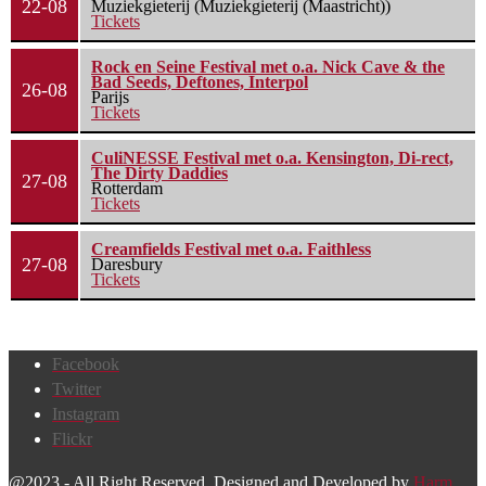
22-08
Muziekgieterij (Muziekgieterij (Maastricht))
Tickets
Rock en Seine Festival met o.a. Nick Cave & the
Bad Seeds, Deftones, Interpol
26-08
Parijs
Tickets
CuliNESSE Festival met o.a. Kensington, Di-rect,
The Dirty Daddies
27-08
Rotterdam
Tickets
Creamfields Festival met o.a. Faithless
27-08
Daresbury
Tickets
Facebook
Twitter
Instagram
Flickr
@2023 - All Right Reserved. Designed and Developed by
Harm