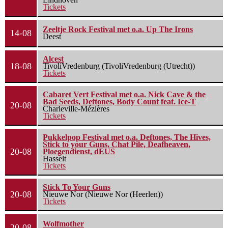
Tickets
Zeeltje Rock Festival met o.a. Up The Irons
14-08
Deest
Alcest
18-08
TivoliVredenburg (TivoliVredenburg (Utrecht))
Tickets
Cabaret Vert Festival met o.a. Nick Cave & the
Bad Seeds, Deftones, Body Count feat. Ice-T
20-08
Charleville-Mézières
Tickets
Pukkelpop Festival met o.a. Deftones, The Hives,
Stick to your Guns, Chat Pile, Deafheaven,
20-08
Ploegendienst, dEUS
Hasselt
Tickets
Stick To Your Guns
20-08
Nieuwe Nor (Nieuwe Nor (Heerlen))
Tickets
Wolfmother
20-08