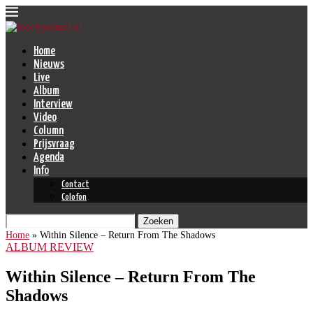
Home
Nieuws
Live
Album
Interview
Video
Column
Prijsvraag
Agenda
Info
Contact
Colofon
Zoeken
Home
»
Within Silence – Return From The Shadows
ALBUM REVIEW
Within Silence – Return From The
Shadows