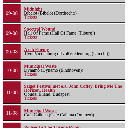
Midnight
09-08
Bibelot (Bibelot (Dordrecht))
Tickets
Spectral Wound
09-08
Hall Of Fame (Hall Of Fame (Tilburg))
Tickets
Arch Enemy
09-08
TivoliVredenburg (TivoliVredenburg (Utrecht))
Municipal Waste
10-08
Dynamo (Dynamo (Eindhoven))
Tickets
Sziget Festival met o.a. John Coffey, Bring Me The
Horizon, Health
11-08
Óbudai Eiland, Budapest
Tickets
Municipal Waste
11-08
Cafe Calluna (Cafe Calluna (Ommen))
Wolves In The Throne Room