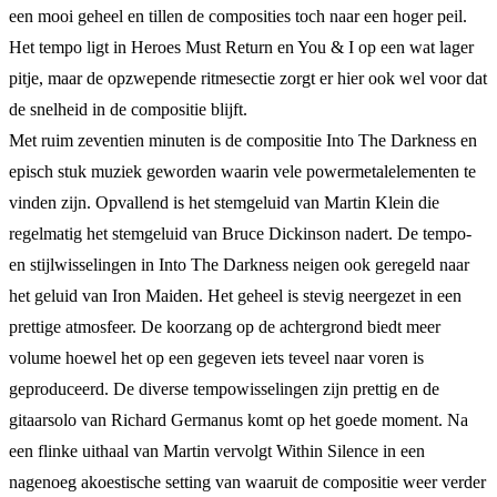
een mooi geheel en tillen de composities toch naar een hoger peil.
Het tempo ligt in Heroes Must Return en You & I op een wat lager
pitje, maar de opzwepende ritmesectie zorgt er hier ook wel voor dat
de snelheid in de compositie blijft.
Met ruim zeventien minuten is de compositie Into The Darkness en
episch stuk muziek geworden waarin vele powermetalelementen te
vinden zijn. Opvallend is het stemgeluid van Martin Klein die
regelmatig het stemgeluid van Bruce Dickinson nadert. De tempo-
en stijlwisselingen in Into The Darkness neigen ook geregeld naar
het geluid van Iron Maiden. Het geheel is stevig neergezet in een
prettige atmosfeer. De koorzang op de achtergrond biedt meer
volume hoewel het op een gegeven iets teveel naar voren is
geproduceerd. De diverse tempowisselingen zijn prettig en de
gitaarsolo van Richard Germanus komt op het goede moment. Na
een flinke uithaal van Martin vervolgt Within Silence in een
nagenoeg akoestische setting van waaruit de compositie weer verder