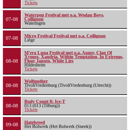
Tickets
Waterpop Festival met o.a. Wodan Boys,
07-08
Collignon
Wateringen
Micro Festival Festival met o.a. Collignon
07-08
Liège
M'era Luna Festival met o.a. Auger, Clan Of
Xymox, Xandria, Within Temptation, In Extremo,
08-08
Floor Jansen, White Lies
Hildesheim
Tickets
Wolfmother
08-08
TivoliVredenburg (TivoliVredenburg (Utrecht))
Tickets
Body Count ft. Ice-T
08-08
013 (013 (Tilburg))
Tickets
Hatebreed
09-08
Het Bolwerk (Het Bolwerk (Sneek))