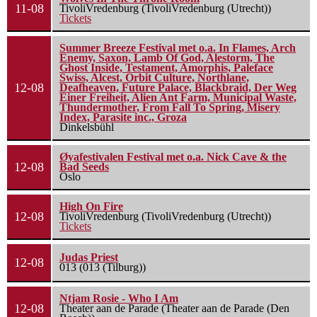
11-08
TivoliVredenburg (TivoliVredenburg (Utrecht))
Tickets
Summer Breeze Festival met o.a. In Flames, Arch
Enemy, Saxon, Lamb Of God, Alestorm, The
Ghost Inside, Testament, Amorphis, Paleface
Swiss, Alcest, Orbit Culture, Northlane,
12-08
Deafheaven, Future Palace, Blackbraid, Der Weg
Einer Freiheit, Alien Ant Farm, Municipal Waste,
Thundermother, From Fall To Spring, Misery
Index, Parasite inc., Groza
Dinkelsbühl
Øyafestivalen Festival met o.a. Nick Cave & the
12-08
Bad Seeds
Oslo
High On Fire
12-08
TivoliVredenburg (TivoliVredenburg (Utrecht))
Tickets
Judas Priest
12-08
013 (013 (Tilburg))
Ntjam Rosie - Who I Am
12-08
Theater aan de Parade (Theater aan de Parade (Den