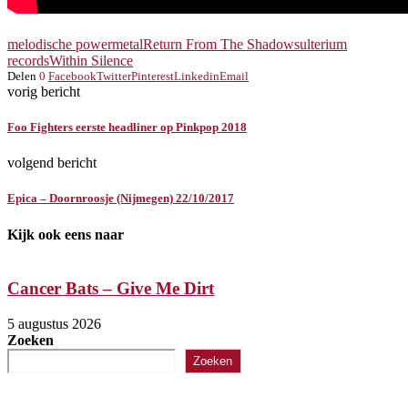
melodische powermetal
Return From The Shadows
ulterium
records
Within Silence
Delen
0
Facebook
Twitter
Pinterest
Linkedin
Email
vorig bericht
Foo Fighters eerste headliner op Pinkpop 2018
volgend bericht
Epica – Doornroosje (Nijmegen) 22/10/2017
Kijk ook eens naar
Cancer Bats – Give Me Dirt
5 augustus 2026
5
Zoeken
Zoeken