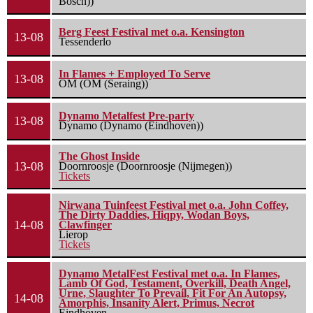
Bosch))
Berg Feest Festival met o.a. Kensington
13-08
Tessenderlo
In Flames + Employed To Serve
13-08
OM (OM (Seraing))
Dynamo Metalfest Pre-party
13-08
Dynamo (Dynamo (Eindhoven))
The Ghost Inside
13-08
Doornroosje (Doornroosje (Nijmegen))
Tickets
Nirwana Tuinfeest Festival met o.a. John Coffey,
The Dirty Daddies, Hiqpy, Wodan Boys,
14-08
Clawfinger
Lierop
Tickets
Dynamo MetalFest Festival met o.a. In Flames,
Lamb Of God, Testament, Overkill, Death Angel,
Urne, Slaughter To Prevail, Fit For An Autopsy,
14-08
Amorphis, Insanity Alert, Primus, Necrot
Eindhoven