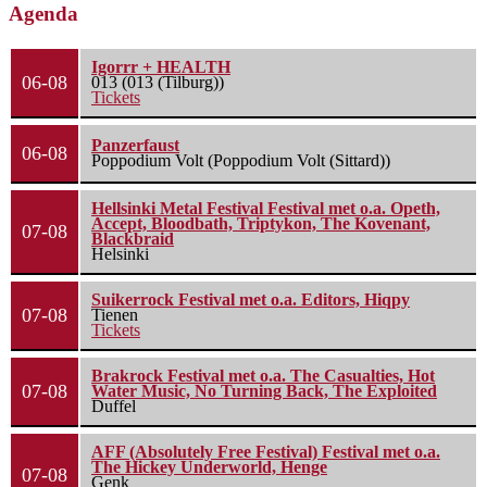
Agenda
Igorrr + HEALTH
06-08
013 (013 (Tilburg))
Tickets
Panzerfaust
06-08
Poppodium Volt (Poppodium Volt (Sittard))
Hellsinki Metal Festival Festival met o.a. Opeth,
Accept, Bloodbath, Triptykon, The Kovenant,
07-08
Blackbraid
Helsinki
Suikerrock Festival met o.a. Editors, Hiqpy
07-08
Tienen
Tickets
Brakrock Festival met o.a. The Casualties, Hot
07-08
Water Music, No Turning Back, The Exploited
Duffel
AFF (Absolutely Free Festival) Festival met o.a.
The Hickey Underworld, Henge
07-08
Genk