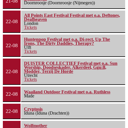
21-08
Doornroosje (Doornroosje (Nijmegen))
All Points East Festival Festival met o.a. Deftones,
Deafheaven
22-08
London
Tickets
Huntenpop Festival met o.a. Di-rect, Up The
Irons, The Dirty Daddies, Therapy?
22-08
Ulft
Tickets
DUISTER COLLECTIEF Festival met o.a. Sun
Worship, Doodseskader, Alkerdeel, Ggu:ll,
22-08
Modder, Terzij De Horde
Utrecht
Tickets
Waailand Outdoor Festival met o.a. Ruthless
22-08
Made
Cryptosis
22-08
Iduna (Iduna (Drachten))
Wolfmother