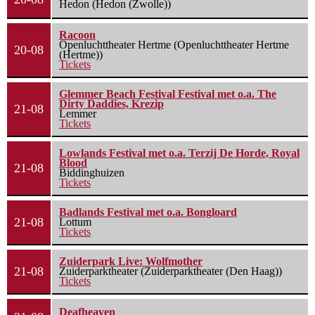
Hedon (Hedon (Zwolle))
Racoon
Openluchttheater Hertme (Openluchttheater Hertme
20-08
(Hertme))
Tickets
Glemmer Beach Festival Festival met o.a. The
Dirty Daddies, Krezip
21-08
Lemmer
Tickets
Lowlands Festival met o.a. Terzij De Horde, Royal
Blood
21-08
Biddinghuizen
Tickets
Badlands Festival met o.a. Bongloard
21-08
Lottum
Tickets
Zuiderpark Live: Wolfmother
21-08
Zuiderparktheater (Zuiderparktheater (Den Haag))
Tickets
Deafheaven