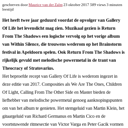
geschreven door
Maurice van der Zalm
23 oktober 2017
589
views
3 minuten
leestijd
Het heeft twee jaar geduurd voordat de opvolger van Gallery
Of Life het levenslicht mag zien. Muzikaal gezien is Return
From The Shadows een logische vervolg op het vorige album
van Within Silence, die trouwens wederom op het Brainstorm
festival in Apeldoorn spelen. Ook Return From The Shadows is
rijkelijk gevuld met melodische powermetal in de trant van
Theocracy of Stratovarius.
Het beproefde recept van Gallery Of Life is wederom ingezet in
deze editie van 2017. Composities als We Are The Ones, Children
Of Light, Calling From The Other Side en Master bieden de
liefhebber van melodische powermetal genoeg aanknopingspunten
om van het album te genieten. Het stemgeluid van Martin Klein, het
gitaargeluid van Richard Germanus en Martin Cico en de
voortstuwende ritmesectie van Victor Varga en Peter Gacik vormen