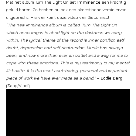
Met het album Turn The Light On liet
Imminence
een krachtig
geluid horen. Ze hebben nu ook een akoestische versie ervan
uitgebracht. Hiervan komt deze video van Disconnect
”The new Imminence album is called ’Turn The Light On’
which encourages to shed light on the darkness we carry
within. The lyrical theme of the record is inner conflict, self
doubt, depression and self destruction. Music has always
been, and now more than ever, an outlet and a way for me to
cope with these emotions. This is my testimony to my mental
ill-health. It is the most soul-baring, personal and important
piece of work we have ever made as a band.”
–
Eddie Berg
(Zang/Viool)