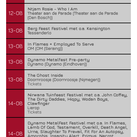
Ntjam Rosie - Who I Am
12-08
Theater aan de Parade (Theater aan de Parade
(Den Bosch))
Berg Feest Festival met o.a. Kensington
13-08
Tessenderlo
In Flames + Employed To Serve
13-08
OM (OM (Seraing))
Dynamo Metalfest Pre-party
13-08
Dynamo (Dynamo (Eindhoven))
The Ghost Inside
13-08
Doornroosje (Doornroosje (Nijmegen))
Tickets
Nirwana Tuinfeest Festival met o.a. John Coffey,
The Dirty Daddies, Hiqpy, Wodan Boys,
14-08
Clawfinger
Lierop
Tickets
Dynamo MetalFest Festival met o.a. In Flames,
Lamb Of God, Testament, Overkill, Death Angel,
Urne, Slaughter To Prevail, Fit For An Autopsy,
14-08
Amorphis, Insanity Alert, Primus, Necrot