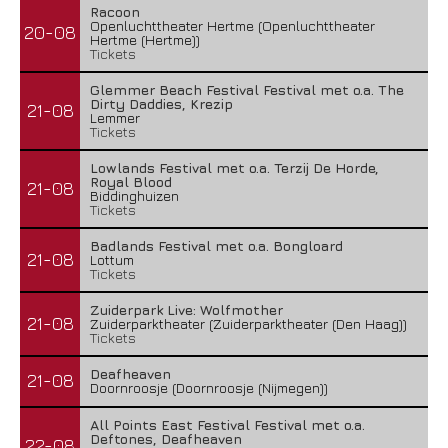
Racoon
Openluchttheater Hertme (Openluchttheater
20-08
Hertme (Hertme))
Tickets
Glemmer Beach Festival Festival met o.a. The
Dirty Daddies, Krezip
21-08
Lemmer
Tickets
Lowlands Festival met o.a. Terzij De Horde,
Royal Blood
21-08
Biddinghuizen
Tickets
Badlands Festival met o.a. Bongloard
21-08
Lottum
Tickets
Zuiderpark Live: Wolfmother
21-08
Zuiderparktheater (Zuiderparktheater (Den Haag))
Tickets
Deafheaven
21-08
Doornroosje (Doornroosje (Nijmegen))
All Points East Festival Festival met o.a.
Deftones, Deafheaven
22-08