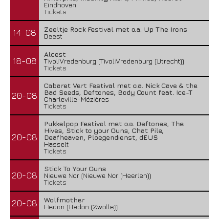
Eindhoven
Tickets
Zeeltje Rock Festival met o.a. Up The Irons
14-08
Deest
Alcest
18-08
TivoliVredenburg (TivoliVredenburg (Utrecht))
Tickets
Cabaret Vert Festival met o.a. Nick Cave & the
Bad Seeds, Deftones, Body Count feat. Ice-T
20-08
Charleville-Mézières
Tickets
Pukkelpop Festival met o.a. Deftones, The
Hives, Stick to your Guns, Chat Pile,
20-08
Deafheaven, Ploegendienst, dEUS
Hasselt
Tickets
Stick To Your Guns
20-08
Nieuwe Nor (Nieuwe Nor (Heerlen))
Tickets
Wolfmother
20-08
Hedon (Hedon (Zwolle))