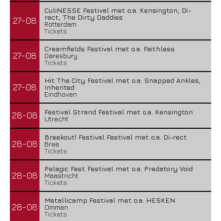
CuliNESSE Festival met o.a. Kensington, Di-
rect, The Dirty Daddies
27-08
Rotterdam
Tickets
Creamfields Festival met o.a. Faithless
27-08
Daresbury
Tickets
Hit The City Festival met o.a. Snapped Ankles,
27-08
Inherited
Eindhoven
Festival Strand Festival met o.a. Kensington
28-08
Utrecht
Breekout! Festival Festival met o.a. Di-rect
28-08
Bree
Tickets
Pelagic Fest Festival met o.a. Predatory Void
28-08
Maastricht
Tickets
Metallicamp Festival met o.a. HESKEN
28-08
Ommen
Tickets