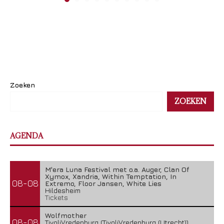
Zoeken
ZOEKEN
AGENDA
M'era Luna Festival met o.a. Auger, Clan Of
Xymox, Xandria, Within Temptation, In
08-08
Extremo, Floor Jansen, White Lies
Hildesheim
Tickets
Wolfmother
08-08
TivoliVredenburg (TivoliVredenburg (Utrecht))