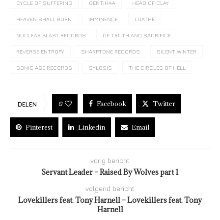
CYCLE OF SUFFERING
GENTIHAA
HEAD OF CLAY
HEAVEN SHALL BURN
IMMINENCE
LOATHE
NUCLEAR BLAST RECORDS
OF TRUTH AND SACRIFICE
REVERSE ENTROPY
SHARPTONE RECORDS
SILENT WINTER
SONIC AGE RECORDS
SYLOSIS
THE CIRCLES OF HELL
Facebook
Twitter
0
DELEN
Pinterest
Linkedin
Email
vorig bericht
Servant Leader – Raised By Wolves part 1
volgend bericht
Lovekillers feat. Tony Harnell – Lovekillers feat. Tony
Harnell