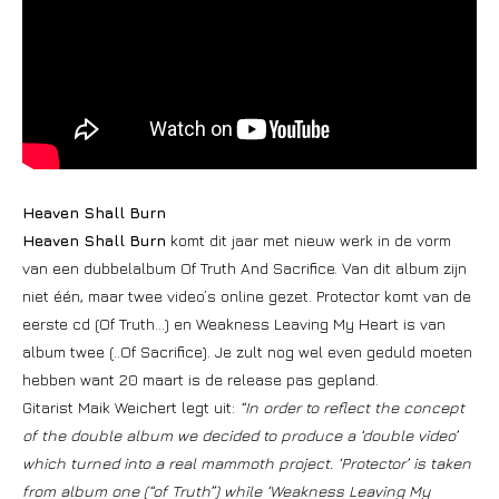
Heaven Shall Burn
Heaven Shall Burn
komt dit jaar met nieuw werk in de vorm
van een dubbelalbum Of Truth And Sacrifice. Van dit album zijn
niet één, maar twee video’s online gezet. Protector komt van de
eerste cd (Of Truth…) en Weakness Leaving My Heart is van
album twee (..Of Sacrifice). Je zult nog wel even geduld moeten
hebben want 20 maart is de release pas gepland.
Gitarist Maik Weichert legt uit:
“In order to reflect the concept
of the double album we decided to produce a ‘double video’
which turned into a real mammoth project. ‘Protector’ is taken
from album one (“of Truth”) while ‘Weakness Leaving My