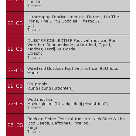
London
Tickets
Huntenpop Festival met o.a. Di-rect, Up The
Irons, The Dirty Daddies, Therapy?
22-08
Ulft
Tickets
DUISTER COLLECTIEF Festival met o.a. Sun
Worship, Doodseskader, Alkerdeel, Ggu:ll,
22-08
Modder, Terzij De Horde
Utrecht
Tickets
Waailand Outdoor Festival met o.a. Ruthless
22-08
Made
Cryptosis
22-08
Iduna (Iduna (Drachten))
Wolfmother
22-08
Muziekgieterij (Muziekgieterij (Maastricht))
Tickets
Rock en Seine Festival met o.a. Nick Cave & the
Bad Seeds, Deftones, Interpol
26-08
Parijs
Tickets