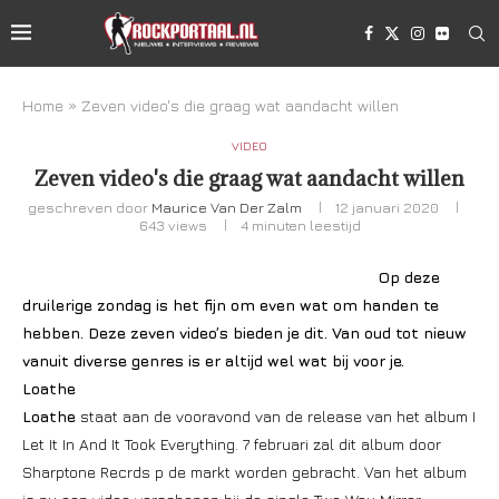
Home
»
Zeven video's die graag wat aandacht willen
VIDEO
Zeven video's die graag wat aandacht willen
geschreven door
Maurice Van Der Zalm
12 januari 2020
643
views
4 minuten leestijd
Op deze
druilerige zondag is het fijn om even wat om handen te
hebben. Deze zeven video’s bieden je dit. Van oud tot nieuw
vanuit diverse genres is er altijd wel wat bij voor je.
Loathe
Loathe
staat aan de vooravond van de release van het album I
Let It In And It Took Everything. 7 februari zal dit album door
Sharptone Recrds p de markt worden gebracht. Van het album