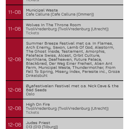
Municipal Waste
11-08
Cafe Calluna (Cafe Calluna (Ommen))
Wolves In The Throne Room
11-08
TivoliVredenburg (TivoliVredenburg (Utrecht))
Tickets
Summer Breeze Festival met o.a. In Flames,
Arch Enemy, Saxon, Lamb Of God, Alestorm,
The Ghost Inside, Testament, Amorphis,
Paleface Swiss, Alcest, Orbit Culture,
12-08
Northlane, Deafheaven, Future Palace,
Blackbraid, Der Weg Einer Freiheit, Alien Ant
Farm, Municipal Waste, Thundermother, From
Fall To Spring, Misery Index, Parasite inc., Groza
Dinkelsbühl
Øyafestivalen Festival met o.a. Nick Cave & the
12-08
Bad Seeds
Oslo
High On Fire
12-08
TivoliVredenburg (TivoliVredenburg (Utrecht))
Tickets
Judas Priest
12-08
013 (013 (Tilburg))