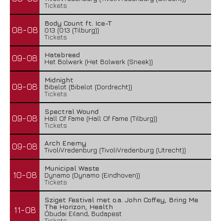
Tickets
Body Count ft. Ice-T
08-08
013 (013 (Tilburg))
Tickets
Hatebreed
09-08
Het Bolwerk (Het Bolwerk (Sneek))
Midnight
09-08
Bibelot (Bibelot (Dordrecht))
Tickets
Spectral Wound
09-08
Hall Of Fame (Hall Of Fame (Tilburg))
Tickets
Arch Enemy
09-08
TivoliVredenburg (TivoliVredenburg (Utrecht))
Municipal Waste
10-08
Dynamo (Dynamo (Eindhoven))
Tickets
Sziget Festival met o.a. John Coffey, Bring Me
The Horizon, Health
11-08
Óbudai Eiland, Budapest
Tickets