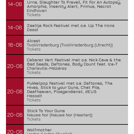
Urne, Slaughter To Prevail, Fit For An Autopsy,
14-08
Amorphis, Insanity Alert, Primus, Necrot
Eindhoven
Tickets
Zeeltje Rock Festival met o.a. Up The Irons
14-08
Deest
Alcest
18-08
TivoliVredenburg (TivoliVredenburg (Utrecht))
Tickets
Cabaret Vert Festival met o.a. Nick Cave & the
Bad Seeds, Deftones, Body Count feat. Ice-T
20-08
Charleville-Mézières
Tickets
Pukkelpop Festival met o.a. Deftones, The
Hives, Stick to your Guns, Chat Pile,
20-08
Deafheaven, Ploegendienst, dEUS
Hasselt
Tickets
Stick To Your Guns
20-08
Nieuwe Nor (Nieuwe Nor (Heerlen))
Tickets
Wolfmother
20-08
Hedon (Hedon (Zwolle))