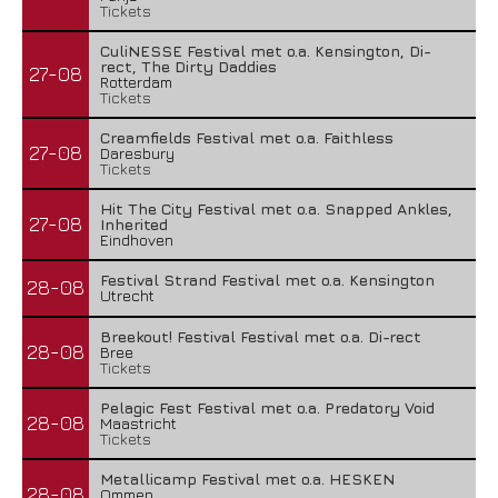
Tickets
CuliNESSE Festival met o.a. Kensington, Di-
rect, The Dirty Daddies
27-08
Rotterdam
Tickets
Creamfields Festival met o.a. Faithless
27-08
Daresbury
Tickets
Hit The City Festival met o.a. Snapped Ankles,
27-08
Inherited
Eindhoven
Festival Strand Festival met o.a. Kensington
28-08
Utrecht
Breekout! Festival Festival met o.a. Di-rect
28-08
Bree
Tickets
Pelagic Fest Festival met o.a. Predatory Void
28-08
Maastricht
Tickets
Metallicamp Festival met o.a. HESKEN
28-08
Ommen