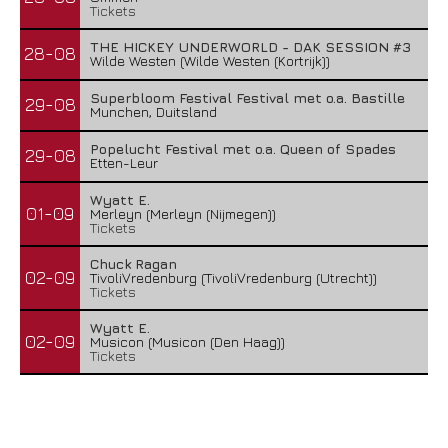
Tickets
THE HICKEY UNDERWORLD - DAK SESSION #3
28-08
Wilde Westen (Wilde Westen (Kortrijk))
Superbloom Festival Festival met o.a. Bastille
29-08
Munchen, Duitsland
Popelucht Festival met o.a. Queen of Spades
29-08
Etten-Leur
Wyatt E.
01-09
Merleyn (Merleyn (Nijmegen))
Tickets
Chuck Ragan
02-09
TivoliVredenburg (TivoliVredenburg (Utrecht))
Tickets
Wyatt E.
02-09
Musicon (Musicon (Den Haag))
Tickets