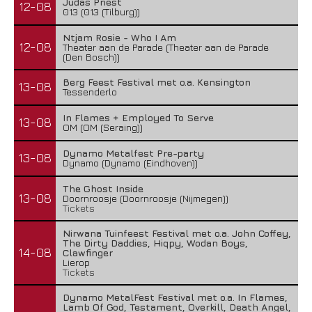
Judas Priest
12-08
013 (013 (Tilburg))
Ntjam Rosie - Who I Am
12-08
Theater aan de Parade (Theater aan de Parade
(Den Bosch))
Berg Feest Festival met o.a. Kensington
13-08
Tessenderlo
In Flames + Employed To Serve
13-08
OM (OM (Seraing))
Dynamo Metalfest Pre-party
13-08
Dynamo (Dynamo (Eindhoven))
The Ghost Inside
13-08
Doornroosje (Doornroosje (Nijmegen))
Tickets
Nirwana Tuinfeest Festival met o.a. John Coffey,
The Dirty Daddies, Hiqpy, Wodan Boys,
14-08
Clawfinger
Lierop
Tickets
Dynamo MetalFest Festival met o.a. In Flames,
Lamb Of God, Testament, Overkill, Death Angel,