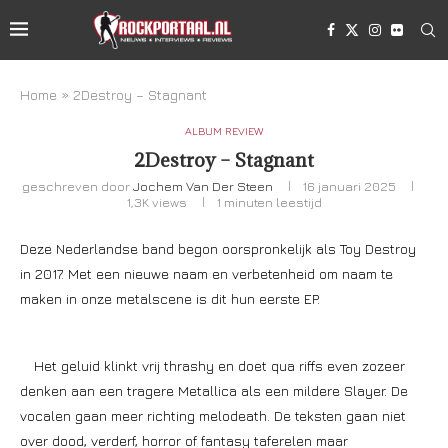
Home
»
2Destroy – Stagnant
ALBUM REVIEW
2Destroy – Stagnant
geschreven door
Jochem Van Der Steen
16 januari 2025
1,3K
views
1 minuten leestijd
Deze Nederlandse band begon oorspronkelijk als Toy Destroy
in 2017. Met een nieuwe naam en verbetenheid om naam te
maken in onze metalscene is dit hun eerste EP.
Het geluid klinkt vrij thrashy en doet qua riffs even zozeer
denken aan een tragere Metallica als een mildere Slayer. De
vocalen gaan meer richting melodeath. De teksten gaan niet
over dood, verderf, horror of fantasy taferelen maar