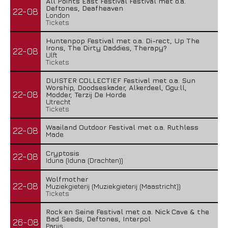
All Points East Festival Festival met o.a.
Deftones, Deafheaven
22-08
London
Tickets
Huntenpop Festival met o.a. Di-rect, Up The
Irons, The Dirty Daddies, Therapy?
22-08
Ulft
Tickets
DUISTER COLLECTIEF Festival met o.a. Sun
Worship, Doodseskader, Alkerdeel, Ggu:ll,
22-08
Modder, Terzij De Horde
Utrecht
Tickets
Waailand Outdoor Festival met o.a. Ruthless
22-08
Made
Cryptosis
22-08
Iduna (Iduna (Drachten))
Wolfmother
22-08
Muziekgieterij (Muziekgieterij (Maastricht))
Tickets
Rock en Seine Festival met o.a. Nick Cave & the
Bad Seeds, Deftones, Interpol
26-08
Parijs