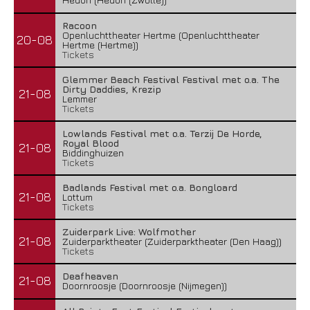
Racoon
Openluchttheater Hertme (Openluchttheater
20-08
Hertme (Hertme))
Tickets
Glemmer Beach Festival Festival met o.a. The
Dirty Daddies, Krezip
21-08
Lemmer
Tickets
Lowlands Festival met o.a. Terzij De Horde,
Royal Blood
21-08
Biddinghuizen
Tickets
Badlands Festival met o.a. Bongloard
21-08
Lottum
Tickets
Zuiderpark Live: Wolfmother
21-08
Zuiderparktheater (Zuiderparktheater (Den Haag))
Tickets
Deafheaven
21-08
Doornroosje (Doornroosje (Nijmegen))