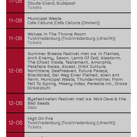
11-08
Óbudai Eiland, Budapest
Tickets
Municipal Waste
11-08
Cafe Calluna (Cafe Calluna (Ommen))
Wolves In The Throne Room
11-08
TivoliVredenburg (TivoliVredenburg (Utrecht))
Tickets
Summer Breeze Festival met o.a. In Flames,
Arch Enemy, Saxon, Lamb Of God, Alestorm,
The Ghost Inside, Testament, Amorphis,
Paleface Swiss, Alcest, Orbit Culture,
12-08
Northlane, Deafheaven, Future Palace,
Blackbraid, Der Weg Einer Freiheit, Alien Ant
Farm, Municipal Waste, Thundermother, From
Fall To Spring, Misery Index, Parasite inc., Groza
Dinkelsbühl
Øyafestivalen Festival met o.a. Nick Cave & the
12-08
Bad Seeds
Oslo
High On Fire
12-08
TivoliVredenburg (TivoliVredenburg (Utrecht))
Tickets