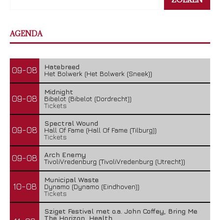
AGENDA
Hatebreed
09-08
Het Bolwerk (Het Bolwerk (Sneek))
Midnight
09-08
Bibelot (Bibelot (Dordrecht))
Tickets
Spectral Wound
09-08
Hall Of Fame (Hall Of Fame (Tilburg))
Tickets
Arch Enemy
09-08
TivoliVredenburg (TivoliVredenburg (Utrecht))
Municipal Waste
10-08
Dynamo (Dynamo (Eindhoven))
Tickets
Sziget Festival met o.a. John Coffey, Bring Me
The Horizon, Health