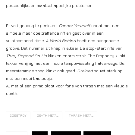
persoonlijke en maatschappelijke problemen.
Er valt genoeg te genieten.
Censor Yourself
opent met een
simpele maar doeltreffende riff en gaat over in een
vuistpompend ritme.
A World Behind
heeft een aangename
groove. Dat nummer zit knap in elkaar. De stop-start riffs van
They Depend On Us
klinken enorm strak. The Prophecy klinkt
lekker venijnig met een mooie tempowisseling halverwege. De
meerstemmige zang klinkt ook goed.
Drained
bouwt sterk op
met een mooi basloopje.
Al met al een prima plaat voor fans van thrash met een vleugje
death.
2DESTROY
DEATH METAL
THRASH METAL