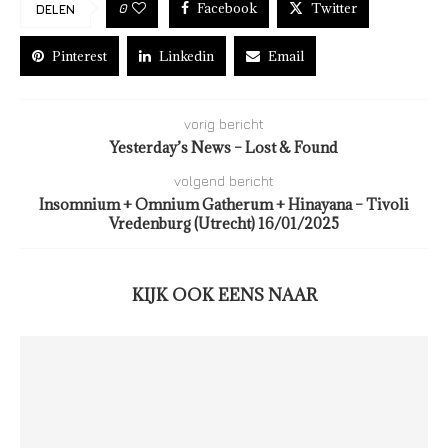
Facebook
Twitter
0
DELEN
Pinterest
Linkedin
Email
vorig bericht
Yesterday’s News – Lost & Found
volgend bericht
Insomnium + Omnium Gatherum + Hinayana – Tivoli
Vredenburg (Utrecht) 16/01/2025
KIJK OOK EENS NAAR