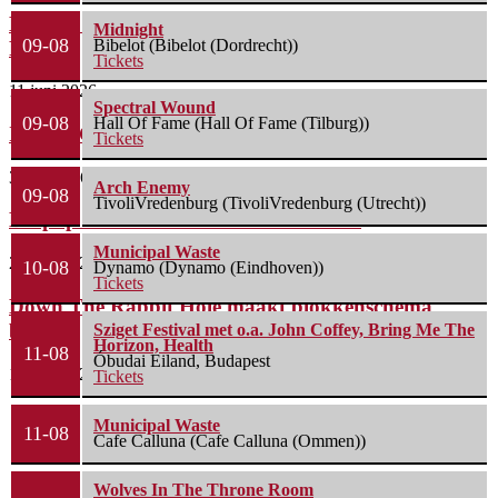
Line-up compleet: Cân Bardd, Illumishade en Leah
Midnight
09-08
Bibelot (Bibelot (Dordrecht))
Rye...
Tickets
11 juni 2026
Spectral Wound
09-08
Hall Of Fame (Hall Of Fame (Tilburg))
Instant Crowdfundingshow voor Labasheeda
Tickets
3 juni 2026
Arch Enemy
09-08
TivoliVredenburg (TivoliVredenburg (Utrecht))
Bospop maakt blokkenschema bekend
Municipal Waste
27 mei 2026
10-08
Dynamo (Dynamo (Eindhoven))
Tickets
Down The Rabbit Hole maakt blokkenschema
bekend
Sziget Festival met o.a. John Coffey, Bring Me The
Horizon, Health
11-08
Óbudai Eiland, Budapest
18 mei 2026
Tickets
Municipal Waste
11-08
Cafe Calluna (Cafe Calluna (Ommen))
Wolves In The Throne Room