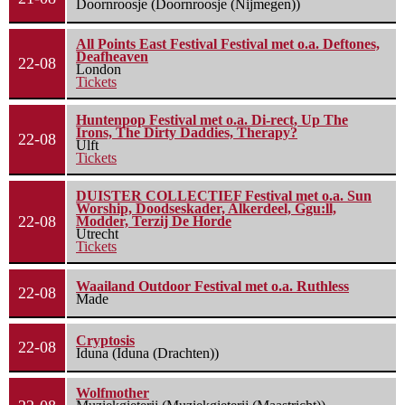
Doornroosje (Doornroosje (Nijmegen))
All Points East Festival Festival met o.a. Deftones,
Deafheaven
22-08
London
Tickets
Huntenpop Festival met o.a. Di-rect, Up The
Irons, The Dirty Daddies, Therapy?
22-08
Ulft
Tickets
DUISTER COLLECTIEF Festival met o.a. Sun
Worship, Doodseskader, Alkerdeel, Ggu:ll,
22-08
Modder, Terzij De Horde
Utrecht
Tickets
Waailand Outdoor Festival met o.a. Ruthless
22-08
Made
Cryptosis
22-08
Iduna (Iduna (Drachten))
Wolfmother