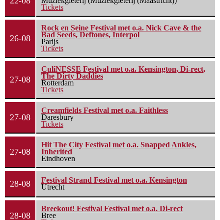
22-08
Muziekgieterij (Muziekgieterij (Maastricht))
Tickets
Rock en Seine Festival met o.a. Nick Cave & the
Bad Seeds, Deftones, Interpol
26-08
Parijs
Tickets
CuliNESSE Festival met o.a. Kensington, Di-rect,
The Dirty Daddies
27-08
Rotterdam
Tickets
Creamfields Festival met o.a. Faithless
27-08
Daresbury
Tickets
Hit The City Festival met o.a. Snapped Ankles,
27-08
Inherited
Eindhoven
Festival Strand Festival met o.a. Kensington
28-08
Utrecht
Breekout! Festival Festival met o.a. Di-rect
28-08
Bree