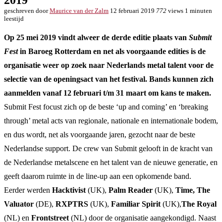
2019
geschreven door
Maurice van der Zalm
12 februari 2019
772
views
1 minuten
leestijd
Op 25 mei 2019 vindt alweer de derde editie plaats van
Submit
Fest
in Baroeg Rotterdam en net als voorgaande edities is de
organisatie weer op zoek naar Nederlands metal talent voor de
selectie van de openingsact van het festival. Bands kunnen zich
aanmelden vanaf 12 februari t/m 31 maart om kans te maken.
Submit Fest focust zich op de beste ‘up and coming’ en ‘breaking
through’ metal acts van regionale, nationale en internationale bodem,
en dus wordt, net als voorgaande jaren, gezocht naar de beste
Nederlandse support. De crew van Submit gelooft in de kracht van
de Nederlandse metalscene en het talent van de nieuwe generatie, en
geeft daarom ruimte in de line-up aan een opkomende band.
Eerder werden
Hacktivist
(UK),
Palm Reader
(UK),
Time, The
Valuator
(DE),
RXPTRS
(UK),
Familiar Spirit
(UK),
The Royal
(NL) en
Frontstreet
(NL) door de organisatie aangekondigd. Naast