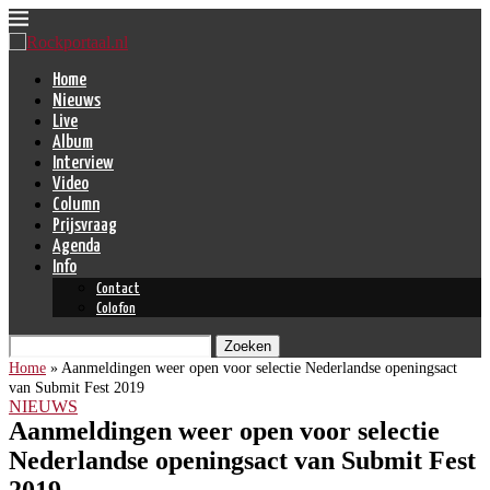
Home
Nieuws
Live
Album
Interview
Video
Column
Prijsvraag
Agenda
Info
Contact
Colofon
Zoeken
Home
»
Aanmeldingen weer open voor selectie Nederlandse openingsact
van Submit Fest 2019
NIEUWS
Aanmeldingen weer open voor selectie
Nederlandse openingsact van Submit Fest