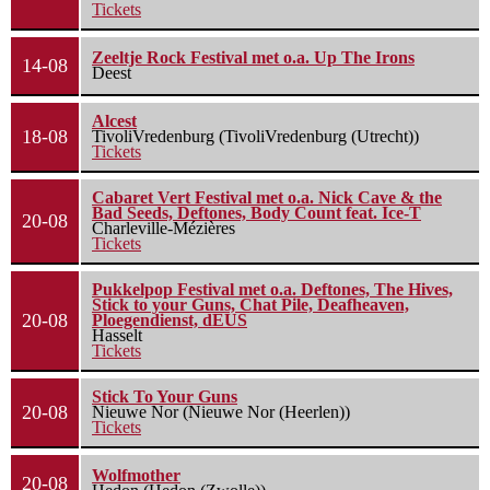
Tickets
Zeeltje Rock Festival met o.a. Up The Irons
14-08
Deest
Alcest
18-08
TivoliVredenburg (TivoliVredenburg (Utrecht))
Tickets
Cabaret Vert Festival met o.a. Nick Cave & the
Bad Seeds, Deftones, Body Count feat. Ice-T
20-08
Charleville-Mézières
Tickets
Pukkelpop Festival met o.a. Deftones, The Hives,
Stick to your Guns, Chat Pile, Deafheaven,
20-08
Ploegendienst, dEUS
Hasselt
Tickets
Stick To Your Guns
20-08
Nieuwe Nor (Nieuwe Nor (Heerlen))
Tickets
Wolfmother
20-08