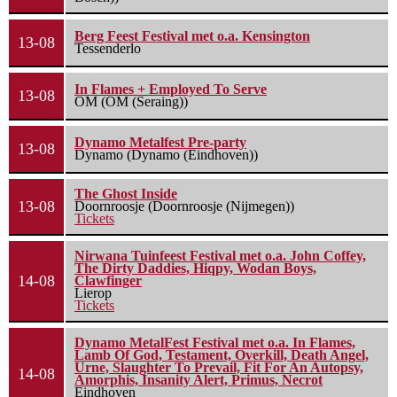
Berg Feest Festival met o.a. Kensington
13-08
Tessenderlo
In Flames + Employed To Serve
13-08
OM (OM (Seraing))
Dynamo Metalfest Pre-party
13-08
Dynamo (Dynamo (Eindhoven))
The Ghost Inside
13-08
Doornroosje (Doornroosje (Nijmegen))
Tickets
Nirwana Tuinfeest Festival met o.a. John Coffey,
The Dirty Daddies, Hiqpy, Wodan Boys,
14-08
Clawfinger
Lierop
Tickets
Dynamo MetalFest Festival met o.a. In Flames,
Lamb Of God, Testament, Overkill, Death Angel,
Urne, Slaughter To Prevail, Fit For An Autopsy,
14-08
Amorphis, Insanity Alert, Primus, Necrot
Eindhoven