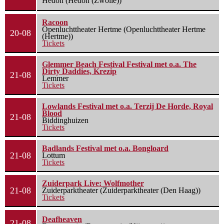
Hedon (Hedon (Zwolle))
Racoon
Openluchttheater Hertme (Openluchttheater Hertme
20-08
(Hertme))
Tickets
Glemmer Beach Festival Festival met o.a. The
Dirty Daddies, Krezip
21-08
Lemmer
Tickets
Lowlands Festival met o.a. Terzij De Horde, Royal
Blood
21-08
Biddinghuizen
Tickets
Badlands Festival met o.a. Bongloard
21-08
Lottum
Tickets
Zuiderpark Live: Wolfmother
21-08
Zuiderparktheater (Zuiderparktheater (Den Haag))
Tickets
Deafheaven
21-08