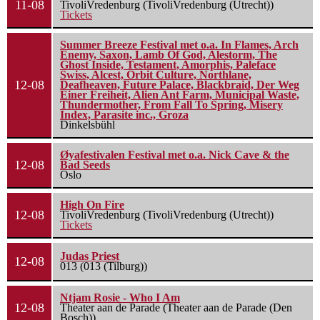
11-08
TivoliVredenburg (TivoliVredenburg (Utrecht))
Tickets
Summer Breeze Festival met o.a. In Flames, Arch
Enemy, Saxon, Lamb Of God, Alestorm, The
Ghost Inside, Testament, Amorphis, Paleface
Swiss, Alcest, Orbit Culture, Northlane,
12-08
Deafheaven, Future Palace, Blackbraid, Der Weg
Einer Freiheit, Alien Ant Farm, Municipal Waste,
Thundermother, From Fall To Spring, Misery
Index, Parasite inc., Groza
Dinkelsbühl
Øyafestivalen Festival met o.a. Nick Cave & the
12-08
Bad Seeds
Oslo
High On Fire
12-08
TivoliVredenburg (TivoliVredenburg (Utrecht))
Tickets
Judas Priest
12-08
013 (013 (Tilburg))
Ntjam Rosie - Who I Am
12-08
Theater aan de Parade (Theater aan de Parade (Den
Bosch))