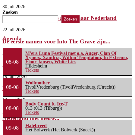
30 juli 2026
Zoeken
Killer komt met laatste album naar Nederland
Zoeken
22 juli 2026
Agenda
De eerste namen voor Into The Grave zijn...
2 juli 2026
M'era Luna Festival met o.a. Auger, Clan Of
Xymox, Xandria, Within Temptation, In Extremo,
08-08
Floor Jansen, White Lies
FleXanT – Bloody Photographer
Hildesheim
Tickets
19 juni 2026
Wolfmother
08-08
TivoliVredenburg (TivoliVredenburg (Utrecht))
MagnaCult stopt
Tickets
13 juni 2026
Body Count ft. Ice-T
08-08
013 (013 (Tilburg))
Spacerocklegende Hawkwind keert terug naar
Tickets
Nederland met nieuw...
Hatebreed
09-08
Het Bolwerk (Het Bolwerk (Sneek))
13 juni 2026