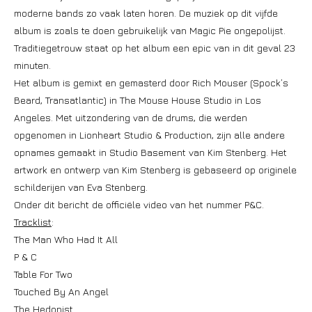
moderne bands zo vaak laten horen. De muziek op dit vijfde
album is zoals te doen gebruikelijk van Magic Pie ongepolijst.
Traditiegetrouw staat op het album een epic van in dit geval 23
minuten.
Het album is gemixt en gemasterd door Rich Mouser (Spock’s
Beard, Transatlantic) in The Mouse House Studio in Los
Angeles. Met uitzondering van de drums, die werden
opgenomen in Lionheart Studio & Production, zijn alle andere
opnames gemaakt in Studio Basement van Kim Stenberg. Het
artwork en ontwerp van Kim Stenberg is gebaseerd op originele
schilderijen van Eva Stenberg.
Onder dit bericht de officiële video van het nummer P&C.
Tracklist
:
The Man Who Had It All
P & C
Table For Two
Touched By An Angel
The Hedonist