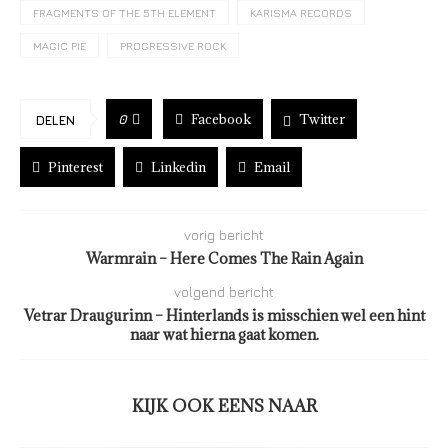
FRAGMENTS OF THE 5TH ELEMENT
KARISMA RECORDS
MAGIC PIE
PROGRESSIVE ROCK
Facebook
Twitter
0
DELEN
Pinterest
Linkedin
Email
vorig bericht
Warmrain – Here Comes The Rain Again
volgend bericht
Vetrar Draugurinn – Hinterlands is misschien wel een hint
naar wat hierna gaat komen.
KIJK OOK EENS NAAR