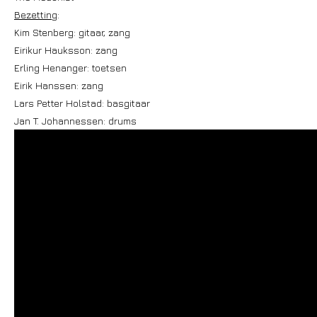
Bezetting
:
Kim Stenberg: gitaar, zang
Eirikur Hauksson: zang
Erling Henanger: toetsen
Eirik Hanssen: zang
Lars Petter Holstad: basgitaar
Jan T. Johannessen: drums