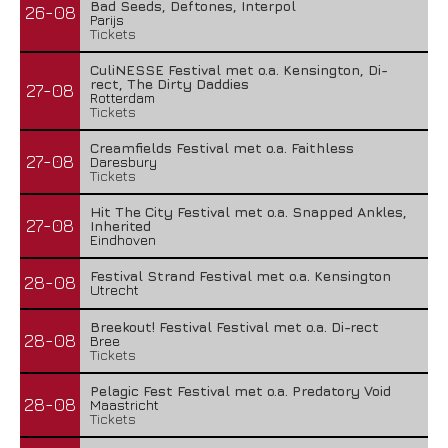
Bad Seeds, Deftones, Interpol
26-08
Parijs
Tickets
CuliNESSE Festival met o.a. Kensington, Di-
rect, The Dirty Daddies
27-08
Rotterdam
Tickets
Creamfields Festival met o.a. Faithless
27-08
Daresbury
Tickets
Hit The City Festival met o.a. Snapped Ankles,
27-08
Inherited
Eindhoven
Festival Strand Festival met o.a. Kensington
28-08
Utrecht
Breekout! Festival Festival met o.a. Di-rect
28-08
Bree
Tickets
Pelagic Fest Festival met o.a. Predatory Void
28-08
Maastricht
Tickets