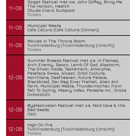
Sziget Festival met o.a. John Coffey, Bring Me
The Horizon, Health
11-08
Óbudai Eiland, Budapest
Tickets
Municipal Waste
11-08
Cafe Calluna (Cafe Calluna (Ommen))
Wolves In The Throne Room
11-08
TivoliVredenburg (TivoliVredenburg (Utrecht))
Tickets
Summer Breeze Festival met o.a. In Flames,
Arch Enemy, Saxon, Lamb Of God, Alestorm,
The Ghost Inside, Testament, Amorphis,
Paleface Swiss, Alcest, Orbit Culture,
12-08
Northlane, Deafheaven, Future Palace,
Blackbraid, Der Weg Einer Freiheit, Alien Ant
Farm, Municipal Waste, Thundermother, From
Fall To Spring, Misery Index, Parasite inc., Groza
Dinkelsbühl
Øyafestivalen Festival met o.a. Nick Cave & the
12-08
Bad Seeds
Oslo
High On Fire
12-08
TivoliVredenburg (TivoliVredenburg (Utrecht))
Tickets