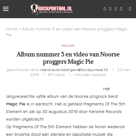
Home
»
Album nummer 5 en video van Noorse proggers Magic
Pie
NIEUWS
Album nummer 5 en video van Noorse
proggers Magic Pie
geschreven door
Hansravensbergen@rockportaal.nl
23 mei
2019
817
views
1 minuten leestijd
Het
langverwachte vijfde album van de Noorse progrock band
Magic Pie
is in aantocht. Het is getiteld Fragments Of The 5th
Element en zal op 30 augustus 2019 door Karisma Records
worden uitgebracht.
Op Fragments Of The 5th Element hebben de Noren wederom
een broertje dood aan steriele en gepolijste muziek die