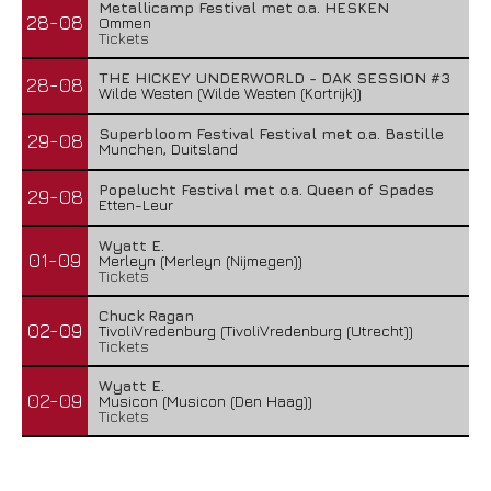
Metallicamp Festival met o.a. HESKEN
28-08
Ommen
Tickets
THE HICKEY UNDERWORLD - DAK SESSION #3
28-08
Wilde Westen (Wilde Westen (Kortrijk))
Superbloom Festival Festival met o.a. Bastille
29-08
Munchen, Duitsland
Popelucht Festival met o.a. Queen of Spades
29-08
Etten-Leur
Wyatt E.
01-09
Merleyn (Merleyn (Nijmegen))
Tickets
Chuck Ragan
02-09
TivoliVredenburg (TivoliVredenburg (Utrecht))
Tickets
Wyatt E.
02-09
Musicon (Musicon (Den Haag))
Tickets