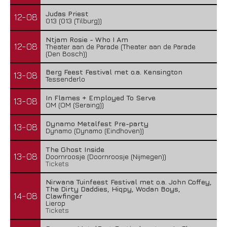
Judas Priest
12-08
013 (013 (Tilburg))
Ntjam Rosie - Who I Am
12-08
Theater aan de Parade (Theater aan de Parade
(Den Bosch))
Berg Feest Festival met o.a. Kensington
13-08
Tessenderlo
In Flames + Employed To Serve
13-08
OM (OM (Seraing))
Dynamo Metalfest Pre-party
13-08
Dynamo (Dynamo (Eindhoven))
The Ghost Inside
13-08
Doornroosje (Doornroosje (Nijmegen))
Tickets
Nirwana Tuinfeest Festival met o.a. John Coffey,
The Dirty Daddies, Hiqpy, Wodan Boys,
14-08
Clawfinger
Lierop
Tickets