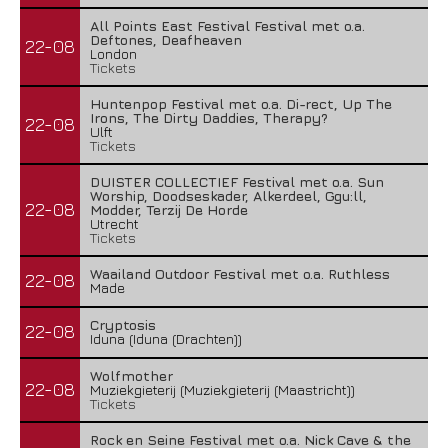
All Points East Festival Festival met o.a.
Deftones, Deafheaven
22-08
London
Tickets
Huntenpop Festival met o.a. Di-rect, Up The
Irons, The Dirty Daddies, Therapy?
22-08
Ulft
Tickets
DUISTER COLLECTIEF Festival met o.a. Sun
Worship, Doodseskader, Alkerdeel, Ggu:ll,
22-08
Modder, Terzij De Horde
Utrecht
Tickets
Waailand Outdoor Festival met o.a. Ruthless
22-08
Made
Cryptosis
22-08
Iduna (Iduna (Drachten))
Wolfmother
22-08
Muziekgieterij (Muziekgieterij (Maastricht))
Tickets
Rock en Seine Festival met o.a. Nick Cave & the