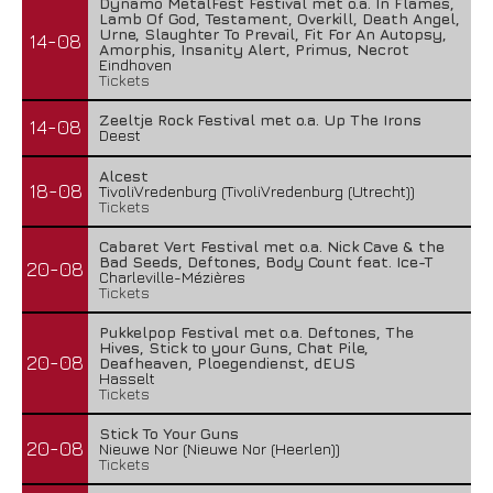
Dynamo MetalFest Festival met o.a. In Flames,
Lamb Of God, Testament, Overkill, Death Angel,
Urne, Slaughter To Prevail, Fit For An Autopsy,
14-08
Amorphis, Insanity Alert, Primus, Necrot
Eindhoven
Tickets
Zeeltje Rock Festival met o.a. Up The Irons
14-08
Deest
Alcest
18-08
TivoliVredenburg (TivoliVredenburg (Utrecht))
Tickets
Cabaret Vert Festival met o.a. Nick Cave & the
Bad Seeds, Deftones, Body Count feat. Ice-T
20-08
Charleville-Mézières
Tickets
Pukkelpop Festival met o.a. Deftones, The
Hives, Stick to your Guns, Chat Pile,
20-08
Deafheaven, Ploegendienst, dEUS
Hasselt
Tickets
Stick To Your Guns
20-08
Nieuwe Nor (Nieuwe Nor (Heerlen))
Tickets