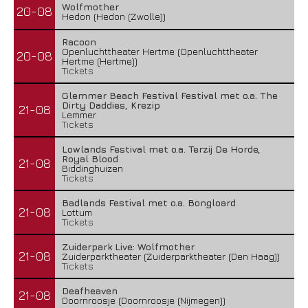
Wolfmother
20-08
Hedon (Hedon (Zwolle))
Racoon
Openluchttheater Hertme (Openluchttheater
20-08
Hertme (Hertme))
Tickets
Glemmer Beach Festival Festival met o.a. The
Dirty Daddies, Krezip
21-08
Lemmer
Tickets
Lowlands Festival met o.a. Terzij De Horde,
Royal Blood
21-08
Biddinghuizen
Tickets
Badlands Festival met o.a. Bongloard
21-08
Lottum
Tickets
Zuiderpark Live: Wolfmother
21-08
Zuiderparktheater (Zuiderparktheater (Den Haag))
Tickets
Deafheaven
21-08
Doornroosje (Doornroosje (Nijmegen))