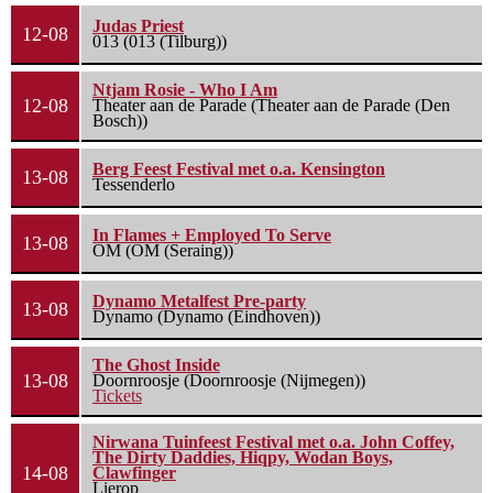
Judas Priest
12-08
013 (013 (Tilburg))
Ntjam Rosie - Who I Am
12-08
Theater aan de Parade (Theater aan de Parade (Den
Bosch))
Berg Feest Festival met o.a. Kensington
13-08
Tessenderlo
In Flames + Employed To Serve
13-08
OM (OM (Seraing))
Dynamo Metalfest Pre-party
13-08
Dynamo (Dynamo (Eindhoven))
The Ghost Inside
13-08
Doornroosje (Doornroosje (Nijmegen))
Tickets
Nirwana Tuinfeest Festival met o.a. John Coffey,
The Dirty Daddies, Hiqpy, Wodan Boys,
14-08
Clawfinger
Lierop