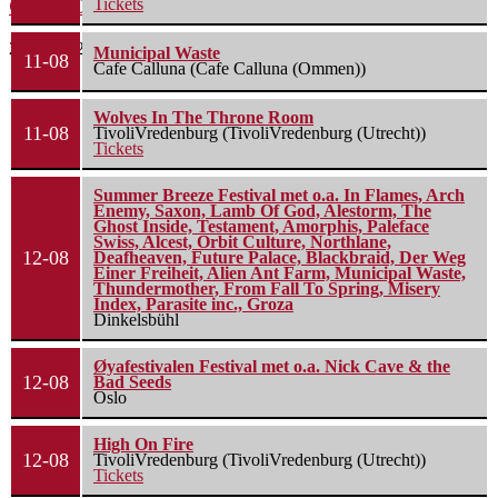
Green Carnation – A Dark Poem II: Sanguis
Tickets
20 juli 2026
Municipal Waste
11-08
Cafe Calluna (Cafe Calluna (Ommen))
Wolves In The Throne Room
11-08
TivoliVredenburg (TivoliVredenburg (Utrecht))
Tickets
Summer Breeze Festival met o.a. In Flames, Arch
Enemy, Saxon, Lamb Of God, Alestorm, The
Ghost Inside, Testament, Amorphis, Paleface
Swiss, Alcest, Orbit Culture, Northlane,
12-08
Deafheaven, Future Palace, Blackbraid, Der Weg
Einer Freiheit, Alien Ant Farm, Municipal Waste,
Thundermother, From Fall To Spring, Misery
Index, Parasite inc., Groza
Dinkelsbühl
Øyafestivalen Festival met o.a. Nick Cave & the
12-08
Bad Seeds
Oslo
High On Fire
12-08
TivoliVredenburg (TivoliVredenburg (Utrecht))
Tickets