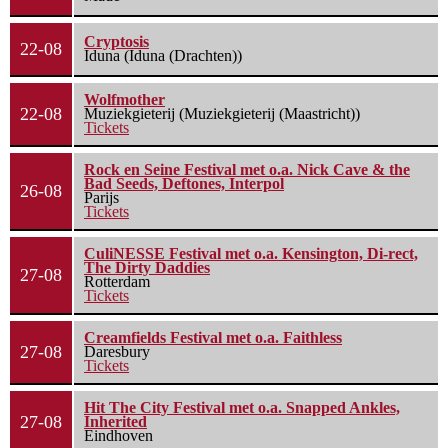
Cryptosis
22-08
Iduna (Iduna (Drachten))
Wolfmother
22-08
Muziekgieterij (Muziekgieterij (Maastricht))
Tickets
Rock en Seine Festival met o.a. Nick Cave & the
Bad Seeds, Deftones, Interpol
26-08
Parijs
Tickets
CuliNESSE Festival met o.a. Kensington, Di-rect,
The Dirty Daddies
27-08
Rotterdam
Tickets
Creamfields Festival met o.a. Faithless
27-08
Daresbury
Tickets
Hit The City Festival met o.a. Snapped Ankles,
27-08
Inherited
Eindhoven