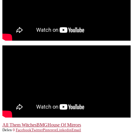
All Them Witches
BMG
House Of Mirrors
Delen
0
Facebook
Twitter
Pinterest
Linkedin
Email