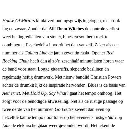
House Of Mirrors
klinkt verhoudingsgewijs ingetogen, maar ook
log en zwaar. Zonder dat
All Them Witches
de controle verliest
weet het ingrediënten van stoner, blues en southern rock te
combineren. Psychedelisch wordt het dan vanzelf. Zeker als een
nummer als
Culling Line
de jaren zeventig raakt. Opener
Red
Rocking Chair
heeft dan al zo’n zesenhalf minuut laten horen waar
de band voor staat. Logge gitaarriffs, slepende baslijnen en
regelmatig heftig drumwerk. Met nieuw bandlid Christian Powers
achter de drumkit lijkt de inspiratie hervonden. Blues is de basis van
Aethernet
. Met
Hold Up, Say What?
gaat het tempo omhoog. Het
zorgt voor de benodigde afwisseling. Net als de rustige passage op
twee derde van het nummer.
Go-Getter
zweeft dan even op
hetzelfde kalme tempo door tot er op het eveneens rustige
Starting
Line
de elektrische gitaar weer gevonden wordt. Het tekent de