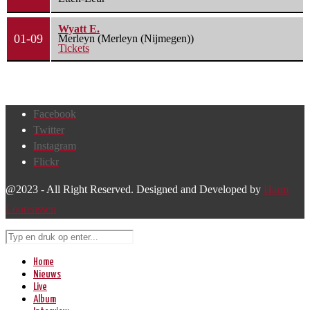
Wyatt E.
01-09
Merleyn (Merleyn (Nijmegen))
Tickets
Facebook
Twitter
Instagram
Flickr
@2023 - All Right Reserved. Designed and Developed by
Harm
Lourenssen
Home
Nieuws
Live
Album