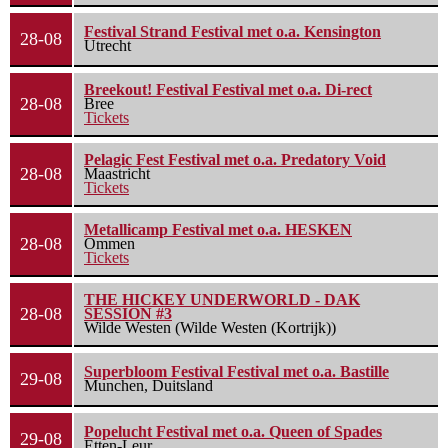
Festival Strand Festival met o.a. Kensington
28-08
Utrecht
Breekout! Festival Festival met o.a. Di-rect
28-08
Bree
Tickets
Pelagic Fest Festival met o.a. Predatory Void
28-08
Maastricht
Tickets
Metallicamp Festival met o.a. HESKEN
28-08
Ommen
Tickets
THE HICKEY UNDERWORLD - DAK
28-08
SESSION #3
Wilde Westen (Wilde Westen (Kortrijk))
Superbloom Festival Festival met o.a. Bastille
29-08
Munchen, Duitsland
Popelucht Festival met o.a. Queen of Spades
29-08
Etten-Leur