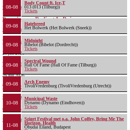
Body Count ft. Ice-T
08-08
013 (013 (Tilburg))
29 juli 2026
Tickets
Boneripper – Radiant In Ruin
Hatebreed
09-08
Het Bolwerk (Het Bolwerk (Sneek))
27 juli 2026
Midnight
Waterparks – Jinx
09-08
Bibelot (Bibelot (Dordrecht))
Tickets
26 juli 2026
Spectral Wound
Wailin’ Storms – The Arsonist
09-08
Hall Of Fame (Hall Of Fame (Tilburg))
Tickets
26 juli 2026
Arch Enemy
09-08
TivoliVredenburg (TivoliVredenburg (Utrecht))
The Fifth Alliance – Stenahoria
22 juli 2026
Municipal Waste
10-08
Dynamo (Dynamo (Eindhoven))
Tickets
Gallon – A Spell Called Reality
Sziget Festival met o.a. John Coffey, Bring Me The
22 juli 2026
Horizon, Health
11-08
Óbudai Eiland, Budapest