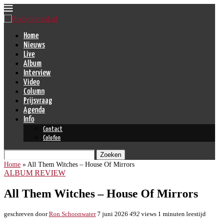
Home
Nieuws
Live
Album
Interview
Video
Column
Prijsvraag
Agenda
Info
Contact
Colofon
Zoeken
Home
»
All Them Witches – House Of Mirrors
ALBUM REVIEW
All Them Witches – House Of Mirrors
geschreven door
Ron Schoonwater
7 juni 2026
492
views
1 minuten leestijd