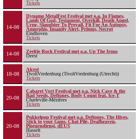
Tickets
Dynamo MetalFest Festival met o.a. In Flames,
Lamb Of God, Testament, Overkill, Death Angel,
Urne, Slaughter To Prevail, Fit For An Autopsy,
14-08
Amorphis, Insanity Alert, Primus, Necrot
Eindhoven
Tickets
Zeeltje Rock Festival met o.a. Up The Irons
14-08
Deest
Alcest
18-08
TivoliVredenburg (TivoliVredenburg (Utrecht))
Tickets
Cabaret Vert Festival met o.a. Nick Cave & the
Bad Seeds, Deftones, Body Count feat. Ice-T
20-08
Charleville-Mézières
Tickets
Pukkelpop Festival met o.a. Deftones, The Hives,
Stick to your Guns, Chat Pile, Deafheaven,
20-08
Ploegendienst, dEUS
Hasselt
Tickets