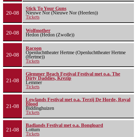
Stick To Your Guns
20-08
Nieuwe Nor (Nieuwe Nor (Heerlen))
Tickets
Wolfmother
20-08
Hedon (Hedon (Zwolle))
Racoon
Openluchttheater Hertme (Openluchttheater Hertme
20-08
(Hertme))
Tickets
Glemmer Beach Festival Festival met o.a. The
Dirty Daddies, Krezip
21-08
Lemmer
Tickets
Lowlands Festival met o.a. Terzij De Horde, Royal
Blood
21-08
Biddinghuizen
Tickets
Badlands Festival met o.a. Bongloard
21-08
Lottum
Tickets