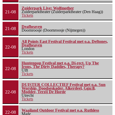
Zuiderpark Live: Wolfmother
21-08
Zuiderparktheater (Zuiderparktheater (Den Haag))
Tickets
Deafheaven
21-08
Doornroosje (Doornroosje (Nijmegen))
All Points East Festival Festival met o.a. Deftones,
Deafheaven
22-08
London
Tickets
Huntenpop Festival met o.a. Di-rect, Up The
Irons, The Dirty Daddies, Therapy?
22-08
Ulft
Tickets
DUISTER COLLECTIEF Festival met o.a. Sun
Worship, Doodseskader, Alkerdeel, Ggu:ll,
22-08
Modder, Terzij De Horde
Utrecht
Tickets
Waailand Outdoor Festival met o.a. Ruthless
22-08
Made