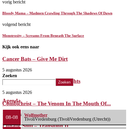
vorig bericht
Bloody Mama – Madmen Crawling Through The Shadows Of Dawn
volgend bericht
Monstrosity – Screams From Beneath The Surface
Kijk ook eens naar
Cancer Bats – Give Me Dirt
5 augustus 2026
Zoeken
The Iron Roses – Molotov Nights
Zoeken
5 augustus 2026
Agenda
Combichrist – The Venom In The Mouth Of...
1 augustus 2026
Wolfmother
08-08
TivoliVredenburg (TivoliVredenburg (Utrecht))
Lunatic Soul – Transition II