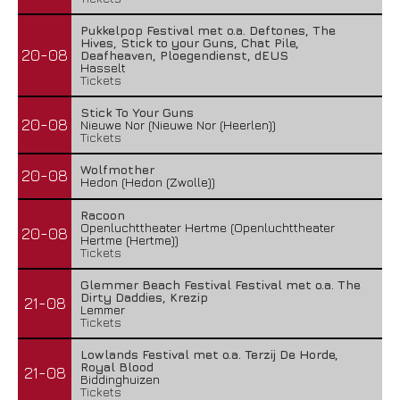
Pukkelpop Festival met o.a. Deftones, The
Hives, Stick to your Guns, Chat Pile,
20-08
Deafheaven, Ploegendienst, dEUS
Hasselt
Tickets
Stick To Your Guns
20-08
Nieuwe Nor (Nieuwe Nor (Heerlen))
Tickets
Wolfmother
20-08
Hedon (Hedon (Zwolle))
Racoon
Openluchttheater Hertme (Openluchttheater
20-08
Hertme (Hertme))
Tickets
Glemmer Beach Festival Festival met o.a. The
Dirty Daddies, Krezip
21-08
Lemmer
Tickets
Lowlands Festival met o.a. Terzij De Horde,
Royal Blood
21-08
Biddinghuizen
Tickets