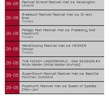
Festival Strand Festival met o.a. Kensington
28-08
Utrecht
Breekout! Festival Festival met o.a. Di-rect
28-08
Bree
Tickets
Pelagic Fest Festival met o.a. Predatory Void
28-08
Maastricht
Tickets
Metallicamp Festival met o.a. HESKEN
28-08
Ommen
Tickets
THE HICKEY UNDERWORLD - DAK SESSION #3
28-08
Wilde Westen (Wilde Westen (Kortrijk))
Superbloom Festival Festival met o.a. Bastille
29-08
Munchen, Duitsland
Popelucht Festival met o.a. Queen of Spades
29-08
Etten-Leur