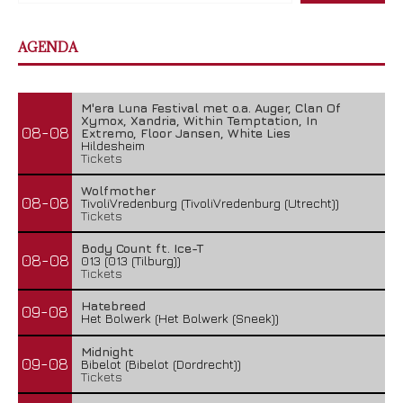
AGENDA
M'era Luna Festival met o.a. Auger, Clan Of
Xymox, Xandria, Within Temptation, In
08-08
Extremo, Floor Jansen, White Lies
Hildesheim
Tickets
Wolfmother
08-08
TivoliVredenburg (TivoliVredenburg (Utrecht))
Tickets
Body Count ft. Ice-T
08-08
013 (013 (Tilburg))
Tickets
Hatebreed
09-08
Het Bolwerk (Het Bolwerk (Sneek))
Midnight
09-08
Bibelot (Bibelot (Dordrecht))
Tickets