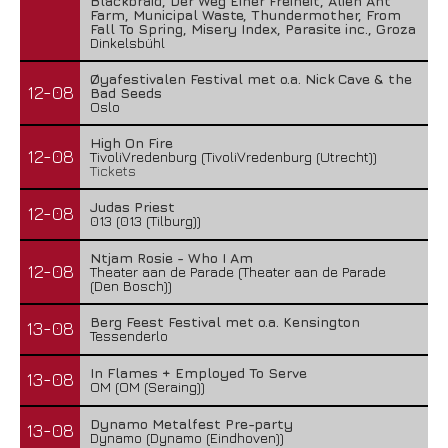
Blackbraid, Der Weg Einer Freiheit, Alien Ant
Farm, Municipal Waste, Thundermother, From
Fall To Spring, Misery Index, Parasite inc., Groza
Dinkelsbühl
Øyafestivalen Festival met o.a. Nick Cave & the
12-08
Bad Seeds
Oslo
High On Fire
12-08
TivoliVredenburg (TivoliVredenburg (Utrecht))
Tickets
Judas Priest
12-08
013 (013 (Tilburg))
Ntjam Rosie - Who I Am
12-08
Theater aan de Parade (Theater aan de Parade
(Den Bosch))
Berg Feest Festival met o.a. Kensington
13-08
Tessenderlo
In Flames + Employed To Serve
13-08
OM (OM (Seraing))
Dynamo Metalfest Pre-party
13-08
Dynamo (Dynamo (Eindhoven))