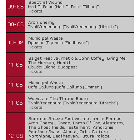
Spectral Wound
09-08
Hall Of Fame (Hall Of Fame (Tilburg))
Tickets
Arch Enemy
09-08
TivoliVredenburg (TivoliVredenburg (Utrecht))
Municipal Waste
10-08
Dynamo (Dynamo (Eindhoven))
Tickets
Sziget Festival met o.a. John Coffey, Bring Me
The Horizon, Health
11-08
Óbudai Eiland, Budapest
Tickets
Municipal Waste
11-08
Cafe Calluna (Cafe Calluna (Ommen))
Wolves In The Throne Room
11-08
TivoliVredenburg (TivoliVredenburg (Utrecht))
Tickets
Summer Breeze Festival met o.a. In Flames,
Arch Enemy, Saxon, Lamb Of God, Alestorm,
The Ghost Inside, Testament, Amorphis,
Paleface Swiss, Alcest, Orbit Culture,
12-08
Northlane, Deafheaven, Future Palace,