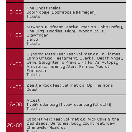
The Ghost Inside
13-08
Doornroosje (Doornroosje (Nijmegen))
Tickets
Nirwana Tuinfeest Festival met o.a. John Coffey,
The Dirty Daddies, Hiqpy, Wodan Boys,
14-08
Clawfinger
Lierop
Tickets
Dynamo MetalFest Festival met o.a. In Flames,
Lamb Of God, Testament, Overkill, Death Angel,
Urne, Slaughter To Prevail, Fit For An Autopsy,
14-08
Amorphis, Insanity Alert, Primus, Necrot
Eindhoven
Tickets
Zeeltje Rock Festival met o.a. Up The Irons
14-08
Deest
Alcest
18-08
TivoliVredenburg (TivoliVredenburg (Utrecht))
Tickets
Cabaret Vert Festival met o.a. Nick Cave & the
Bad Seeds, Deftones, Body Count feat. Ice-T
20-08
Charleville-Mézières
Tickets