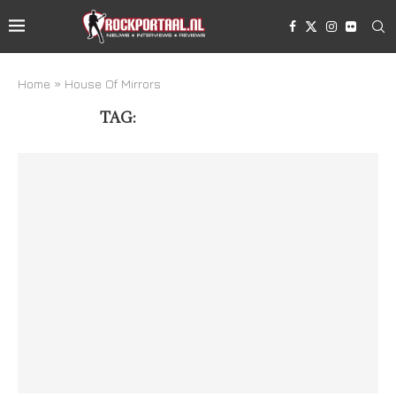
Home
»
House Of Mirrors
TAG:
HOUSE OF MIRRORS