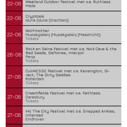
Waailand Outdoor Festival met o.a. Ruthless
22-08
Made
Cryptosis
22-08
Iduna (Iduna (Drachten))
Wolfmother
22-08
Muziekgieterij (Muziekgieterij (Maastricht))
Tickets
Rock en Seine Festival met o.a. Nick Cave & the
Bad Seeds, Deftones, Interpol
26-08
Parijs
Tickets
CuliNESSE Festival met o.a. Kensington, Di-
rect, The Dirty Daddies
27-08
Rotterdam
Tickets
Creamfields Festival met o.a. Faithless
27-08
Daresbury
Tickets
Hit The City Festival met o.a. Snapped Ankles,
27-08
Inherited
Eindhoven