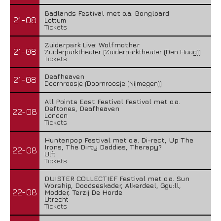
Badlands Festival met o.a. Bongloard
21-08
Lottum
Tickets
Zuiderpark Live: Wolfmother
21-08
Zuiderparktheater (Zuiderparktheater (Den Haag))
Tickets
Deafheaven
21-08
Doornroosje (Doornroosje (Nijmegen))
All Points East Festival Festival met o.a.
Deftones, Deafheaven
22-08
London
Tickets
Huntenpop Festival met o.a. Di-rect, Up The
Irons, The Dirty Daddies, Therapy?
22-08
Ulft
Tickets
DUISTER COLLECTIEF Festival met o.a. Sun
Worship, Doodseskader, Alkerdeel, Ggu:ll,
22-08
Modder, Terzij De Horde
Utrecht
Tickets