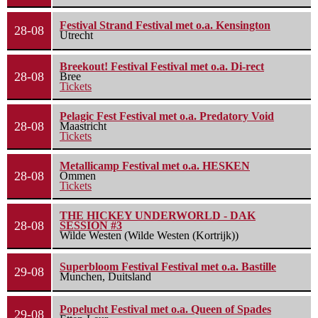
Festival Strand Festival met o.a. Kensington
28-08
Utrecht
Breekout! Festival Festival met o.a. Di-rect
28-08
Bree
Tickets
Pelagic Fest Festival met o.a. Predatory Void
28-08
Maastricht
Tickets
Metallicamp Festival met o.a. HESKEN
28-08
Ommen
Tickets
THE HICKEY UNDERWORLD - DAK
28-08
SESSION #3
Wilde Westen (Wilde Westen (Kortrijk))
Superbloom Festival Festival met o.a. Bastille
29-08
Munchen, Duitsland
Popelucht Festival met o.a. Queen of Spades
29-08