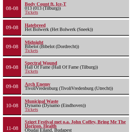
Body Count ft. Ice-T
08-08
013 (013 (Tilburg))
Tickets
Hatebreed
09-08
Het Bolwerk (Het Bolwerk (Sneek))
Midnight
09-08
Bibelot (Bibelot (Dordrecht))
Tickets
Spectral Wound
09-08
Hall Of Fame (Hall Of Fame (Tilburg))
Tickets
Arch Enemy
09-08
TivoliVredenburg (TivoliVredenburg (Utrecht))
Municipal Waste
10-08
Dynamo (Dynamo (Eindhoven))
Tickets
Sziget Festival met o.a. John Coffey, Bring Me The
Horizon, Health
11-08
Óbudai Eiland, Budapest