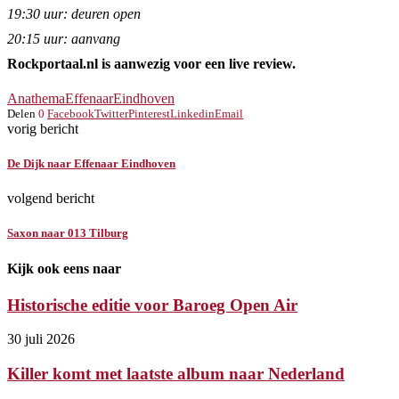
19:30 uur: deuren open
20:15 uur: aanvang
Rockportaal.nl is aanwezig voor een live review.
Anathema
Effenaar
Eindhoven
Delen
0
Facebook
Twitter
Pinterest
Linkedin
Email
vorig bericht
De Dijk naar Effenaar Eindhoven
volgend bericht
Saxon naar 013 Tilburg
Kijk ook eens naar
Historische editie voor Baroeg Open Air
30 juli 2026
Killer komt met laatste album naar Nederland