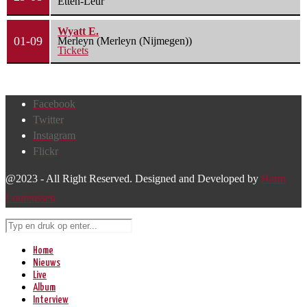
Etten-Leur
Wyatt E.
01-09
Merleyn (Merleyn (Nijmegen))
Tickets
Facebook
Twitter
Instagram
Flickr
@2023 - All Right Reserved. Designed and Developed by
Harm
Lourenssen
Home
Nieuws
Live
Album
Interview