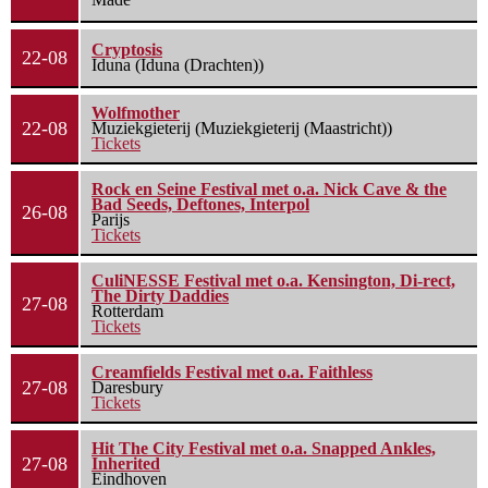
Cryptosis
22-08
Iduna (Iduna (Drachten))
Wolfmother
22-08
Muziekgieterij (Muziekgieterij (Maastricht))
Tickets
Rock en Seine Festival met o.a. Nick Cave & the
Bad Seeds, Deftones, Interpol
26-08
Parijs
Tickets
CuliNESSE Festival met o.a. Kensington, Di-rect,
The Dirty Daddies
27-08
Rotterdam
Tickets
Creamfields Festival met o.a. Faithless
27-08
Daresbury
Tickets
Hit The City Festival met o.a. Snapped Ankles,
27-08
Inherited
Eindhoven