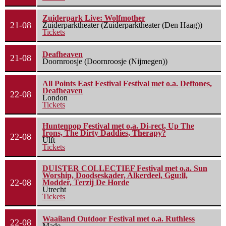
Zuiderpark Live: Wolfmother
21-08
Zuiderparktheater (Zuiderparktheater (Den Haag))
Tickets
Deafheaven
21-08
Doornroosje (Doornroosje (Nijmegen))
All Points East Festival Festival met o.a. Deftones,
Deafheaven
22-08
London
Tickets
Huntenpop Festival met o.a. Di-rect, Up The
Irons, The Dirty Daddies, Therapy?
22-08
Ulft
Tickets
DUISTER COLLECTIEF Festival met o.a. Sun
Worship, Doodseskader, Alkerdeel, Ggu:ll,
22-08
Modder, Terzij De Horde
Utrecht
Tickets
Waailand Outdoor Festival met o.a. Ruthless
22-08
Made