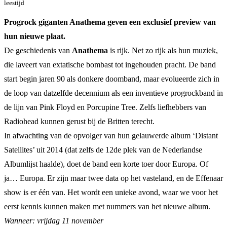
leestijd
Progrock giganten Anathema geven een exclusief preview van
hun nieuwe plaat.
De geschiedenis van
Anathema
is rijk. Net zo rijk als hun muziek,
die laveert van extatische bombast tot ingehouden pracht. De band
start begin jaren 90 als donkere doomband, maar evolueerde zich in
de loop van datzelfde decennium als een inventieve progrockband in
de lijn van Pink Floyd en Porcupine Tree. Zelfs liefhebbers van
Radiohead kunnen gerust bij de Britten terecht.
In afwachting van de opvolger van hun gelauwerde album ‘Distant
Satellites’ uit 2014 (dat zelfs de 12de plek van de Nederlandse
Albumlijst haalde), doet de band een korte toer door Europa. Of
ja… Europa. Er zijn maar twee data op het vasteland, en de Effenaar
show is er één van. Het wordt een unieke avond, waar we voor het
eerst kennis kunnen maken met nummers van het nieuwe album.
Wanneer: vrijdag 11 november