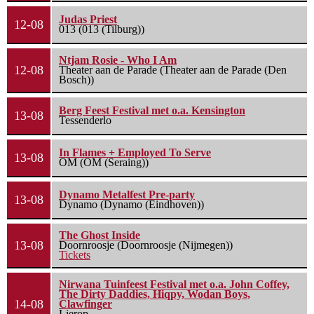
Judas Priest
12-08
013 (013 (Tilburg))
Ntjam Rosie - Who I Am
12-08
Theater aan de Parade (Theater aan de Parade (Den
Bosch))
Berg Feest Festival met o.a. Kensington
13-08
Tessenderlo
In Flames + Employed To Serve
13-08
OM (OM (Seraing))
Dynamo Metalfest Pre-party
13-08
Dynamo (Dynamo (Eindhoven))
The Ghost Inside
13-08
Doornroosje (Doornroosje (Nijmegen))
Tickets
Nirwana Tuinfeest Festival met o.a. John Coffey,
The Dirty Daddies, Hiqpy, Wodan Boys,
14-08
Clawfinger
Lierop