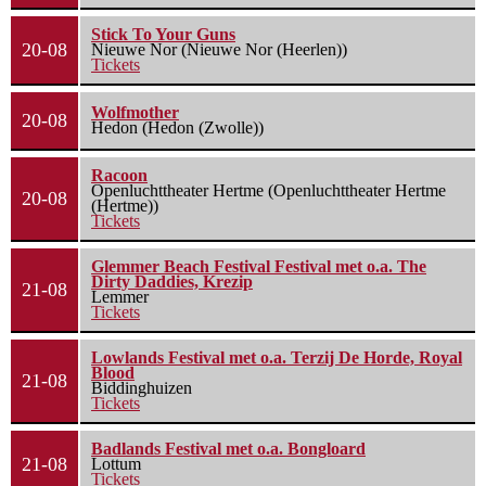
Stick To Your Guns
20-08
Nieuwe Nor (Nieuwe Nor (Heerlen))
Tickets
Wolfmother
20-08
Hedon (Hedon (Zwolle))
Racoon
Openluchttheater Hertme (Openluchttheater Hertme
20-08
(Hertme))
Tickets
Glemmer Beach Festival Festival met o.a. The
Dirty Daddies, Krezip
21-08
Lemmer
Tickets
Lowlands Festival met o.a. Terzij De Horde, Royal
Blood
21-08
Biddinghuizen
Tickets
Badlands Festival met o.a. Bongloard
21-08
Lottum
Tickets