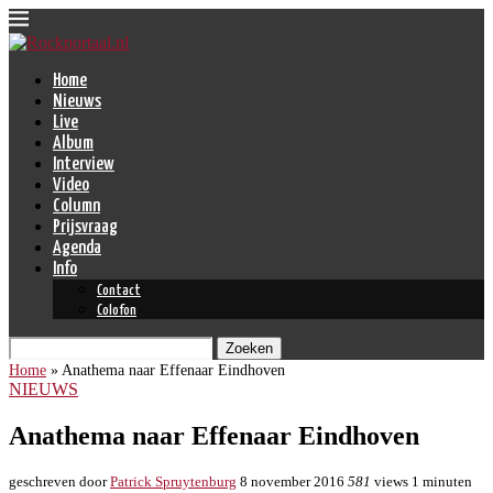
Home
Nieuws
Live
Album
Interview
Video
Column
Prijsvraag
Agenda
Info
Contact
Colofon
Zoeken
Home
»
Anathema naar Effenaar Eindhoven
NIEUWS
Anathema naar Effenaar Eindhoven
geschreven door
Patrick Spruytenburg
8 november 2016
581
views
1 minuten