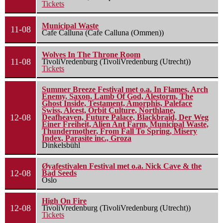
Tickets
Municipal Waste
11-08
Cafe Calluna (Cafe Calluna (Ommen))
Wolves In The Throne Room
11-08
TivoliVredenburg (TivoliVredenburg (Utrecht))
Tickets
Summer Breeze Festival met o.a. In Flames, Arch
Enemy, Saxon, Lamb Of God, Alestorm, The
Ghost Inside, Testament, Amorphis, Paleface
Swiss, Alcest, Orbit Culture, Northlane,
12-08
Deafheaven, Future Palace, Blackbraid, Der Weg
Einer Freiheit, Alien Ant Farm, Municipal Waste,
Thundermother, From Fall To Spring, Misery
Index, Parasite inc., Groza
Dinkelsbühl
Øyafestivalen Festival met o.a. Nick Cave & the
12-08
Bad Seeds
Oslo
High On Fire
12-08
TivoliVredenburg (TivoliVredenburg (Utrecht))
Tickets