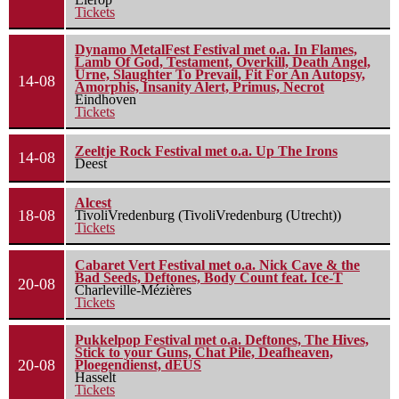
Tickets
Dynamo MetalFest Festival met o.a. In Flames,
Lamb Of God, Testament, Overkill, Death Angel,
Urne, Slaughter To Prevail, Fit For An Autopsy,
14-08
Amorphis, Insanity Alert, Primus, Necrot
Eindhoven
Tickets
Zeeltje Rock Festival met o.a. Up The Irons
14-08
Deest
Alcest
18-08
TivoliVredenburg (TivoliVredenburg (Utrecht))
Tickets
Cabaret Vert Festival met o.a. Nick Cave & the
Bad Seeds, Deftones, Body Count feat. Ice-T
20-08
Charleville-Mézières
Tickets
Pukkelpop Festival met o.a. Deftones, The Hives,
Stick to your Guns, Chat Pile, Deafheaven,
20-08
Ploegendienst, dEUS
Hasselt
Tickets