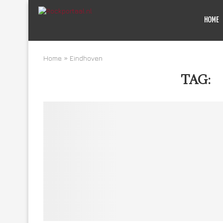
HOME
Home
»
Eindhoven
TAG:
E