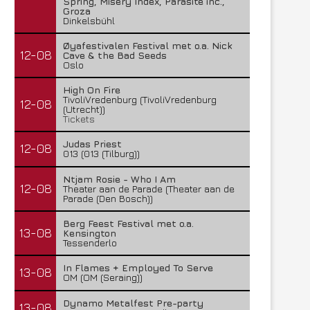
Spring, Misery Index, Parasite inc.,
Groza
Dinkelsbühl
Øyafestivalen Festival met o.a. Nick
12-08
Cave & the Bad Seeds
Oslo
High On Fire
TivoliVredenburg (TivoliVredenburg
12-08
(Utrecht))
Tickets
Judas Priest
12-08
013 (013 (Tilburg))
Ntjam Rosie - Who I Am
12-08
Theater aan de Parade (Theater aan de
Parade (Den Bosch))
Berg Feest Festival met o.a.
13-08
Kensington
Tessenderlo
In Flames + Employed To Serve
13-08
OM (OM (Seraing))
Dynamo Metalfest Pre-party
13-08