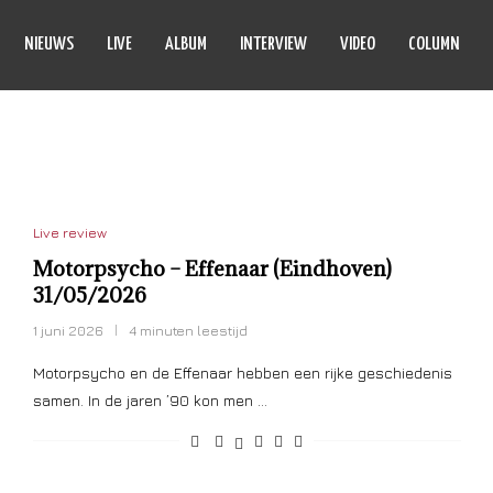
NIEUWS
LIVE
ALBUM
INTERVIEW
VIDEO
COLUMN
INDHOVEN
Live review
Motorpsycho – Effenaar (Eindhoven)
31/05/2026
1 juni 2026
4 minuten leestijd
Motorpsycho en de Effenaar hebben een rijke geschiedenis
samen. In de jaren ’90 kon men …