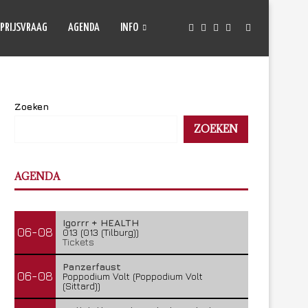
PRIJSVRAAG
AGENDA
INFO
Zoeken
ZOEKEN
AGENDA
Igorrr + HEALTH
06-08
013 (013 (Tilburg))
Tickets
Panzerfaust
06-08
Poppodium Volt (Poppodium Volt
(Sittard))