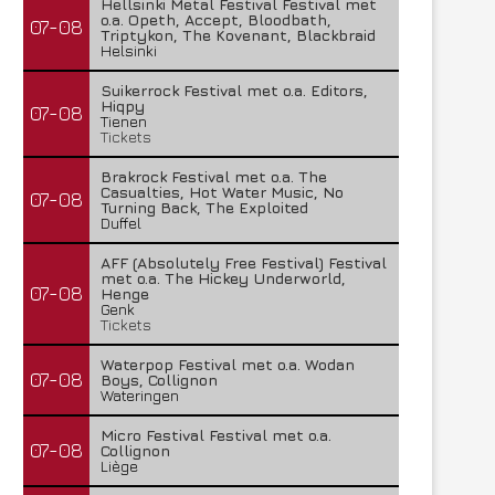
Hellsinki Metal Festival Festival met
o.a. Opeth, Accept, Bloodbath,
07-08
Triptykon, The Kovenant, Blackbraid
Helsinki
Suikerrock Festival met o.a. Editors,
Hiqpy
07-08
Tienen
Tickets
Brakrock Festival met o.a. The
Casualties, Hot Water Music, No
07-08
Turning Back, The Exploited
Duffel
AFF (Absolutely Free Festival) Festival
met o.a. The Hickey Underworld,
07-08
Henge
Genk
Tickets
Waterpop Festival met o.a. Wodan
07-08
Boys, Collignon
Wateringen
Micro Festival Festival met o.a.
07-08
Collignon
Liège