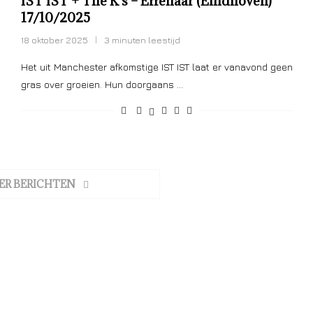
IST IST + The K’s – Effenaar (Eindhoven)
17/10/2025
18 oktober 2025
3 minuten leestijd
Het uit Manchester afkomstige IST IST laat er vanavond geen
gras over groeien. Hun doorgaans …
ER BERICHTEN