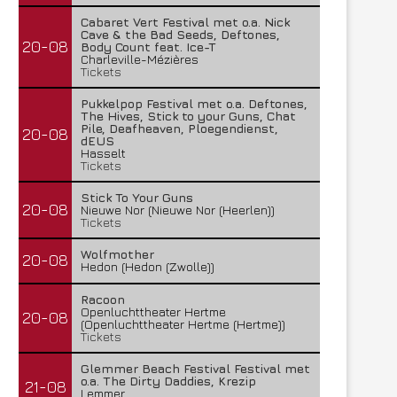
Cabaret Vert Festival met o.a. Nick
Cave & the Bad Seeds, Deftones,
20-08
Body Count feat. Ice-T
Charleville-Mézières
Tickets
Pukkelpop Festival met o.a. Deftones,
The Hives, Stick to your Guns, Chat
Pile, Deafheaven, Ploegendienst,
20-08
dEUS
Hasselt
Tickets
Stick To Your Guns
20-08
Nieuwe Nor (Nieuwe Nor (Heerlen))
Tickets
Wolfmother
20-08
Hedon (Hedon (Zwolle))
Racoon
Openluchttheater Hertme
20-08
(Openluchttheater Hertme (Hertme))
Tickets
Glemmer Beach Festival Festival met
o.a. The Dirty Daddies, Krezip
21-08
Lemmer