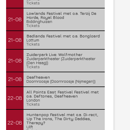
Tickets
Lowlands Festival met o.a. Terzij De
Horde, Royal Blood
21-08
Biddinghuizen
Tickets
Badlands Festival met o.a. Bongloard
21-08
Lottum
Tickets
Zuiderpark Live: Wolfmother
Zuiderparktheater (Zuiderparktheater
21-08
(Den Haag))
Tickets
Deafheaven
21-08
Doornroosje (Doornroosje (Nijmegen))
All Points East Festival Festival met
o.a. Deftones, Deafheaven
22-08
London
Tickets
Huntenpop Festival met o.a. Di-rect,
Up The Irons, The Dirty Daddies,
22-08
Therapy?
Ulft