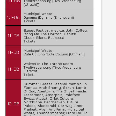
09-08
TivoliVredenburg (TivoliVredenburg
(Utrecht))
Municipal Waste
10-08
Dynamo (Dynamo (Eindhoven))
Tickets
Sziget Festival met o.a. John Coffey,
Bring Me The Horizon, Health
11-08
Óbudai Eiland, Budapest
Tickets
Municipal Waste
11-08
Cafe Calluna (Cafe Calluna (Ommen))
Wolves In The Throne Room
TivoliVredenburg (TivoliVredenburg
11-08
(Utrecht))
Tickets
Summer Breeze Festival met o.a. In
Flames, Arch Enemy, Saxon, Lamb
Of God, Alestorm, The Ghost Inside,
Testament, Amorphis, Paleface
Swiss, Alcest, Orbit Culture,
Northlane, Deafheaven, Future
12-08
Palace, Blackbraid, Der Weg Einer
Freiheit, Alien Ant Farm, Municipal
Waste, Thundermother, From Fall To