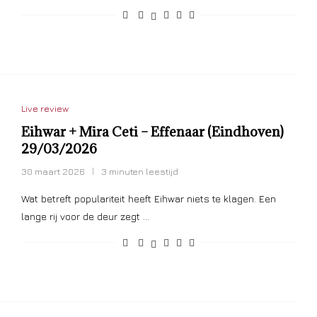
Live review
Eihwar + Mira Ceti – Effenaar (Eindhoven)
29/03/2026
30 maart 2026
3 minuten leestijd
Wat betreft populariteit heeft Eihwar niets te klagen. Een
lange rij voor de deur zegt …