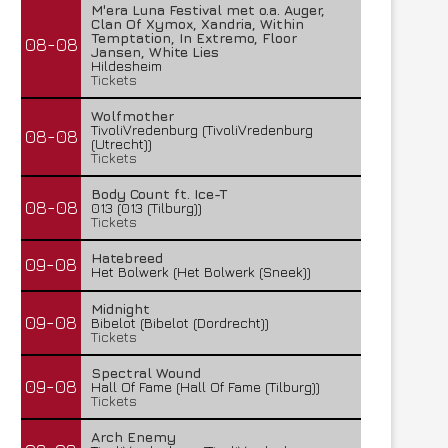
M'era Luna Festival met o.a. Auger,
Clan Of Xymox, Xandria, Within
Temptation, In Extremo, Floor
08-08
Jansen, White Lies
Hildesheim
Tickets
Wolfmother
TivoliVredenburg (TivoliVredenburg
08-08
(Utrecht))
Tickets
Body Count ft. Ice-T
08-08
013 (013 (Tilburg))
Tickets
Hatebreed
09-08
Het Bolwerk (Het Bolwerk (Sneek))
Midnight
09-08
Bibelot (Bibelot (Dordrecht))
Tickets
Spectral Wound
09-08
Hall Of Fame (Hall Of Fame (Tilburg))
Tickets
Arch Enemy