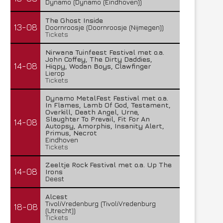
Dynamo (Dynamo (Eindhoven))
The Ghost Inside
13-08
Doornroosje (Doornroosje (Nijmegen))
Tickets
Nirwana Tuinfeest Festival met o.a.
John Coffey, The Dirty Daddies,
14-08
Hiqpy, Wodan Boys, Clawfinger
Lierop
Tickets
Dynamo MetalFest Festival met o.a.
In Flames, Lamb Of God, Testament,
Overkill, Death Angel, Urne,
Slaughter To Prevail, Fit For An
14-08
Autopsy, Amorphis, Insanity Alert,
Primus, Necrot
Eindhoven
Tickets
Zeeltje Rock Festival met o.a. Up The
14-08
Irons
Deest
Alcest
TivoliVredenburg (TivoliVredenburg
18-08
(Utrecht))
Tickets