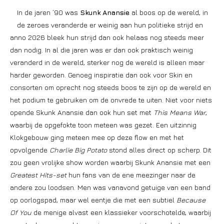
In de jaren ’90 was
Skunk Anansie
al boos op de wereld, in
de zeroes veranderde er weinig aan hun politieke strijd en
anno 2026 bleek hun strijd dan ook helaas nog steeds meer
dan nodig. In al die jaren was er dan ook praktisch weinig
veranderd in de wereld, sterker nog de wereld is alleen maar
harder geworden. Genoeg inspiratie dan ook voor Skin en
consorten om oprecht nog steeds boos te zijn op de wereld en
het podium te gebruiken om de onvrede te uiten. Niet voor niets
opende Skunk Anansie dan ook hun set met
This Means War
,
waarbij de opgefokte toon meteen was gezet. Een uitzinnig
Klokgebouw ging meteen mee op deze flow en met het
opvolgende
Charlie Big Potato
stond alles direct op scherp. Dit
zou geen vrolijke show worden waarbij Skunk Anansie met een
Greatest Hits-set
hun fans van de ene meezinger naar de
andere zou loodsen. Men was vanavond getuige van een band
op oorlogspad, maar wel eentje die met een subtiel
Because
Of You
de menige alvast een klassieker voorschotelde, waarbij