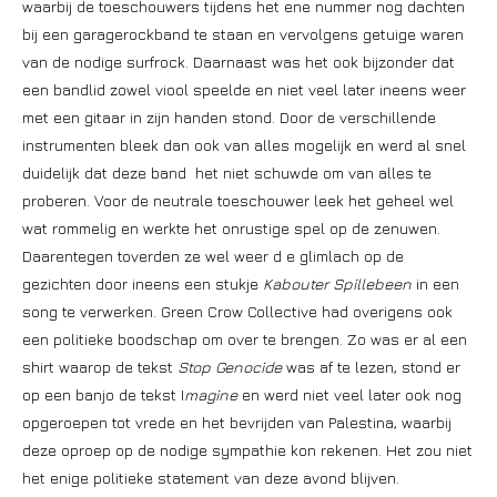
waarbij de toeschouwers tijdens het ene nummer nog dachten
bij een garagerockband te staan en vervolgens getuige waren
van de nodige surfrock. Daarnaast was het ook bijzonder dat
een bandlid zowel viool speelde en niet veel later ineens weer
met een gitaar in zijn handen stond. Door de verschillende
instrumenten bleek dan ook van alles mogelijk en werd al snel
duidelijk dat deze band het niet schuwde om van alles te
proberen. Voor de neutrale toeschouwer leek het geheel wel
wat rommelig en werkte het onrustige spel op de zenuwen.
Daarentegen toverden ze wel weer d e glimlach op de
gezichten door ineens een stukje
Kabouter Spillebeen
in een
song te verwerken. Green Crow Collective had overigens ook
een politieke boodschap om over te brengen. Zo was er al een
shirt waarop de tekst
Stop Genocide
was af te lezen, stond er
op een banjo de tekst I
magine
en werd niet veel later ook nog
opgeroepen tot vrede en het bevrijden van Palestina, waarbij
deze oproep op de nodige sympathie kon rekenen. Het zou niet
het enige politieke statement van deze avond blijven.