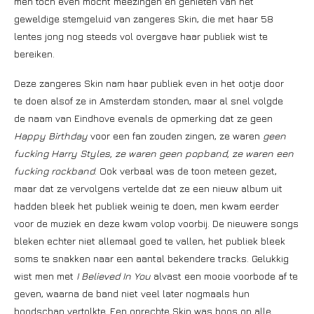
men toch even mocht meezingen en genieten van het
geweldige stemgeluid van zangeres Skin, die met haar 58
lentes jong nog steeds vol overgave haar publiek wist te
bereiken.
Deze zangeres Skin nam haar publiek even in het ootje door
te doen alsof ze in Amsterdam stonden, maar al snel volgde
de naam van Eindhove evenals de opmerking dat ze geen
Happy Birthday
voor een fan zouden zingen, ze waren
geen
fucking Harry Styles, ze waren geen popband, ze waren een
fucking rockband
. Ook verbaal was de toon meteen gezet,
maar dat ze vervolgens vertelde dat ze een nieuw album uit
hadden bleek het publiek weinig te doen, men kwam eerder
voor de muziek en deze kwam volop voorbij. De nieuwere songs
bleken echter niet allemaal goed te vallen, het publiek bleek
soms te snakken naar een aantal bekendere tracks. Gelukkig
wist men met
I Believed In You
alvast een mooie voorbode af te
geven, waarna de band niet veel later nogmaals hun
boodschap vertolkte. Een oprechte Skin was boos op alle