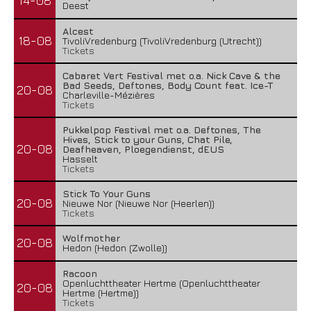
14-08
Deest
Alcest
18-08
TivoliVredenburg (TivoliVredenburg (Utrecht))
Tickets
Cabaret Vert Festival met o.a. Nick Cave & the
Bad Seeds, Deftones, Body Count feat. Ice-T
20-08
Charleville-Mézières
Tickets
Pukkelpop Festival met o.a. Deftones, The
Hives, Stick to your Guns, Chat Pile,
20-08
Deafheaven, Ploegendienst, dEUS
Hasselt
Tickets
Stick To Your Guns
20-08
Nieuwe Nor (Nieuwe Nor (Heerlen))
Tickets
Wolfmother
20-08
Hedon (Hedon (Zwolle))
Racoon
Openluchttheater Hertme (Openluchttheater
20-08
Hertme (Hertme))
Tickets