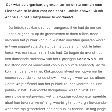
Ook wist de organisatie grote internationale namen naar
Eindhoven te lokken voor een aantal unieke shows, Skunk
Anansie in het Klokgebouw bijvoorbeeld!
De Britste rockband rondom zangeres Skin had de eer om
het Klokgebouw op de grondvesten te doen trillen, maar
alvorens het publiek van hun kunsten mochten genieten waren
er twee supportacts die stonden te popelen om ook te laten
horen wat men allemaal in huis had. Zo begon de avond met
een dampende rockshow van het Nijmeegse
Sonic Whip
. Het
trio stond aan de vooravond van hun albumreleaseparty en zo
kon men de show in het Klokgebouw alvast een opwarmertje
noemen voor de komende show in Merleyn, waar ze het album
Sonic Whip
officieel aan het publiek zouden voorstellen. Het
publiek in het uitverkochte Klokgebouw kreeg alvast een
geweldige sneakpreview. Het driekoppige rockmonster speelde
alsof hun leven er vanaf hing, waarbij gitarist Meryn Bevelander
wederom zijn gitaartalent aan het publiek toonde. De nog jonge