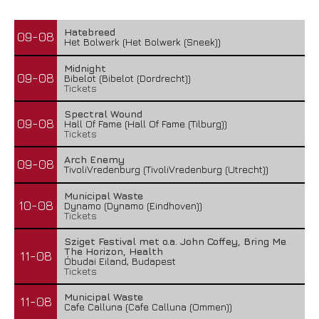
Hatebreed
09-08
Het Bolwerk (Het Bolwerk (Sneek))
Midnight
09-08
Bibelot (Bibelot (Dordrecht))
Tickets
Spectral Wound
09-08
Hall Of Fame (Hall Of Fame (Tilburg))
Tickets
Arch Enemy
09-08
TivoliVredenburg (TivoliVredenburg (Utrecht))
Municipal Waste
10-08
Dynamo (Dynamo (Eindhoven))
Tickets
Sziget Festival met o.a. John Coffey, Bring Me
The Horizon, Health
11-08
Óbudai Eiland, Budapest
Tickets
Municipal Waste
11-08
Cafe Calluna (Cafe Calluna (Ommen))