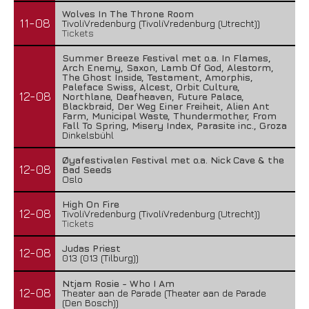
Wolves In The Throne Room
11-08
TivoliVredenburg (TivoliVredenburg (Utrecht))
Tickets
Summer Breeze Festival met o.a. In Flames,
Arch Enemy, Saxon, Lamb Of God, Alestorm,
The Ghost Inside, Testament, Amorphis,
Paleface Swiss, Alcest, Orbit Culture,
12-08
Northlane, Deafheaven, Future Palace,
Blackbraid, Der Weg Einer Freiheit, Alien Ant
Farm, Municipal Waste, Thundermother, From
Fall To Spring, Misery Index, Parasite inc., Groza
Dinkelsbühl
Øyafestivalen Festival met o.a. Nick Cave & the
12-08
Bad Seeds
Oslo
High On Fire
12-08
TivoliVredenburg (TivoliVredenburg (Utrecht))
Tickets
Judas Priest
12-08
013 (013 (Tilburg))
Ntjam Rosie - Who I Am
12-08
Theater aan de Parade (Theater aan de Parade
(Den Bosch))