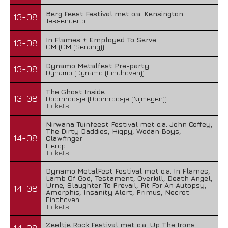
Berg Feest Festival met o.a. Kensington
13-08
Tessenderlo
In Flames + Employed To Serve
13-08
OM (OM (Seraing))
Dynamo Metalfest Pre-party
13-08
Dynamo (Dynamo (Eindhoven))
The Ghost Inside
13-08
Doornroosje (Doornroosje (Nijmegen))
Tickets
Nirwana Tuinfeest Festival met o.a. John Coffey,
The Dirty Daddies, Hiqpy, Wodan Boys,
14-08
Clawfinger
Lierop
Tickets
Dynamo MetalFest Festival met o.a. In Flames,
Lamb Of God, Testament, Overkill, Death Angel,
Urne, Slaughter To Prevail, Fit For An Autopsy,
14-08
Amorphis, Insanity Alert, Primus, Necrot
Eindhoven
Tickets
Zeeltje Rock Festival met o.a. Up The Irons