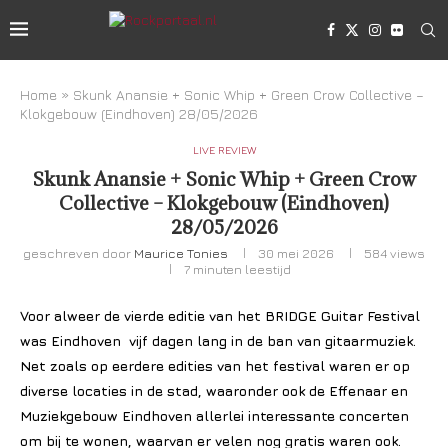
Home
»
Skunk Anansie + Sonic Whip + Green Crow Collective –
Klokgebouw (Eindhoven) 28/05/2026
LIVE REVIEW
Skunk Anansie + Sonic Whip + Green Crow
Collective – Klokgebouw (Eindhoven)
28/05/2026
geschreven door
Maurice Tonies
30 mei 2026
584
views
7 minuten leestijd
Voor alweer de vierde editie van het BRIDGE Guitar Festival
was Eindhoven vijf dagen lang in de ban van gitaarmuziek.
Net zoals op eerdere edities van het festival waren er op
diverse locaties in de stad, waaronder ook de Effenaar en
Muziekgebouw Eindhoven allerlei interessante concerten
om bij te wonen, waarvan er velen nog gratis waren ook.