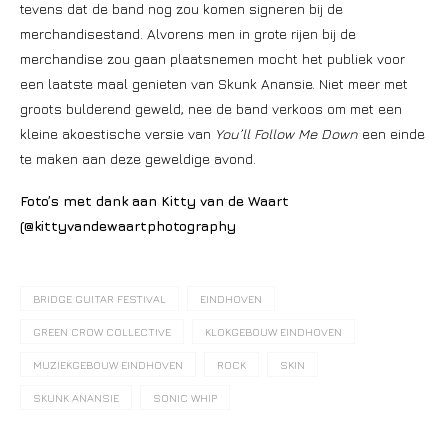
tevens dat de band nog zou komen signeren bij de
merchandisestand. Alvorens men in grote rijen bij de
merchandise zou gaan plaatsnemen mocht het publiek voor
een laatste maal genieten van Skunk Anansie. Niet meer met
groots bulderend geweld, nee de band verkoos om met een
kleine akoestische versie van
You’ll Follow Me Down
een einde
te maken aan deze geweldige avond.
Foto’s met dank aan Kitty van de Waart
(@kittyvandewaartphotography
BRIDGE GUITAR FESTIVAL
EINDHOVEN
GREEN CROW COLLECTIVE
KLOKGEBOUW EINDHOVEN
MUZIEKGEBOUW EINDHOVEN
ROCK
SKIN
SKUNK ANANSIE
SONIC WHIP