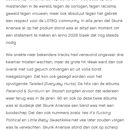
misstanden in de wereld, tegen de oorlogen, tegen racisme,
geweld tegen vrouwen, maar ook absoluut tegen het gebrek
aan respect voor de LGTBQ-community. In alle jaren dat Skunk
Anansie al op het podium stond was er altijd een moment om
een statement te maken en anno 2026 bleek dat nog steeds
nodig.
Wie snakte naar bekendere tracks had vanavond ongeveer drie
kwartier moeten wachten, maar de grote hit
Weak
werd dan ook
overal met luid gejuich ontvangen en uit volle borst
meegezongen. Dat kon ook gezegd worden voor het
opvolgende
Twisted (Everyday Hurts)
. De hits van de albums
Paranoid & Sunburn
en
Stoosh
zorgden ervoor dat iedereen
weer terug was in de jaren 90 en ook op deze twee albums
was al duidelijk dat Skunk Anansie een band was met een
boodschap. Dat dan ook nummers zoals
Yes It’s Fucking
Political
en
Little Baby Swastikkka
niet vee later zouden volgen
was te verwachten. Skunk Anansie stond dan ook op scherp