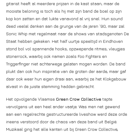
gitarist heeft al meerdere prijzen in de kast staan, maar de
mooiste beloning is toch als hij met zijn band de boel op zijn
kop kon zetten en dat lukte vanavond al vrij snel. Hun sound
deed veelal denken aan de grunge van de jaren ’90, maar zal
Sonic Whip met regelmaat naar de shows van stadsgenoten De
Staat hebben gekeken. Het half uurtje speeltijd in Eindhoven
stond bol vol spannende hooks, opzwepende ritmes, vleugjes
stonerrock, waarbij ook namen zoals Foo Fighters en
Triggerfinger niet achterwege gelaten mogen worden. De band
plukt dan ook hun inspiratie van de groten der aarde, maar gaf
daar ook weer hun eigen draai aan, waarbij ze het Klokgebouw
alvast in de juiste stemming hadden gebracht.
Het opvolgende Vlaamse
Green Crow Collective
tapte
vervolgens uit een heel ander vaatje. Was men net gewend
aan een regelrechte gestructureerde liveshow werd deze orde
ineens verstoord door de chaos van deze band uit België.
Muzikaal ging het alle kanten uit bij Green Crow Collective,