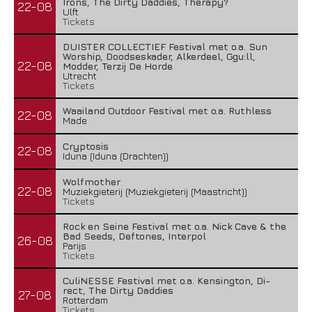
Irons, The Dirty Daddies, Therapy?
22-08
Ulft
Tickets
DUISTER COLLECTIEF Festival met o.a. Sun
Worship, Doodseskader, Alkerdeel, Ggu:ll,
22-08
Modder, Terzij De Horde
Utrecht
Tickets
Waailand Outdoor Festival met o.a. Ruthless
22-08
Made
Cryptosis
22-08
Iduna (Iduna (Drachten))
Wolfmother
22-08
Muziekgieterij (Muziekgieterij (Maastricht))
Tickets
Rock en Seine Festival met o.a. Nick Cave & the
Bad Seeds, Deftones, Interpol
26-08
Parijs
Tickets
CuliNESSE Festival met o.a. Kensington, Di-
rect, The Dirty Daddies
27-08
Rotterdam
Tickets