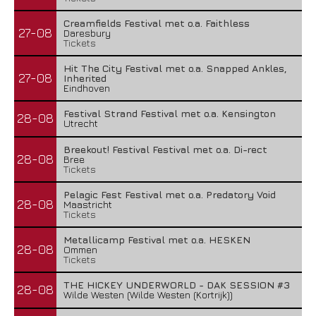
Creamfields Festival met o.a. Faithless
27-08
Daresbury
Tickets
Hit The City Festival met o.a. Snapped Ankles,
27-08
Inherited
Eindhoven
Festival Strand Festival met o.a. Kensington
28-08
Utrecht
Breekout! Festival Festival met o.a. Di-rect
28-08
Bree
Tickets
Pelagic Fest Festival met o.a. Predatory Void
28-08
Maastricht
Tickets
Metallicamp Festival met o.a. HESKEN
28-08
Ommen
Tickets
THE HICKEY UNDERWORLD - DAK SESSION #3
28-08
Wilde Westen (Wilde Westen (Kortrijk))