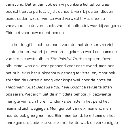
vanavond. Dat er dan ook een vrij donkere lichtshow was
bedacht paste perfect bij dit concert, waarbij de bandleden
exact deden wat er van ze werd verwacht. Het draaide
vanavond om de verdienste van het collectief, waarbij zangeres
Skin het voortouw mocht nemen.
In het toegift mocht de band voor de laatste keer van zich
laten horen, waarbij er wederom gekozen werd om nummers
van het nieuwste album
The Painful Truth
te spelen. Deze
albumtitel was ook zeer passend voor deze avond, men had
het publiek in het Klokgebouw genoeg te vertellen, maar ook
zorgden de Britten alsnog voor kippenvel door de grote hit
Hedonism (Just Because You Feel Good)
de revue te laten
passeren. Wederom liet de inmiddels behoorlijk bezweette
menigte van zich horen. Ondanks de hitte in het pand liet
niemand zich wegjagen. Men genoot van elk moment, men
hoorde ook graag aan hoe Skin haar band, haar team en het
management bedankte voor al het harde werk en verkondigde