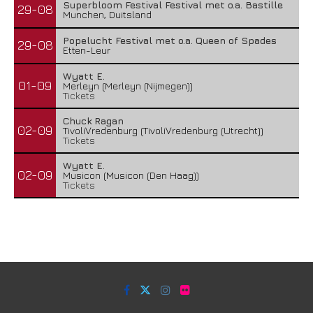
Superbloom Festival Festival met o.a. Bastille
29-08
Munchen, Duitsland
Popelucht Festival met o.a. Queen of Spades
29-08
Etten-Leur
Wyatt E.
01-09
Merleyn (Merleyn (Nijmegen))
Tickets
Chuck Ragan
02-09
TivoliVredenburg (TivoliVredenburg (Utrecht))
Tickets
Wyatt E.
02-09
Musicon (Musicon (Den Haag))
Tickets