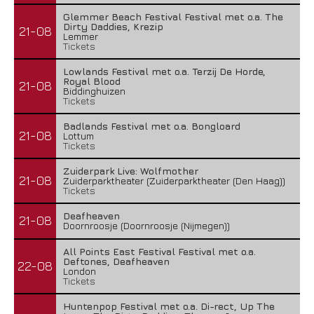
Glemmer Beach Festival Festival met o.a. The
Dirty Daddies, Krezip
21-08
Lemmer
Tickets
Lowlands Festival met o.a. Terzij De Horde,
Royal Blood
21-08
Biddinghuizen
Tickets
Badlands Festival met o.a. Bongloard
21-08
Lottum
Tickets
Zuiderpark Live: Wolfmother
21-08
Zuiderparktheater (Zuiderparktheater (Den Haag))
Tickets
Deafheaven
21-08
Doornroosje (Doornroosje (Nijmegen))
All Points East Festival Festival met o.a.
Deftones, Deafheaven
22-08
London
Tickets
Huntenpop Festival met o.a. Di-rect, Up The