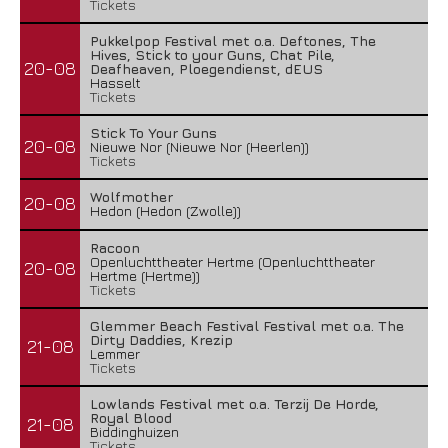
Tickets
Pukkelpop Festival met o.a. Deftones, The
Hives, Stick to your Guns, Chat Pile,
20-08
Deafheaven, Ploegendienst, dEUS
Hasselt
Tickets
Stick To Your Guns
20-08
Nieuwe Nor (Nieuwe Nor (Heerlen))
Tickets
Wolfmother
20-08
Hedon (Hedon (Zwolle))
Racoon
Openluchttheater Hertme (Openluchttheater
20-08
Hertme (Hertme))
Tickets
Glemmer Beach Festival Festival met o.a. The
Dirty Daddies, Krezip
21-08
Lemmer
Tickets
Lowlands Festival met o.a. Terzij De Horde,
Royal Blood
21-08
Biddinghuizen
Tickets