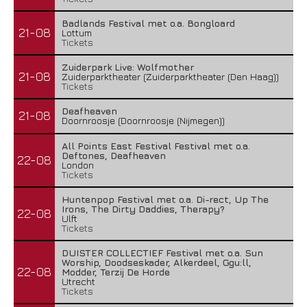
Badlands Festival met o.a. Bongloard
21-08
Lottum
Tickets
Zuiderpark Live: Wolfmother
21-08
Zuiderparktheater (Zuiderparktheater (Den Haag))
Tickets
Deafheaven
21-08
Doornroosje (Doornroosje (Nijmegen))
All Points East Festival Festival met o.a.
Deftones, Deafheaven
22-08
London
Tickets
Huntenpop Festival met o.a. Di-rect, Up The
Irons, The Dirty Daddies, Therapy?
22-08
Ulft
Tickets
DUISTER COLLECTIEF Festival met o.a. Sun
Worship, Doodseskader, Alkerdeel, Ggu:ll,
22-08
Modder, Terzij De Horde
Utrecht
Tickets