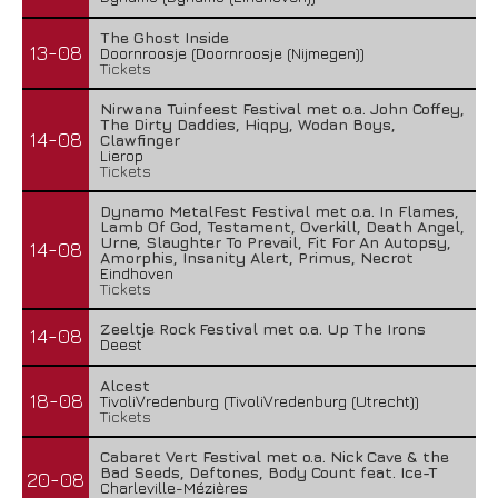
The Ghost Inside
13-08
Doornroosje (Doornroosje (Nijmegen))
Tickets
Nirwana Tuinfeest Festival met o.a. John Coffey,
The Dirty Daddies, Hiqpy, Wodan Boys,
14-08
Clawfinger
Lierop
Tickets
Dynamo MetalFest Festival met o.a. In Flames,
Lamb Of God, Testament, Overkill, Death Angel,
Urne, Slaughter To Prevail, Fit For An Autopsy,
14-08
Amorphis, Insanity Alert, Primus, Necrot
Eindhoven
Tickets
Zeeltje Rock Festival met o.a. Up The Irons
14-08
Deest
Alcest
18-08
TivoliVredenburg (TivoliVredenburg (Utrecht))
Tickets
Cabaret Vert Festival met o.a. Nick Cave & the
Bad Seeds, Deftones, Body Count feat. Ice-T
20-08
Charleville-Mézières