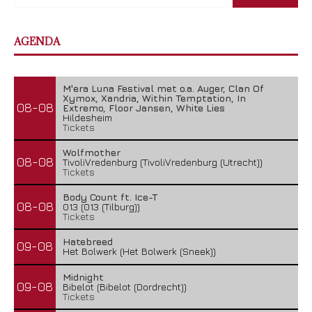
AGENDA
M'era Luna Festival met o.a. Auger, Clan Of
Xymox, Xandria, Within Temptation, In
08-08
Extremo, Floor Jansen, White Lies
Hildesheim
Tickets
Wolfmother
08-08
TivoliVredenburg (TivoliVredenburg (Utrecht))
Tickets
Body Count ft. Ice-T
08-08
013 (013 (Tilburg))
Tickets
Hatebreed
09-08
Het Bolwerk (Het Bolwerk (Sneek))
Midnight
09-08
Bibelot (Bibelot (Dordrecht))
Tickets