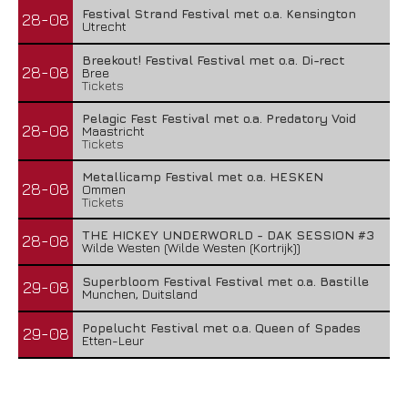
Festival Strand Festival met o.a. Kensington
28-08
Utrecht
Breekout! Festival Festival met o.a. Di-rect
28-08
Bree
Tickets
Pelagic Fest Festival met o.a. Predatory Void
28-08
Maastricht
Tickets
Metallicamp Festival met o.a. HESKEN
28-08
Ommen
Tickets
THE HICKEY UNDERWORLD - DAK SESSION #3
28-08
Wilde Westen (Wilde Westen (Kortrijk))
Superbloom Festival Festival met o.a. Bastille
29-08
Munchen, Duitsland
Popelucht Festival met o.a. Queen of Spades
29-08
Etten-Leur