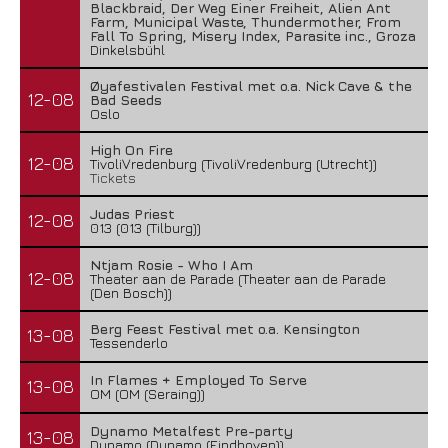
Blackbraid, Der Weg Einer Freiheit, Alien Ant
Farm, Municipal Waste, Thundermother, From
Fall To Spring, Misery Index, Parasite inc., Groza
Dinkelsbühl
Øyafestivalen Festival met o.a. Nick Cave & the
12-08
Bad Seeds
Oslo
High On Fire
12-08
TivoliVredenburg (TivoliVredenburg (Utrecht))
Tickets
Judas Priest
12-08
013 (013 (Tilburg))
Ntjam Rosie - Who I Am
12-08
Theater aan de Parade (Theater aan de Parade
(Den Bosch))
Berg Feest Festival met o.a. Kensington
13-08
Tessenderlo
In Flames + Employed To Serve
13-08
OM (OM (Seraing))
Dynamo Metalfest Pre-party
13-08
Dynamo (Dynamo (Eindhoven))