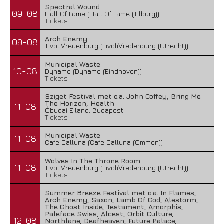
Spectral Wound
09-08
Hall Of Fame (Hall Of Fame (Tilburg))
Tickets
Arch Enemy
09-08
TivoliVredenburg (TivoliVredenburg (Utrecht))
Municipal Waste
10-08
Dynamo (Dynamo (Eindhoven))
Tickets
Sziget Festival met o.a. John Coffey, Bring Me
The Horizon, Health
11-08
Óbudai Eiland, Budapest
Tickets
Municipal Waste
11-08
Cafe Calluna (Cafe Calluna (Ommen))
Wolves In The Throne Room
11-08
TivoliVredenburg (TivoliVredenburg (Utrecht))
Tickets
Summer Breeze Festival met o.a. In Flames,
Arch Enemy, Saxon, Lamb Of God, Alestorm,
The Ghost Inside, Testament, Amorphis,
Paleface Swiss, Alcest, Orbit Culture,
12-08
Northlane, Deafheaven, Future Palace,