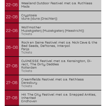
Waailand Outdoor Festival met o.a. Ruthless
22-08
Made
Cryptosis
22-08
Iduna (Iduna (Drachten))
Wolfmother
22-08
Muziekgieterij (Muziekgieterij (Maastricht))
Tickets
Rock en Seine Festival met o.a. Nick Cave & the
Bad Seeds, Deftones, Interpol
26-08
Parijs
Tickets
CuliNESSE Festival met o.a. Kensington, Di-
rect, The Dirty Daddies
27-08
Rotterdam
Tickets
Creamfields Festival met o.a. Faithless
27-08
Daresbury
Tickets
Hit The City Festival met o.a. Snapped Ankles,
27-08
Inherited
Eindhoven