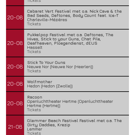
Tickets
Cabaret Vert Festival met o.a. Nick Cave & the
Bad Seeds, Deftones, Body Count feat. Ice-T
20-08
Charleville-Mézières
Tickets
Pukkelpop Festival met o.a. Deftones, The
Hives, Stick to your Guns, Chat Pile,
20-08
Deafheaven, Ploegendienst, dEUS
Hasselt
Tickets
Stick To Your Guns
20-08
Nieuwe Nor (Nieuwe Nor (Heerlen))
Tickets
Wolfmother
20-08
Hedon (Hedon (Zwolle))
Racoon
Openluchttheater Hertme (Openluchttheater
20-08
Hertme (Hertme))
Tickets
Glemmer Beach Festival Festival met o.a. The
Dirty Daddies, Krezip
21-08
Lemmer
Tickets