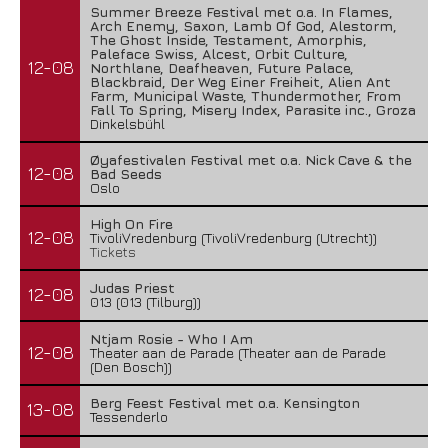
Summer Breeze Festival met o.a. In Flames,
Arch Enemy, Saxon, Lamb Of God, Alestorm,
The Ghost Inside, Testament, Amorphis,
Paleface Swiss, Alcest, Orbit Culture,
12-08
Northlane, Deafheaven, Future Palace,
Blackbraid, Der Weg Einer Freiheit, Alien Ant
Farm, Municipal Waste, Thundermother, From
Fall To Spring, Misery Index, Parasite inc., Groza
Dinkelsbühl
Øyafestivalen Festival met o.a. Nick Cave & the
12-08
Bad Seeds
Oslo
High On Fire
12-08
TivoliVredenburg (TivoliVredenburg (Utrecht))
Tickets
Judas Priest
12-08
013 (013 (Tilburg))
Ntjam Rosie - Who I Am
12-08
Theater aan de Parade (Theater aan de Parade
(Den Bosch))
Berg Feest Festival met o.a. Kensington
13-08
Tessenderlo