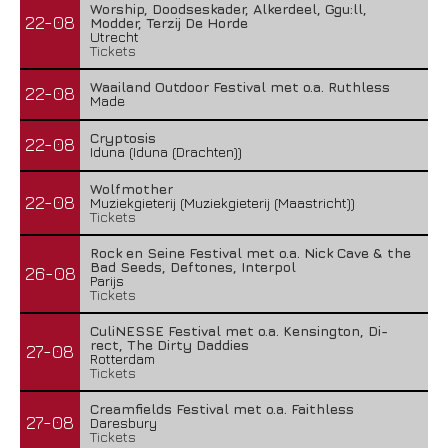
Worship, Doodseskader, Alkerdeel, Ggu:ll,
22-08
Modder, Terzij De Horde
Utrecht
Tickets
Waailand Outdoor Festival met o.a. Ruthless
22-08
Made
Cryptosis
22-08
Iduna (Iduna (Drachten))
Wolfmother
22-08
Muziekgieterij (Muziekgieterij (Maastricht))
Tickets
Rock en Seine Festival met o.a. Nick Cave & the
Bad Seeds, Deftones, Interpol
26-08
Parijs
Tickets
CuliNESSE Festival met o.a. Kensington, Di-
rect, The Dirty Daddies
27-08
Rotterdam
Tickets
Creamfields Festival met o.a. Faithless
27-08
Daresbury
Tickets