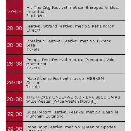
Hit The City Festival met o.a. Snapped Ankles,
27-08
Inherited
Eindhoven
Festival Strand Festival met o.a. Kensington
28-08
Utrecht
Breekout! Festival Festival met o.a. Di-rect
28-08
Bree
Tickets
Pelagic Fest Festival met o.a. Predatory Void
28-08
Maastricht
Tickets
Metallicamp Festival met o.a. HESKEN
28-08
Ommen
Tickets
THE HICKEY UNDERWORLD - DAK SESSION #3
28-08
Wilde Westen (Wilde Westen (Kortrijk))
Superbloom Festival Festival met o.a. Bastille
29-08
Munchen, Duitsland
Popelucht Festival met o.a. Queen of Spades
29-08
Etten-Leur