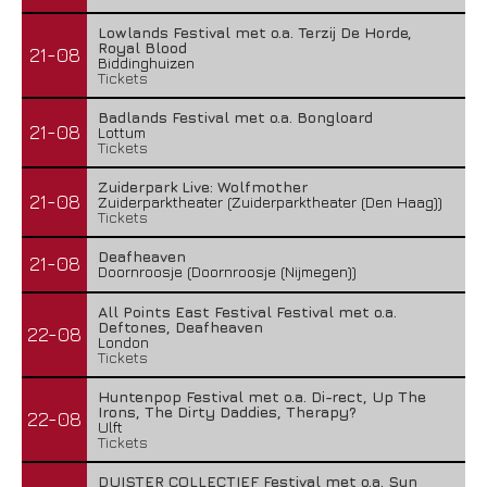
Lowlands Festival met o.a. Terzij De Horde,
Royal Blood
21-08
Biddinghuizen
Tickets
Badlands Festival met o.a. Bongloard
21-08
Lottum
Tickets
Zuiderpark Live: Wolfmother
21-08
Zuiderparktheater (Zuiderparktheater (Den Haag))
Tickets
Deafheaven
21-08
Doornroosje (Doornroosje (Nijmegen))
All Points East Festival Festival met o.a.
Deftones, Deafheaven
22-08
London
Tickets
Huntenpop Festival met o.a. Di-rect, Up The
Irons, The Dirty Daddies, Therapy?
22-08
Ulft
Tickets
DUISTER COLLECTIEF Festival met o.a. Sun