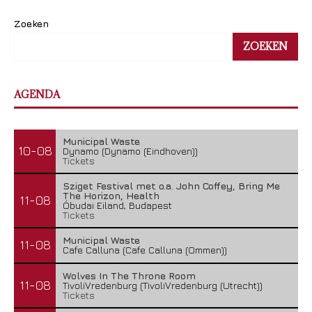
Zoeken
ZOEKEN
AGENDA
Municipal Waste
10-08
Dynamo (Dynamo (Eindhoven))
Tickets
Sziget Festival met o.a. John Coffey, Bring Me
The Horizon, Health
11-08
Óbudai Eiland, Budapest
Tickets
Municipal Waste
11-08
Cafe Calluna (Cafe Calluna (Ommen))
Wolves In The Throne Room
11-08
TivoliVredenburg (TivoliVredenburg (Utrecht))
Tickets