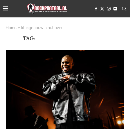
Home
»
klokgebouw eindhoven
TAG:
KLOKGEBOUW EINDHOVEN