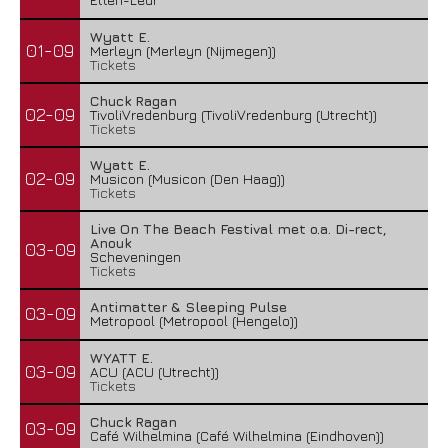
Wyatt E.
01-09
Merleyn (Merleyn (Nijmegen))
Tickets
Chuck Ragan
02-09
TivoliVredenburg (TivoliVredenburg (Utrecht))
Tickets
Wyatt E.
02-09
Musicon (Musicon (Den Haag))
Tickets
Live On The Beach Festival met o.a. Di-rect,
Anouk
03-09
Scheveningen
Tickets
Antimatter & Sleeping Pulse
03-09
Metropool (Metropool (Hengelo))
WYATT E.
03-09
ACU (ACU (Utrecht))
Tickets
Chuck Ragan
03-09
Café Wilhelmina (Café Wilhelmina (Eindhoven))