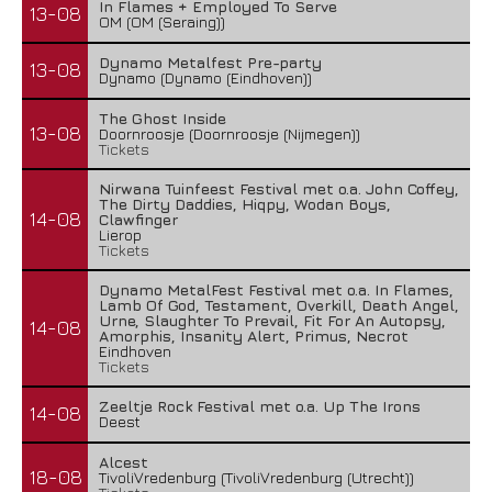
In Flames + Employed To Serve
13-08
OM (OM (Seraing))
Dynamo Metalfest Pre-party
13-08
Dynamo (Dynamo (Eindhoven))
The Ghost Inside
13-08
Doornroosje (Doornroosje (Nijmegen))
Tickets
Nirwana Tuinfeest Festival met o.a. John Coffey,
The Dirty Daddies, Hiqpy, Wodan Boys,
14-08
Clawfinger
Lierop
Tickets
Dynamo MetalFest Festival met o.a. In Flames,
Lamb Of God, Testament, Overkill, Death Angel,
Urne, Slaughter To Prevail, Fit For An Autopsy,
14-08
Amorphis, Insanity Alert, Primus, Necrot
Eindhoven
Tickets
Zeeltje Rock Festival met o.a. Up The Irons
14-08
Deest
Alcest
18-08
TivoliVredenburg (TivoliVredenburg (Utrecht))