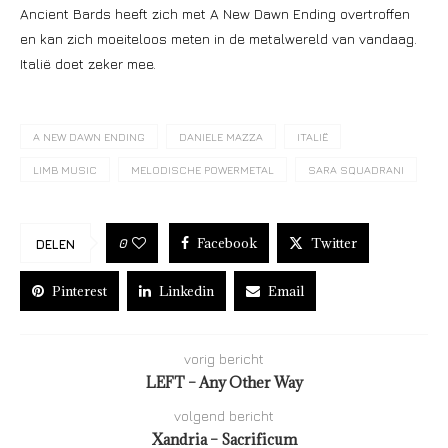
Ancient Bards heeft zich met A New Dawn Ending overtroffen
en kan zich moeiteloos meten in de metalwereld van vandaag.
Italië doet zeker mee.
A NEW DAWN ENDING
DANIELE MAZZA
ITALIË
LIMB MUSIC
MELODISCHE POWERMETAL
SARA SQUADRANI
Facebook
Twitter
0
DELEN
Pinterest
Linkedin
Email
vorig bericht
LEFT – Any Other Way
volgend bericht
Xandria – Sacrificum