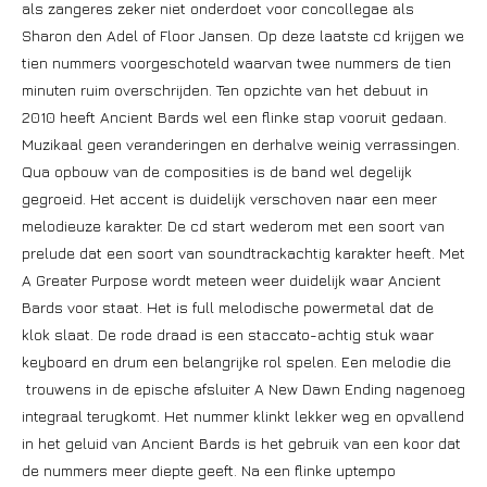
als zangeres zeker niet onderdoet voor concollegae als
Sharon den Adel of Floor Jansen. Op deze laatste cd krijgen we
tien nummers voorgeschoteld waarvan twee nummers de tien
minuten ruim overschrijden. Ten opzichte van het debuut in
2010 heeft Ancient Bards wel een flinke stap vooruit gedaan.
Muzikaal geen veranderingen en derhalve weinig verrassingen.
Qua opbouw van de composities is de band wel degelijk
gegroeid. Het accent is duidelijk verschoven naar een meer
melodieuze karakter. De cd start wederom met een soort van
prelude dat een soort van soundtrackachtig karakter heeft. Met
A Greater Purpose wordt meteen weer duidelijk waar Ancient
Bards voor staat. Het is full melodische powermetal dat de
klok slaat. De rode draad is een staccato-achtig stuk waar
keyboard en drum een belangrijke rol spelen. Een melodie die
trouwens in de epische afsluiter A New Dawn Ending nagenoeg
integraal terugkomt. Het nummer klinkt lekker weg en opvallend
in het geluid van Ancient Bards is het gebruik van een koor dat
de nummers meer diepte geeft. Na een flinke uptempo