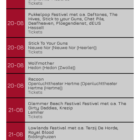
Tickets
Pukkelpop Festival met o.a. Deftones, The
Hives, Stick to your Guns, Chat Pile,
20-08
Deafheaven, Ploegendienst, dEUS
Hasselt
Tickets
Stick To Your Guns
20-08
Nieuwe Nor (Nieuwe Nor (Heerlen))
Tickets
Wolfmother
20-08
Hedon (Hedon (Zwolle))
Racoon
Openluchttheater Hertme (Openluchttheater
20-08
Hertme (Hertme))
Tickets
Glemmer Beach Festival Festival met o.a. The
Dirty Daddies, Krezip
21-08
Lemmer
Tickets
Lowlands Festival met o.a. Terzij De Horde,
Royal Blood
21-08
Biddinghuizen