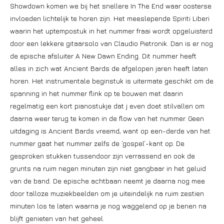
Showdown komen we bij het snellere In The End waar oosterse
invloeden lichtelijk te horen zijn. Het meeslepende Spiriti Liberi
waarin het uptempostuk in het nummer fraai wordt opgeluisterd
door een lekkere gitaarsolo van Claudio Pietronik. Dan is er nog
de epische afsluiter A New Dawn Ending. Dit nummer heeft
alles in zich wat Ancient Bards de afgelopen jaren heeft laten
horen. Het instrumentale beginstuk is uitermate geschikt om de
spanning in het nummer flink op te bouwen met daarin
regelmatig een kort pianostukje dat j even doet stilvallen om
daarna weer terug te komen in de flow van het nummer. Geen
uitdaging is Ancient Bards vreemd, want op een-derde van het
nummer gaat het nummer zelfs de ‘gospel’-kant op. De
gesproken stukken tussendoor zijn verrassend en ook de
grunts na ruim negen minuten zijn niet gangbaar in het geluid
van de band. De epische achtbaan neemt je daarna nog mee
door talloze muziekbeelden om je uiteindelijk na ruim zestien
minuten los te laten waarna je nog waggelend op je benen na
blijft genieten van het geheel.