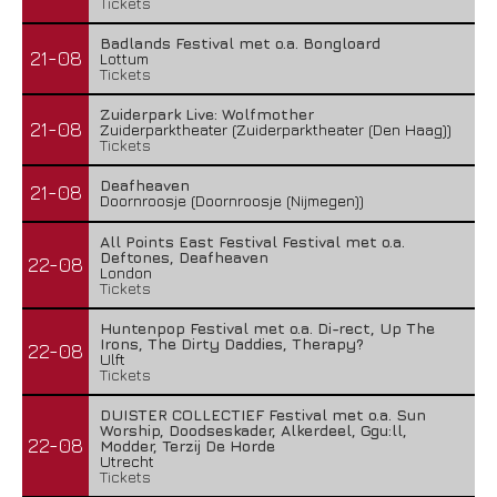
Tickets
Badlands Festival met o.a. Bongloard
21-08
Lottum
Tickets
Zuiderpark Live: Wolfmother
21-08
Zuiderparktheater (Zuiderparktheater (Den Haag))
Tickets
Deafheaven
21-08
Doornroosje (Doornroosje (Nijmegen))
All Points East Festival Festival met o.a.
Deftones, Deafheaven
22-08
London
Tickets
Huntenpop Festival met o.a. Di-rect, Up The
Irons, The Dirty Daddies, Therapy?
22-08
Ulft
Tickets
DUISTER COLLECTIEF Festival met o.a. Sun
Worship, Doodseskader, Alkerdeel, Ggu:ll,
22-08
Modder, Terzij De Horde
Utrecht
Tickets