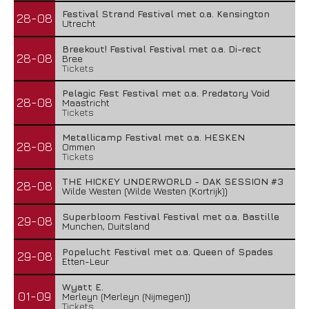
Festival Strand Festival met o.a. Kensington
28-08
Utrecht
Breekout! Festival Festival met o.a. Di-rect
28-08
Bree
Tickets
Pelagic Fest Festival met o.a. Predatory Void
28-08
Maastricht
Tickets
Metallicamp Festival met o.a. HESKEN
28-08
Ommen
Tickets
THE HICKEY UNDERWORLD - DAK SESSION #3
28-08
Wilde Westen (Wilde Westen (Kortrijk))
Superbloom Festival Festival met o.a. Bastille
29-08
Munchen, Duitsland
Popelucht Festival met o.a. Queen of Spades
29-08
Etten-Leur
Wyatt E.
01-09
Merleyn (Merleyn (Nijmegen))
Tickets