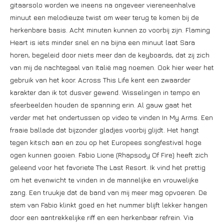
gitaarsolo worden we ineens na ongeveer viereneenhalve
minuut een melodieuze twist om weer terug te komen bij de
herkenbare basis. Acht minuten kunnen zo voorbij zijn. Flaming
Heart is iets minder snel en na bijna een minuut laat Sara
horen, begeleid door niets meer dan de keyboards, dat zij zich
van mij de nachtegaal van Italië mag noemen. Ook hier weer het
gebruik van het koor. Across This Life kent een zwaarder
karakter dan ik tot dusver gewend. Wisselingen in tempo en
sfeerbeelden houden de spanning erin. Al gauw gaat het
verder met het ondertussen op video te vinden In My Arms. Een
fraaie ballade dat bijzonder gladjes voorbij glijdt. Het hangt
tegen kitsch aan en zou op het Europees songfestival hoge
ogen kunnen gooien. Fabio Lione (Rhapsody Of Fire) heeft zich
geleend voor het favoriete The Last Resort. Ik vind het prettig
om het evenwicht te vinden in de mannelijke en vrouwelijke
zang. Een truukje dat de band van mij meer mag opvoeren. De
stem van Fabio klinkt goed en het nummer blijft lekker hangen
door een aantrekkelijke riff en een herkenbaar refrein. Via