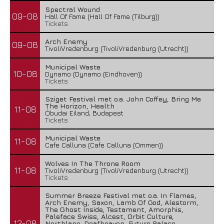
Spectral Wound
09-08
Hall Of Fame (Hall Of Fame (Tilburg))
Tickets
Arch Enemy
09-08
TivoliVredenburg (TivoliVredenburg (Utrecht))
Municipal Waste
10-08
Dynamo (Dynamo (Eindhoven))
Tickets
Sziget Festival met o.a. John Coffey, Bring Me
The Horizon, Health
11-08
Óbudai Eiland, Budapest
Tickets
Municipal Waste
11-08
Cafe Calluna (Cafe Calluna (Ommen))
Wolves In The Throne Room
11-08
TivoliVredenburg (TivoliVredenburg (Utrecht))
Tickets
Summer Breeze Festival met o.a. In Flames,
Arch Enemy, Saxon, Lamb Of God, Alestorm,
The Ghost Inside, Testament, Amorphis,
Paleface Swiss, Alcest, Orbit Culture,
12-08
Northlane, Deafheaven, Future Palace,