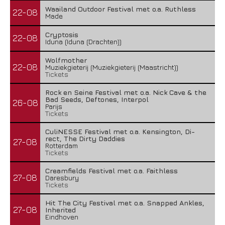
Waailand Outdoor Festival met o.a. Ruthless
22-08
Made
Cryptosis
22-08
Iduna (Iduna (Drachten))
Wolfmother
22-08
Muziekgieterij (Muziekgieterij (Maastricht))
Tickets
Rock en Seine Festival met o.a. Nick Cave & the
Bad Seeds, Deftones, Interpol
26-08
Parijs
Tickets
CuliNESSE Festival met o.a. Kensington, Di-
rect, The Dirty Daddies
27-08
Rotterdam
Tickets
Creamfields Festival met o.a. Faithless
27-08
Daresbury
Tickets
Hit The City Festival met o.a. Snapped Ankles,
27-08
Inherited
Eindhoven