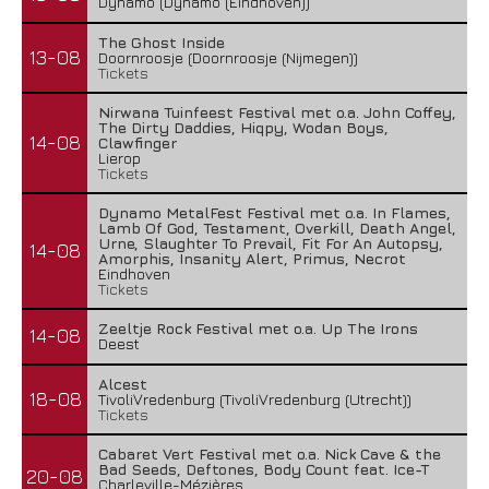
Dynamo (Dynamo (Eindhoven))
The Ghost Inside
13-08
Doornroosje (Doornroosje (Nijmegen))
Tickets
Nirwana Tuinfeest Festival met o.a. John Coffey,
The Dirty Daddies, Hiqpy, Wodan Boys,
14-08
Clawfinger
Lierop
Tickets
Dynamo MetalFest Festival met o.a. In Flames,
Lamb Of God, Testament, Overkill, Death Angel,
Urne, Slaughter To Prevail, Fit For An Autopsy,
14-08
Amorphis, Insanity Alert, Primus, Necrot
Eindhoven
Tickets
Zeeltje Rock Festival met o.a. Up The Irons
14-08
Deest
Alcest
18-08
TivoliVredenburg (TivoliVredenburg (Utrecht))
Tickets
Cabaret Vert Festival met o.a. Nick Cave & the
Bad Seeds, Deftones, Body Count feat. Ice-T
20-08
Charleville-Mézières