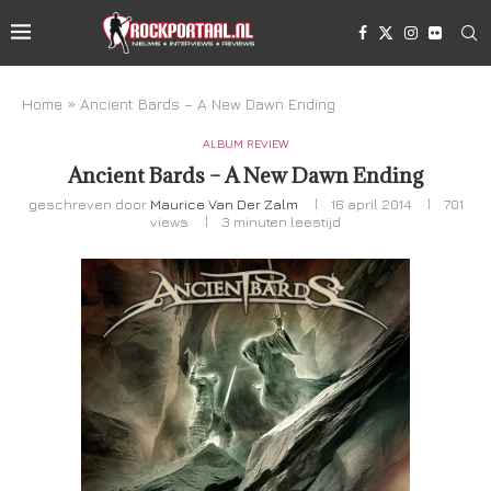
Home
»
Ancient Bards – A New Dawn Ending
ALBUM REVIEW
Ancient Bards – A New Dawn Ending
geschreven door
Maurice Van Der Zalm
16 april 2014
701
views
3 minuten leestijd