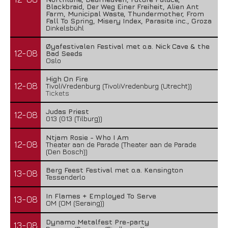
Blackbraid, Der Weg Einer Freiheit, Alien Ant
Farm, Municipal Waste, Thundermother, From
Fall To Spring, Misery Index, Parasite inc., Groza
Dinkelsbühl
Øyafestivalen Festival met o.a. Nick Cave & the
12-08
Bad Seeds
Oslo
High On Fire
12-08
TivoliVredenburg (TivoliVredenburg (Utrecht))
Tickets
Judas Priest
12-08
013 (013 (Tilburg))
Ntjam Rosie - Who I Am
12-08
Theater aan de Parade (Theater aan de Parade
(Den Bosch))
Berg Feest Festival met o.a. Kensington
13-08
Tessenderlo
In Flames + Employed To Serve
13-08
OM (OM (Seraing))
Dynamo Metalfest Pre-party
13-08