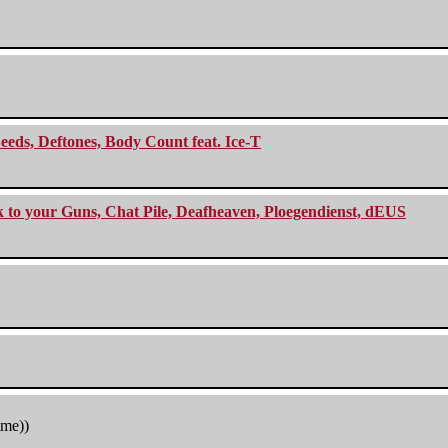
eeds, Deftones, Body Count feat. Ice-T
ck to your Guns, Chat Pile, Deafheaven, Ploegendienst, dEUS
tme))