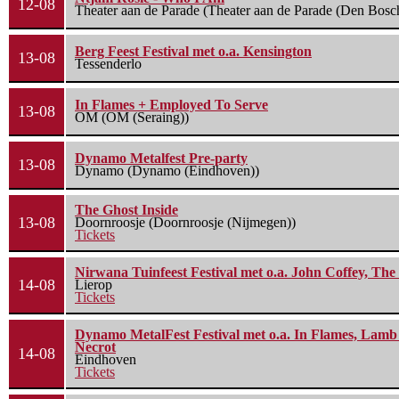
12-08
Theater aan de Parade (Theater aan de Parade (Den Bosc
Berg Feest Festival met o.a. Kensington
13-08
Tessenderlo
In Flames + Employed To Serve
13-08
OM (OM (Seraing))
Dynamo Metalfest Pre-party
13-08
Dynamo (Dynamo (Eindhoven))
The Ghost Inside
13-08
Doornroosje (Doornroosje (Nijmegen))
Tickets
Nirwana Tuinfeest Festival met o.a. John Coffey, Th
14-08
Lierop
Tickets
Dynamo MetalFest Festival met o.a. In Flames, Lamb O
Necrot
14-08
Eindhoven
Tickets