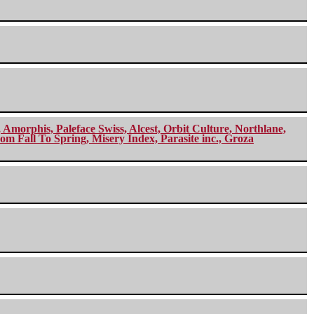
morphis, Paleface Swiss, Alcest, Orbit Culture, Northlane,
m Fall To Spring, Misery Index, Parasite inc., Groza