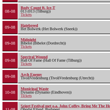
Body Count ft. Ice-T
08-08
013 (013 (Tilburg))
Tickets
Hatebreed
09-08
Het Bolwerk (Het Bolwerk (Sneek))
Midnight
09-08
Bibelot (Bibelot (Dordrecht))
Tickets
Spectral Wound
09-08
Hall Of Fame (Hall Of Fame (Tilburg))
Tickets
Arch Enemy
09-08
TivoliVredenburg (TivoliVredenburg (Utrecht))
Municipal Waste
10-08
Dynamo (Dynamo (Eindhoven))
Tickets
Sziget Festival met o.a. John Coffey, Bring Me The H
11-08
Óbudai Eiland, Budapest