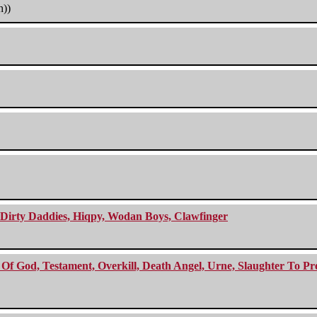
h))
e Dirty Daddies, Hiqpy, Wodan Boys, Clawfinger
f God, Testament, Overkill, Death Angel, Urne, Slaughter To Prev