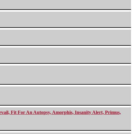
ail, Fit For An Autopsy, Amorphis, Insanity Alert, Primus,