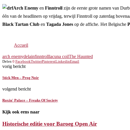
Arch Enemy
en
Finntroll
zijn de eerste grote namen van Durb
één van de headliners op vrijdag, terwijl Finntroll op zaterdag bove
Black Tartan Club
en
Tagada Jones
op de affiche. Het Belgische
P
Accueil
arch enemy
delain
finntroll
lacuna coil
The Haunted
Delen
0
Facebook
Twitter
Pinterest
Linkedin
Email
vorig bericht
Stick Men – Prog Noir
volgend bericht
Roxin' Palace – Freaks Of Society
Kijk ook eens naar
Historische editie voor Baroeg Open Air