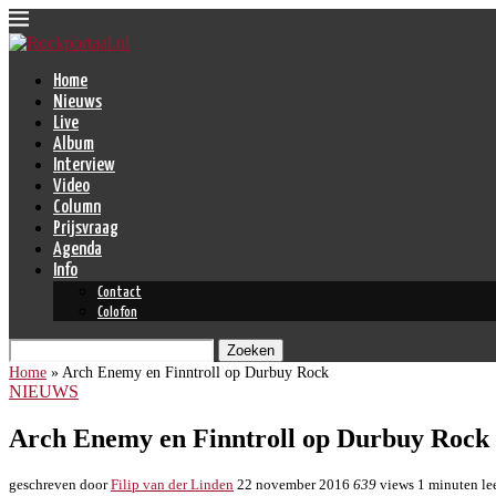
Home
Nieuws
Live
Album
Interview
Video
Column
Prijsvraag
Agenda
Info
Contact
Colofon
Zoeken
Home
»
Arch Enemy en Finntroll op Durbuy Rock
NIEUWS
Arch Enemy en Finntroll op Durbuy Rock
geschreven door
Filip van der Linden
22 november 2016
639
views
1 minuten lee