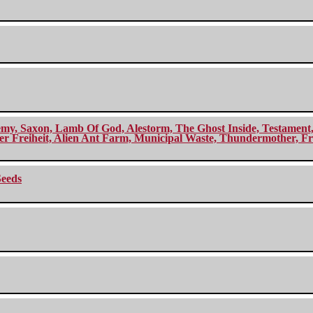
my, Saxon, Lamb Of God, Alestorm, The Ghost Inside, Testament, A
r Freiheit, Alien Ant Farm, Municipal Waste, Thundermother, Fro
Seeds