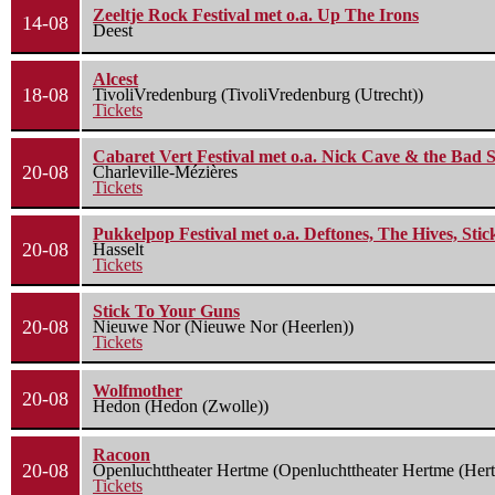
Zeeltje Rock Festival met o.a. Up The Irons
14-08
Deest
Alcest
18-08
TivoliVredenburg (TivoliVredenburg (Utrecht))
Tickets
Cabaret Vert Festival met o.a. Nick Cave & the Bad S
20-08
Charleville-Mézières
Tickets
Pukkelpop Festival met o.a. Deftones, The Hives, Sti
20-08
Hasselt
Tickets
Stick To Your Guns
20-08
Nieuwe Nor (Nieuwe Nor (Heerlen))
Tickets
Wolfmother
20-08
Hedon (Hedon (Zwolle))
Racoon
20-08
Openluchttheater Hertme (Openluchttheater Hertme (Her
Tickets