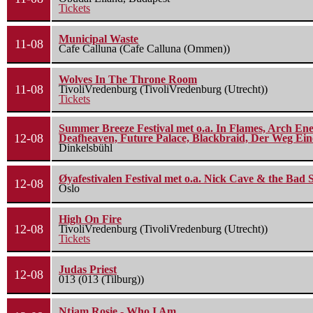
Tickets
Municipal Waste
11-08
Cafe Calluna (Cafe Calluna (Ommen))
Wolves In The Throne Room
11-08
TivoliVredenburg (TivoliVredenburg (Utrecht))
Tickets
Summer Breeze Festival met o.a. In Flames, Arch Ene
12-08
Deafheaven, Future Palace, Blackbraid, Der Weg Eine
Dinkelsbühl
Øyafestivalen Festival met o.a. Nick Cave & the Bad 
12-08
Oslo
High On Fire
12-08
TivoliVredenburg (TivoliVredenburg (Utrecht))
Tickets
Judas Priest
12-08
013 (013 (Tilburg))
Ntjam Rosie - Who I Am