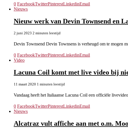
0
Facebook
Twitter
Pinterest
Linkedin
Email
Nieuws
Nieuw werk van Devin Townsend en La
2 juni 2023
2 minuten leestijd
Devin Townsend Devin Townsens is verheugd om te mogen me
0
Facebook
Twitter
Pinterest
Linkedin
Email
Video
Lacuna Coil komt met live video bij n
11 maart 2020
1 minuten leestijd
Vandaag heeft het Italiaanse Lacuna Coil een officiële livevid
0
Facebook
Twitter
Pinterest
Linkedin
Email
Nieuws
Alcatraz vult affiche aan met o.m. Mo