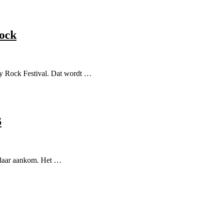
ock
uy Rock Festival. Dat wordt …
6
k daar aankom. Het …