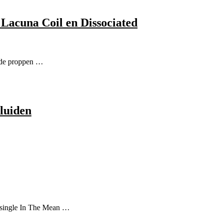
 Lacuna Coil en Dissociated
p de proppen …
 luiden
 single In The Mean …