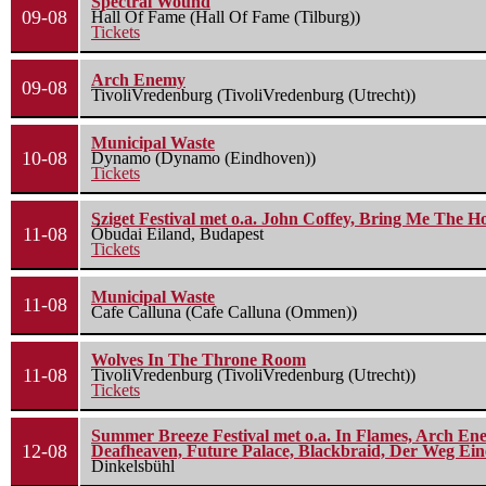
Spectral Wound
09-08
Hall Of Fame (Hall Of Fame (Tilburg))
Tickets
Arch Enemy
09-08
TivoliVredenburg (TivoliVredenburg (Utrecht))
Municipal Waste
10-08
Dynamo (Dynamo (Eindhoven))
Tickets
Sziget Festival met o.a. John Coffey, Bring Me The H
11-08
Óbudai Eiland, Budapest
Tickets
Municipal Waste
11-08
Cafe Calluna (Cafe Calluna (Ommen))
Wolves In The Throne Room
11-08
TivoliVredenburg (TivoliVredenburg (Utrecht))
Tickets
Summer Breeze Festival met o.a. In Flames, Arch Ene
12-08
Deafheaven, Future Palace, Blackbraid, Der Weg Eine
Dinkelsbühl