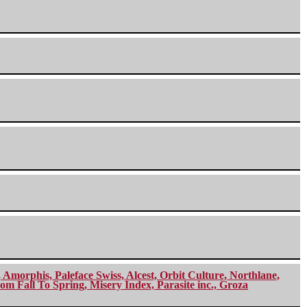
morphis, Paleface Swiss, Alcest, Orbit Culture, Northlane,
m Fall To Spring, Misery Index, Parasite inc., Groza