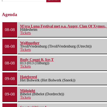
Agenda
M'era Luna Festival met o.a. Auger, Clan Of Xymox, 
08-08
Hildesheim
Tickets
Wolfmother
08-08
TivoliVredenburg (TivoliVredenburg (Utrecht))
Tickets
Body Count ft. Ice-T
08-08
013 (013 (Tilburg))
Tickets
Hatebreed
09-08
Het Bolwerk (Het Bolwerk (Sneek))
Midnight
09-08
Bibelot (Bibelot (Dordrecht))
Tickets