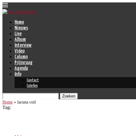
Home
Nieuws
Live
Album
Interview
Video
Column
Prijsvraag
Agenda
Info
Contact
Colofon
Zoeken
Home
»
lacuna coil
Tag:
lacuna coil