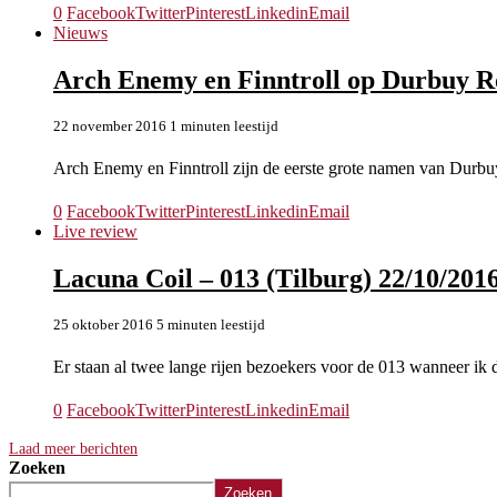
0
Facebook
Twitter
Pinterest
Linkedin
Email
Nieuws
Arch Enemy en Finntroll op Durbuy R
22 november 2016
1 minuten leestijd
Arch Enemy en Finntroll zijn de eerste grote namen van Durb
0
Facebook
Twitter
Pinterest
Linkedin
Email
Live review
Lacuna Coil – 013 (Tilburg) 22/10/201
25 oktober 2016
5 minuten leestijd
Er staan al twee lange rijen bezoekers voor de 013 wanneer i
0
Facebook
Twitter
Pinterest
Linkedin
Email
Laad meer berichten
Zoeken
Zoeken