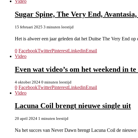
Video
Sugar Spine, The Very End, Avantasia,
15 februari 2025
3 minuten leestijd
Het is alweer een jaar geleden dat het Duitse The Very End o
0
Facebook
Twitter
Pinterest
Linkedin
Email
Video
Even wat video’s om het weekend in te
4 oktober 2024
0 minuten leestijd
0
Facebook
Twitter
Pinterest
Linkedin
Email
Video
Lacuna Coil brengt nieuwe single uit
20 april 2024
1 minuten leestijd
Na het succes van Never Dawn brengt Lacuna Coil de nieuwe