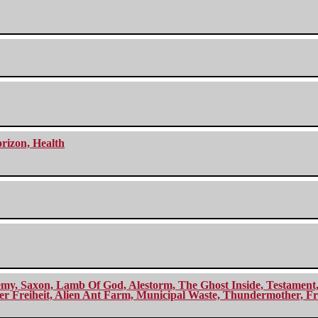
orizon, Health
my, Saxon, Lamb Of God, Alestorm, The Ghost Inside, Testament, A
r Freiheit, Alien Ant Farm, Municipal Waste, Thundermother, Fro