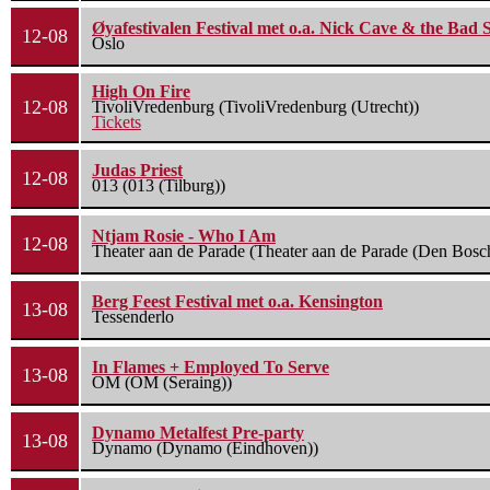
Øyafestivalen Festival met o.a. Nick Cave & the Bad 
12-08
Oslo
High On Fire
12-08
TivoliVredenburg (TivoliVredenburg (Utrecht))
Tickets
Judas Priest
12-08
013 (013 (Tilburg))
Ntjam Rosie - Who I Am
12-08
Theater aan de Parade (Theater aan de Parade (Den Bosc
Berg Feest Festival met o.a. Kensington
13-08
Tessenderlo
In Flames + Employed To Serve
13-08
OM (OM (Seraing))
Dynamo Metalfest Pre-party
13-08
Dynamo (Dynamo (Eindhoven))