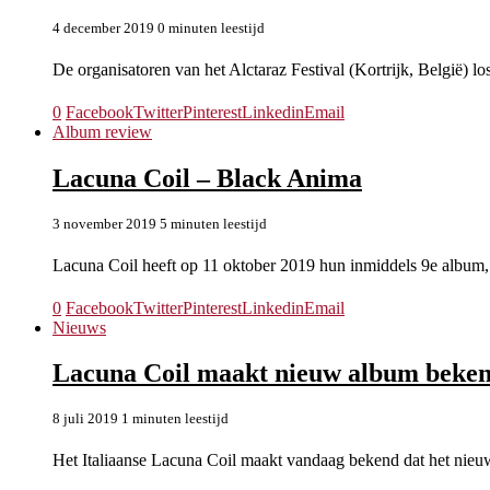
4 december 2019
0 minuten leestijd
De organisatoren van het Alctaraz Festival (Kortrijk, België)
0
Facebook
Twitter
Pinterest
Linkedin
Email
Album review
Lacuna Coil – Black Anima
3 november 2019
5 minuten leestijd
Lacuna Coil heeft op 11 oktober 2019 hun inmiddels 9e album
0
Facebook
Twitter
Pinterest
Linkedin
Email
Nieuws
Lacuna Coil maakt nieuw album beke
8 juli 2019
1 minuten leestijd
Het Italiaanse Lacuna Coil maakt vandaag bekend dat het ni