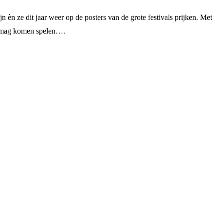
n ze dit jaar weer op de posters van de grote festivals prijken. Met
rd mag komen spelen….
8