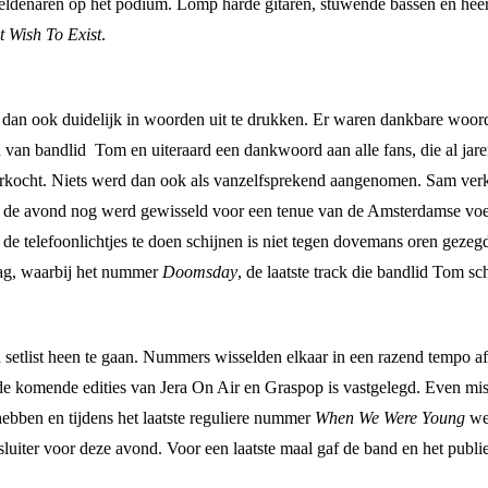
ldenaren op het podium. Lomp harde gitaren, stuwende bassen en heerl
 Wish To Exist
.
 dan ook duidelijk in woorden uit te drukken. Er waren dankbare woorden
en van bandlid Tom en uiteraard een dankwoord aan alle fans, die al j
ocht. Niets werd dan ook als vanzelfsprekend aangenomen. Sam verklaa
 in de avond nog werd gewisseld voor een tenue van de Amsterdamse voet
de telefoonlichtjes te doen schijnen is niet tegen dovemans oren geze
aag, waarbij het nummer
Doomsday
, de laatste track die bandlid Tom sc
etlist heen te gaan. Nummers wisselden elkaar in een razend tempo af e
r de komende edities van Jera On Air en Graspop is vastgelegd. Even mi
ebben en tijdens het laatste reguliere nummer
When We Were Young
wer
sluiter voor deze avond. Voor een laatste maal gaf de band en het publie