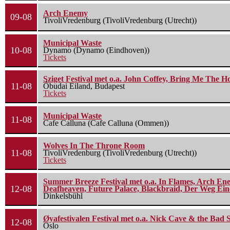
Arch Enemy
09-08
TivoliVredenburg (TivoliVredenburg (Utrecht))
Municipal Waste
10-08
Dynamo (Dynamo (Eindhoven))
Tickets
Sziget Festival met o.a. John Coffey, Bring Me The H
11-08
Óbudai Eiland, Budapest
Tickets
Municipal Waste
11-08
Cafe Calluna (Cafe Calluna (Ommen))
Wolves In The Throne Room
11-08
TivoliVredenburg (TivoliVredenburg (Utrecht))
Tickets
Summer Breeze Festival met o.a. In Flames, Arch Ene
12-08
Deafheaven, Future Palace, Blackbraid, Der Weg Eine
Dinkelsbühl
Øyafestivalen Festival met o.a. Nick Cave & the Bad 
12-08
Oslo