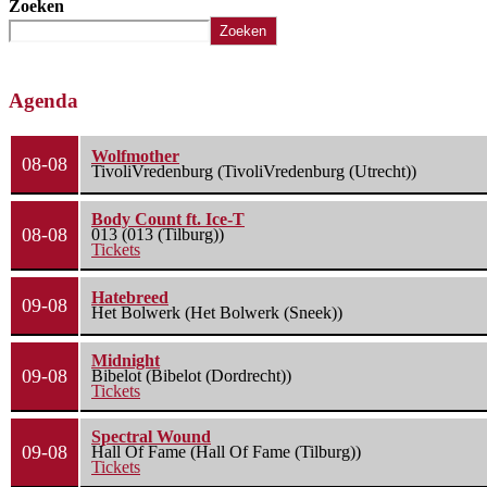
Zoeken
Zoeken
Agenda
Wolfmother
08-08
TivoliVredenburg (TivoliVredenburg (Utrecht))
Body Count ft. Ice-T
08-08
013 (013 (Tilburg))
Tickets
Hatebreed
09-08
Het Bolwerk (Het Bolwerk (Sneek))
Midnight
09-08
Bibelot (Bibelot (Dordrecht))
Tickets
Spectral Wound
09-08
Hall Of Fame (Hall Of Fame (Tilburg))
Tickets