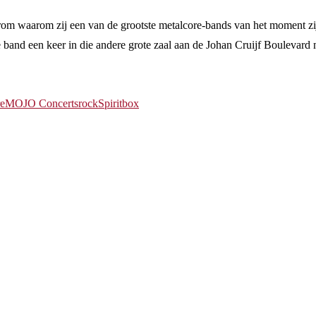
 waarom zij een van de grootste metalcore-bands van het moment zijn è
ze band een keer in die andere grote zaal aan de Johan Cruijf Bouleva
re
MOJO Concerts
rock
Spiritbox