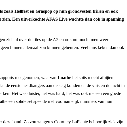
als zoals Hellfest en Graspop op hun grondvesten trillen en ook
e zien. Een uitverkochte AFAS Live wachtte dan ook in spanning
gen zich al over de files op de A2 en ook nu mocht men weer
 hetgeen binnen allemaal zou kunnen gebeuren. Veel fans keken dan ook
wee supports meegenomen, waarvan
Loathe
het spits mocht afbijten.
dat de eerste headbangers aan de slag konden en de vuisten de lucht in
erken. Het was duister, het was hard, het was ook meteen een goede
oathe een solide set speelde met voornamelijk nummers van hun
er deze band. Zo zou zangeres Courtney LaPlante behoorlijk ziek zijn