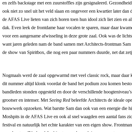
en zelfs backstage met een zuurstoffles zijn gesignaleerd. Gezondheid
ook niet zo snel uit het veld slaan en ongeveer een kwartier later d
de AFAS Live lieten van zich horen toen hun idool zich liet zien en 
dak. Even leek de frontdame haar vocalen te sparen, maar daar kwame
voor een aangename afwisseling in deze grote zaal. Ook was de lichts
want jaren geleden nam de band samen met Architects-frontman Sam
de show van Spiritbox, die nog een paar nummers duurde, net dat zet
Nogmaals werd de zaal opgewarmd met veel classic rock, maar daar
dit nummer altijd klonk voordat de band het podium zou komen best
bandleden stonden opgesteld en door de verschillende hoogteniveau’s
grootser en intenser. Met
Seeing Red
beleefde Architects de ideale ope
bouwwerk opzoeken. Wat barstte Sam dan ook van een energie die hij v
Moshpits in de AFAS Live en ook al snel waagden een aantal fans zi
festival en natuurlijk het echte karakter van een eigen show. Frontman