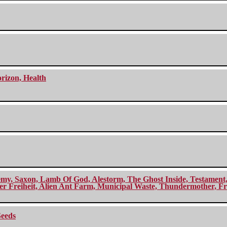
orizon, Health
my, Saxon, Lamb Of God, Alestorm, The Ghost Inside, Testament, A
r Freiheit, Alien Ant Farm, Municipal Waste, Thundermother, Fro
Seeds