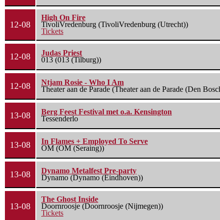
High On Fire
12-08
TivoliVredenburg (TivoliVredenburg (Utrecht))
Tickets
Judas Priest
12-08
013 (013 (Tilburg))
Ntjam Rosie - Who I Am
12-08
Theater aan de Parade (Theater aan de Parade (Den Bosc
Berg Feest Festival met o.a. Kensington
13-08
Tessenderlo
In Flames + Employed To Serve
13-08
OM (OM (Seraing))
Dynamo Metalfest Pre-party
13-08
Dynamo (Dynamo (Eindhoven))
The Ghost Inside
13-08
Doornroosje (Doornroosje (Nijmegen))
Tickets