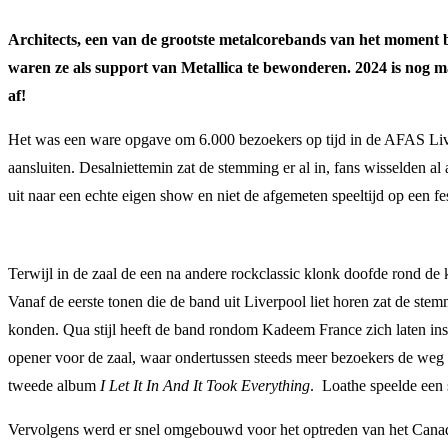
Architects, een van de grootste metalcorebands van het moment beh
waren ze als support van Metallica te bewonderen. 2024 is nog
af!
Het was een ware opgave om 6.000 bezoekers op tijd in de AFAS Live 
aansluiten. Desalniettemin zat de stemming er al in, fans wisselden 
uit naar een echte eigen show en niet de afgemeten speeltijd op een fes
Terwijl in de zaal de een na andere rockclassic klonk doofde rond d
Vanaf de eerste tonen die de band uit Liverpool liet horen zat de stem
konden. Qua stijl heeft de band rondom Kadeem France zich laten ins
opener voor de zaal, waar ondertussen steeds meer bezoekers de weg
tweede album
I Let It In And It Took Everything
. Loathe speelde een 
Vervolgens werd er snel omgebouwd voor het optreden van het Can