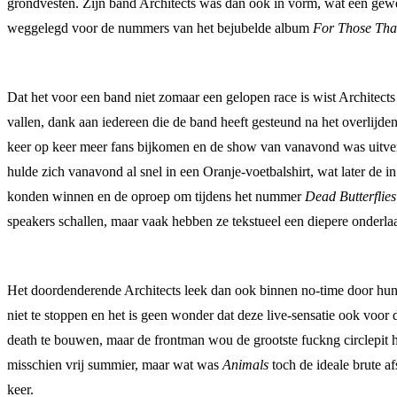
grondvesten. Zijn band Architects was dan ook in vorm, wat een gewe
weggelegd voor de nummers van het bejubelde album
For Those That
Dat het voor een band niet zomaar een gelopen race is wist Architects
vallen, dank aan iedereen die de band heeft gesteund na het overlijd
keer op keer meer fans bijkomen en de show van vanavond was uitverk
hulde zich vanavond al snel in een Oranje-voetbalshirt, wat later de
konden winnen en de oproep om tijdens het nummer
Dead Butterflies
speakers schallen, maar vaak hebben ze tekstueel een diepere onderl
Het doordenderende Architects leek dan ook binnen no-time door hun s
niet te stoppen en het is geen wonder dat deze live-sensatie ook voo
death te bouwen, maar de frontman wou de grootste fuckng circlepit h
misschien vrij summier, maar wat was
Animals
toch de ideale brute af
keer.