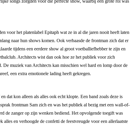
ijke songs zorgden voor die perfecte show, waarbij een grote rol was
 voor het platenlabel Epitaph wat ze in al die jaren nooit heeft laten
arenlang naar hun shows komen. Ook verbaasde de frontman zich dat er
rde tijdens een eerdere show al groot voetballiefhebber te zijn en
balclub. Architects wist dan ook hoe ze het publiek voor zich
gd. De muziek van Architects kan misschien wel hard en lomp door de
hreef, een extra emotionele lading heeft gekregen.
n dat kon alleen als alles ook echt klopte. Een band zoals deze is
ssprak frontman Sam zich en was het publiek al bezig met een wall-of-
d de zanger op zijn wenken bediend. Het opvolgende toegift was
k alles en verhoogde de confetti de feestvreugde voor een allerlaatste