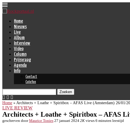
Home
Nieuws
Live
Album
Interview
Video
Column
Prijsvraag
Agenda
Info
Contact
Colofon
Zoeken
Home
»
Architects + Loathe + Spiritbox – AFAS Live (Amsterdam) 26/01/2
LIVE REVIEW
Architects + Loathe + Spiritbox – AFAS L
geschreven door
Maurice Tonies
27 januari 2024
2K
views
6 minuten leestijd