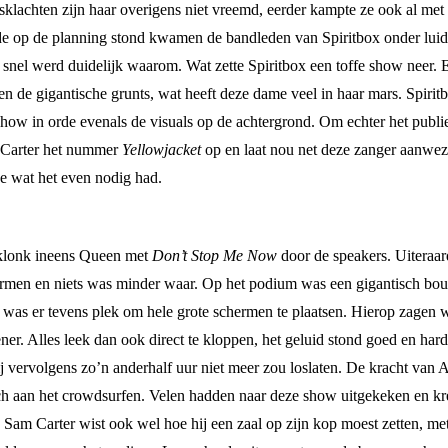
sklachten zijn haar overigens niet vreemd, eerder kampte ze ook al met
an de op de planning stond kwamen de bandleden van Spiritbox onder lui
al snel werd duidelijk waarom. Wat zette Spiritbox een toffe show neer
n de gigantische grunts, wat heeft deze dame veel in haar mars. Spirit
how in orde evenals de visuals op de achtergrond. Om echter het publie
 Carter het nummer
Yellowjacket
op en laat nou net deze zanger aanwezi
je wat het even nodig had.
 klonk ineens Queen met
Don’t Stop Me Now
door de speakers. Uiteraar
ormen en niets was minder waar. Op het podium was een gigantisch bo
 was er tevens plek om hele grote schermen te plaatsen. Hierop zagen w
ner. Alles leek dan ook direct te kloppen, het geluid stond goed en ha
ervolgens zo’n anderhalf uur niet meer zou loslaten. De kracht van Arc
ch aan het crowdsurfen. Velen hadden naar deze show uitgekeken en k
 Sam Carter wist ook wel hoe hij een zaal op zijn kop moest zetten, met