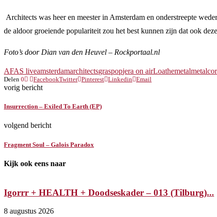
Architects was heer en meester in Amsterdam en onderstreepte wederom
de aldoor groeiende populariteit zou het best kunnen zijn dat ook de
Foto’s door Dian van den Heuvel – Rockportaal.nl
AFAS live
amsterdam
architects
graspop
jera on air
Loathe
metal
metalco
Delen
0
Facebook
Twitter
Pinterest
Linkedin
Email
vorig bericht
Insurrection – Exiled To Earth (EP)
volgend bericht
Fragment Soul – Galois Paradox
Kijk ook eens naar
Igorrr + HEALTH + Doodseskader – 013 (Tilburg)...
8 augustus 2026