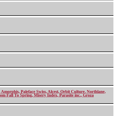
morphis, Paleface Swiss, Alcest, Orbit Culture, Northlane,
m Fall To Spring, Misery Index, Parasite inc., Groza