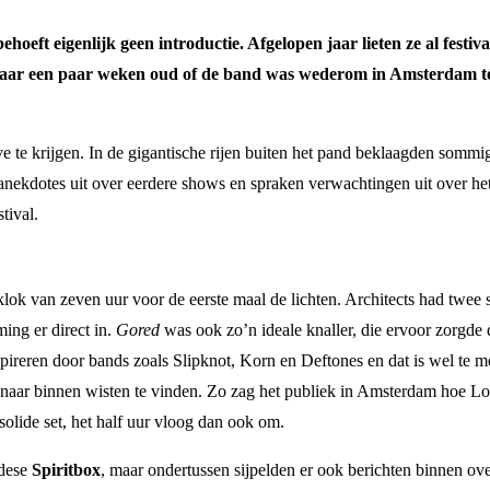
oeft eigenlijk geen introductie. Afgelopen jaar lieten ze al festiv
 maar een paar weken oud of de band was wederom in Amsterdam t
te krijgen. In de gigantische rijen buiten het pand beklaagden sommi
al anekdotes uit over eerdere shows en spraken verwachtingen uit over
tival.
e klok van zeven uur voor de eerste maal de lichten. Architects had t
ming er direct in.
Gored
was ook zo’n ideale knaller, die ervoor zorgde 
pireren door bands zoals Slipknot, Korn en Deftones en dat is wel te m
 naar binnen wisten te vinden. Zo zag het publiek in Amsterdam hoe L
solide set, het half uur vloog dan ook om.
adese
Spiritbox
, maar ondertussen sijpelden er ook berichten binnen ov