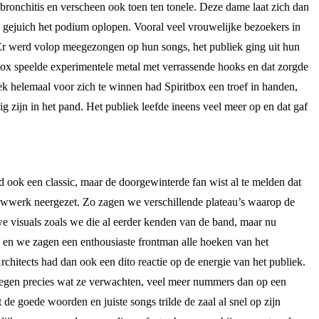
 bronchitis en verscheen ook toen ten tonele. Deze dame laat zich dan
d gejuich het podium oplopen. Vooral veel vrouwelijke bezoekers in
. Er werd volop meegezongen op hun songs, het publiek ging uit hun
box speelde experimentele metal met verrassende hooks en dat zorgde
k helemaal voor zich te winnen had Spiritbox een troef in handen,
g zijn in het pand. Het publiek leefde ineens veel meer op en dat gaf
d ook een classic, maar de doorgewinterde fan wist al te melden dat
uwwerk neergezet. Zo zagen we verschillende plateau’s waarop de
e visuals zoals we die al eerder kenden van de band, maar nu
rd en we zagen een enthousiaste frontman alle hoeken van het
hitects had dan ook een dito reactie op de energie van het publiek.
regen precies wat ze verwachten, veel meer nummers dan op een
 de goede woorden en juiste songs trilde de zaal al snel op zijn