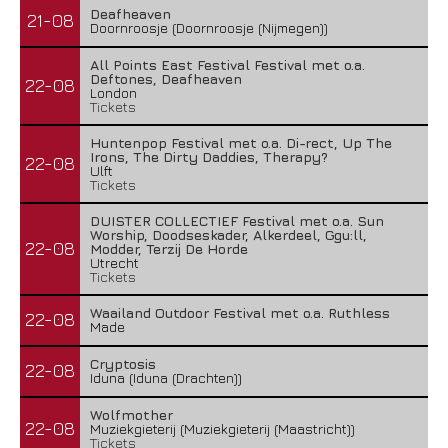
Deafheaven
21-08
Doornroosje (Doornroosje (Nijmegen))
All Points East Festival Festival met o.a.
Deftones, Deafheaven
22-08
London
Tickets
Huntenpop Festival met o.a. Di-rect, Up The
Irons, The Dirty Daddies, Therapy?
22-08
Ulft
Tickets
DUISTER COLLECTIEF Festival met o.a. Sun
Worship, Doodseskader, Alkerdeel, Ggu:ll,
22-08
Modder, Terzij De Horde
Utrecht
Tickets
Waailand Outdoor Festival met o.a. Ruthless
22-08
Made
Cryptosis
22-08
Iduna (Iduna (Drachten))
Wolfmother
22-08
Muziekgieterij (Muziekgieterij (Maastricht))
Tickets