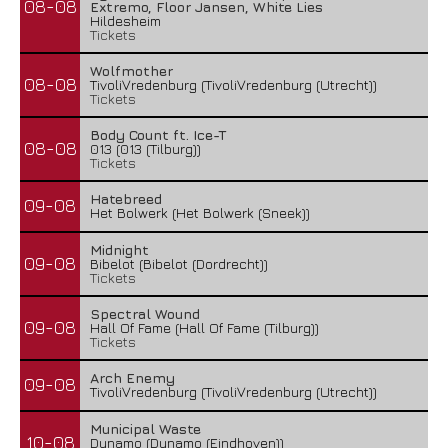
08-08
Extremo, Floor Jansen, White Lies
Hildesheim
Tickets
Wolfmother
08-08
TivoliVredenburg (TivoliVredenburg (Utrecht))
Tickets
Body Count ft. Ice-T
08-08
013 (013 (Tilburg))
Tickets
Hatebreed
09-08
Het Bolwerk (Het Bolwerk (Sneek))
Midnight
09-08
Bibelot (Bibelot (Dordrecht))
Tickets
Spectral Wound
09-08
Hall Of Fame (Hall Of Fame (Tilburg))
Tickets
Arch Enemy
09-08
TivoliVredenburg (TivoliVredenburg (Utrecht))
Municipal Waste
10-08
Dynamo (Dynamo (Eindhoven))