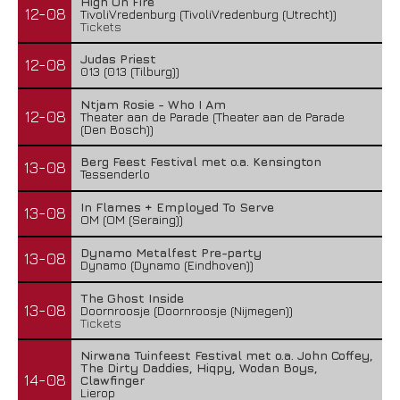
High On Fire
12-08
TivoliVredenburg (TivoliVredenburg (Utrecht))
Tickets
Judas Priest
12-08
013 (013 (Tilburg))
Ntjam Rosie - Who I Am
12-08
Theater aan de Parade (Theater aan de Parade
(Den Bosch))
Berg Feest Festival met o.a. Kensington
13-08
Tessenderlo
In Flames + Employed To Serve
13-08
OM (OM (Seraing))
Dynamo Metalfest Pre-party
13-08
Dynamo (Dynamo (Eindhoven))
The Ghost Inside
13-08
Doornroosje (Doornroosje (Nijmegen))
Tickets
Nirwana Tuinfeest Festival met o.a. John Coffey,
The Dirty Daddies, Hiqpy, Wodan Boys,
14-08
Clawfinger
Lierop