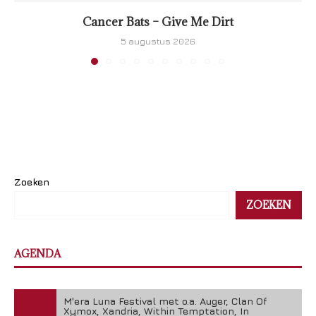
Cancer Bats – Give Me Dirt
5 augustus 2026
Zoeken
ZOEKEN
AGENDA
M'era Luna Festival met o.a. Auger, Clan Of
Xymox, Xandria, Within Temptation, In