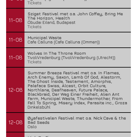
Tickets
Sziget Festival met o.a. John Coffey, Bring Me
The Horizon, Health
11-08
Óbudai Eiland, Budapest
Tickets
Municipal Waste
11-08
Cafe Calluna (Cafe Calluna (Ommen))
Wolves In The Throne Room
11-08
TivoliVredenburg (TivoliVredenburg (Utrecht))
Tickets
Summer Breeze Festival met o.a. In Flames,
Arch Enemy, Saxon, Lamb Of God, Alestorm,
The Ghost Inside, Testament, Amorphis,
Paleface Swiss, Alcest, Orbit Culture,
12-08
Northlane, Deafheaven, Future Palace,
Blackbraid, Der Weg Einer Freiheit, Alien Ant
Farm, Municipal Waste, Thundermother, From
Fall To Spring, Misery Index, Parasite inc., Groza
Dinkelsbühl
Øyafestivalen Festival met o.a. Nick Cave & the
12-08
Bad Seeds
Oslo