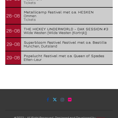
Tickets
Metallicamp Festival met o.a. HESKEN
28-08
Ommen
Tickets
THE HICKEY UNDERWORLD - DAK SESSION #3
28-08
Wilde Westen (Wilde Westen (Kortrijk))
Superbloom Festival Festival met o.a. Bastille
29-08
Munchen, Duitsland
Popelucht Festival met o.a. Queen of Spades
29-08
Etten-Leur
@2023 - All Right Reserved. Designed and Developed by
Harm