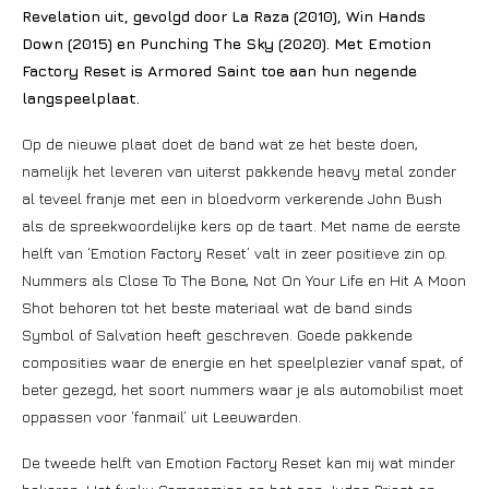
Revelation uit, gevolgd door La Raza (2010), Win Hands
Down (2015) en Punching The Sky (2020). Met Emotion
Factory Reset is Armored Saint toe aan hun negende
langspeelplaat.
Op de nieuwe plaat doet de band wat ze het beste doen,
namelijk het leveren van uiterst pakkende heavy metal zonder
al teveel franje met een in bloedvorm verkerende John Bush
als de spreekwoordelijke kers op de taart. Met name de eerste
helft van ‘Emotion Factory Reset’ valt in zeer positieve zin op.
Nummers als Close To The Bone, Not On Your Life en Hit A Moon
Shot behoren tot het beste materiaal wat de band sinds
Symbol of Salvation heeft geschreven. Goede pakkende
composities waar de energie en het speelplezier vanaf spat, of
beter gezegd, het soort nummers waar je als automobilist moet
oppassen voor ‘fanmail’ uit Leeuwarden.
De tweede helft van Emotion Factory Reset kan mij wat minder