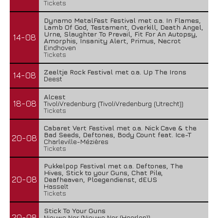
Tickets
Dynamo MetalFest Festival met o.a. In Flames,
Lamb Of God, Testament, Overkill, Death Angel,
Urne, Slaughter To Prevail, Fit For An Autopsy,
14-08
Amorphis, Insanity Alert, Primus, Necrot
Eindhoven
Tickets
Zeeltje Rock Festival met o.a. Up The Irons
14-08
Deest
Alcest
18-08
TivoliVredenburg (TivoliVredenburg (Utrecht))
Tickets
Cabaret Vert Festival met o.a. Nick Cave & the
Bad Seeds, Deftones, Body Count feat. Ice-T
20-08
Charleville-Mézières
Tickets
Pukkelpop Festival met o.a. Deftones, The
Hives, Stick to your Guns, Chat Pile,
20-08
Deafheaven, Ploegendienst, dEUS
Hasselt
Tickets
Stick To Your Guns
20-08
Nieuwe Nor (Nieuwe Nor (Heerlen))