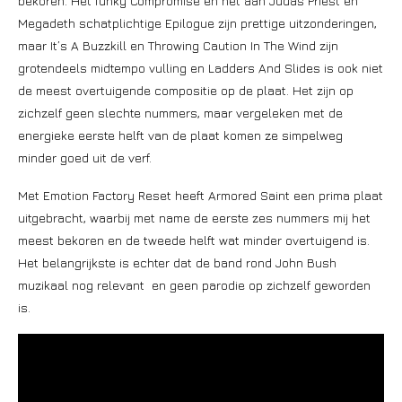
bekoren. Het funky Compromise en het aan Judas Priest en
Megadeth schatplichtige Epilogue zijn prettige uitzonderingen,
maar It’s A Buzzkill en Throwing Caution In The Wind zijn
grotendeels midtempo vulling en Ladders And Slides is ook niet
de meest overtuigende compositie op de plaat. Het zijn op
zichzelf geen slechte nummers, maar vergeleken met de
energieke eerste helft van de plaat komen ze simpelweg
minder goed uit de verf.
Met Emotion Factory Reset heeft Armored Saint een prima plaat
uitgebracht, waarbij met name de eerste zes nummers mij het
meest bekoren en de tweede helft wat minder overtuigend is.
Het belangrijkste is echter dat de band rond John Bush
muzikaal nog relevant en geen parodie op zichzelf geworden
is.