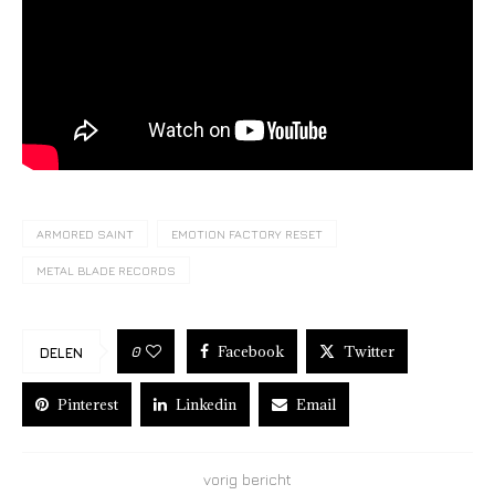
ARMORED SAINT
EMOTION FACTORY RESET
METAL BLADE RECORDS
Facebook
Twitter
0
DELEN
Pinterest
Linkedin
Email
vorig bericht