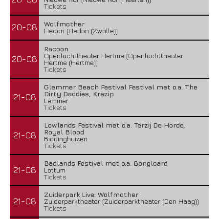
Tickets
Wolfmother
20-08
Hedon (Hedon (Zwolle))
Racoon
Openluchttheater Hertme (Openluchttheater
20-08
Hertme (Hertme))
Tickets
Glemmer Beach Festival Festival met o.a. The
Dirty Daddies, Krezip
21-08
Lemmer
Tickets
Lowlands Festival met o.a. Terzij De Horde,
Royal Blood
21-08
Biddinghuizen
Tickets
Badlands Festival met o.a. Bongloard
21-08
Lottum
Tickets
Zuiderpark Live: Wolfmother
21-08
Zuiderparktheater (Zuiderparktheater (Den Haag))
Tickets