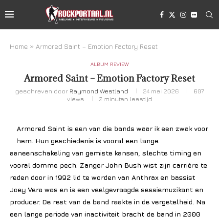
Home
»
Armored Saint – Emotion Factory Reset
ALBUM REVIEW
Armored Saint – Emotion Factory Reset
geschreven door
Raymond Westland
24 mei 2026
607
views
2 minuten leestijd
Armored Saint is een van die bands waar ik een zwak voor
hem. Hun geschiedenis is vooral een lange
aaneenschakeling van gemiste kansen, slechte timing en
vooral domme pech. Zanger John Bush wist zijn carrière te
reden door in 1992 lid te worden van Anthrax en bassist
Joey Vera was en is een veelgevraagde sessiemuzikant en
producer. De rest van de band raakte in de vergetelheid. Na
een lange periode van inactiviteit bracht de band in 2000