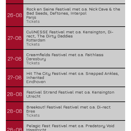
Rock en Seine Festival met o.a. Nick Cave & the
Bad Seeds, Deftones, Interpol
26-08
Parijs
Tickets
CuliNESSE Festival met o.a. Kensington, Di-
rect, The Dirty Daddies
27-08
Rotterdam
Tickets
Creamfields Festival met o.a. Faithless
27-08
Daresbury
Tickets
Hit The City Festival met o.a. Snapped Ankles,
27-08
Inherited
Eindhoven
Festival Strand Festival met o.a. Kensington
28-08
Utrecht
Breekout! Festival Festival met o.a. Di-rect
28-08
Bree
Tickets
Pelagic Fest Festival met o.a. Predatory Void
28-08
Maastricht