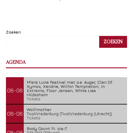
Zoeken
ZOEKEN
AGENDA
M'era Luna Festival met o.a. Auger, Clan Of
Xymox, Xandria, Within Temptation, In
08-08
Extremo, Floor Jansen, White Lies
Hildesheim
Tickets
Wolfmother
08-08
TivoliVredenburg (TivoliVredenburg (Utrecht))
Tickets
Body Count ft. Ice-T
08-08
013 (013 (Tilburg))