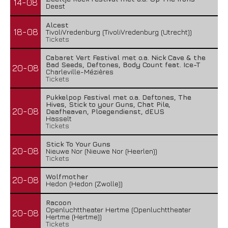
14-08
Deest
Alcest
18-08
TivoliVredenburg (TivoliVredenburg (Utrecht))
Tickets
Cabaret Vert Festival met o.a. Nick Cave & the
Bad Seeds, Deftones, Body Count feat. Ice-T
20-08
Charleville-Mézières
Tickets
Pukkelpop Festival met o.a. Deftones, The
Hives, Stick to your Guns, Chat Pile,
20-08
Deafheaven, Ploegendienst, dEUS
Hasselt
Tickets
Stick To Your Guns
20-08
Nieuwe Nor (Nieuwe Nor (Heerlen))
Tickets
Wolfmother
20-08
Hedon (Hedon (Zwolle))
Racoon
Openluchttheater Hertme (Openluchttheater
20-08
Hertme (Hertme))
Tickets