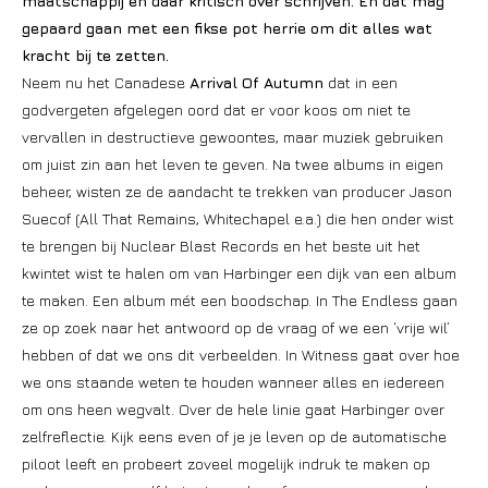
maatschappij en daar kritisch over schrijven. En dat mag
gepaard gaan met een fikse pot herrie om dit alles wat
kracht bij te zetten.
Neem nu het Canadese
Arrival Of Autumn
dat in een
godvergeten afgelegen oord dat er voor koos om niet te
vervallen in destructieve gewoontes, maar muziek gebruiken
om juist zin aan het leven te geven. Na twee albums in eigen
beheer, wisten ze de aandacht te trekken van producer Jason
Suecof (All That Remains, Whitechapel e.a.) die hen onder wist
te brengen bij Nuclear Blast Records en het beste uit het
kwintet wist te halen om van Harbinger een dijk van een album
te maken. Een album mét een boodschap. In The Endless gaan
ze op zoek naar het antwoord op de vraag of we een ‘vrije wil’
hebben of dat we ons dit verbeelden. In Witness gaat over hoe
we ons staande weten te houden wanneer alles en iedereen
om ons heen wegvalt. Over de hele linie gaat Harbinger over
zelfreflectie. Kijk eens even of je je leven op de automatische
piloot leeft en probeert zoveel mogelijk indruk te maken op