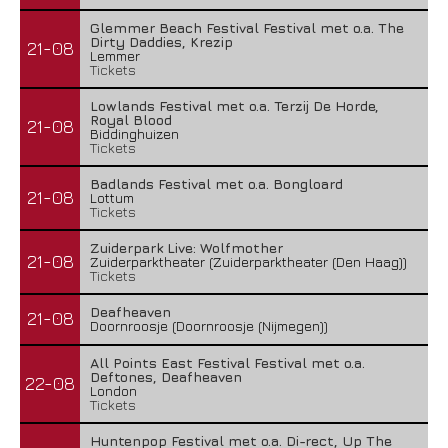
Glemmer Beach Festival Festival met o.a. The
Dirty Daddies, Krezip
21-08
Lemmer
Tickets
Lowlands Festival met o.a. Terzij De Horde,
Royal Blood
21-08
Biddinghuizen
Tickets
Badlands Festival met o.a. Bongloard
21-08
Lottum
Tickets
Zuiderpark Live: Wolfmother
21-08
Zuiderparktheater (Zuiderparktheater (Den Haag))
Tickets
Deafheaven
21-08
Doornroosje (Doornroosje (Nijmegen))
All Points East Festival Festival met o.a.
Deftones, Deafheaven
22-08
London
Tickets
Huntenpop Festival met o.a. Di-rect, Up The