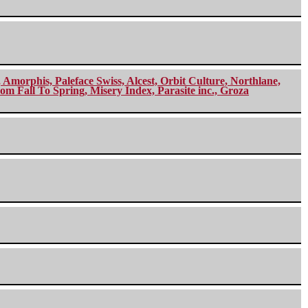
morphis, Paleface Swiss, Alcest, Orbit Culture, Northlane,
m Fall To Spring, Misery Index, Parasite inc., Groza