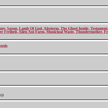
my, Saxon, Lamb Of God, Alestorm, The Ghost Inside, Testament, A
r Freiheit, Alien Ant Farm, Municipal Waste, Thundermother, Fro
Seeds
h))