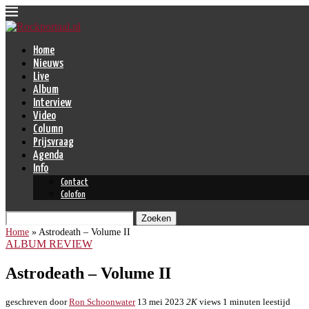
Home
Nieuws
Live
Album
Interview
Video
Column
Prijsvraag
Agenda
Info
Contact
Colofon
Zoeken
Home
»
Astrodeath – Volume II
ALBUM REVIEW
Astrodeath – Volume II
geschreven door
Ron Schoonwater
13 mei 2023
2K
views
1 minuten leestijd