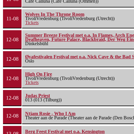
Cafe Calluna (Cafe Calluna (Ommen))
Wolves In The Throne Room
11-08
TivoliVredenburg (TivoliVredenburg (Utrecht))
Tickets
Summer Breeze Festival met o.a. In Flames, Arch Ene
12-08
Deafheaven, Future Palace, Blackbraid, Der Weg Eine
Dinkelsbühl
Øyafestivalen Festival met o.a. Nick Cave & the Bad 
12-08
Oslo
High On Fire
12-08
TivoliVredenburg (TivoliVredenburg (Utrecht))
Tickets
Judas Priest
12-08
013 (013 (Tilburg))
Ntjam Rosie - Who I Am
12-08
Theater aan de Parade (Theater aan de Parade (Den Bosc
Berg Feest Festival met o.a. Kensington
13-08