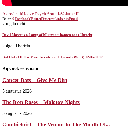
Astrodeath
Heavy Psych Sounds
Volume II
Delen
0
Facebook
Twitter
Pinterest
Linkedin
Email
vorig bericht
Devil Master en Lamp of Murmuur komen naar Utrecht
volgend bericht
Bat Out of Hell – Muziekcentrum de Bosuil (Weert) 12/05/2023
Kijk ook eens naar
Cancer Bats – Give Me Dirt
5 augustus 2026
The Iron Roses – Molotov Nights
5 augustus 2026
Combichrist – The Venom In The Mouth Of...