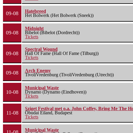
Hatebreed
09-08
Het Bolwerk (Het Bolwerk (Sneek))
Midnight
09-08
Bibelot (Bibelot (Dordrecht))
Tickets
Spectral Wound
09-08
Hall Of Fame (Hall Of Fame (Tilburg))
Tickets
Arch Enemy
09-08
TivoliVredenburg (TivoliVredenburg (Utrecht))
Municipal Waste
10-08
Dynamo (Dynamo (Eindhoven))
Tickets
Sziget Festival met o.a. John Coffey, Bring Me The H
11-08
Óbudai Eiland, Budapest
Tickets
Municipal Waste
11-08