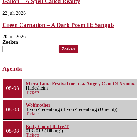
Gallon – A Spell Called Reality
22 juli 2026
Green Carnation – A Dark Poem II: Sanguis
20 juli 2026
Zoeken
Zoeken
Agenda
M'era Luna Festival met o.a. Auger, Clan Of Xymox, 
08-08
Hildesheim
Tickets
Wolfmother
08-08
TivoliVredenburg (TivoliVredenburg (Utrecht))
Tickets
Body Count ft. Ice-T
08-08
013 (013 (Tilburg))
Tickets