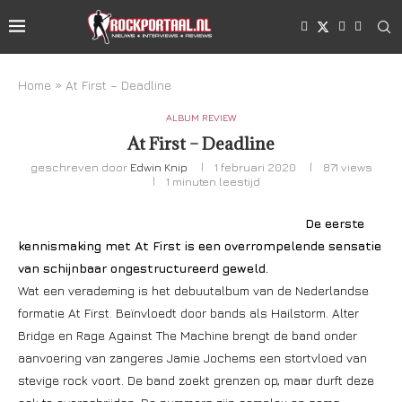
Home
»
At First – Deadline
ALBUM REVIEW
At First – Deadline
geschreven door
Edwin Knip
1 februari 2020
871
views
1 minuten leestijd
De eerste
kennismaking met At First is een overrompelende sensatie
van schijnbaar ongestructureerd geweld.
Wat een verademing is het debuutalbum van de Nederlandse
formatie At First. Beïnvloedt door bands als Hailstorm. Alter
Bridge en Rage Against The Machine brengt de band onder
aanvoering van zangeres Jamie Jochems een stortvloed van
stevige rock voort. De band zoekt grenzen op, maar durft deze