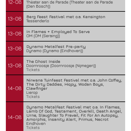
12-08
Theater aan de Parade (Theater aan de Parade
(Den Bosch))
Berg Feest Festival met o.a. Kensington
13-08
Tessenderlo
In Flames + Employed To Serve
13-08
OM (OM (Seraing))
Dynamo Metalfest Pre-party
13-08
Dynamo (Dynamo (Eindhoven))
The Ghost Inside
13-08
Doornroosje (Doornroosje (Nijmegen))
Tickets
Nirwana Tuinfeest Festival met o.a. John Coffey,
The Dirty Daddies, Hiqpy, Wodan Boys,
14-08
Clawfinger
Lierop
Tickets
Dynamo MetalFest Festival met o.a. In Flames,
Lamb Of God, Testament, Overkill, Death Angel,
Urne, Slaughter To Prevail, Fit For An Autopsy,
14-08
Amorphis, Insanity Alert, Primus, Necrot
Eindhoven
Tickets