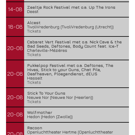
Zeeltje Rock Festival met o.a. Up The Irons
14-08
Deest
Alcest
18-08
TivoliVredenburg (TivoliVredenburg (Utrecht))
Tickets
Cabaret Vert Festival met o.a. Nick Cave & the
Bad Seeds, Deftones, Body Count feat. Ice-T
20-08
Charleville-Mézières
Tickets
Pukkelpop Festival met o.a. Deftones, The
Hives, Stick to your Guns, Chat Pile,
20-08
Deafheaven, Ploegendienst, dEUS
Hasselt
Tickets
Stick To Your Guns
20-08
Nieuwe Nor (Nieuwe Nor (Heerlen))
Tickets
Wolfmother
20-08
Hedon (Hedon (Zwolle))
Racoon
Openluchttheater Hertme (Openluchttheater
20-08