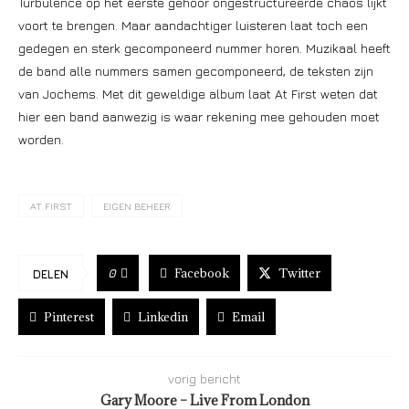
Turbulence op het eerste gehoor ongestructureerde chaos lijkt
voort te brengen. Maar aandachtiger luisteren laat toch een
gedegen en sterk gecomponeerd nummer horen. Muzikaal heeft
de band alle nummers samen gecomponeerd, de teksten zijn
van Jochems. Met dit geweldige album laat At First weten dat
hier een band aanwezig is waar rekening mee gehouden moet
worden.
AT FIRST
EIGEN BEHEER
Facebook
Twitter
0
DELEN
Pinterest
Linkedin
Email
vorig bericht
Gary Moore – Live From London