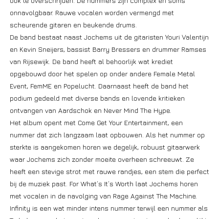
ook te overschrijden. De nummers zijn complex en soms
onnavolgbaar. Rauwe vocalen worden vermengd met
scheurende gitaren en beukende drums.
De band bestaat naast Jochems uit de gitaristen Youri Valentijn
en Kevin Sneijers, bassist Barry Bressers en drummer Ramses
van Rijsewijk. De band heeft al behoorlijk wat krediet
opgebouwd door het spelen op onder andere Female Metal
Event, FemME en Popelucht. Daarnaast heeft de band het
podium gedeeld met diverse bands en lovende kritieken
ontvangen van Aardschok en Never Mind The Hype.
Het album opent met Come Get Your Entertainment, een
nummer dat zich langzaam laat opbouwen. Als het nummer op
sterkte is aangekomen horen we degelijk, robuust gitaarwerk
waar Jochems zich zonder moeite overheen schreeuwt. Ze
heeft een stevige strot met rauwe randjes, een stem die perfect
bij de muziek past. For What’s It’s Worth laat Jochems horen
met vocalen in de navolging van Rage Against The Machine.
Infinity is een wat minder intens nummer terwijl een nummer als