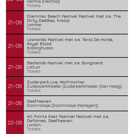
Hertme (Hertme))
Tickets
Glemmer Beach Festival Festival met o.a. The
Dirty Daddies, Krezip
21-08
Lemmer
Tickets
Lowlands Festival met o.a. Terzij De Horde,
Royal Blood
21-08
Biddinghuizen
Tickets
Badlands Festival met o.a. Bongloard
21-08
Lottum
Tickets
Zuiderpark Live: Wolfmother
21-08
Zuiderparktheater (Zuiderparktheater (Den Haag))
Tickets
Deafheaven
21-08
Doornroosje (Doornroosje (Nijmegen))
All Points East Festival Festival met o.a.
Deftones, Deafheaven
22-08
London
Tickets