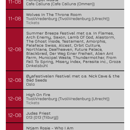
11-08
Cafe Calluna (Cafe Calluna (Ommen))
Wolves In The Throne Room
11-08
TivoliVredenburg (TivoliVredenburg (Utrecht))
Tickets
Summer Breeze Festival met o.a. In Flames,
Arch Enemy, Saxon, Lamb Of God, Alestorm,
The Ghost Inside, Testament, Amorphis,
Paleface Swiss, Alcest, Orbit Culture,
12-08
Northlane, Deafheaven, Future Palace,
Blackbraid, Der Weg Einer Freiheit, Alien Ant
Farm, Municipal Waste, Thundermother, From
Fall To Spring, Misery Index, Parasite inc., Groza
Dinkelsbühl
Øyafestivalen Festival met o.a. Nick Cave & the
12-08
Bad Seeds
Oslo
High On Fire
12-08
TivoliVredenburg (TivoliVredenburg (Utrecht))
Tickets
Judas Priest
12-08
013 (013 (Tilburg))
Ntjam Rosie - Who I Am