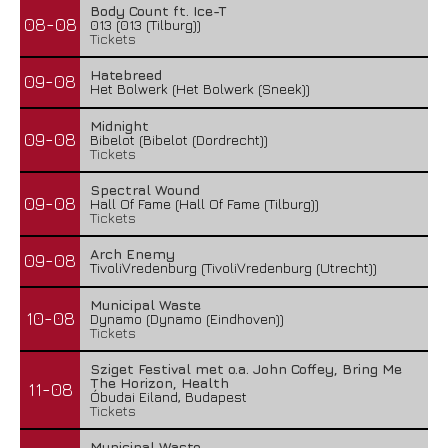
Body Count ft. Ice-T
08-08
013 (013 (Tilburg))
Tickets
Hatebreed
09-08
Het Bolwerk (Het Bolwerk (Sneek))
Midnight
09-08
Bibelot (Bibelot (Dordrecht))
Tickets
Spectral Wound
09-08
Hall Of Fame (Hall Of Fame (Tilburg))
Tickets
Arch Enemy
09-08
TivoliVredenburg (TivoliVredenburg (Utrecht))
Municipal Waste
10-08
Dynamo (Dynamo (Eindhoven))
Tickets
Sziget Festival met o.a. John Coffey, Bring Me
The Horizon, Health
11-08
Óbudai Eiland, Budapest
Tickets
Municipal Waste