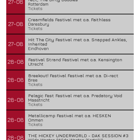
27-08
Rotterdam
Tickets
Creamfields Festival met o.a. Faithless
27-08
Daresbury
Tickets
Hit The City Festival met o.a. Snapped Ankles,
27-08
Inherited
Eindhoven
Festival Strand Festival met o.a. Kensington
28-08
Utrecht
Breekout! Festival Festival met o.a. Di-rect
28-08
Bree
Tickets
Pelagic Fest Festival met o.a. Predatory Void
28-08
Maastricht
Tickets
Metallicamp Festival met o.a. HESKEN
28-08
Ommen
Tickets
THE HICKEY UNDERWORLD - DAK SESSION #3
28-08
Wilde Westen (Wilde Westen (Kortrijk))