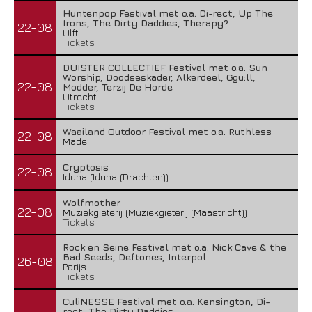
Huntenpop Festival met o.a. Di-rect, Up The
Irons, The Dirty Daddies, Therapy?
22-08
Ulft
Tickets
DUISTER COLLECTIEF Festival met o.a. Sun
Worship, Doodseskader, Alkerdeel, Ggu:ll,
22-08
Modder, Terzij De Horde
Utrecht
Tickets
Waailand Outdoor Festival met o.a. Ruthless
22-08
Made
Cryptosis
22-08
Iduna (Iduna (Drachten))
Wolfmother
22-08
Muziekgieterij (Muziekgieterij (Maastricht))
Tickets
Rock en Seine Festival met o.a. Nick Cave & the
Bad Seeds, Deftones, Interpol
26-08
Parijs
Tickets
CuliNESSE Festival met o.a. Kensington, Di-
rect, The Dirty Daddies