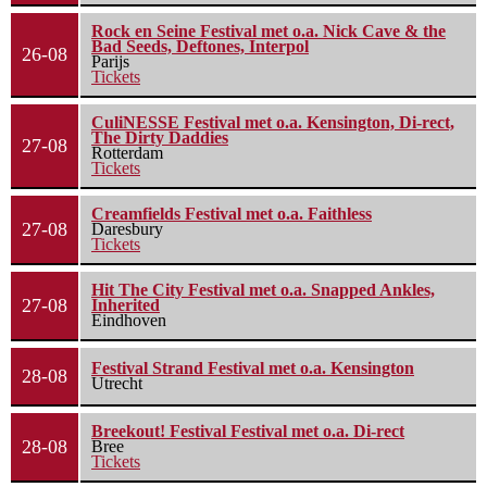
Rock en Seine Festival met o.a. Nick Cave & the
Bad Seeds, Deftones, Interpol
26-08
Parijs
Tickets
CuliNESSE Festival met o.a. Kensington, Di-rect,
The Dirty Daddies
27-08
Rotterdam
Tickets
Creamfields Festival met o.a. Faithless
27-08
Daresbury
Tickets
Hit The City Festival met o.a. Snapped Ankles,
27-08
Inherited
Eindhoven
Festival Strand Festival met o.a. Kensington
28-08
Utrecht
Breekout! Festival Festival met o.a. Di-rect
28-08
Bree
Tickets