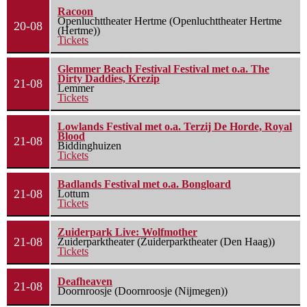
Racoon
Openluchttheater Hertme (Openluchttheater Hertme
20-08
(Hertme))
Tickets
Glemmer Beach Festival Festival met o.a. The
Dirty Daddies, Krezip
21-08
Lemmer
Tickets
Lowlands Festival met o.a. Terzij De Horde, Royal
Blood
21-08
Biddinghuizen
Tickets
Badlands Festival met o.a. Bongloard
21-08
Lottum
Tickets
Zuiderpark Live: Wolfmother
21-08
Zuiderparktheater (Zuiderparktheater (Den Haag))
Tickets
Deafheaven
21-08
Doornroosje (Doornroosje (Nijmegen))