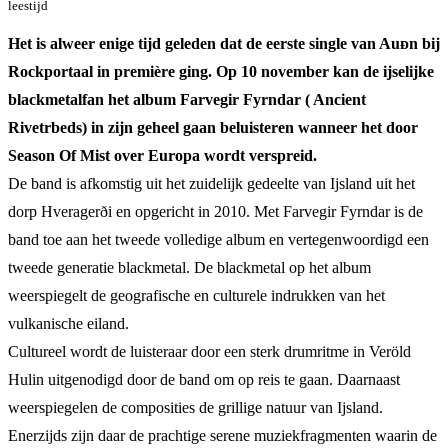
leestijd
Het is alweer enige tijd geleden dat de eerste single van Auᴆn bij
Rockportaal in première ging. Op 10 november kan de ijselijke
blackmetalfan het album Farvegir Fyrndar ( Ancient
Rivetrbeds) in zijn geheel gaan beluisteren wanneer het door
Season Of Mist over Europa wordt verspreid.
De band is afkomstig uit het zuidelijk gedeelte van Ijsland uit het
dorp Hveragerði en opgericht in 2010. Met Farvegir Fyrndar is de
band toe aan het tweede volledige album en vertegenwoordigd een
tweede generatie blackmetal. De blackmetal op het album
weerspiegelt de geografische en culturele indrukken van het
vulkanische eiland.
Cultureel wordt de luisteraar door een sterk drumritme in Veröld
Hulin uitgenodigd door de band om op reis te gaan. Daarnaast
weerspiegelen de composities de grillige natuur van Ijsland.
Enerzijds zijn daar de prachtige serene muziekfragmenten waarin de