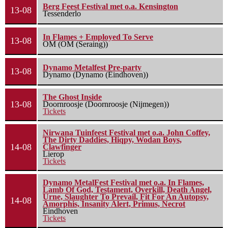
Berg Feest Festival met o.a. Kensington
13-08
Tessenderlo
In Flames + Employed To Serve
13-08
OM (OM (Seraing))
Dynamo Metalfest Pre-party
13-08
Dynamo (Dynamo (Eindhoven))
The Ghost Inside
13-08
Doornroosje (Doornroosje (Nijmegen))
Tickets
Nirwana Tuinfeest Festival met o.a. John Coffey,
The Dirty Daddies, Hiqpy, Wodan Boys,
14-08
Clawfinger
Lierop
Tickets
Dynamo MetalFest Festival met o.a. In Flames,
Lamb Of God, Testament, Overkill, Death Angel,
Urne, Slaughter To Prevail, Fit For An Autopsy,
14-08
Amorphis, Insanity Alert, Primus, Necrot
Eindhoven
Tickets