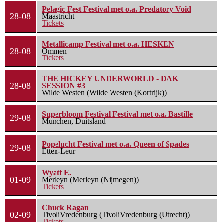
Pelagic Fest Festival met o.a. Predatory Void
28-08
Maastricht
Tickets
Metallicamp Festival met o.a. HESKEN
28-08
Ommen
Tickets
THE HICKEY UNDERWORLD - DAK
28-08
SESSION #3
Wilde Westen (Wilde Westen (Kortrijk))
Superbloom Festival Festival met o.a. Bastille
29-08
Munchen, Duitsland
Popelucht Festival met o.a. Queen of Spades
29-08
Etten-Leur
Wyatt E.
01-09
Merleyn (Merleyn (Nijmegen))
Tickets
Chuck Ragan
02-09
TivoliVredenburg (TivoliVredenburg (Utrecht))
Tickets