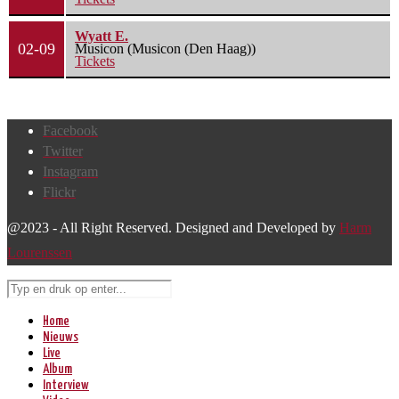
Wyatt E.
02-09
Musicon (Musicon (Den Haag))
Tickets
Facebook
Twitter
Instagram
Flickr
@2023 - All Right Reserved. Designed and Developed by
Harm
Lourenssen
Home
Nieuws
Live
Album
Interview