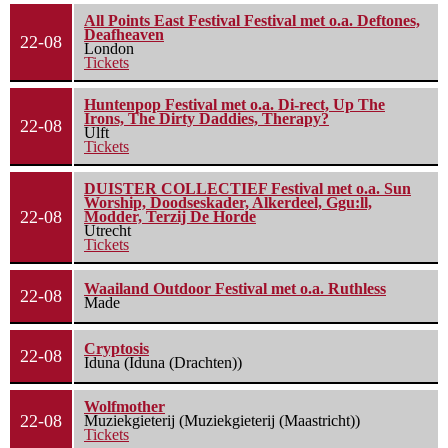
All Points East Festival Festival met o.a. Deftones,
Deafheaven
22-08
London
Tickets
Huntenpop Festival met o.a. Di-rect, Up The
Irons, The Dirty Daddies, Therapy?
22-08
Ulft
Tickets
DUISTER COLLECTIEF Festival met o.a. Sun
Worship, Doodseskader, Alkerdeel, Ggu:ll,
22-08
Modder, Terzij De Horde
Utrecht
Tickets
Waailand Outdoor Festival met o.a. Ruthless
22-08
Made
Cryptosis
22-08
Iduna (Iduna (Drachten))
Wolfmother
22-08
Muziekgieterij (Muziekgieterij (Maastricht))
Tickets