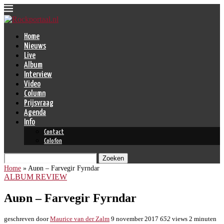
Home
Nieuws
Live
Album
Interview
Video
Column
Prijsvraag
Agenda
Info
Contact
Colofon
Zoeken
Home
»
Auᴆn – Farvegir Fyrndar
ALBUM REVIEW
Auᴆn – Farvegir Fyrndar
geschreven door
Maurice van der Zalm
9 november 2017
652
views
2 minuten