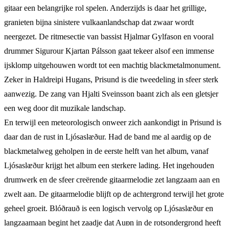
gitaar een belangrijke rol spelen. Anderzijds is daar het grillige,
granieten bijna sinistere vulkaanlandschap dat zwaar wordt
neergezet. De ritmesectie van bassist Hjalmar Gylfason en vooral
drummer Sigurour Kjartan Pálsson gaat tekeer alsof een immense
ijsklomp uitgehouwen wordt tot een machtig blackmetalmonument.
Zeker in Haldreipi Hugans, Prisund is die tweedeling in sfeer sterk
aanwezig. De zang van Hjalti Sveinsson baant zich als een gletsjer
een weg door dit muzikale landschap.
En terwijl een meteorologisch onweer zich aankondigt in Prisund is
daar dan de rust in Ljósaslᴂður. Had de band me al aardig op de
blackmetalweg geholpen in de eerste helft van het album, vanaf
Ljósaslᴂður krijgt het album een sterkere lading. Het ingehouden
drumwerk en de sfeer creërende gitaarmelodie zet langzaam aan en
zwelt aan. De gitaarmelodie blijft op de achtergrond terwijl het grote
geheel groeit. Blóðrauð is een logisch vervolg op Ljósaslᴂður en
langzaamaan begint het zaadje dat Auᴆn in de rotsondergrond heeft