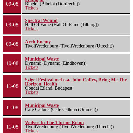
09-08
Bibelot (Bibelot (Dordrecht))
Tickets
Spectral Wound
09-08
Hall Of Fame (Hall Of Fame (Tilburg))
Tickets
Arch Enemy
09-08
TivoliVredenburg (TivoliVredenburg (Utrecht))
Municipal Waste
10-08
Dynamo (Dynamo (Eindhoven))
Tickets
Sziget Festival met o.a. John Coffey, Bring Me The
Horizon, Health
11-08
Óbudai Eiland, Budapest
Tickets
Municipal Waste
11-08
Cafe Calluna (Cafe Calluna (Ommen))
Wolves In The Throne Room
11-08
TivoliVredenburg (TivoliVredenburg (Utrecht))
Tickets