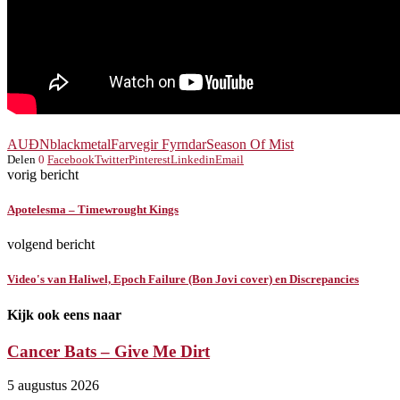
AUÐN
blackmetal
Farvegir Fyrndar
Season Of Mist
Delen
0
Facebook
Twitter
Pinterest
Linkedin
Email
vorig bericht
Apotelesma – Timewrought Kings
volgend bericht
Video's van Haliwel, Epoch Failure (Bon Jovi cover) en Discrepancies
Kijk ook eens naar
Cancer Bats – Give Me Dirt
5 augustus 2026