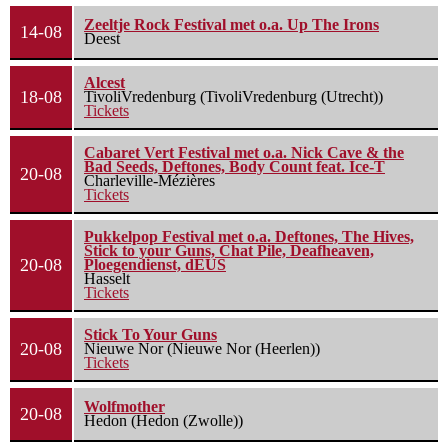
Zeeltje Rock Festival met o.a. Up The Irons
14-08
Deest
Alcest
18-08
TivoliVredenburg (TivoliVredenburg (Utrecht))
Tickets
Cabaret Vert Festival met o.a. Nick Cave & the
Bad Seeds, Deftones, Body Count feat. Ice-T
20-08
Charleville-Mézières
Tickets
Pukkelpop Festival met o.a. Deftones, The Hives,
Stick to your Guns, Chat Pile, Deafheaven,
20-08
Ploegendienst, dEUS
Hasselt
Tickets
Stick To Your Guns
20-08
Nieuwe Nor (Nieuwe Nor (Heerlen))
Tickets
Wolfmother
20-08
Hedon (Hedon (Zwolle))