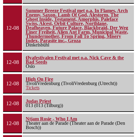
Summer Breeze Festival met o.a. In Flames, Arch
Enemy, Saxon, Lamb Of God, Alestorm, The
Ghost Inside, Testament, Amorphis, Paleface
Swiss, Alcest, Orbit Culture, Northlane,
12-08
Deafheaven, Future Palace, Blackbraid, Der Weg
Einer Freiheit, Alien Ant Farm, Municipal Waste,
Thundermother, From Fall To Spring, Misery
Index, Parasite inc., Groza
Dinkelsbühl
Øyafestivalen Festival met o.a. Nick Cave & the
12-08
Bad Seeds
Oslo
High On Fire
12-08
TivoliVredenburg (TivoliVredenburg (Utrecht))
Tickets
Judas Priest
12-08
013 (013 (Tilburg))
Ntjam Rosie - Who I Am
12-08
Theater aan de Parade (Theater aan de Parade (Den
Bosch))