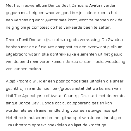
Met het nieuwe album Dance Devil Dance is
Avatar
verder
gegaan met hetgeen waar ze goed in zijn. Iedere keer is het
een verrassing waar Avatar mee komt, want ze hebben ook de
neiging om je compleet op het verkeerde been te zetten.
Dance Devil Dance blijkt niet zo’n grote verrassing. De Zweden
hebben met de elf nieuwe composities een evenwichtig album
uitgebracht waarin alle aantrekkelijke elementen uit het geluid
van de band naar voren komen. Je zou er een mooie tweedeling
van kunnen maken.
Altijd krachtig wil ik er een paar composities uithalen die (meer)
gelinkt zijn naar de hoempa-/groovemetal dat we kennen van
Hail The Apocalypse of Avatar Country. Dat start met de eerste
single Dance Devil Dance dat al galopperend gezien kan
worden als een fraaie handleiding voor een stevige moshpit.
Het ritme is pulserend en het gitaarspel van Jonas Jarlsby en
Tim Öhrström spreekt boekdelen en lijmt de krachtige