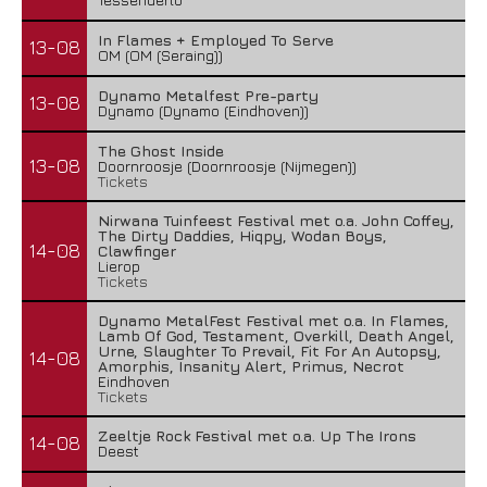
In Flames + Employed To Serve
13-08
OM (OM (Seraing))
Dynamo Metalfest Pre-party
13-08
Dynamo (Dynamo (Eindhoven))
The Ghost Inside
13-08
Doornroosje (Doornroosje (Nijmegen))
Tickets
Nirwana Tuinfeest Festival met o.a. John Coffey,
The Dirty Daddies, Hiqpy, Wodan Boys,
14-08
Clawfinger
Lierop
Tickets
Dynamo MetalFest Festival met o.a. In Flames,
Lamb Of God, Testament, Overkill, Death Angel,
Urne, Slaughter To Prevail, Fit For An Autopsy,
14-08
Amorphis, Insanity Alert, Primus, Necrot
Eindhoven
Tickets
Zeeltje Rock Festival met o.a. Up The Irons
14-08
Deest