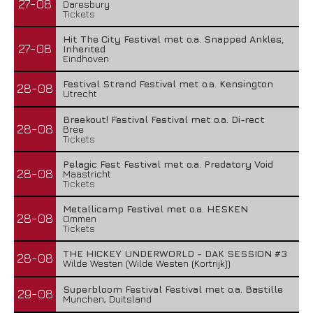
27-08
Daresbury
Tickets
Hit The City Festival met o.a. Snapped Ankles,
27-08
Inherited
Eindhoven
Festival Strand Festival met o.a. Kensington
28-08
Utrecht
Breekout! Festival Festival met o.a. Di-rect
28-08
Bree
Tickets
Pelagic Fest Festival met o.a. Predatory Void
28-08
Maastricht
Tickets
Metallicamp Festival met o.a. HESKEN
28-08
Ommen
Tickets
THE HICKEY UNDERWORLD - DAK SESSION #3
28-08
Wilde Westen (Wilde Westen (Kortrijk))
Superbloom Festival Festival met o.a. Bastille
29-08
Munchen, Duitsland