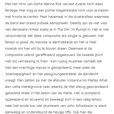
Met het intro van Gotta Wanna Riot verrast Avatar toch weer
terdege. Hier krijg je een portie toegankelijke rock voor je kiezen
met frivole accenten. Past helemaal in die Avatarsfeer waarmee
de band een breed publiek aanspreekt. Daarbij zijn ze niet vies
van dansbare ritmes zoals je in The Dirt I’m Buried In. Het is niet
verwonderlijk dat deze compositie als single is gekozen. Het
tempo is goed, de melodie is aantrekkelijk en het is heel
moeilijk om hier stil bij te blijven staan. Daarmee is de
compositie uiterst geraffineerd opgebouwd. De tweede (toch
niet zo) verrassing is Train. Een rustig muzikaal verhaal dat
met een krachtige impuls is geïnjecteerd, maar waar de
‘zoetsappigheid’ en het jazzyloungekarakter de aandacht
vraagt. Dan zetten ze met de afsluiter Violence No Matter What
een vette metalgroove neer waarbij de titel stevig gescandeerd
gebeiteld staat in het beton van de metal. Het is pompend,
opzwepend en stuwend en beweegt zich in een laag tempo
naar het einde toe. Het drumwerk van John Alfredsson is sterk
aanwezig en ondersteund de hevige riffs. Ook hier die