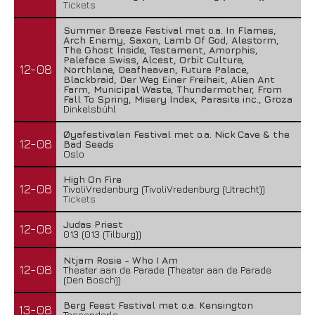
Tickets
Summer Breeze Festival met o.a. In Flames,
Arch Enemy, Saxon, Lamb Of God, Alestorm,
The Ghost Inside, Testament, Amorphis,
Paleface Swiss, Alcest, Orbit Culture,
12-08
Northlane, Deafheaven, Future Palace,
Blackbraid, Der Weg Einer Freiheit, Alien Ant
Farm, Municipal Waste, Thundermother, From
Fall To Spring, Misery Index, Parasite inc., Groza
Dinkelsbühl
Øyafestivalen Festival met o.a. Nick Cave & the
12-08
Bad Seeds
Oslo
High On Fire
12-08
TivoliVredenburg (TivoliVredenburg (Utrecht))
Tickets
Judas Priest
12-08
013 (013 (Tilburg))
Ntjam Rosie - Who I Am
12-08
Theater aan de Parade (Theater aan de Parade
(Den Bosch))
Berg Feest Festival met o.a. Kensington
13-08
Tessenderlo