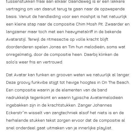
tussenstukken fraai aan elkaar. Gaandeweg is er een lekkere
vertraging om van daaruit terug te gaan naar de opzwepende
basis. Vanuit de handleiding voor een moshpit is het natuurlijk
een kleine stap naar de compositie Chim Mosh Pit. Zwaarder en
langzamer maar toch met een heavymetalriff in de bekende
Avatarstijl. Terwijl de ritmesectie op volle kracht blijft
doordenderen spelen Jonas en Tim hun melodieën, soms wat
onregelmatig, door de compositie heen. Daarbij klinken de
solo’s weer fris en vertrouwd.
Dat Avatar kan funken en grooven weten we natuurlijk al langer.
Deze groovy funkvibe stijgt tot hevige hoogtes in On The Beach.
Een compositie waarin je de elementen van de band
nadrukkelijk tegenkomt en waarin typische Avatarmelodieën
ingebakken zijn in de krachtstukken. Zanger Johannes
Eckerstr”m wisselt van zangtechniek alsof het niets is en de
herhalende stukken tekst zorgen ervoor dat de compositie al
snel onderdeel gaat uitmaken van je innerlijke playlist.