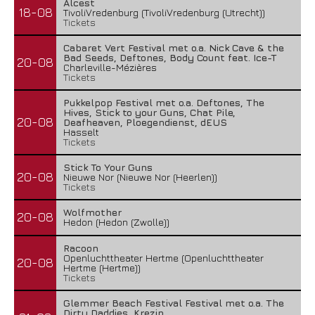
Alcest
18-08
TivoliVredenburg (TivoliVredenburg (Utrecht))
Tickets
Cabaret Vert Festival met o.a. Nick Cave & the
Bad Seeds, Deftones, Body Count feat. Ice-T
20-08
Charleville-Mézières
Tickets
Pukkelpop Festival met o.a. Deftones, The
Hives, Stick to your Guns, Chat Pile,
20-08
Deafheaven, Ploegendienst, dEUS
Hasselt
Tickets
Stick To Your Guns
20-08
Nieuwe Nor (Nieuwe Nor (Heerlen))
Tickets
Wolfmother
20-08
Hedon (Hedon (Zwolle))
Racoon
Openluchttheater Hertme (Openluchttheater
20-08
Hertme (Hertme))
Tickets
Glemmer Beach Festival Festival met o.a. The
Dirty Daddies, Krezip