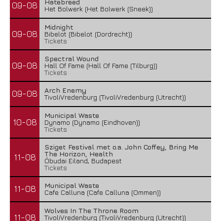
Hatebreed
09-08
Het Bolwerk (Het Bolwerk (Sneek))
Midnight
09-08
Bibelot (Bibelot (Dordrecht))
Tickets
Spectral Wound
09-08
Hall Of Fame (Hall Of Fame (Tilburg))
Tickets
Arch Enemy
09-08
TivoliVredenburg (TivoliVredenburg (Utrecht))
Municipal Waste
10-08
Dynamo (Dynamo (Eindhoven))
Tickets
Sziget Festival met o.a. John Coffey, Bring Me
The Horizon, Health
11-08
Óbudai Eiland, Budapest
Tickets
Municipal Waste
11-08
Cafe Calluna (Cafe Calluna (Ommen))
Wolves In The Throne Room
11-08
TivoliVredenburg (TivoliVredenburg (Utrecht))