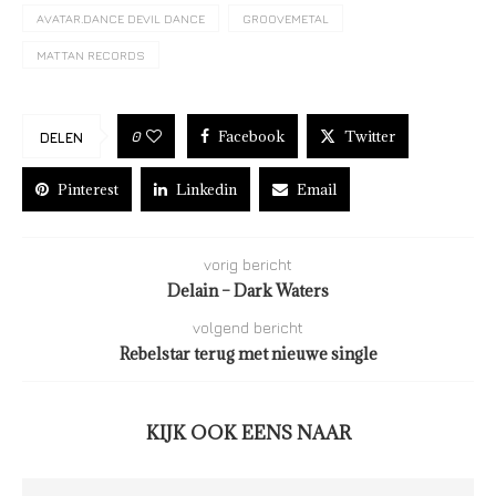
AVATAR.DANCE DEVIL DANCE
GROOVEMETAL
MATTAN RECORDS
Facebook
Twitter
0
DELEN
Pinterest
Linkedin
Email
vorig bericht
Delain – Dark Waters
volgend bericht
Rebelstar terug met nieuwe single
KIJK OOK EENS NAAR