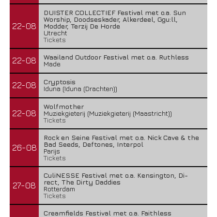
DUISTER COLLECTIEF Festival met o.a. Sun
Worship, Doodseskader, Alkerdeel, Ggu:ll,
22-08
Modder, Terzij De Horde
Utrecht
Tickets
Waailand Outdoor Festival met o.a. Ruthless
22-08
Made
Cryptosis
22-08
Iduna (Iduna (Drachten))
Wolfmother
22-08
Muziekgieterij (Muziekgieterij (Maastricht))
Tickets
Rock en Seine Festival met o.a. Nick Cave & the
Bad Seeds, Deftones, Interpol
26-08
Parijs
Tickets
CuliNESSE Festival met o.a. Kensington, Di-
rect, The Dirty Daddies
27-08
Rotterdam
Tickets
Creamfields Festival met o.a. Faithless