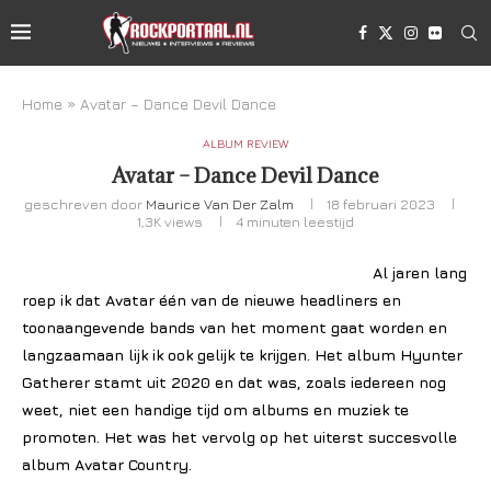
Home
»
Avatar – Dance Devil Dance
ALBUM REVIEW
Avatar – Dance Devil Dance
geschreven door
Maurice Van Der Zalm
18 februari 2023
1,3K
views
4 minuten leestijd
Al jaren lang
roep ik dat Avatar één van de nieuwe headliners en
toonaangevende bands van het moment gaat worden en
langzaamaan lijk ik ook gelijk te krijgen. Het album Hyunter
Gatherer stamt uit 2020 en dat was, zoals iedereen nog
weet, niet een handige tijd om albums en muziek te
promoten. Het was het vervolg op het uiterst succesvolle
album Avatar Country.