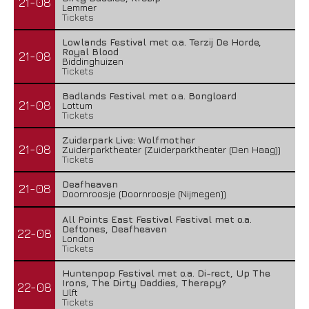
21-08
Lemmer
Tickets
Lowlands Festival met o.a. Terzij De Horde,
Royal Blood
21-08
Biddinghuizen
Tickets
Badlands Festival met o.a. Bongloard
21-08
Lottum
Tickets
Zuiderpark Live: Wolfmother
21-08
Zuiderparktheater (Zuiderparktheater (Den Haag))
Tickets
Deafheaven
21-08
Doornroosje (Doornroosje (Nijmegen))
All Points East Festival Festival met o.a.
Deftones, Deafheaven
22-08
London
Tickets
Huntenpop Festival met o.a. Di-rect, Up The
Irons, The Dirty Daddies, Therapy?
22-08
Ulft
Tickets