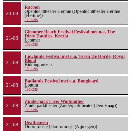
Racoon
Openluchttheater Hertme (Openluchttheater Hertme
20-08
(Hertme))
Tickets
Glemmer Beach Festival Festival met o.a. The
Dirty Daddies, Krezip
21-08
Lemmer
Tickets
Lowlands Festival met o.a. Terzij De Horde, Royal
Blood
21-08
Biddinghuizen
Tickets
Badlands Festival met o.a. Bongloard
21-08
Lottum
Tickets
Zuiderpark Live: Wolfmother
21-08
Zuiderparktheater (Zuiderparktheater (Den Haag))
Tickets
Deafheaven
21-08
Doornroosje (Doornroosje (Nijmegen))