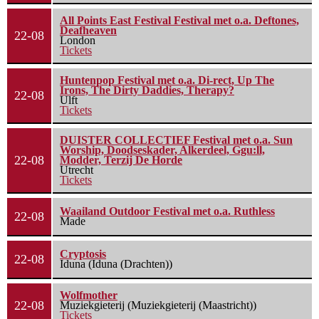
All Points East Festival Festival met o.a. Deftones,
Deafheaven
22-08
London
Tickets
Huntenpop Festival met o.a. Di-rect, Up The
Irons, The Dirty Daddies, Therapy?
22-08
Ulft
Tickets
DUISTER COLLECTIEF Festival met o.a. Sun
Worship, Doodseskader, Alkerdeel, Ggu:ll,
22-08
Modder, Terzij De Horde
Utrecht
Tickets
Waailand Outdoor Festival met o.a. Ruthless
22-08
Made
Cryptosis
22-08
Iduna (Iduna (Drachten))
Wolfmother
22-08
Muziekgieterij (Muziekgieterij (Maastricht))
Tickets