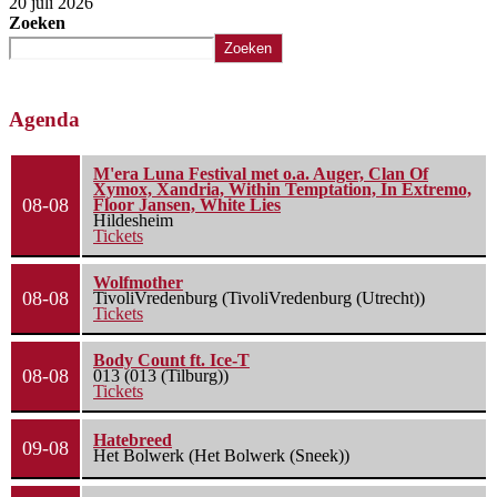
20 juli 2026
Zoeken
Zoeken
Agenda
M'era Luna Festival met o.a. Auger, Clan Of
Xymox, Xandria, Within Temptation, In Extremo,
08-08
Floor Jansen, White Lies
Hildesheim
Tickets
Wolfmother
08-08
TivoliVredenburg (TivoliVredenburg (Utrecht))
Tickets
Body Count ft. Ice-T
08-08
013 (013 (Tilburg))
Tickets
Hatebreed
09-08
Het Bolwerk (Het Bolwerk (Sneek))