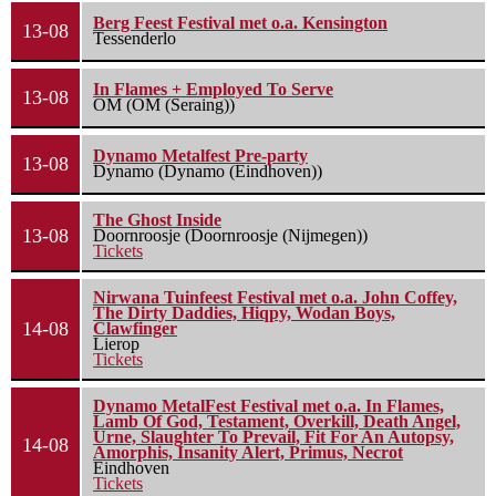
Berg Feest Festival met o.a. Kensington
13-08
Tessenderlo
In Flames + Employed To Serve
13-08
OM (OM (Seraing))
Dynamo Metalfest Pre-party
13-08
Dynamo (Dynamo (Eindhoven))
The Ghost Inside
13-08
Doornroosje (Doornroosje (Nijmegen))
Tickets
Nirwana Tuinfeest Festival met o.a. John Coffey,
The Dirty Daddies, Hiqpy, Wodan Boys,
14-08
Clawfinger
Lierop
Tickets
Dynamo MetalFest Festival met o.a. In Flames,
Lamb Of God, Testament, Overkill, Death Angel,
Urne, Slaughter To Prevail, Fit For An Autopsy,
14-08
Amorphis, Insanity Alert, Primus, Necrot
Eindhoven
Tickets