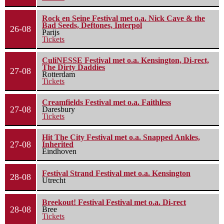
Rock en Seine Festival met o.a. Nick Cave & the
Bad Seeds, Deftones, Interpol
26-08
Parijs
Tickets
CuliNESSE Festival met o.a. Kensington, Di-rect,
The Dirty Daddies
27-08
Rotterdam
Tickets
Creamfields Festival met o.a. Faithless
27-08
Daresbury
Tickets
Hit The City Festival met o.a. Snapped Ankles,
27-08
Inherited
Eindhoven
Festival Strand Festival met o.a. Kensington
28-08
Utrecht
Breekout! Festival Festival met o.a. Di-rect
28-08
Bree
Tickets