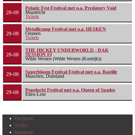
Pelagic Fest Festival met o.a. Predatory Void
28-08
Maastricht
Tickets
Metallicamp Festival met o.a. HESKEN
28-08
Ommen
Tickets
THE HICKEY UNDERWORLD - DAK
28-08
SESSION #3
Wilde Westen (Wilde Westen (Kortrijk))
Superbloom Festival Festival met o.a. Bastille
29-08
Munchen, Duitsland
Popelucht Festival met o.a. Queen of Spades
29-08
Etten-Leur
Facebook
Twitter
Instagram