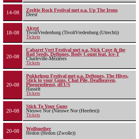
Zeeltje Rock Festival met o.a. Up The Irons
14-08
Deest
Alcest
18-08
TivoliVredenburg (TivoliVredenburg (Utrecht))
Tickets
Cabaret Vert Festival met o.a. Nick Cave & the
Bad Seeds, Deftones, Body Count feat. Ice-T
20-08
Charleville-Mézières
Tickets
Pukkelpop Festival met o.a. Deftones, The Hives,
Stick to your Guns, Chat Pile, Deafheaven,
20-08
Ploegendienst, dEUS
Hasselt
Tickets
Stick To Your Guns
20-08
Nieuwe Nor (Nieuwe Nor (Heerlen))
Tickets
Wolfmother
20-08
Hedon (Hedon (Zwolle))