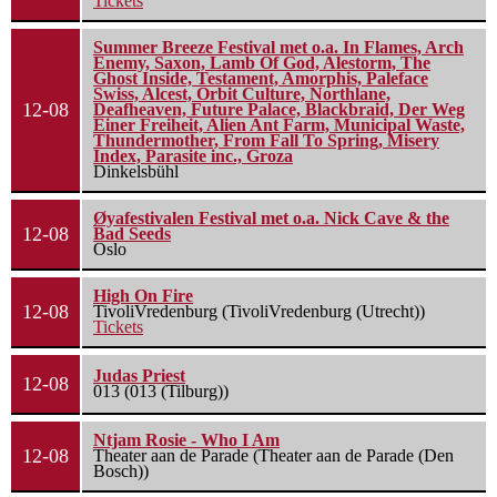
Tickets
Summer Breeze Festival met o.a. In Flames, Arch
Enemy, Saxon, Lamb Of God, Alestorm, The
Ghost Inside, Testament, Amorphis, Paleface
Swiss, Alcest, Orbit Culture, Northlane,
12-08
Deafheaven, Future Palace, Blackbraid, Der Weg
Einer Freiheit, Alien Ant Farm, Municipal Waste,
Thundermother, From Fall To Spring, Misery
Index, Parasite inc., Groza
Dinkelsbühl
Øyafestivalen Festival met o.a. Nick Cave & the
12-08
Bad Seeds
Oslo
High On Fire
12-08
TivoliVredenburg (TivoliVredenburg (Utrecht))
Tickets
Judas Priest
12-08
013 (013 (Tilburg))
Ntjam Rosie - Who I Am
12-08
Theater aan de Parade (Theater aan de Parade (Den
Bosch))