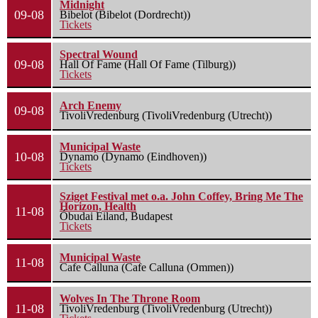
Midnight
09-08
Bibelot (Bibelot (Dordrecht))
Tickets
Spectral Wound
09-08
Hall Of Fame (Hall Of Fame (Tilburg))
Tickets
Arch Enemy
09-08
TivoliVredenburg (TivoliVredenburg (Utrecht))
Municipal Waste
10-08
Dynamo (Dynamo (Eindhoven))
Tickets
Sziget Festival met o.a. John Coffey, Bring Me The
Horizon, Health
11-08
Óbudai Eiland, Budapest
Tickets
Municipal Waste
11-08
Cafe Calluna (Cafe Calluna (Ommen))
Wolves In The Throne Room
11-08
TivoliVredenburg (TivoliVredenburg (Utrecht))