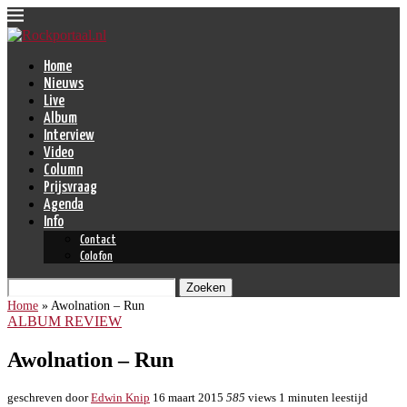
Home
Nieuws
Live
Album
Interview
Video
Column
Prijsvraag
Agenda
Info
Contact
Colofon
Zoeken
Home
»
Awolnation – Run
ALBUM REVIEW
Awolnation – Run
geschreven door
Edwin Knip
16 maart 2015
585
views
1 minuten leestijd