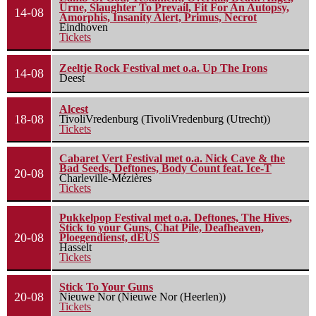
Urne, Slaughter To Prevail, Fit For An Autopsy,
14-08
Amorphis, Insanity Alert, Primus, Necrot
Eindhoven
Tickets
Zeeltje Rock Festival met o.a. Up The Irons
14-08
Deest
Alcest
18-08
TivoliVredenburg (TivoliVredenburg (Utrecht))
Tickets
Cabaret Vert Festival met o.a. Nick Cave & the
Bad Seeds, Deftones, Body Count feat. Ice-T
20-08
Charleville-Mézières
Tickets
Pukkelpop Festival met o.a. Deftones, The Hives,
Stick to your Guns, Chat Pile, Deafheaven,
20-08
Ploegendienst, dEUS
Hasselt
Tickets
Stick To Your Guns
20-08
Nieuwe Nor (Nieuwe Nor (Heerlen))
Tickets