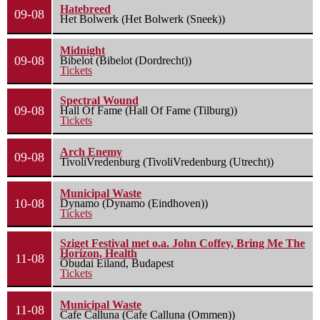
Hatebreed
09-08
Het Bolwerk (Het Bolwerk (Sneek))
Midnight
09-08
Bibelot (Bibelot (Dordrecht))
Tickets
Spectral Wound
09-08
Hall Of Fame (Hall Of Fame (Tilburg))
Tickets
Arch Enemy
09-08
TivoliVredenburg (TivoliVredenburg (Utrecht))
Municipal Waste
10-08
Dynamo (Dynamo (Eindhoven))
Tickets
Sziget Festival met o.a. John Coffey, Bring Me The
Horizon, Health
11-08
Óbudai Eiland, Budapest
Tickets
Municipal Waste
11-08
Cafe Calluna (Cafe Calluna (Ommen))