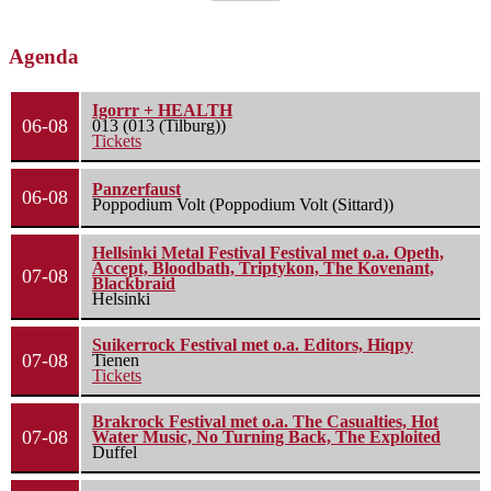
Agenda
Igorrr + HEALTH
06-08
013 (013 (Tilburg))
Tickets
Panzerfaust
06-08
Poppodium Volt (Poppodium Volt (Sittard))
Hellsinki Metal Festival Festival met o.a. Opeth,
Accept, Bloodbath, Triptykon, The Kovenant,
07-08
Blackbraid
Helsinki
Suikerrock Festival met o.a. Editors, Hiqpy
07-08
Tienen
Tickets
Brakrock Festival met o.a. The Casualties, Hot
07-08
Water Music, No Turning Back, The Exploited
Duffel