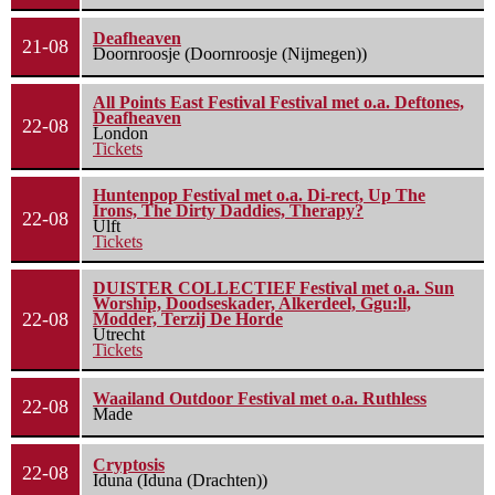
Deafheaven
21-08
Doornroosje (Doornroosje (Nijmegen))
All Points East Festival Festival met o.a. Deftones,
Deafheaven
22-08
London
Tickets
Huntenpop Festival met o.a. Di-rect, Up The
Irons, The Dirty Daddies, Therapy?
22-08
Ulft
Tickets
DUISTER COLLECTIEF Festival met o.a. Sun
Worship, Doodseskader, Alkerdeel, Ggu:ll,
22-08
Modder, Terzij De Horde
Utrecht
Tickets
Waailand Outdoor Festival met o.a. Ruthless
22-08
Made
Cryptosis
22-08
Iduna (Iduna (Drachten))