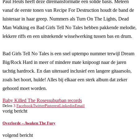
Paul Heuts heeft deze diremansformatie een solide basis. Meteen
vanaf de eerste tonen van Recipe For Destruction houdt de band de
luisteraar in haar greep. Nummers als Turn On The Lights, Dead
Man Walking en Bad Girls Tell No Tales hebben pakkende melodie,
lekkere riffs en een uitstekende wisselwerking tussen bas en drum.
Bad Girls Tell No Tales is een snel uptempo nummer terwijl Dream
Big/Rock Hard in meer of mindere mate knipoogt naar de jaren
tachtig hardrock. En dan uiteraard inclusief een langere gitaarsolo,
zoals het hoort, hulde! Alles bij elkaar een sterk album dat zeker
gehoord moet worden.
Baby Killed The Roses
suburban records
Delen
3
Facebook
Twitter
Pinterest
Linkedin
Email
vorig bericht
Overlorde – Awaken The Fury
volgend bericht