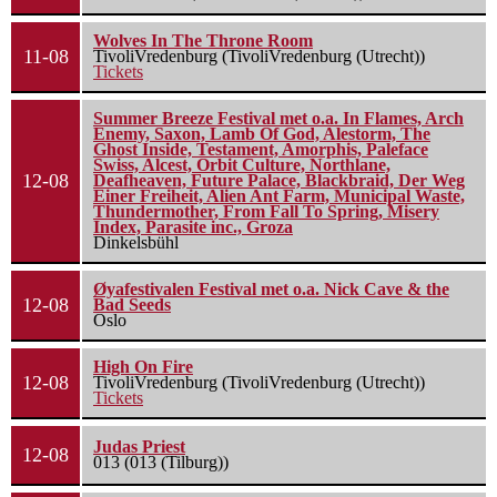
Wolves In The Throne Room
11-08
TivoliVredenburg (TivoliVredenburg (Utrecht))
Tickets
Summer Breeze Festival met o.a. In Flames, Arch
Enemy, Saxon, Lamb Of God, Alestorm, The
Ghost Inside, Testament, Amorphis, Paleface
Swiss, Alcest, Orbit Culture, Northlane,
12-08
Deafheaven, Future Palace, Blackbraid, Der Weg
Einer Freiheit, Alien Ant Farm, Municipal Waste,
Thundermother, From Fall To Spring, Misery
Index, Parasite inc., Groza
Dinkelsbühl
Øyafestivalen Festival met o.a. Nick Cave & the
12-08
Bad Seeds
Oslo
High On Fire
12-08
TivoliVredenburg (TivoliVredenburg (Utrecht))
Tickets
Judas Priest
12-08
013 (013 (Tilburg))