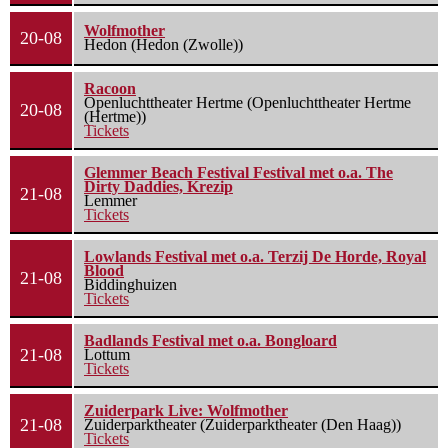
Wolfmother
20-08
Hedon (Hedon (Zwolle))
Racoon
Openluchttheater Hertme (Openluchttheater Hertme
20-08
(Hertme))
Tickets
Glemmer Beach Festival Festival met o.a. The
Dirty Daddies, Krezip
21-08
Lemmer
Tickets
Lowlands Festival met o.a. Terzij De Horde, Royal
Blood
21-08
Biddinghuizen
Tickets
Badlands Festival met o.a. Bongloard
21-08
Lottum
Tickets
Zuiderpark Live: Wolfmother
21-08
Zuiderparktheater (Zuiderparktheater (Den Haag))
Tickets