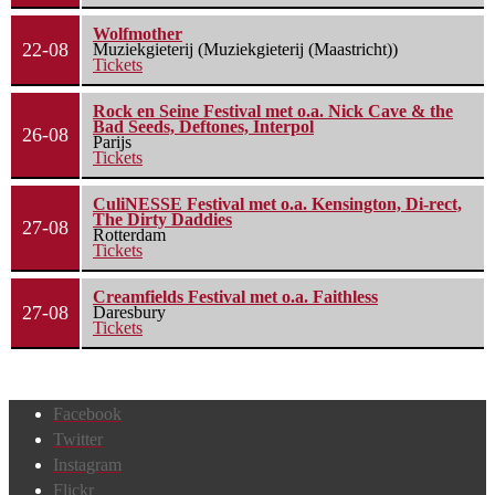
Wolfmother
22-08
Muziekgieterij (Muziekgieterij (Maastricht))
Tickets
Rock en Seine Festival met o.a. Nick Cave & the
Bad Seeds, Deftones, Interpol
26-08
Parijs
Tickets
CuliNESSE Festival met o.a. Kensington, Di-rect,
The Dirty Daddies
27-08
Rotterdam
Tickets
Creamfields Festival met o.a. Faithless
27-08
Daresbury
Tickets
Facebook
Twitter
Instagram
Flickr