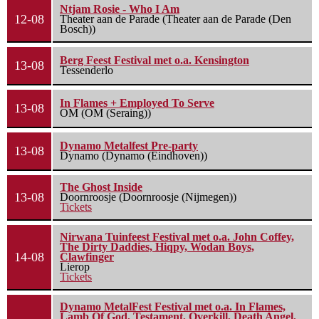
Ntjam Rosie - Who I Am
12-08
Theater aan de Parade (Theater aan de Parade (Den
Bosch))
Berg Feest Festival met o.a. Kensington
13-08
Tessenderlo
In Flames + Employed To Serve
13-08
OM (OM (Seraing))
Dynamo Metalfest Pre-party
13-08
Dynamo (Dynamo (Eindhoven))
The Ghost Inside
13-08
Doornroosje (Doornroosje (Nijmegen))
Tickets
Nirwana Tuinfeest Festival met o.a. John Coffey,
The Dirty Daddies, Hiqpy, Wodan Boys,
14-08
Clawfinger
Lierop
Tickets
Dynamo MetalFest Festival met o.a. In Flames,
Lamb Of God, Testament, Overkill, Death Angel,