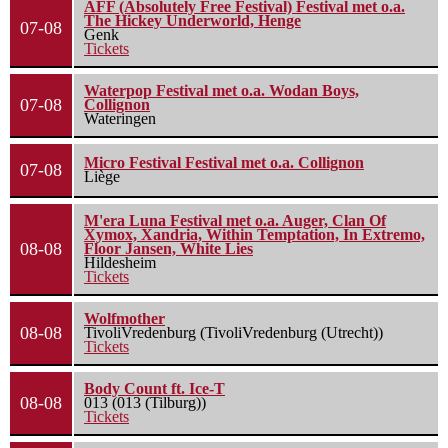
AFF (Absolutely Free Festival) Festival met o.a.
The Hickey Underworld, Henge
07-08
Genk
Tickets
Waterpop Festival met o.a. Wodan Boys,
07-08
Collignon
Wateringen
Micro Festival Festival met o.a. Collignon
07-08
Liège
M'era Luna Festival met o.a. Auger, Clan Of
Xymox, Xandria, Within Temptation, In Extremo,
08-08
Floor Jansen, White Lies
Hildesheim
Tickets
Wolfmother
08-08
TivoliVredenburg (TivoliVredenburg (Utrecht))
Tickets
Body Count ft. Ice-T
08-08
013 (013 (Tilburg))
Tickets