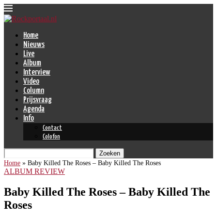
Home
Nieuws
Live
Album
Interview
Video
Column
Prijsvraag
Agenda
Info
Contact
Colofon
Zoeken
Home
»
Baby Killed The Roses – Baby Killed The Roses
ALBUM REVIEW
Baby Killed The Roses – Baby Killed The
Roses