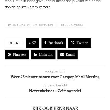
mee. Het is in ieder geval een nummer dat je vaker wilt horen
dan de geijkte kerstnummers.
BARRY HAY'S FLYING V FORMATION
CLOUD 9 MUSIC
Facebook
Twitter
0
DELEN
Pinterest
Linkedin
Email
vorig bericht
Weer 25 nieuwe namen voor Graspop Metal Meeting
volgend bericht
Nervenbeisser – Zeitenwandel
KIJK OOK EENS NAAR