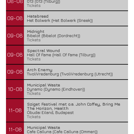
08-08
013 (013 (Tilburg))
Tickets
Hatebreed
09-08
Het Bolwerk (Het Bolwerk (Sneek))
Midnight
09-08
Bibelot (Bibelot (Dordrecht))
Tickets
Spectral Wound
09-08
Hall Of Fame (Hall Of Fame (Tilburg))
Tickets
Arch Enemy
09-08
TivoliVredenburg (TivoliVredenburg (Utrecht))
Municipal Waste
10-08
Dynamo (Dynamo (Eindhoven))
Tickets
Sziget Festival met o.a. John Coffey, Bring Me
The Horizon, Health
11-08
Óbudai Eiland, Budapest
Tickets
Municipal Waste
11-08
Cafe Calluna (Cafe Calluna (Ommen))