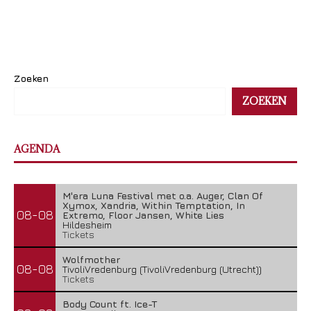
Zoeken
ZOEKEN
AGENDA
M'era Luna Festival met o.a. Auger, Clan Of
Xymox, Xandria, Within Temptation, In
08-08
Extremo, Floor Jansen, White Lies
Hildesheim
Tickets
Wolfmother
08-08
TivoliVredenburg (TivoliVredenburg (Utrecht))
Tickets
Body Count ft. Ice-T