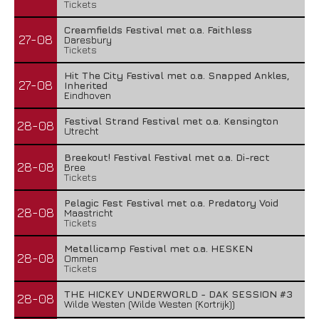
Tickets
Creamfields Festival met o.a. Faithless
27-08
Daresbury
Tickets
Hit The City Festival met o.a. Snapped Ankles,
27-08
Inherited
Eindhoven
Festival Strand Festival met o.a. Kensington
28-08
Utrecht
Breekout! Festival Festival met o.a. Di-rect
28-08
Bree
Tickets
Pelagic Fest Festival met o.a. Predatory Void
28-08
Maastricht
Tickets
Metallicamp Festival met o.a. HESKEN
28-08
Ommen
Tickets
THE HICKEY UNDERWORLD - DAK SESSION #3
28-08
Wilde Westen (Wilde Westen (Kortrijk))