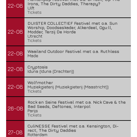
Irons, The Dirty Daddies, Therapy?
22-08
Ulft
Tickets
DUISTER COLLECTIEF Festival met o.a. Sun
Worship, Doodseskader, Alkerdeel, Ggu:ll,
22-08
Modder, Terzij De Horde
Utrecht
Tickets
Waailand Outdoor Festival met o.a. Ruthless
22-08
Made
Cryptosis
22-08
Iduna (Iduna (Drachten))
Wolfmother
22-08
Muziekgieterij (Muziekgieterij (Maastricht))
Tickets
Rock en Seine Festival met o.a. Nick Cave & the
Bad Seeds, Deftones, Interpol
26-08
Parijs
Tickets
CuliNESSE Festival met o.a. Kensington, Di-
rect, The Dirty Daddies
27-08
Rotterdam