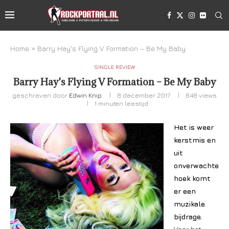
Home
»
Barry Hay's Flying V Formation – Be My Baby
SINGLE REVIEW
Barry Hay's Flying V Formation – Be My Baby
geschreven door
Edwin Knip
8 december 2017
648
views
1 minuten leestijd
Het is weer
kerstmis en
uit
onverwachte
hoek komt
er een
muzikale
bijdrage.