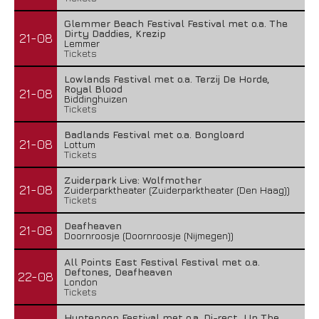
Glemmer Beach Festival Festival met o.a. The
Dirty Daddies, Krezip
21-08
Lemmer
Tickets
Lowlands Festival met o.a. Terzij De Horde,
Royal Blood
21-08
Biddinghuizen
Tickets
Badlands Festival met o.a. Bongloard
21-08
Lottum
Tickets
Zuiderpark Live: Wolfmother
21-08
Zuiderparktheater (Zuiderparktheater (Den Haag))
Tickets
Deafheaven
21-08
Doornroosje (Doornroosje (Nijmegen))
All Points East Festival Festival met o.a.
Deftones, Deafheaven
22-08
London
Tickets
Huntenpop Festival met o.a. Di-rect, Up The