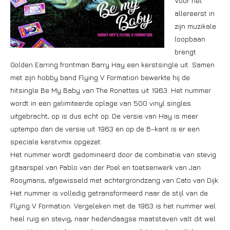
Voor het
allereerst in
zijn muzikale
loopbaan
brengt
Golden Earring frontman Barry Hay een kerstsingle uit. Samen
met zijn hobby band Flying V Formation bewerkte hij de
hitsingle Be My Baby van The Ronettes uit 1963. Het nummer
wordt in een gelimiteerde oplage van 500 vinyl singles
uitgebracht, op is dus echt op. De versie van Hay is meer
uptempo dan de versie uit 1963 en op de B-kant is er een
speciale kerstvmix opgezet.
Het nummer wordt gedomineerd door de combinatie van stevig
gitaarspel van Pablo van der Poel en toetsenwerk van Jan
Rooymans, afgewisseld met achtergrondzang van Cato van Dijk.
Het nummer is volledig getransformeerd naar de stijl van de
Flying V Formation. Vergeleken met de 1963 is het nummer wel
heel ruig en stevig, naar hedendaagse maatstaven valt dit wel