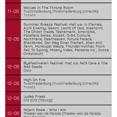
Wolves In The Throne Room
11-08
TivoliVredenburg (TivoliVredenburg (Utrecht))
Tickets
Summer Breeze Festival met o.a. In Flames,
Arch Enemy, Saxon, Lamb Of God, Alestorm,
The Ghost Inside, Testament, Amorphis,
Paleface Swiss, Alcest, Orbit Culture,
12-08
Northlane, Deafheaven, Future Palace,
Blackbraid, Der Weg Einer Freiheit, Alien Ant
Farm, Municipal Waste, Thundermother, From
Fall To Spring, Misery Index, Parasite inc., Groza
Dinkelsbühl
Øyafestivalen Festival met o.a. Nick Cave & the
12-08
Bad Seeds
Oslo
High On Fire
12-08
TivoliVredenburg (TivoliVredenburg (Utrecht))
Tickets
Judas Priest
12-08
013 (013 (Tilburg))
Ntjam Rosie - Who I Am
12-08
Theater aan de Parade (Theater aan de Parade
(Den Bosch))