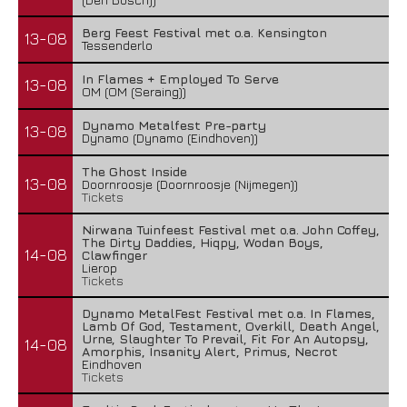
Berg Feest Festival met o.a. Kensington
13-08
Tessenderlo
In Flames + Employed To Serve
13-08
OM (OM (Seraing))
Dynamo Metalfest Pre-party
13-08
Dynamo (Dynamo (Eindhoven))
The Ghost Inside
13-08
Doornroosje (Doornroosje (Nijmegen))
Tickets
Nirwana Tuinfeest Festival met o.a. John Coffey,
The Dirty Daddies, Hiqpy, Wodan Boys,
14-08
Clawfinger
Lierop
Tickets
Dynamo MetalFest Festival met o.a. In Flames,
Lamb Of God, Testament, Overkill, Death Angel,
Urne, Slaughter To Prevail, Fit For An Autopsy,
14-08
Amorphis, Insanity Alert, Primus, Necrot
Eindhoven
Tickets