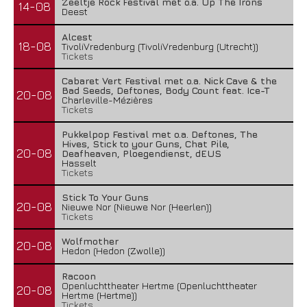
Zeeltje Rock Festival met o.a. Up The Irons
14-08
Deest
Alcest
18-08
TivoliVredenburg (TivoliVredenburg (Utrecht))
Tickets
Cabaret Vert Festival met o.a. Nick Cave & the
Bad Seeds, Deftones, Body Count feat. Ice-T
20-08
Charleville-Mézières
Tickets
Pukkelpop Festival met o.a. Deftones, The
Hives, Stick to your Guns, Chat Pile,
20-08
Deafheaven, Ploegendienst, dEUS
Hasselt
Tickets
Stick To Your Guns
20-08
Nieuwe Nor (Nieuwe Nor (Heerlen))
Tickets
Wolfmother
20-08
Hedon (Hedon (Zwolle))
Racoon
Openluchttheater Hertme (Openluchttheater
20-08
Hertme (Hertme))
Tickets