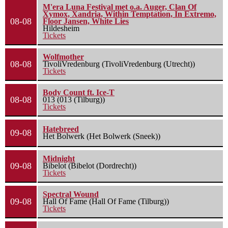
M'era Luna Festival met o.a. Auger, Clan Of
Xymox, Xandria, Within Temptation, In Extremo,
08-08
Floor Jansen, White Lies
Hildesheim
Tickets
Wolfmother
08-08
TivoliVredenburg (TivoliVredenburg (Utrecht))
Tickets
Body Count ft. Ice-T
08-08
013 (013 (Tilburg))
Tickets
Hatebreed
09-08
Het Bolwerk (Het Bolwerk (Sneek))
Midnight
09-08
Bibelot (Bibelot (Dordrecht))
Tickets
Spectral Wound
09-08
Hall Of Fame (Hall Of Fame (Tilburg))
Tickets