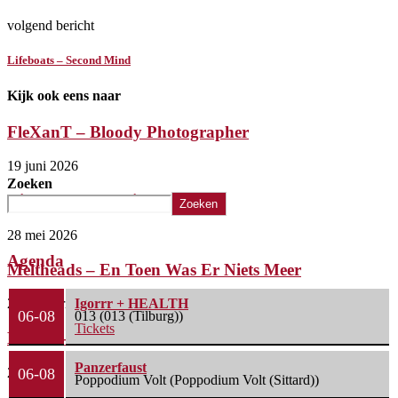
volgend bericht
Lifeboats – Second Mind
Kijk ook eens naar
FleXanT – Bloody Photographer
19 juni 2026
Zoeken
Diva Duke – Again
Zoeken
28 mei 2026
Agenda
Meltheads – En Toen Was Er Niets Meer
21 februari 2026
Igorrr + HEALTH
06-08
013 (013 (Tilburg))
Tickets
Eosine – And Now It Shows
Panzerfaust
27 januari 2026
06-08
Poppodium Volt (Poppodium Volt (Sittard))