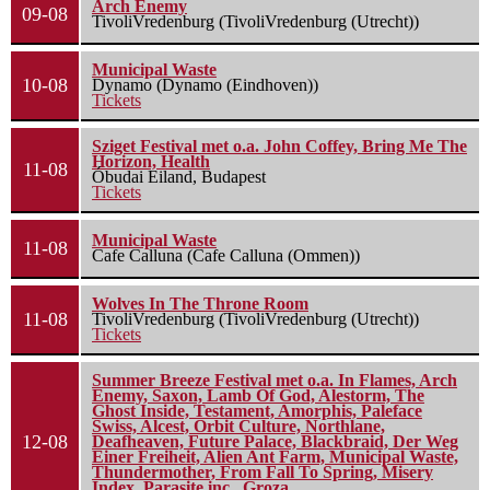
Arch Enemy
09-08
TivoliVredenburg (TivoliVredenburg (Utrecht))
Municipal Waste
10-08
Dynamo (Dynamo (Eindhoven))
Tickets
Sziget Festival met o.a. John Coffey, Bring Me The
Horizon, Health
11-08
Óbudai Eiland, Budapest
Tickets
Municipal Waste
11-08
Cafe Calluna (Cafe Calluna (Ommen))
Wolves In The Throne Room
11-08
TivoliVredenburg (TivoliVredenburg (Utrecht))
Tickets
Summer Breeze Festival met o.a. In Flames, Arch
Enemy, Saxon, Lamb Of God, Alestorm, The
Ghost Inside, Testament, Amorphis, Paleface
Swiss, Alcest, Orbit Culture, Northlane,
12-08
Deafheaven, Future Palace, Blackbraid, Der Weg
Einer Freiheit, Alien Ant Farm, Municipal Waste,
Thundermother, From Fall To Spring, Misery
Index, Parasite inc., Groza