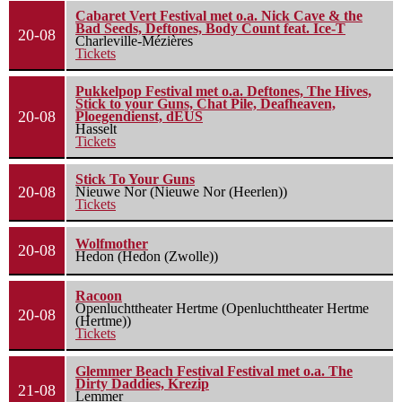
Cabaret Vert Festival met o.a. Nick Cave & the
Bad Seeds, Deftones, Body Count feat. Ice-T
20-08
Charleville-Mézières
Tickets
Pukkelpop Festival met o.a. Deftones, The Hives,
Stick to your Guns, Chat Pile, Deafheaven,
20-08
Ploegendienst, dEUS
Hasselt
Tickets
Stick To Your Guns
20-08
Nieuwe Nor (Nieuwe Nor (Heerlen))
Tickets
Wolfmother
20-08
Hedon (Hedon (Zwolle))
Racoon
Openluchttheater Hertme (Openluchttheater Hertme
20-08
(Hertme))
Tickets
Glemmer Beach Festival Festival met o.a. The
Dirty Daddies, Krezip
21-08
Lemmer