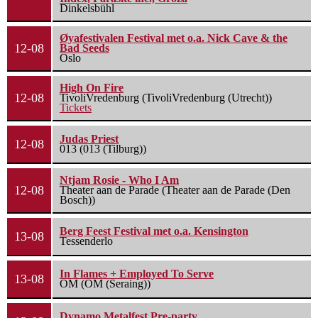
Dinkelsbühl
Øyafestivalen Festival met o.a. Nick Cave & the
12-08
Bad Seeds
Oslo
High On Fire
12-08
TivoliVredenburg (TivoliVredenburg (Utrecht))
Tickets
Judas Priest
12-08
013 (013 (Tilburg))
Ntjam Rosie - Who I Am
12-08
Theater aan de Parade (Theater aan de Parade (Den
Bosch))
Berg Feest Festival met o.a. Kensington
13-08
Tessenderlo
In Flames + Employed To Serve
13-08
OM (OM (Seraing))
Dynamo Metalfest Pre-party