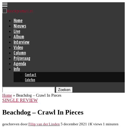
Home
Nieuws
Live
Album
Interview
Video
Column
Prijsvraag
Agenda
Info
Contact
Colofon
Zoeken
Home
»
Beachdog – Crawl In Pieces
SINGLE REVIEW
Beachdog – Crawl In Pieces
geschreven door
Filip van der Linden
5 december 2021
1K
views
1 minuten