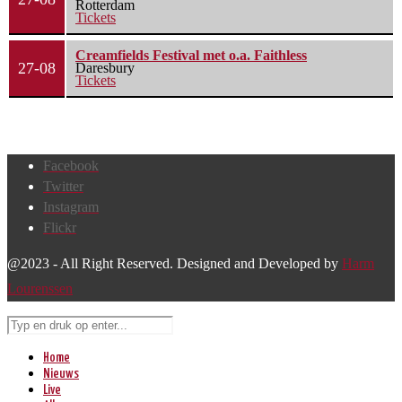
Rotterdam
Tickets
Creamfields Festival met o.a. Faithless
27-08
Daresbury
Tickets
Facebook
Twitter
Instagram
Flickr
@2023 - All Right Reserved. Designed and Developed by
Harm
Lourenssen
Home
Nieuws
Live