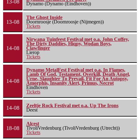
13-08
Dynamo (Dynamo (Eindhoven))
The Ghost Inside
13-08
Doornroosje (Doornroosje (Nijmegen))
Tickets
Nirwana Tuinfeest Festival met o.a. John Coffey,
The Dirty Daddies, Hiqpy, Wodan Boys,
14-08
Clawfinger
Lierop
Tickets
Dynamo MetalFest Festival met o.a. In Flames,
Lamb Of God, Testament, Overkill, Death Angel,
Urne, Slaughter To Prevail, Fit For An Autopsy,
14-08
Amorphis, Insanity Alert, Primus, Necrot
Eindhoven
Tickets
Zeeltje Rock Festival met o.a. Up The Irons
14-08
Deest
Alcest
18-08
TivoliVredenburg (TivoliVredenburg (Utrecht))
Tickets