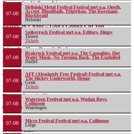
Turpentine Valley – List
Hellsinki Metal Festival Festival met o.a. Opeth,
Accept, Bloodbath, Triptykon, The Kovenant,
07-08
18 december 2025
Blackbraid
Helsinki
Beauty In Chaos – God’s Gonna Cut You...
Suikerrock Festival met o.a. Editors, Hiqpy
07-08
Tienen
13 december 2025
Tickets
Lézard – How Does It Feel
Brakrock Festival met o.a. The Casualties, Hot
07-08
Water Music, No Turning Back, The Exploited
2 december 2025
Duffel
Ronker – No Sweat
AFF (Absolutely Free Festival) Festival met o.a.
The Hickey Underworld, Henge
07-08
Genk
17 november 2025
Tickets
Gong – Stars in Heaven
Waterpop Festival met o.a. Wodan Boys,
07-08
Collignon
6 november 2025
Wateringen
Sugar – House of Dead Memories
Micro Festival Festival met o.a. Collignon
07-08
Liège
26 oktober 2025