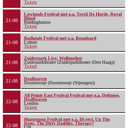
Tickets
Lowlands Festival met o.a. Terzij De Horde, Royal
Blood
21-08
Biddinghuizen
Tickets
Badlands Festival met o.a. Bongloard
21-08
Lottum
Tickets
Zuiderpark Live: Wolfmother
21-08
Zuiderparktheater (Zuiderparktheater (Den Haag))
Tickets
Deafheaven
21-08
Doornroosje (Doornroosje (Nijmegen))
All Points East Festival Festival met o.a. Deftones,
Deafheaven
22-08
London
Tickets
Huntenpop Festival met o.a. Di-rect, Up The
Irons, The Dirty Daddies, Therapy?
22-08
Ulft