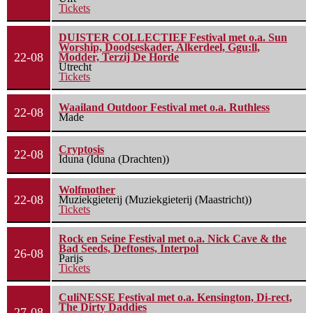
Tickets
DUISTER COLLECTIEF Festival met o.a. Sun
Worship, Doodseskader, Alkerdeel, Ggu:ll,
22-08
Modder, Terzij De Horde
Utrecht
Tickets
Waailand Outdoor Festival met o.a. Ruthless
22-08
Made
Cryptosis
22-08
Iduna (Iduna (Drachten))
Wolfmother
22-08
Muziekgieterij (Muziekgieterij (Maastricht))
Tickets
Rock en Seine Festival met o.a. Nick Cave & the
Bad Seeds, Deftones, Interpol
26-08
Parijs
Tickets
CuliNESSE Festival met o.a. Kensington, Di-rect,
The Dirty Daddies
27-08