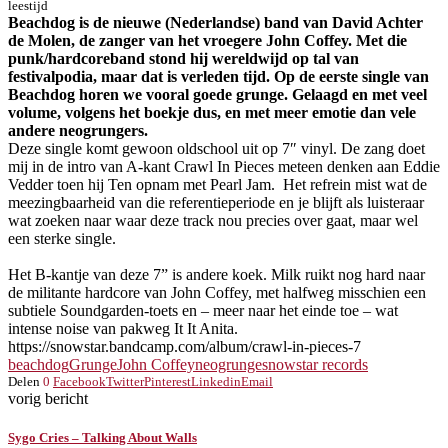
leestijd
Beachdog is de nieuwe (Nederlandse) band van David Achter
de Molen, de zanger van het vroegere John Coffey. Met die
punk/hardcoreband stond hij wereldwijd op tal van
festivalpodia, maar dat is verleden tijd. Op de eerste single van
Beachdog horen we vooral goede grunge. Gelaagd en met veel
volume, volgens het boekje dus, en met meer emotie dan vele
andere neogrungers.
Deze single komt gewoon oldschool uit op 7″ vinyl. De zang doet
mij in de intro van A-kant Crawl In Pieces meteen denken aan Eddie
Vedder toen hij Ten opnam met Pearl Jam. Het refrein mist wat de
meezingbaarheid van die referentieperiode en je blijft als luisteraar
wat zoeken naar waar deze track nou precies over gaat, maar wel
een sterke single.
Het B-kantje van deze 7” is andere koek. Milk ruikt nog hard naar
de militante hardcore van John Coffey, met halfweg misschien een
subtiele Soundgarden-toets en – meer naar het einde toe – wat
intense noise van pakweg It It Anita.
https://snowstar.bandcamp.com/album/crawl-in-pieces-7
beachdog
Grunge
John Coffey
neogrunge
snowstar records
Delen
0
Facebook
Twitter
Pinterest
Linkedin
Email
vorig bericht
Sygo Cries – Talking About Walls