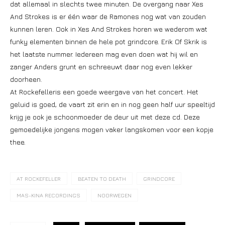
dat allemaal in slechts twee minuten. De overgang naar Xes
And Strokes is er één waar de Ramones nog wat van zouden
kunnen leren. Ook in Xes And Strokes horen we wederom wat
funky elementen binnen de hele pot grindcore. Erik Of Skrik is
het laatste nummer. Iedereen mag even doen wat hij wil en
zanger Anders grunt en schreeuwt daar nog even lekker
doorheen.
At Rockefelleris een goede weergave van het concert. Het
geluid is goed, de vaart zit erin en in nog geen half uur speeltijd
krijg je ook je schoonmoeder de deur uit met deze cd. Deze
gemoedelijke jongens mogen vaker langskomen voor een kopje
thee.
AT ROCKEFELLER
BEATEN TO DEATH
GRINDCORE
MAS-KINA RECORDINGS
NOORWEGEN