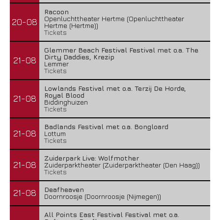
Racoon
Openluchttheater Hertme (Openluchttheater
20-08
Hertme (Hertme))
Tickets
Glemmer Beach Festival Festival met o.a. The
Dirty Daddies, Krezip
21-08
Lemmer
Tickets
Lowlands Festival met o.a. Terzij De Horde,
Royal Blood
21-08
Biddinghuizen
Tickets
Badlands Festival met o.a. Bongloard
21-08
Lottum
Tickets
Zuiderpark Live: Wolfmother
21-08
Zuiderparktheater (Zuiderparktheater (Den Haag))
Tickets
Deafheaven
21-08
Doornroosje (Doornroosje (Nijmegen))
All Points East Festival Festival met o.a.