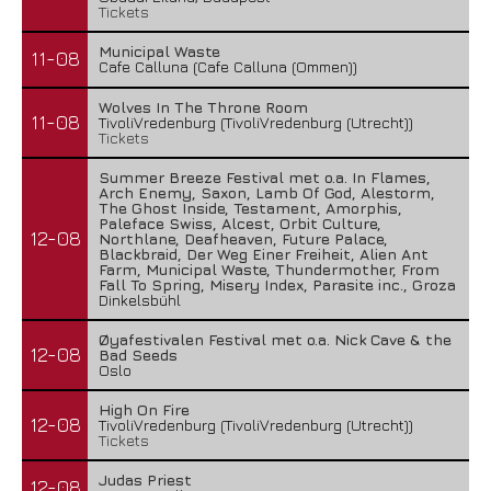
Tickets
Municipal Waste
11-08
Cafe Calluna (Cafe Calluna (Ommen))
Wolves In The Throne Room
11-08
TivoliVredenburg (TivoliVredenburg (Utrecht))
Tickets
Summer Breeze Festival met o.a. In Flames,
Arch Enemy, Saxon, Lamb Of God, Alestorm,
The Ghost Inside, Testament, Amorphis,
Paleface Swiss, Alcest, Orbit Culture,
12-08
Northlane, Deafheaven, Future Palace,
Blackbraid, Der Weg Einer Freiheit, Alien Ant
Farm, Municipal Waste, Thundermother, From
Fall To Spring, Misery Index, Parasite inc., Groza
Dinkelsbühl
Øyafestivalen Festival met o.a. Nick Cave & the
12-08
Bad Seeds
Oslo
High On Fire
12-08
TivoliVredenburg (TivoliVredenburg (Utrecht))
Tickets
Judas Priest
12-08