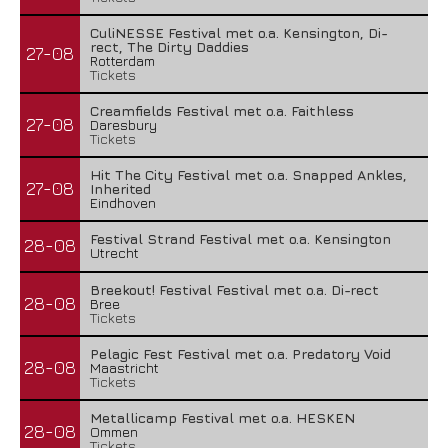
CuliNESSE Festival met o.a. Kensington, Di-
rect, The Dirty Daddies
27-08
Rotterdam
Tickets
Creamfields Festival met o.a. Faithless
27-08
Daresbury
Tickets
Hit The City Festival met o.a. Snapped Ankles,
27-08
Inherited
Eindhoven
Festival Strand Festival met o.a. Kensington
28-08
Utrecht
Breekout! Festival Festival met o.a. Di-rect
28-08
Bree
Tickets
Pelagic Fest Festival met o.a. Predatory Void
28-08
Maastricht
Tickets
Metallicamp Festival met o.a. HESKEN
28-08
Ommen
Tickets