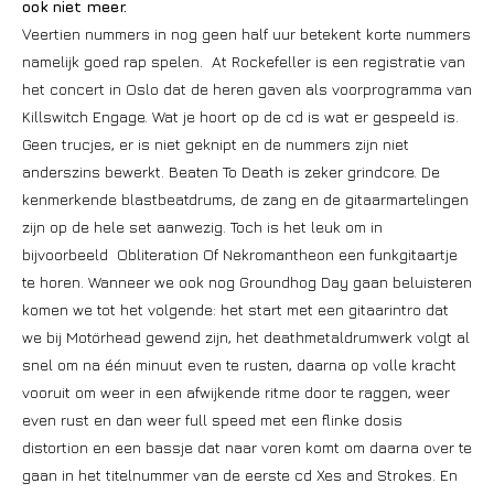
ook niet meer.
Veertien nummers in nog geen half uur betekent korte nummers
namelijk goed rap spelen. At Rockefeller is een registratie van
het concert in Oslo dat de heren gaven als voorprogramma van
Killswitch Engage. Wat je hoort op de cd is wat er gespeeld is.
Geen trucjes, er is niet geknipt en de nummers zijn niet
anderszins bewerkt. Beaten To Death is zeker grindcore. De
kenmerkende blastbeatdrums, de zang en de gitaarmartelingen
zijn op de hele set aanwezig. Toch is het leuk om in
bijvoorbeeld Obliteration Of Nekromantheon een funkgitaartje
te horen. Wanneer we ook nog Groundhog Day gaan beluisteren
komen we tot het volgende: het start met een gitaarintro dat
we bij Motörhead gewend zijn, het deathmetaldrumwerk volgt al
snel om na één minuut even te rusten, daarna op volle kracht
vooruit om weer in een afwijkende ritme door te raggen, weer
even rust en dan weer full speed met een flinke dosis
distortion en een bassje dat naar voren komt om daarna over te
gaan in het titelnummer van de eerste cd Xes and Strokes. En