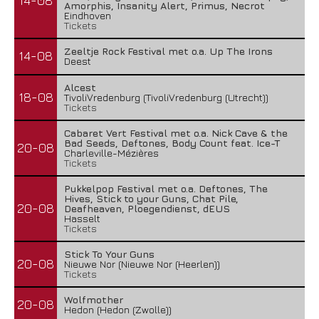
14-08
Amorphis, Insanity Alert, Primus, Necrot
Eindhoven
Tickets
Zeeltje Rock Festival met o.a. Up The Irons
14-08
Deest
Alcest
18-08
TivoliVredenburg (TivoliVredenburg (Utrecht))
Tickets
Cabaret Vert Festival met o.a. Nick Cave & the
Bad Seeds, Deftones, Body Count feat. Ice-T
20-08
Charleville-Mézières
Tickets
Pukkelpop Festival met o.a. Deftones, The
Hives, Stick to your Guns, Chat Pile,
20-08
Deafheaven, Ploegendienst, dEUS
Hasselt
Tickets
Stick To Your Guns
20-08
Nieuwe Nor (Nieuwe Nor (Heerlen))
Tickets
Wolfmother
20-08
Hedon (Hedon (Zwolle))