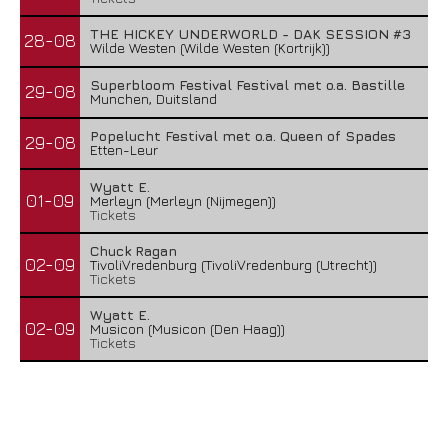
THE HICKEY UNDERWORLD - DAK SESSION #3
28-08
Wilde Westen (Wilde Westen (Kortrijk))
Superbloom Festival Festival met o.a. Bastille
29-08
Munchen, Duitsland
Popelucht Festival met o.a. Queen of Spades
29-08
Etten-Leur
Wyatt E.
01-09
Merleyn (Merleyn (Nijmegen))
Tickets
Chuck Ragan
02-09
TivoliVredenburg (TivoliVredenburg (Utrecht))
Tickets
Wyatt E.
02-09
Musicon (Musicon (Den Haag))
Tickets