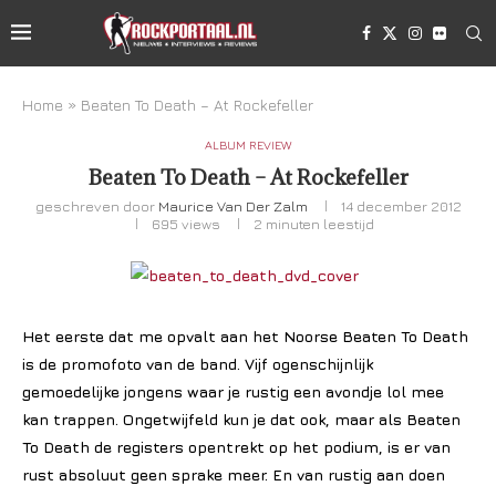
Home
»
Beaten To Death – At Rockefeller
ALBUM REVIEW
Beaten To Death – At Rockefeller
geschreven door
Maurice Van Der Zalm
14 december 2012
695
views
2 minuten leestijd
Het eerste dat me opvalt aan het Noorse Beaten To Death
is de promofoto van de band. Vijf ogenschijnlijk
gemoedelijke jongens waar je rustig een avondje lol mee
kan trappen. Ongetwijfeld kun je dat ook, maar als Beaten
To Death de registers opentrekt op het podium, is er van
rust absoluut geen sprake meer. En van rustig aan doen