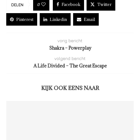
Facebook
Twitter
0
DELEN
Pinterest
Linkedin
Email
vorig bericht
Shakra – Powerplay
volgend bericht
A Life Divided – The Great Escape
KIJK OOK EENS NAAR