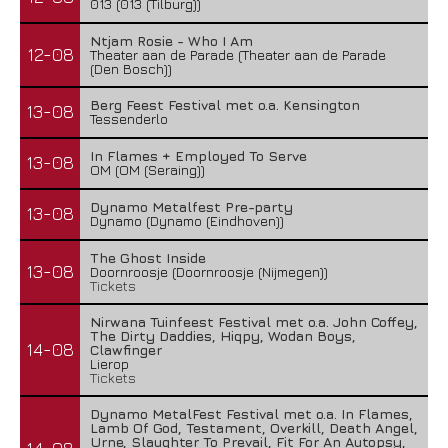
013 (013 (Tilburg))
Ntjam Rosie - Who I Am
12-08
Theater aan de Parade (Theater aan de Parade
(Den Bosch))
Berg Feest Festival met o.a. Kensington
13-08
Tessenderlo
In Flames + Employed To Serve
13-08
OM (OM (Seraing))
Dynamo Metalfest Pre-party
13-08
Dynamo (Dynamo (Eindhoven))
The Ghost Inside
13-08
Doornroosje (Doornroosje (Nijmegen))
Tickets
Nirwana Tuinfeest Festival met o.a. John Coffey,
The Dirty Daddies, Hiqpy, Wodan Boys,
14-08
Clawfinger
Lierop
Tickets
Dynamo MetalFest Festival met o.a. In Flames,
Lamb Of God, Testament, Overkill, Death Angel,
Urne, Slaughter To Prevail, Fit For An Autopsy,