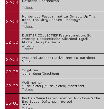
Deftones, Deafheaven
22-08
London
Tickets
Huntenpop Festival met o.a. Di-rect, Up The
Irons, The Dirty Daddies, Therapy?
22-08
Ulft
Tickets
DUISTER COLLECTIEF Festival met o.a. Sun
Worship, Doodseskader, Alkerdeel, Ggu:ll,
22-08
Modder, Terzij De Horde
Utrecht
Tickets
Waailand Outdoor Festival met o.a. Ruthless
22-08
Made
Cryptosis
22-08
Iduna (Iduna (Drachten))
Wolfmother
22-08
Muziekgieterij (Muziekgieterij (Maastricht))
Tickets
Rock en Seine Festival met o.a. Nick Cave & the
Bad Seeds, Deftones, Interpol
26-08
Parijs
Tickets