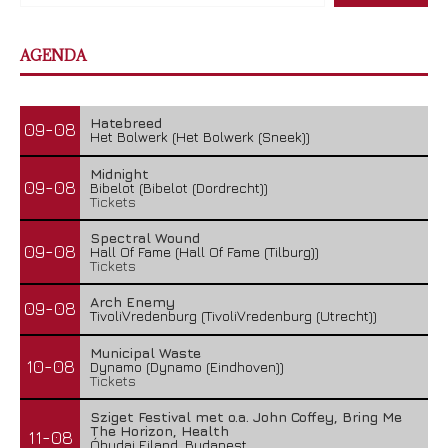
AGENDA
Hatebreed
09-08
Het Bolwerk (Het Bolwerk (Sneek))
Midnight
09-08
Bibelot (Bibelot (Dordrecht))
Tickets
Spectral Wound
09-08
Hall Of Fame (Hall Of Fame (Tilburg))
Tickets
Arch Enemy
09-08
TivoliVredenburg (TivoliVredenburg (Utrecht))
Municipal Waste
10-08
Dynamo (Dynamo (Eindhoven))
Tickets
Sziget Festival met o.a. John Coffey, Bring Me
The Horizon, Health
11-08
Óbudai Eiland, Budapest