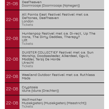
Deafheaven
21-08
Doornroosje (Doornroosje (Nijmegen))
All Points East Festival Festival met o.a.
Deftones, Deafheaven
22-08
London
Tickets
Huntenpop Festival met o.a. Di-rect, Up The
Irons, The Dirty Daddies, Therapy?
22-08
Ulft
Tickets
DUISTER COLLECTIEF Festival met o.a. Sun
Worship, Doodseskader, Alkerdeel, Ggu:ll,
22-08
Modder, Terzij De Horde
Utrecht
Tickets
Waailand Outdoor Festival met o.a. Ruthless
22-08
Made
Cryptosis
22-08
Iduna (Iduna (Drachten))
Wolfmother
22-08
Muziekgieterij (Muziekgieterij (Maastricht))
Tickets