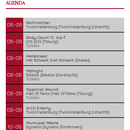
AGENDA
Wolfmother
08-08
TivoliVredenburg (TivoliVredenburg (Utrecht))
Body Count ft. Ice-T
08-08
013 (013 (Tilburg))
Tickets
Hatebreed
09-08
Het Bolwerk (Het Bolwerk (Sneek))
Midnight
09-08
Bibelot (Bibelot (Dordrecht))
Tickets
Spectral Wound
09-08
Hall Of Fame (Hall Of Fame (Tilburg))
Tickets
Arch Enemy
09-08
TivoliVredenburg (TivoliVredenburg (Utrecht))
Municipal Waste
10-08
Dynamo (Dynamo (Eindhoven))