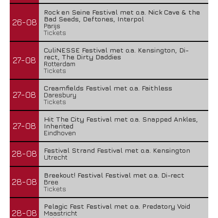
Rock en Seine Festival met o.a. Nick Cave & the
Bad Seeds, Deftones, Interpol
26-08
Parijs
Tickets
CuliNESSE Festival met o.a. Kensington, Di-
rect, The Dirty Daddies
27-08
Rotterdam
Tickets
Creamfields Festival met o.a. Faithless
27-08
Daresbury
Tickets
Hit The City Festival met o.a. Snapped Ankles,
27-08
Inherited
Eindhoven
Festival Strand Festival met o.a. Kensington
28-08
Utrecht
Breekout! Festival Festival met o.a. Di-rect
28-08
Bree
Tickets
Pelagic Fest Festival met o.a. Predatory Void
28-08
Maastricht