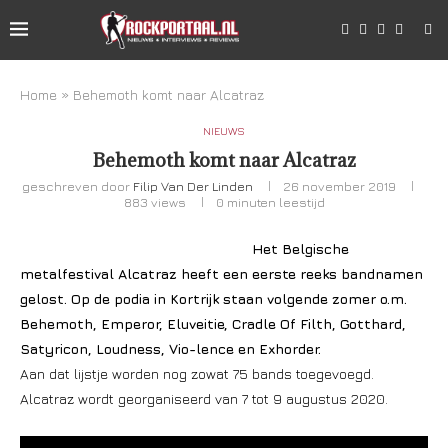
Home
»
Behemoth komt naar Alcatraz
NIEUWS
Behemoth komt naar Alcatraz
geschreven door
Filip Van Der Linden
26 november 2019
883
views
0 minuten leestijd
Het Belgische
metalfestival Alcatraz heeft een eerste reeks bandnamen
gelost. Op de podia in Kortrijk staan volgende zomer o.m.
Behemoth, Emperor, Eluveitie, Cradle Of Filth, Gotthard,
Satyricon, Loudness, Vio-lence en Exhorder.
Aan dat lijstje worden nog zowat 75 bands toegevoegd.
Alcatraz wordt georganiseerd van 7 tot 9 augustus 2020.