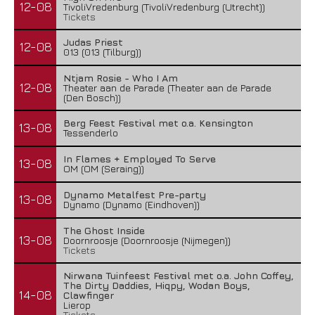
12-08
TivoliVredenburg (TivoliVredenburg (Utrecht))
Tickets
Judas Priest
12-08
013 (013 (Tilburg))
Ntjam Rosie - Who I Am
12-08
Theater aan de Parade (Theater aan de Parade
(Den Bosch))
Berg Feest Festival met o.a. Kensington
13-08
Tessenderlo
In Flames + Employed To Serve
13-08
OM (OM (Seraing))
Dynamo Metalfest Pre-party
13-08
Dynamo (Dynamo (Eindhoven))
The Ghost Inside
13-08
Doornroosje (Doornroosje (Nijmegen))
Tickets
Nirwana Tuinfeest Festival met o.a. John Coffey,
The Dirty Daddies, Hiqpy, Wodan Boys,
14-08
Clawfinger
Lierop
Tickets