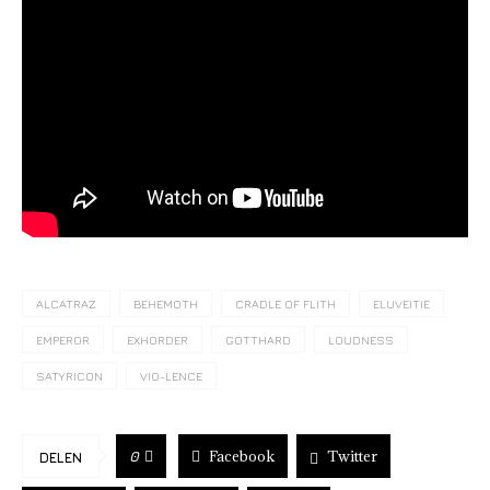
ALCATRAZ
BEHEMOTH
CRADLE OF FLITH
ELUVEITIE
EMPEROR
EXHORDER
GOTTHARD
LOUDNESS
SATYRICON
VIO-LENCE
Facebook
Twitter
0
DELEN