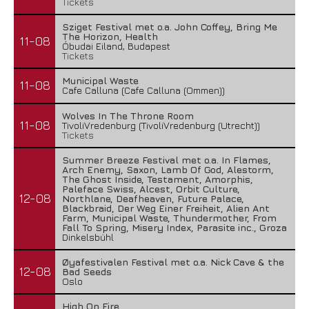
Tickets
Sziget Festival met o.a. John Coffey, Bring Me
The Horizon, Health
11-08
Óbudai Eiland, Budapest
Tickets
Municipal Waste
11-08
Cafe Calluna (Cafe Calluna (Ommen))
Wolves In The Throne Room
11-08
TivoliVredenburg (TivoliVredenburg (Utrecht))
Tickets
Summer Breeze Festival met o.a. In Flames,
Arch Enemy, Saxon, Lamb Of God, Alestorm,
The Ghost Inside, Testament, Amorphis,
Paleface Swiss, Alcest, Orbit Culture,
12-08
Northlane, Deafheaven, Future Palace,
Blackbraid, Der Weg Einer Freiheit, Alien Ant
Farm, Municipal Waste, Thundermother, From
Fall To Spring, Misery Index, Parasite inc., Groza
Dinkelsbühl
Øyafestivalen Festival met o.a. Nick Cave & the
12-08
Bad Seeds
Oslo
High On Fire