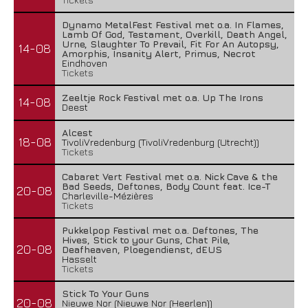
Dynamo MetalFest Festival met o.a. In Flames,
Lamb Of God, Testament, Overkill, Death Angel,
Urne, Slaughter To Prevail, Fit For An Autopsy,
14-08
Amorphis, Insanity Alert, Primus, Necrot
Eindhoven
Tickets
Zeeltje Rock Festival met o.a. Up The Irons
14-08
Deest
Alcest
18-08
TivoliVredenburg (TivoliVredenburg (Utrecht))
Tickets
Cabaret Vert Festival met o.a. Nick Cave & the
Bad Seeds, Deftones, Body Count feat. Ice-T
20-08
Charleville-Mézières
Tickets
Pukkelpop Festival met o.a. Deftones, The
Hives, Stick to your Guns, Chat Pile,
20-08
Deafheaven, Ploegendienst, dEUS
Hasselt
Tickets
Stick To Your Guns
20-08
Nieuwe Nor (Nieuwe Nor (Heerlen))