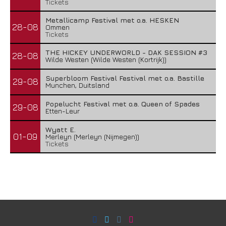
Tickets
Metallicamp Festival met o.a. HESKEN
28-08
Ommen
Tickets
THE HICKEY UNDERWORLD - DAK SESSION #3
28-08
Wilde Westen (Wilde Westen (Kortrijk))
Superbloom Festival Festival met o.a. Bastille
29-08
Munchen, Duitsland
Popelucht Festival met o.a. Queen of Spades
29-08
Etten-Leur
Wyatt E.
01-09
Merleyn (Merleyn (Nijmegen))
Tickets