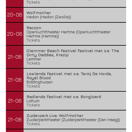
Tickets
Wolfmother
20-08
Hedon (Hedon (Zwolle))
Racoon
Openluchttheater Hertme (Openluchttheater
20-08
Hertme (Hertme))
Tickets
Glemmer Beach Festival Festival met o.a. The
Dirty Daddies, Krezip
21-08
Lemmer
Tickets
Lowlands Festival met o.a. Terzij De Horde,
Royal Blood
21-08
Biddinghuizen
Tickets
Badlands Festival met o.a. Bongloard
21-08
Lottum
Tickets
Zuiderpark Live: Wolfmother
21-08
Zuiderparktheater (Zuiderparktheater (Den Haag))
Tickets