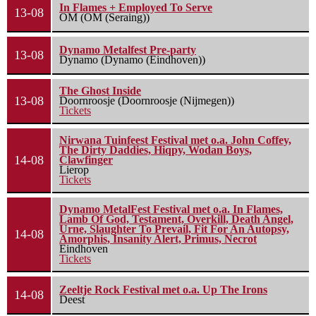
In Flames + Employed To Serve
13-08
OM (OM (Seraing))
Dynamo Metalfest Pre-party
13-08
Dynamo (Dynamo (Eindhoven))
The Ghost Inside
13-08
Doornroosje (Doornroosje (Nijmegen))
Tickets
Nirwana Tuinfeest Festival met o.a. John Coffey,
The Dirty Daddies, Hiqpy, Wodan Boys,
14-08
Clawfinger
Lierop
Tickets
Dynamo MetalFest Festival met o.a. In Flames,
Lamb Of God, Testament, Overkill, Death Angel,
Urne, Slaughter To Prevail, Fit For An Autopsy,
14-08
Amorphis, Insanity Alert, Primus, Necrot
Eindhoven
Tickets
Zeeltje Rock Festival met o.a. Up The Irons
14-08
Deest