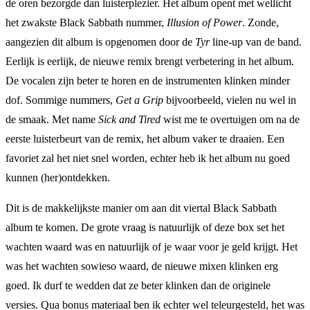
de oren bezorgde dan luisterplezier. Het album opent met wellicht
het zwakste Black Sabbath nummer,
Illusion of Power
. Zonde,
aangezien dit album is opgenomen door de
Tyr
line-up van de band.
Eerlijk is eerlijk, de nieuwe remix brengt verbetering in het album.
De vocalen zijn beter te horen en de instrumenten klinken minder
dof. Sommige nummers,
Get a Grip
bijvoorbeeld, vielen nu wel in
de smaak. Met name
Sick and Tired
wist me te overtuigen om na de
eerste luisterbeurt van de remix, het album vaker te draaien. Een
favoriet zal het niet snel worden, echter heb ik het album nu goed
kunnen (her)ontdekken.
Dit is de makkelijkste manier om aan dit viertal Black Sabbath
album te komen. De grote vraag is natuurlijk of deze box set het
wachten waard was en natuurlijk of je waar voor je geld krijgt. Het
was het wachten sowieso waard, de nieuwe mixen klinken erg
goed. Ik durf te wedden dat ze beter klinken dan de originele
versies. Qua bonus materiaal ben ik echter wel teleurgesteld, het was