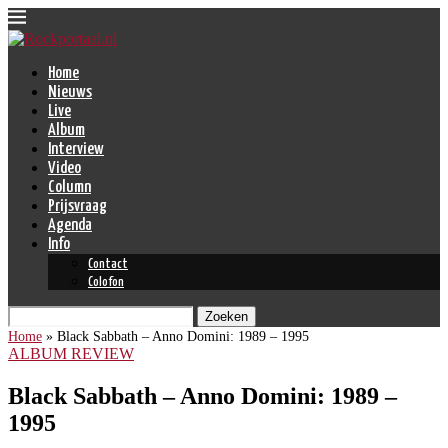
Home
Nieuws
Live
Album
Interview
Video
Column
Prijsvraag
Agenda
Info
Contact
Colofon
Zoeken
Home
»
Black Sabbath – Anno Domini: 1989 – 1995
ALBUM REVIEW
Black Sabbath – Anno Domini: 1989 –
1995