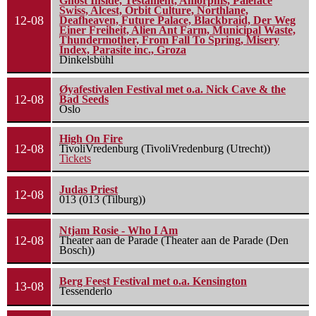
Ghost Inside, Testament, Amorphis, Paleface
Swiss, Alcest, Orbit Culture, Northlane,
12-08
Deafheaven, Future Palace, Blackbraid, Der Weg
Einer Freiheit, Alien Ant Farm, Municipal Waste,
Thundermother, From Fall To Spring, Misery
Index, Parasite inc., Groza
Dinkelsbühl
Øyafestivalen Festival met o.a. Nick Cave & the
12-08
Bad Seeds
Oslo
High On Fire
12-08
TivoliVredenburg (TivoliVredenburg (Utrecht))
Tickets
Judas Priest
12-08
013 (013 (Tilburg))
Ntjam Rosie - Who I Am
12-08
Theater aan de Parade (Theater aan de Parade (Den
Bosch))
Berg Feest Festival met o.a. Kensington
13-08
Tessenderlo