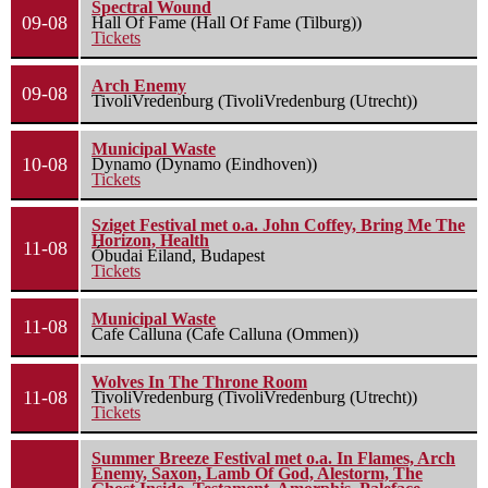
Spectral Wound
09-08
Hall Of Fame (Hall Of Fame (Tilburg))
Tickets
Arch Enemy
09-08
TivoliVredenburg (TivoliVredenburg (Utrecht))
Municipal Waste
10-08
Dynamo (Dynamo (Eindhoven))
Tickets
Sziget Festival met o.a. John Coffey, Bring Me The
Horizon, Health
11-08
Óbudai Eiland, Budapest
Tickets
Municipal Waste
11-08
Cafe Calluna (Cafe Calluna (Ommen))
Wolves In The Throne Room
11-08
TivoliVredenburg (TivoliVredenburg (Utrecht))
Tickets
Summer Breeze Festival met o.a. In Flames, Arch
Enemy, Saxon, Lamb Of God, Alestorm, The