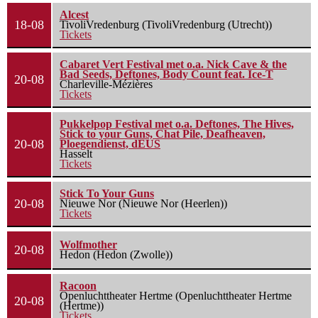
Alcest
18-08
TivoliVredenburg (TivoliVredenburg (Utrecht))
Tickets
Cabaret Vert Festival met o.a. Nick Cave & the
Bad Seeds, Deftones, Body Count feat. Ice-T
20-08
Charleville-Mézières
Tickets
Pukkelpop Festival met o.a. Deftones, The Hives,
Stick to your Guns, Chat Pile, Deafheaven,
20-08
Ploegendienst, dEUS
Hasselt
Tickets
Stick To Your Guns
20-08
Nieuwe Nor (Nieuwe Nor (Heerlen))
Tickets
Wolfmother
20-08
Hedon (Hedon (Zwolle))
Racoon
Openluchttheater Hertme (Openluchttheater Hertme
20-08
(Hertme))
Tickets