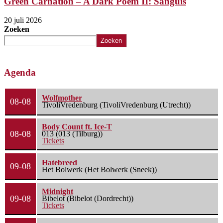
Green Carnation – A Dark Poem II: Sanguis
20 juli 2026
Zoeken
Zoeken
Agenda
Wolfmother
08-08
TivoliVredenburg (TivoliVredenburg (Utrecht))
Body Count ft. Ice-T
08-08
013 (013 (Tilburg))
Tickets
Hatebreed
09-08
Het Bolwerk (Het Bolwerk (Sneek))
Midnight
09-08
Bibelot (Bibelot (Dordrecht))
Tickets