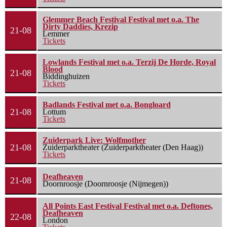
Glemmer Beach Festival Festival met o.a. The
Dirty Daddies, Krezip
21-08
Lemmer
Tickets
Lowlands Festival met o.a. Terzij De Horde, Royal
Blood
21-08
Biddinghuizen
Tickets
Badlands Festival met o.a. Bongloard
21-08
Lottum
Tickets
Zuiderpark Live: Wolfmother
21-08
Zuiderparktheater (Zuiderparktheater (Den Haag))
Tickets
Deafheaven
21-08
Doornroosje (Doornroosje (Nijmegen))
All Points East Festival Festival met o.a. Deftones,
Deafheaven
22-08
London