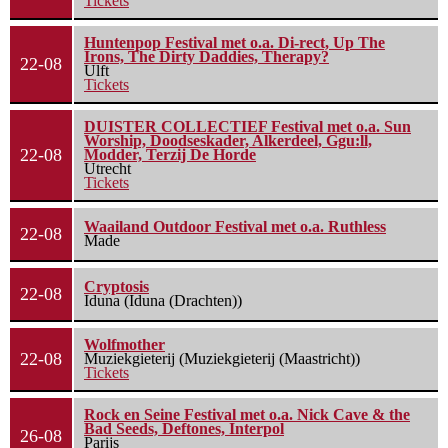
Tickets
Huntenpop Festival met o.a. Di-rect, Up The
Irons, The Dirty Daddies, Therapy?
22-08
Ulft
Tickets
DUISTER COLLECTIEF Festival met o.a. Sun
Worship, Doodseskader, Alkerdeel, Ggu:ll,
22-08
Modder, Terzij De Horde
Utrecht
Tickets
Waailand Outdoor Festival met o.a. Ruthless
22-08
Made
Cryptosis
22-08
Iduna (Iduna (Drachten))
Wolfmother
22-08
Muziekgieterij (Muziekgieterij (Maastricht))
Tickets
Rock en Seine Festival met o.a. Nick Cave & the
Bad Seeds, Deftones, Interpol
26-08
Parijs