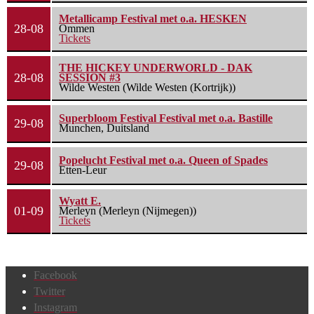
Metallicamp Festival met o.a. HESKEN
28-08
Ommen
Tickets
THE HICKEY UNDERWORLD - DAK
28-08
SESSION #3
Wilde Westen (Wilde Westen (Kortrijk))
Superbloom Festival Festival met o.a. Bastille
29-08
Munchen, Duitsland
Popelucht Festival met o.a. Queen of Spades
29-08
Etten-Leur
Wyatt E.
01-09
Merleyn (Merleyn (Nijmegen))
Tickets
Facebook
Twitter
Instagram