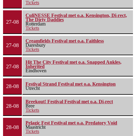
Tickets
CuliNESSE Festival met o.a. Kensington, Di-rect,
The Dirty Daddies
27-08
Rotterdam
Tickets
Creamfields Festival met o.a. Faithless
27-08
Daresbury
Tickets
Hit The City Festival met o.a. Snapped Ankles,
27-08
Inherited
Eindhoven
Festival Strand Festival met o.a. Kensington
28-08
Utrecht
Breekout! Festival Festival met o.a. Di-rect
28-08
Bree
Tickets
Pelagic Fest Festival met o.a. Predatory Void
28-08
Maastricht
Tickets