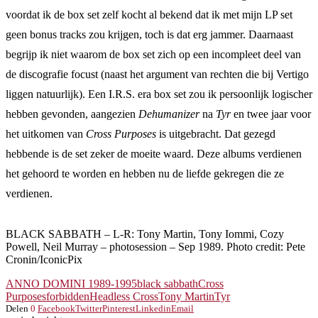
voordat ik de box set zelf kocht al bekend dat ik met mijn LP set
geen bonus tracks zou krijgen, toch is dat erg jammer. Daarnaast
begrijp ik niet waarom de box set zich op een incompleet deel van
de discografie focust (naast het argument van rechten die bij Vertigo
liggen natuurlijk). Een I.R.S. era box set zou ik persoonlijk logischer
hebben gevonden, aangezien
Dehumanizer
na
Tyr
en twee jaar voor
het uitkomen van
Cross Purposes
is uitgebracht. Dat gezegd
hebbende is de set zeker de moeite waard. Deze albums verdienen
het gehoord te worden en hebben nu de liefde gekregen die ze
verdienen.
BLACK SABBATH – L-R: Tony Martin, Tony Iommi, Cozy
Powell, Neil Murray – photosession – Sep 1989. Photo credit: Pete
Cronin/IconicPix
ANNO DOMINI 1989-1995
black sabbath
Cross
Purposes
forbidden
Headless Cross
Tony Martin
Tyr
Delen
0
Facebook
Twitter
Pinterest
Linkedin
Email