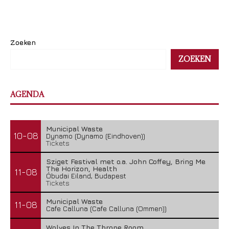
Zoeken
ZOEKEN
AGENDA
Municipal Waste
10-08
Dynamo (Dynamo (Eindhoven))
Tickets
Sziget Festival met o.a. John Coffey, Bring Me
The Horizon, Health
11-08
Óbudai Eiland, Budapest
Tickets
Municipal Waste
11-08
Cafe Calluna (Cafe Calluna (Ommen))
Wolves In The Throne Room