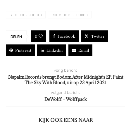
BLUE HOUR GHOSTS
ROCKSHOTS RECORDS
Facebook
Twitter
0
DELEN
Pinterest
Linkedin
Email
vorig bericht
Napalm Records brengt Bodom After Midnight's EP, Paint
The Sky With Blood, uit op 23 April 2021
volgend bericht
DeWolff – Wolffpack
KIJK OOK EENS NAAR