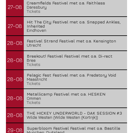
Creamfields Festival met o.a. Faithless
27-08
Daresbury
Tickets
Hit The City Festival met o.a. Snapped Ankles,
27-08
Inherited
Eindhoven
Festival Strand Festival met o.a. Kensington
28-08
Utrecht
Breekout! Festival Festival met o.a. Di-rect
28-08
Bree
Tickets
Pelagic Fest Festival met o.a. Predatory Void
28-08
Maastricht
Tickets
Metallicamp Festival met o.a. HESKEN
28-08
Ommen
Tickets
THE HICKEY UNDERWORLD - DAK SESSION #3
28-08
Wilde Westen (Wilde Westen (Kortrijk))
Superbloom Festival Festival met o.a. Bastille
29-08
Munchen, Duitsland