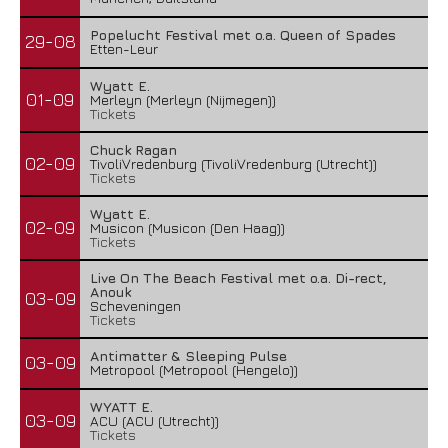
Popelucht Festival met o.a. Queen of Spades
29-08
Etten-Leur
Wyatt E.
01-09
Merleyn (Merleyn (Nijmegen))
Tickets
Chuck Ragan
02-09
TivoliVredenburg (TivoliVredenburg (Utrecht))
Tickets
Wyatt E.
02-09
Musicon (Musicon (Den Haag))
Tickets
Live On The Beach Festival met o.a. Di-rect,
Anouk
03-09
Scheveningen
Tickets
Antimatter & Sleeping Pulse
03-09
Metropool (Metropool (Hengelo))
WYATT E.
03-09
ACU (ACU (Utrecht))
Tickets