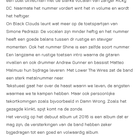
een duel uitvechten met de sterke vocalen van zanger Ricky
DC. Naarmate het nummer vordert wint het in volume en wordt
het heftiger.
On Black Clouds leunt wat meer op de toetspartijen van
Simone Pedrazzi. De vocalen zijn minder heftig en het nummer
heeft een goede balans tussen dr rustige en steviger
momenten. Ook het nummer Shine is een zelfde soort nummer.
Een langzame en rustige toetsen intro waarna de gitaren
invallen en ook drummer Andrew Gunner en bassist Matteo
Malmusi hun bijdrage leveren. Met Lower The Wires zet de band
een sterk metalnummer neer.
Tekstueel gaat her over de haast waarin we leven, de angsten
waarmee we te kampen hebben. Maar ook persoonlijke
tekortkomingen zoals bijvoorbeeld in Damn Wrong. Zoals het
gezegde klinkt, spijt komt na de zonde.
Het vervolg op het debuut album uit 2016 is een album dat er
mag zijn, de versterkingen van de band hebben zeker
bijgedragen tot een goed en volwaardig album.