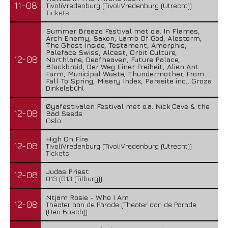
11-08
TivoliVredenburg (TivoliVredenburg (Utrecht))
Tickets
Summer Breeze Festival met o.a. In Flames,
Arch Enemy, Saxon, Lamb Of God, Alestorm,
The Ghost Inside, Testament, Amorphis,
Paleface Swiss, Alcest, Orbit Culture,
12-08
Northlane, Deafheaven, Future Palace,
Blackbraid, Der Weg Einer Freiheit, Alien Ant
Farm, Municipal Waste, Thundermother, From
Fall To Spring, Misery Index, Parasite inc., Groza
Dinkelsbühl
Øyafestivalen Festival met o.a. Nick Cave & the
12-08
Bad Seeds
Oslo
High On Fire
12-08
TivoliVredenburg (TivoliVredenburg (Utrecht))
Tickets
Judas Priest
12-08
013 (013 (Tilburg))
Ntjam Rosie - Who I Am
12-08
Theater aan de Parade (Theater aan de Parade
(Den Bosch))