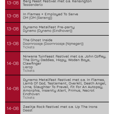
Berg Feest Festival met o.a. Kensington
13-08
Tessenderlo
In Flames + Employed To Serve
13-08
OM (OM (Seraing))
Dynamo Metalfest Pre-party
13-08
Dynamo (Dynamo (Eindhoven))
The Ghost Inside
13-08
Doornroosje (Doornroosje (Nijmegen))
Tickets
Nirwana Tuinfeest Festival met o.a. John Coffey,
The Dirty Daddies, Hiqpy, Wodan Boys,
14-08
Clawfinger
Lierop
Tickets
Dynamo MetalFest Festival met o.a. In Flames,
Lamb Of God, Testament, Overkill, Death Angel,
Urne, Slaughter To Prevail, Fit For An Autopsy,
14-08
Amorphis, Insanity Alert, Primus, Necrot
Eindhoven
Tickets
Zeeltje Rock Festival met o.a. Up The Irons
14-08
Deest