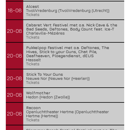
Alcest
18-08
TivoliVredenburg (TivoliVredenburg (Utrecht))
Tickets
Cabaret Vert Festival met o.a. Nick Cave & the
Bad Seeds, Deftones, Body Count feat. Ice-T
20-08
Charleville-Mézières
Tickets
Pukkelpop Festival met o.a. Deftones, The
Hives, Stick to your Guns, Chat Pile,
20-08
Deafheaven, Ploegendienst, dEUS
Hasselt
Tickets
Stick To Your Guns
20-08
Nieuwe Nor (Nieuwe Nor (Heerlen))
Tickets
Wolfmother
20-08
Hedon (Hedon (Zwolle))
Racoon
Openluchttheater Hertme (Openluchttheater
20-08
Hertme (Hertme))
Tickets