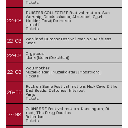
Tickets
DUISTER COLLECTIEF Festival met o.a. Sun
Worship, Doodseskader, Alkerdeel, Ggu:ll,
22-08
Modder, Terzij De Horde
Utrecht
Tickets
Waailand Outdoor Festival met o.a. Ruthless
22-08
Made
Cryptosis
22-08
Iduna (Iduna (Drachten))
Wolfmother
22-08
Muziekgieterij (Muziekgieterij (Maastricht))
Tickets
Rock en Seine Festival met o.a. Nick Cave & the
Bad Seeds, Deftones, Interpol
26-08
Parijs
Tickets
CuliNESSE Festival met o.a. Kensington, Di-
rect, The Dirty Daddies
27-08
Rotterdam
Tickets