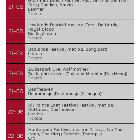
Glemmer Beach Festival Festival met o.a. The
Dirty Daddies, Krezip
21-08
Lemmer
Tickets
Lowlands Festival met o.a. Terzij De Horde,
Royal Blood
21-08
Biddinghuizen
Tickets
Badlands Festival met o.a. Bongloard
21-08
Lottum
Tickets
Zuiderpark Live: Wolfmother
21-08
Zuiderparktheater (Zuiderparktheater (Den Haag))
Tickets
Deafheaven
21-08
Doornroosje (Doornroosje (Nijmegen))
All Points East Festival Festival met o.a.
Deftones, Deafheaven
22-08
London
Tickets
Huntenpop Festival met o.a. Di-rect, Up The
Irons, The Dirty Daddies, Therapy?
22-08
Ulft