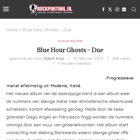
Home
»
Blue Hour Ghosts – Due
ALBUM REVIEW
Blue Hour Ghosts – Due
geschreven door
Edwin Knip
10 februari 2021
619
views
1 minuten leestijd
Progressieve
metal afkomstig uit Modena, Italië.
Het nieuwe album van de zeskoppige band is een album waar
de nummers van stevige metal naar atmosferische sfeermuziek
schakelen, kortom afwisseling genoeg. Mede door de twee
gitaristen Diego Angeli en Francesco Poggi worden de nummers
omringd door een muur van gitaarakkoorden. Het album start
voorzichtig met Walking Backwards waarin stevige gitaar riffs