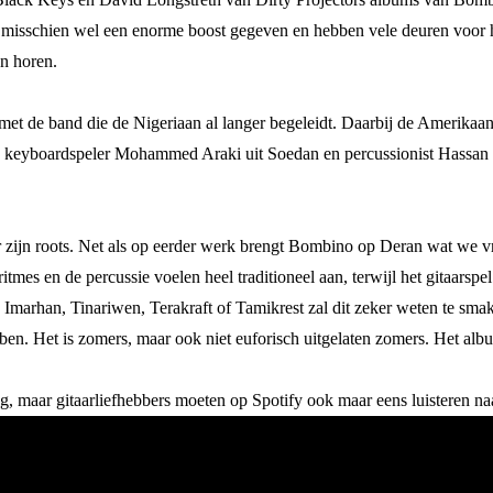
schien wel een enorme boost gegeven en hebben vele deuren voor hem g
en horen.
de band die de Nigeriaan al langer begeleidt. Daarbij de Amerikaans
ed, keyboardspeler Mohammed Araki uit Soedan en percussionist Hass
r zijn roots. Net als op eerder werk brengt Bombino op Deran wat w
itmes en de percussie voelen heel traditioneel aan, terwijl het gitaarspe
 Imarhan, Tinariwen, Terakraft of Tamikrest zal dit zeker weten te sma
ebben. Het is zomers, maar ook niet euforisch uitgelaten zomers. Het al
g, maar gitaarliefhebbers moeten op Spotify ook maar eens luisteren n