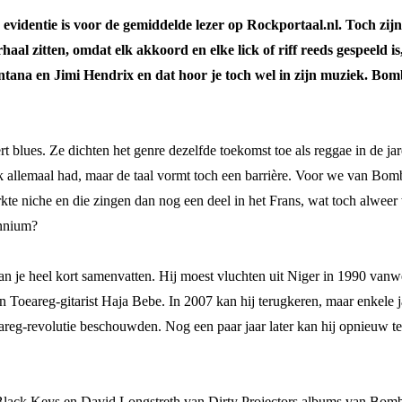
en evidentie is voor de gemiddelde lezer op Rockportaal.nl. Toch z
haal zitten, omdat elk akkoord en elke lick of riff reeds gespeeld 
ntana en Jimi Hendrix en dat hoor je toch wel in zijn muziek. Bom
lues. Ze dichten het genre dezelfde toekomst toe als reggae in de jaren 
ok allemaal had, maar de taal vormt toch een barrière. Voor we van Bom
kte niche en die zingen dan nog een deel in het Frans, wat toch alweer
ennium?
n je heel kort samenvatten. Hij moest vluchten uit Niger in 1990 vanw
n Toeareg-gitarist Haja Bebe. In 2007 kan hij terugkeren, maar enkele j
eg-revolutie beschouwden. Nog een paar jaar later kan hij opnieuw ter
Black Keys en David Longstreth van Dirty Projectors albums van Bombi