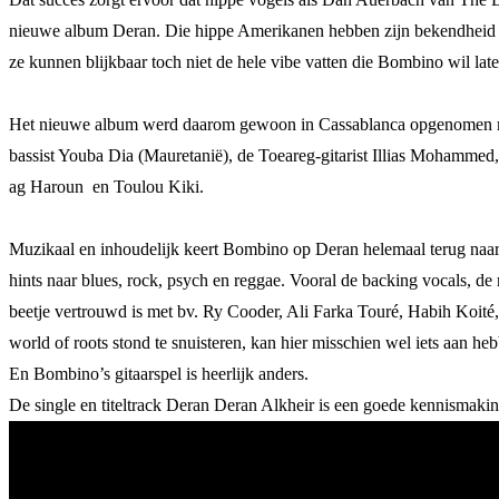
nieuwe album Deran. Die hippe Amerikanen hebben zijn bekendheid mis
ze kunnen blijkbaar toch niet de hele vibe vatten die Bombino wil lat
Het nieuwe album werd daarom gewoon in Cassablanca opgenomen met 
bassist Youba Dia (Mauretanië), de Toeareg-gitarist Illias Mohamm
ag Haroun en Toulou Kiki.
Muzikaal en inhoudelijk keert Bombino op Deran helemaal terug naa
hints naar blues, rock, psych en reggae. Vooral de backing vocals, de r
beetje vertrouwd is met bv. Ry Cooder, Ali Farka Touré, Habih Koité,
world of roots stond te snuisteren, kan hier misschien wel iets aan h
En Bombino’s gitaarspel is heerlijk anders.
De single en titeltrack Deran Deran Alkheir is een goede kennismakin