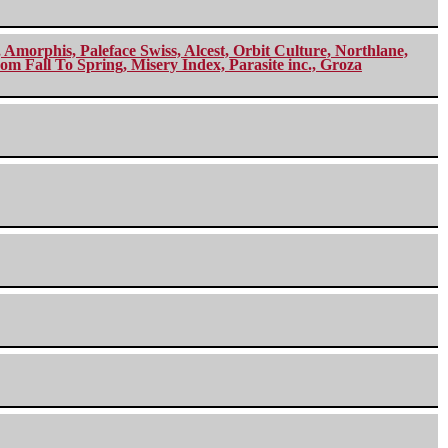
morphis, Paleface Swiss, Alcest, Orbit Culture, Northlane,
m Fall To Spring, Misery Index, Parasite inc., Groza