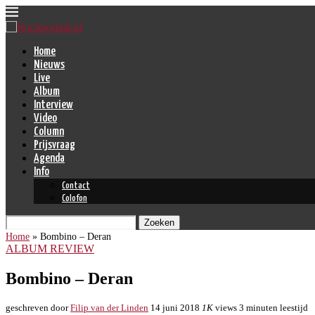
Home
Nieuws
Live
Album
Interview
Video
Column
Prijsvraag
Agenda
Info
Contact
Colofon
Zoeken
Home
»
Bombino – Deran
ALBUM REVIEW
Bombino – Deran
geschreven door
Filip van der Linden
14 juni 2018
1K
views
3 minuten leestijd