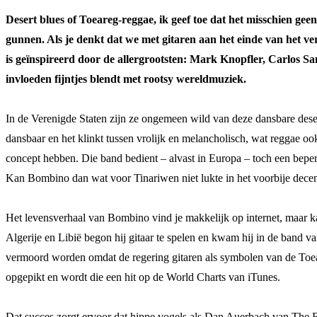
Desert blues of Toeareg-reggae, ik geef toe dat het misschien ge
gunnen. Als je denkt dat we met gitaren aan het einde van het ver
is geïnspireerd door de allergrootsten: Mark Knopfler, Carlos Sa
invloeden fijntjes blendt met rootsy wereldmuziek.
In de Verenigde Staten zijn ze ongemeen wild van deze dansbare desert b
dansbaar en het klinkt tussen vrolijk en melancholisch, wat reggae o
concept hebben. Die band bedient – alvast in Europa – toch een beper
Kan Bombino dan wat voor Tinariwen niet lukte in het voorbije dec
Het levensverhaal van Bombino vind je makkelijk op internet, maar ka
Algerije en Libië begon hij gitaar te spelen en kwam hij in de band va
vermoord worden omdat de regering gitaren als symbolen van de Toear
opgepikt en wordt die een hit op de World Charts van iTunes.
Dat succes zorgt ervoor dat hippe vogels als Dan Auerbach van The 