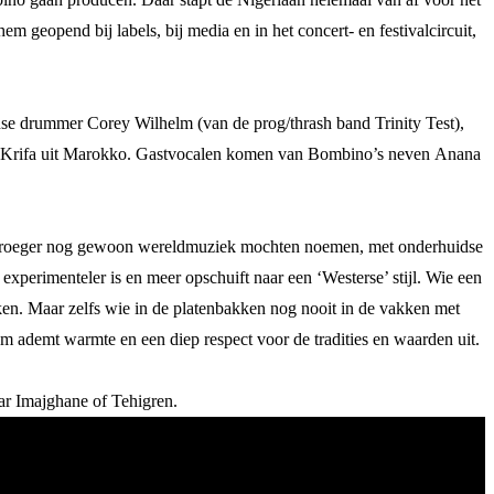
eopend bij labels, bij media en in het concert- en festivalcircuit,
e drummer Corey Wilhelm (van de prog/thrash band Trinity Test),
an Krifa uit Marokko. Gastvocalen komen van Bombino’s neven Anana
e vroeger nog gewoon wereldmuziek mochten noemen, met onderhuidse
l experimenteler is en meer opschuift naar een ‘Westerse’ stijl. Wie een
ken. Maar zelfs wie in de platenbakken nog nooit in de vakken met
bum ademt warmte en een diep respect voor de tradities en waarden uit.
aar Imajghane of Tehigren.