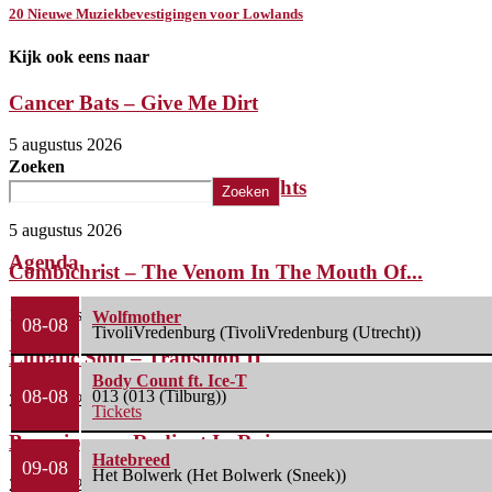
20 Nieuwe Muziekbevestigingen voor Lowlands
Kijk ook eens naar
Cancer Bats – Give Me Dirt
5 augustus 2026
Zoeken
The Iron Roses – Molotov Nights
Zoeken
5 augustus 2026
Agenda
Combichrist – The Venom In The Mouth Of...
1 augustus 2026
Wolfmother
08-08
TivoliVredenburg (TivoliVredenburg (Utrecht))
Lunatic Soul – Transition II
Body Count ft. Ice-T
08-08
013 (013 (Tilburg))
29 juli 2026
Tickets
Boneripper – Radiant In Ruin
Hatebreed
09-08
Het Bolwerk (Het Bolwerk (Sneek))
27 juli 2026