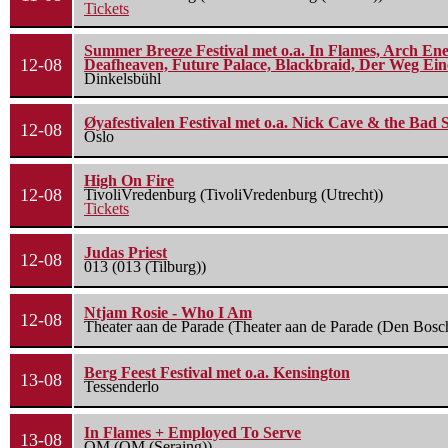
Tickets
Summer Breeze Festival met o.a. In Flames, Arch Ene
12-08
Deafheaven, Future Palace, Blackbraid, Der Weg Eine
Dinkelsbühl
Øyafestivalen Festival met o.a. Nick Cave & the Bad 
12-08
Oslo
High On Fire
12-08
TivoliVredenburg (TivoliVredenburg (Utrecht))
Tickets
Judas Priest
12-08
013 (013 (Tilburg))
Ntjam Rosie - Who I Am
12-08
Theater aan de Parade (Theater aan de Parade (Den Bosc
Berg Feest Festival met o.a. Kensington
13-08
Tessenderlo
In Flames + Employed To Serve
13-08
OM (OM (Seraing))