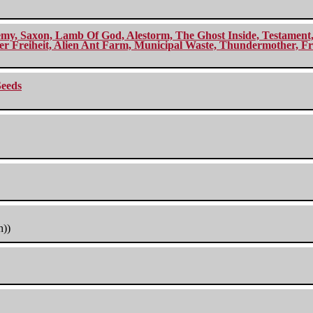
my, Saxon, Lamb Of God, Alestorm, The Ghost Inside, Testament, A
r Freiheit, Alien Ant Farm, Municipal Waste, Thundermother, Fro
Seeds
h))