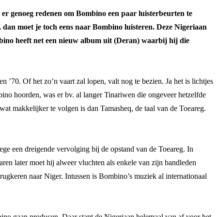
ijn er genoeg redenen om Bombino een paar luisterbeurten te
is, dan moet je toch eens naar Bombino luisteren. Deze Nigeriaan
bino heeft net een nieuw album uit (Deran) waarbij hij die
’70. Of het zo’n vaart zal lopen, valt nog te bezien. Ja het is lichtjes
bino hoorden, was er bv. al langer Tinariwen die ongeveer hetzelfde
 wat makkelijker te volgen is dan Tamasheq, de taal van de Toeareg.
ege een dreigende vervolging bij de opstand van de Toeareg. In
aren later moet hij alweer vluchten als enkele van zijn bandleden
ugkeren naar Niger. Intussen is Bombino’s muziek al internationaal
no gaan producen. Daar stapt de Nigeriaan helemaal van af voor het