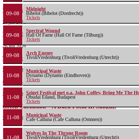
Midnight
Waterparks – Jinx
09-08
Bibelot (Bibelot (Dordrecht))
Tickets
26 juli 2026
Spectral Wound
Wailin’ Storms – The Arsonist
09-08
Hall Of Fame (Hall Of Fame (Tilburg))
Tickets
26 juli 2026
Arch Enemy
09-08
TivoliVredenburg (TivoliVredenburg (Utrecht))
The Fifth Alliance – Stenahoria
22 juli 2026
Municipal Waste
10-08
Dynamo (Dynamo (Eindhoven))
Tickets
Gallon – A Spell Called Reality
Sziget Festival met o.a. John Coffey, Bring Me The H
22 juli 2026
11-08
Óbudai Eiland, Budapest
Tickets
Green Carnation – A Dark Poem II: Sanguis
Municipal Waste
11-08
20 juli 2026
Cafe Calluna (Cafe Calluna (Ommen))
Wolves In The Throne Room
11-08
TivoliVredenburg (TivoliVredenburg (Utrecht))