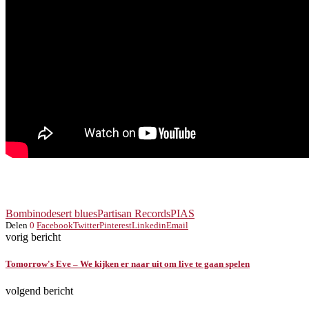
Bombino
desert blues
Partisan Records
PIAS
Delen
0
Facebook
Twitter
Pinterest
Linkedin
Email
vorig bericht
Tomorrow's Eve – We kijken er naar uit om live te gaan spelen
volgend bericht