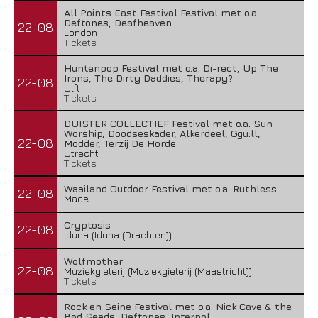
All Points East Festival Festival met o.a.
Deftones, Deafheaven
22-08
London
Tickets
Huntenpop Festival met o.a. Di-rect, Up The
Irons, The Dirty Daddies, Therapy?
22-08
Ulft
Tickets
DUISTER COLLECTIEF Festival met o.a. Sun
Worship, Doodseskader, Alkerdeel, Ggu:ll,
22-08
Modder, Terzij De Horde
Utrecht
Tickets
Waailand Outdoor Festival met o.a. Ruthless
22-08
Made
Cryptosis
22-08
Iduna (Iduna (Drachten))
Wolfmother
22-08
Muziekgieterij (Muziekgieterij (Maastricht))
Tickets
Rock en Seine Festival met o.a. Nick Cave & the
Bad Seeds, Deftones, Interpol