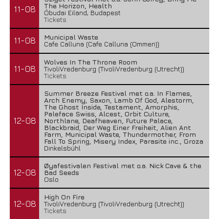
The Horizon, Health
11-08
Óbudai Eiland, Budapest
Tickets
Municipal Waste
11-08
Cafe Calluna (Cafe Calluna (Ommen))
Wolves In The Throne Room
11-08
TivoliVredenburg (TivoliVredenburg (Utrecht))
Tickets
Summer Breeze Festival met o.a. In Flames,
Arch Enemy, Saxon, Lamb Of God, Alestorm,
The Ghost Inside, Testament, Amorphis,
Paleface Swiss, Alcest, Orbit Culture,
12-08
Northlane, Deafheaven, Future Palace,
Blackbraid, Der Weg Einer Freiheit, Alien Ant
Farm, Municipal Waste, Thundermother, From
Fall To Spring, Misery Index, Parasite inc., Groza
Dinkelsbühl
Øyafestivalen Festival met o.a. Nick Cave & the
12-08
Bad Seeds
Oslo
High On Fire
12-08
TivoliVredenburg (TivoliVredenburg (Utrecht))
Tickets