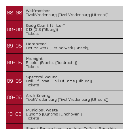
Wolfmother
08-08
TivoliVredenburg (TivoliVredenburg (Utrecht))
Body Count ft. Ice-T
08-08
013 (013 (Tilburg))
Tickets
Hatebreed
09-08
Het Bolwerk (Het Bolwerk (Sneek))
Midnight
09-08
Bibelot (Bibelot (Dordrecht))
Tickets
Spectral Wound
09-08
Hall Of Fame (Hall Of Fame (Tilburg))
Tickets
Arch Enemy
09-08
TivoliVredenburg (TivoliVredenburg (Utrecht))
Municipal Waste
10-08
Dynamo (Dynamo (Eindhoven))
Tickets
Sziget Festival met o.a. John Coffey, Bring Me