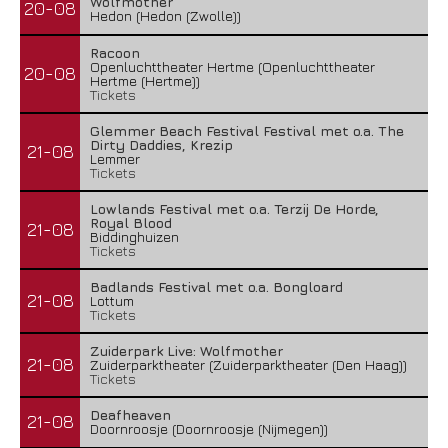
Wolfmother
20-08
Hedon (Hedon (Zwolle))
Racoon
Openluchttheater Hertme (Openluchttheater
20-08
Hertme (Hertme))
Tickets
Glemmer Beach Festival Festival met o.a. The
Dirty Daddies, Krezip
21-08
Lemmer
Tickets
Lowlands Festival met o.a. Terzij De Horde,
Royal Blood
21-08
Biddinghuizen
Tickets
Badlands Festival met o.a. Bongloard
21-08
Lottum
Tickets
Zuiderpark Live: Wolfmother
21-08
Zuiderparktheater (Zuiderparktheater (Den Haag))
Tickets
Deafheaven
21-08
Doornroosje (Doornroosje (Nijmegen))