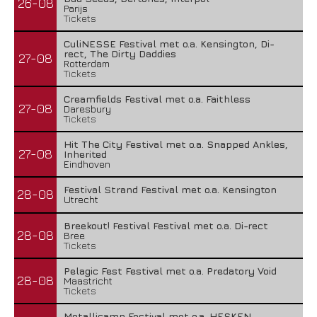
26-08
Parijs
Tickets
CuliNESSE Festival met o.a. Kensington, Di-
rect, The Dirty Daddies
27-08
Rotterdam
Tickets
Creamfields Festival met o.a. Faithless
27-08
Daresbury
Tickets
Hit The City Festival met o.a. Snapped Ankles,
27-08
Inherited
Eindhoven
Festival Strand Festival met o.a. Kensington
28-08
Utrecht
Breekout! Festival Festival met o.a. Di-rect
28-08
Bree
Tickets
Pelagic Fest Festival met o.a. Predatory Void
28-08
Maastricht
Tickets
Metallicamp Festival met o.a. HESKEN