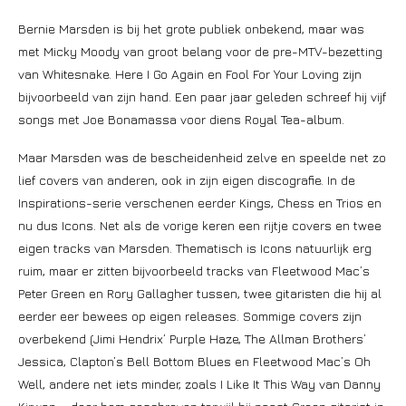
Bernie Marsden is bij het grote publiek onbekend, maar was
met Micky Moody van groot belang voor de pre-MTV-bezetting
van Whitesnake. Here I Go Again en Fool For Your Loving zijn
bijvoorbeeld van zijn hand. Een paar jaar geleden schreef hij vijf
songs met Joe Bonamassa voor diens Royal Tea-album.
Maar Marsden was de bescheidenheid zelve en speelde net zo
lief covers van anderen, ook in zijn eigen discografie. In de
Inspirations-serie verschenen eerder Kings, Chess en Trios en
nu dus Icons. Net als de vorige keren een rijtje covers en twee
eigen tracks van Marsden. Thematisch is Icons natuurlijk erg
ruim, maar er zitten bijvoorbeeld tracks van Fleetwood Mac’s
Peter Green en Rory Gallagher tussen, twee gitaristen die hij al
eerder eer bewees op eigen releases. Sommige covers zijn
overbekend (Jimi Hendrix’ Purple Haze, The Allman Brothers’
Jessica, Clapton’s Bell Bottom Blues en Fleetwood Mac’s Oh
Well, andere net iets minder, zoals I Like It This Way van Danny