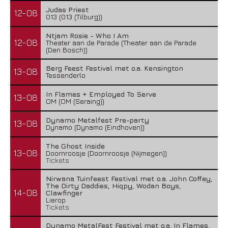
Judas Priest
12-08
013 (013 (Tilburg))
Ntjam Rosie - Who I Am
12-08
Theater aan de Parade (Theater aan de Parade
(Den Bosch))
Berg Feest Festival met o.a. Kensington
13-08
Tessenderlo
In Flames + Employed To Serve
13-08
OM (OM (Seraing))
Dynamo Metalfest Pre-party
13-08
Dynamo (Dynamo (Eindhoven))
The Ghost Inside
13-08
Doornroosje (Doornroosje (Nijmegen))
Tickets
Nirwana Tuinfeest Festival met o.a. John Coffey,
The Dirty Daddies, Hiqpy, Wodan Boys,
14-08
Clawfinger
Lierop
Tickets
Dynamo MetalFest Festival met o.a. In Flames,