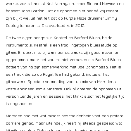
werkte, zoals bassist Neil Nurray, drummer Richard Newman en
bassist John Gordon. Dat de opnamen niet per sé vrij recent
zijn blijkt wel uit het feit dat op Purple Haze drummer Jimmy
Copley te horen is. Die overleed al in 2017…
De twee eigen songs zijn Kestrel en Barford Blues, beide
instrumentals. Kestrel is een fraai ingetogen bluesetude op
gitaar. Er staat niet bij wanneer de tracks zijn geschreven en
opgenomen, maar het zou mij niet verbazen als Barford Blues
dateert van na zijn samenwerking met Joe Bonamassa. Het is
een track die zo op Royal Tea had gekund, inclusief het
gitaarwerk. Speciale vermelding voor de mix van Marsdens
vaste engineer Jamie Masters. Ook al dateren de opnamen uit
verschillende jaren en sessies, het klinkt alsof het tegelijkertijd
is opgenomen.
Marsden had met wat minder bescheidenheid vast een grotere
carrière gehad, maar uiteindelijk heeft hij steeds gespeeld wat
hij wilde spelen. Ook op Icons is niet te missen wat een