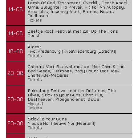
Lamb Of God, Testament, Overkill, Death Angel,
Urne, Slaughter To Prevail, Fit For An Autopsy,
14-08
Amorphis, Insanity Alert, Primus, Necrot
Eindhoven
Tickets
Zeeltje Rock Festival met o.a. Up The Irons
14-08
Deest
Alcest
18-08
TivoliVredenburg (TivoliVredenburg (Utrecht))
Tickets
Cabaret Vert Festival met o.a. Nick Cave & the
Bad Seeds, Deftones, Body Count feat. Ice-T
20-08
Charleville-Mézières
Tickets
Pukkelpop Festival met o.a. Deftones, The
Hives, Stick to your Guns, Chat Pile,
20-08
Deafheaven, Ploegendienst, dEUS
Hasselt
Tickets
Stick To Your Guns
20-08
Nieuwe Nor (Nieuwe Nor (Heerlen))
Tickets