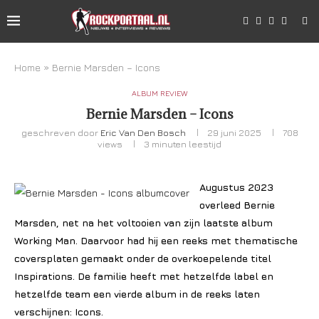
Home
»
Bernie Marsden – Icons
ALBUM REVIEW
Bernie Marsden – Icons
geschreven door
Eric Van Den Bosch
29 juni 2025
708
views
3 minuten leestijd
Augustus 2023
overleed Bernie
Marsden, net na het voltooien van zijn laatste album
Working Man. Daarvoor had hij een reeks met thematische
coversplaten gemaakt onder de overkoepelende titel
Inspirations. De familie heeft met hetzelfde label en
hetzelfde team een vierde album in de reeks laten
verschijnen: Icons.