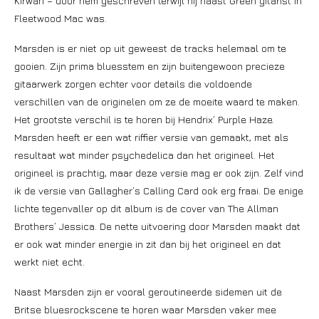
Kirwan – door hem geschreven terwijl hij naast Green gitarist in
Fleetwood Mac was.
Marsden is er niet op uit geweest de tracks helemaal om te
gooien. Zijn prima bluesstem en zijn buitengewoon precieze
gitaarwerk zorgen echter voor details die voldoende
verschillen van de originelen om ze de moeite waard te maken.
Het grootste verschil is te horen bij Hendrix’ Purple Haze.
Marsden heeft er een wat riffier versie van gemaakt, met als
resultaat wat minder psychedelica dan het origineel. Het
origineel is prachtig, maar deze versie mag er ook zijn. Zelf vind
ik de versie van Gallagher’s Calling Card ook erg fraai. De enige
lichte tegenvaller op dit album is de cover van The Allman
Brothers’ Jessica. De nette uitvoering door Marsden maakt dat
er ook wat minder energie in zit dan bij het origineel en dat
werkt niet echt.
Naast Marsden zijn er vooral geroutineerde sidemen uit de
Britse bluesrockscene te horen waar Marsden vaker mee