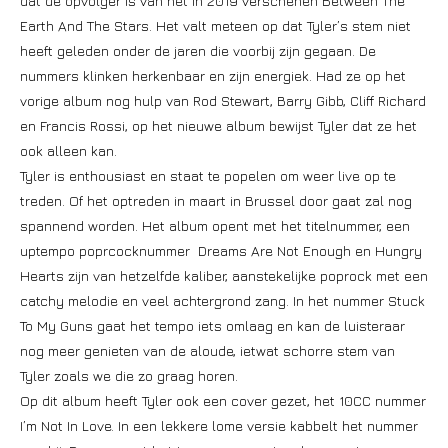
dat de opvolger is van het in 2019 verschenen Between The
Earth And The Stars. Het valt meteen op dat Tyler’s stem niet
heeft geleden onder de jaren die voorbij zijn gegaan. De
nummers klinken herkenbaar en zijn energiek. Had ze op het
vorige album nog hulp van Rod Stewart, Barry Gibb, Cliff Richard
en Francis Rossi, op het nieuwe album bewijst Tyler dat ze het
ook alleen kan.
Tyler is enthousiast en staat te popelen om weer live op te
treden. Of het optreden in maart in Brussel door gaat zal nog
spannend worden. Het album opent met het titelnummer, een
uptempo poprcocknummer Dreams Are Not Enough en Hungry
Hearts zijn van hetzelfde kaliber, aanstekelijke poprock met een
catchy melodie en veel achtergrond zang. In het nummer Stuck
To My Guns gaat het tempo iets omlaag en kan de luisteraar
nog meer genieten van de aloude, ietwat schorre stem van
Tyler zoals we die zo graag horen.
Op dit album heeft Tyler ook een cover gezet, het 10CC nummer
I’m Not In Love. In een lekkere lome versie kabbelt het nummer