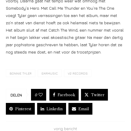
voorbij. Daarna gaat het tempo weer wat omhoog met
Somebody’s Hero. Met Call Me Thunder en You’re The One
voegt Tyler geen verrassingen toe aan het album, maar met
zo’n staat van dienst hoeft ze ook helemaal niets te bewijzen.
Het album sluit af met Catch The Wind, een nummer met vooral
in het begin lekker veel akoestische gitaar. Na meer dan dertig
jaar pophistorie geschreven te hebben, laat Tyler horen dat ze
nog steeds mee doet, en niet voor de troostprijzen.
BONNIE TYLER
EARMUSIC
V2 RECORDS
Facebook
Twitter
0
DELEN
Pinterest
Linkedin
Email
vorig bericht