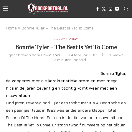
Home
»
Bonnie Tyler – The Best Is Yet To Come
ALBUM REVIEW
Bonnie Tyler – The Best Is Yet To Come
geschreven door
Edwin Knip
24 februari 2021
776
views
2 minuten leestijd
Bonnie Tyler,
de zangeres met die karakteristieke stem en met mega
hits in de jaren zeventig en tachtig komt weer met een
nieuw album.
Eind jaren zeventig had Tyler een tophit met It’s A Heartache en
een paar jaar later, in 1983 was er die andere klapper Total
Eclipse Of The Heart. En toch is de titel van het nieuwe album
The Best Is Yet To Come. Er staan twaalf nummers op het album