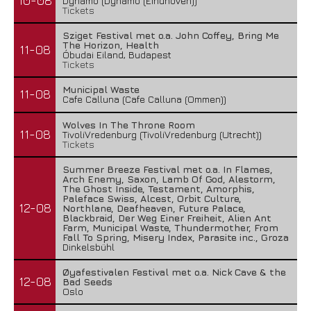
10-08
Dynamo (Dynamo (Eindhoven))
Tickets
Sziget Festival met o.a. John Coffey, Bring Me
The Horizon, Health
11-08
Óbudai Eiland, Budapest
Tickets
Municipal Waste
11-08
Cafe Calluna (Cafe Calluna (Ommen))
Wolves In The Throne Room
11-08
TivoliVredenburg (TivoliVredenburg (Utrecht))
Tickets
Summer Breeze Festival met o.a. In Flames,
Arch Enemy, Saxon, Lamb Of God, Alestorm,
The Ghost Inside, Testament, Amorphis,
Paleface Swiss, Alcest, Orbit Culture,
12-08
Northlane, Deafheaven, Future Palace,
Blackbraid, Der Weg Einer Freiheit, Alien Ant
Farm, Municipal Waste, Thundermother, From
Fall To Spring, Misery Index, Parasite inc., Groza
Dinkelsbühl
Øyafestivalen Festival met o.a. Nick Cave & the
12-08
Bad Seeds
Oslo