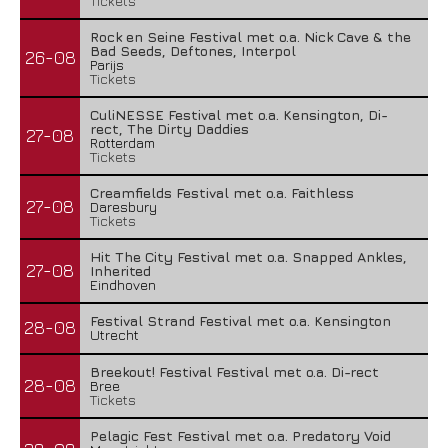
Tickets
Rock en Seine Festival met o.a. Nick Cave & the
Bad Seeds, Deftones, Interpol
26-08
Parijs
Tickets
CuliNESSE Festival met o.a. Kensington, Di-
rect, The Dirty Daddies
27-08
Rotterdam
Tickets
Creamfields Festival met o.a. Faithless
27-08
Daresbury
Tickets
Hit The City Festival met o.a. Snapped Ankles,
27-08
Inherited
Eindhoven
Festival Strand Festival met o.a. Kensington
28-08
Utrecht
Breekout! Festival Festival met o.a. Di-rect
28-08
Bree
Tickets
Pelagic Fest Festival met o.a. Predatory Void