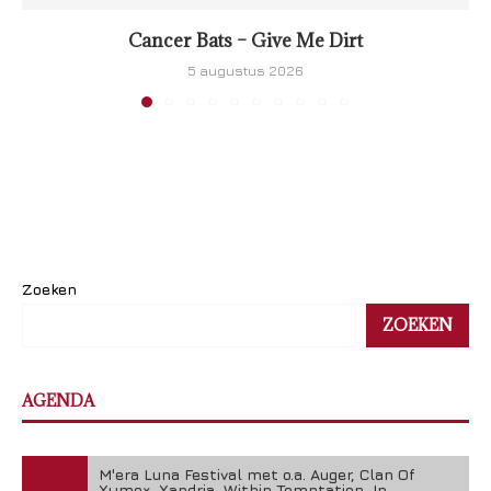
Cancer Bats – Give Me Dirt
5 augustus 2026
Zoeken
ZOEKEN
AGENDA
M'era Luna Festival met o.a. Auger, Clan Of
Xymox, Xandria, Within Temptation, In