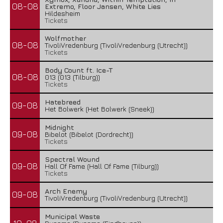
08-08
Extremo, Floor Jansen, White Lies
Hildesheim
Tickets
Wolfmother
08-08
TivoliVredenburg (TivoliVredenburg (Utrecht))
Tickets
Body Count ft. Ice-T
08-08
013 (013 (Tilburg))
Tickets
Hatebreed
09-08
Het Bolwerk (Het Bolwerk (Sneek))
Midnight
09-08
Bibelot (Bibelot (Dordrecht))
Tickets
Spectral Wound
09-08
Hall Of Fame (Hall Of Fame (Tilburg))
Tickets
Arch Enemy
09-08
TivoliVredenburg (TivoliVredenburg (Utrecht))
Municipal Waste