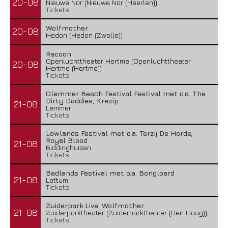
20-08
Nieuwe Nor (Nieuwe Nor (Heerlen))
Tickets
Wolfmother
20-08
Hedon (Hedon (Zwolle))
Racoon
Openluchttheater Hertme (Openluchttheater
20-08
Hertme (Hertme))
Tickets
Glemmer Beach Festival Festival met o.a. The
Dirty Daddies, Krezip
21-08
Lemmer
Tickets
Lowlands Festival met o.a. Terzij De Horde,
Royal Blood
21-08
Biddinghuizen
Tickets
Badlands Festival met o.a. Bongloard
21-08
Lottum
Tickets
Zuiderpark Live: Wolfmother
21-08
Zuiderparktheater (Zuiderparktheater (Den Haag))
Tickets