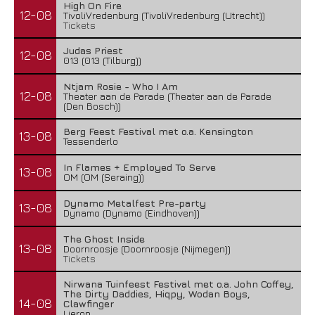
High On Fire
12-08
TivoliVredenburg (TivoliVredenburg (Utrecht))
Tickets
Judas Priest
12-08
013 (013 (Tilburg))
Ntjam Rosie - Who I Am
12-08
Theater aan de Parade (Theater aan de Parade
(Den Bosch))
Berg Feest Festival met o.a. Kensington
13-08
Tessenderlo
In Flames + Employed To Serve
13-08
OM (OM (Seraing))
Dynamo Metalfest Pre-party
13-08
Dynamo (Dynamo (Eindhoven))
The Ghost Inside
13-08
Doornroosje (Doornroosje (Nijmegen))
Tickets
Nirwana Tuinfeest Festival met o.a. John Coffey,
The Dirty Daddies, Hiqpy, Wodan Boys,
14-08
Clawfinger
Lierop