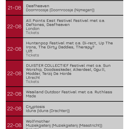
Deafheaven
21-08
Doornroosje (Doornroosje (Nijmegen))
All Points East Festival Festival met o.a.
Deftones, Deafheaven
22-08
London
Tickets
Huntenpop Festival met o.a. Di-rect, Up The
Irons, The Dirty Daddies, Therapy?
22-08
Ulft
Tickets
DUISTER COLLECTIEF Festival met o.a. Sun
Worship, Doodseskader, Alkerdeel, Ggu:ll,
22-08
Modder, Terzij De Horde
Utrecht
Tickets
Waailand Outdoor Festival met o.a. Ruthless
22-08
Made
Cryptosis
22-08
Iduna (Iduna (Drachten))
Wolfmother
22-08
Muziekgieterij (Muziekgieterij (Maastricht))