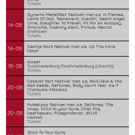
Tickets
Dynamo MetalFest Festival met o.a. In Flames,
Lamb Of God, Testament, Overkill, Death Angel,
Urne, Slaughter To Prevail, Fit For An Autopsy,
14-08
Amorphis, Insanity Alert, Primus, Necrot
Eindhoven
Tickets
Zeeltje Rock Festival met o.a. Up The Irons
14-08
Deest
Alcest
18-08
TivoliVredenburg (TivoliVredenburg (Utrecht))
Tickets
Cabaret Vert Festival met o.a. Nick Cave & the
Bad Seeds, Deftones, Body Count feat. Ice-T
20-08
Charleville-Mézières
Tickets
Pukkelpop Festival met o.a. Deftones, The
Hives, Stick to your Guns, Chat Pile,
20-08
Deafheaven, Ploegendienst, dEUS
Hasselt
Tickets
Stick To Your Guns