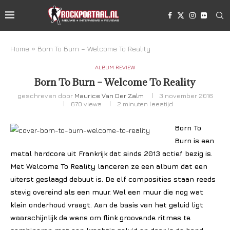
Home
»
Born To Burn – Welcome To Reality
ALBUM REVIEW
Born To Burn – Welcome To Reality
geschreven door
Maurice Van Der Zalm
3 november 2016
670
views
2 minuten leestijd
Born To
Burn is een
metal hardcore uit Frankrijk dat sinds 2013 actief bezig is.
Met Welcome To Reality lanceren ze een album dat een
uiterst geslaagd debuut is. De elf composities staan reeds
stevig overeind als een muur. Wel een muur die nog wat
klein onderhoud vraagt. Aan de basis van het geluid ligt
waarschijnlijk de wens om flink groovende ritmes te