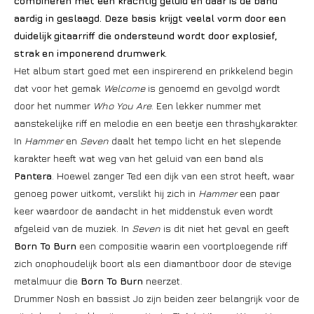
combineren met een krachtig geluid en daar is de band
aardig in geslaagd. Deze basis krijgt veelal vorm door een
duidelijk gitaarriff die ondersteund wordt door explosief,
strak en imponerend drumwerk.
Het album start goed met een inspirerend en prikkelend begin
dat voor het gemak
Welcome
is genoemd en gevolgd wordt
door het nummer
Who You Are
. Een lekker nummer met
aanstekelijke riff en melodie en een beetje een thrashykarakter.
In
Hammer
en
Seven
daalt het tempo licht en het slepende
karakter heeft wat weg van het geluid van een band als
Pantera
. Hoewel zanger Ted een dijk van een strot heeft, waar
genoeg power uitkomt, verslikt hij zich in
Hammer
een paar
keer waardoor de aandacht in het middenstuk even wordt
afgeleid van de muziek. In
Seven
is dit niet het geval en geeft
Born To Burn
een compositie waarin een voortploegende riff
zich onophoudelijk boort als een diamantboor door de stevige
metalmuur die
Born To Burn
neerzet.
Drummer Nosh en bassist Jo zijn beiden zeer belangrijk voor de