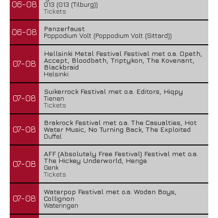
06-08
013 (013 (Tilburg))
Tickets
Panzerfaust
06-08
Poppodium Volt (Poppodium Volt (Sittard))
Hellsinki Metal Festival Festival met o.a. Opeth,
Accept, Bloodbath, Triptykon, The Kovenant,
07-08
Blackbraid
Helsinki
Suikerrock Festival met o.a. Editors, Hiqpy
07-08
Tienen
Tickets
Brakrock Festival met o.a. The Casualties, Hot
07-08
Water Music, No Turning Back, The Exploited
Duffel
AFF (Absolutely Free Festival) Festival met o.a.
The Hickey Underworld, Henge
07-08
Genk
Tickets
Waterpop Festival met o.a. Wodan Boys,
07-08
Collignon
Wateringen