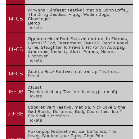
Nirwana Tuinfeest Festival met o.a. John Coffey,
The Dirty Daddies, Hiqpy, Wodan Boys,
14-08
Clawfinger
Lierop
Tickets
Dynamo MetalFest Festival met o.a. In Flames,
Lamb Of God, Testament, Overkill, Death Angel,
Urne, Slaughter To Prevail, Fit For An Autopsy,
14-08
Amorphis, Insanity Alert, Primus, Necrot
Eindhoven
Tickets
Zeeltje Rock Festival met o.a. Up The Irons
14-08
Deest
Alcest
18-08
TivoliVredenburg (TivoliVredenburg (Utrecht))
Tickets
Cabaret Vert Festival met o.a. Nick Cave & the
Bad Seeds, Deftones, Body Count feat. Ice-T
20-08
Charleville-Mézières
Tickets
Pukkelpop Festival met o.a. Deftones, The
Hives, Stick to your Guns, Chat Pile,