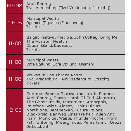
Arch Enemy
09-08
TivoliVredenburg (TivoliVredenburg (Utrecht))
Municipal Waste
10-08
Dynamo (Dynamo (Eindhoven))
Tickets
Sziget Festival met o.a. John Coffey, Bring Me
The Horizon, Health
11-08
Óbudai Eiland, Budapest
Tickets
Municipal Waste
11-08
Cafe Calluna (Cafe Calluna (Ommen))
Wolves In The Throne Room
11-08
TivoliVredenburg (TivoliVredenburg (Utrecht))
Tickets
Summer Breeze Festival met o.a. In Flames,
Arch Enemy, Saxon, Lamb Of God, Alestorm,
The Ghost Inside, Testament, Amorphis,
Paleface Swiss, Alcest, Orbit Culture,
12-08
Northlane, Deafheaven, Future Palace,
Blackbraid, Der Weg Einer Freiheit, Alien Ant
Farm, Municipal Waste, Thundermother, From
Fall To Spring, Misery Index, Parasite inc., Groza
Dinkelsbühl