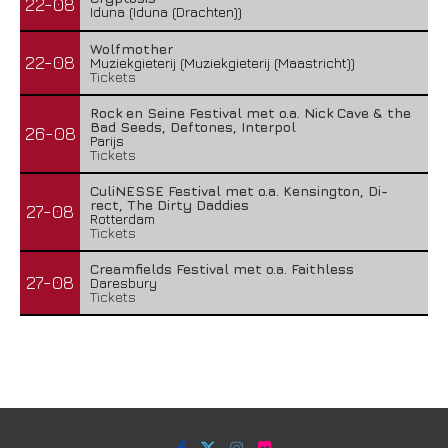
22-08
Iduna (Iduna (Drachten))
Wolfmother
22-08
Muziekgieterij (Muziekgieterij (Maastricht))
Tickets
Rock en Seine Festival met o.a. Nick Cave & the
Bad Seeds, Deftones, Interpol
26-08
Parijs
Tickets
CuliNESSE Festival met o.a. Kensington, Di-
rect, The Dirty Daddies
27-08
Rotterdam
Tickets
Creamfields Festival met o.a. Faithless
27-08
Daresbury
Tickets