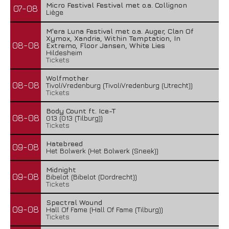
Micro Festival Festival met o.a. Collignon
07-08
Liège
M'era Luna Festival met o.a. Auger, Clan Of
Xymox, Xandria, Within Temptation, In
08-08
Extremo, Floor Jansen, White Lies
Hildesheim
Tickets
Wolfmother
08-08
TivoliVredenburg (TivoliVredenburg (Utrecht))
Tickets
Body Count ft. Ice-T
08-08
013 (013 (Tilburg))
Tickets
Hatebreed
09-08
Het Bolwerk (Het Bolwerk (Sneek))
Midnight
09-08
Bibelot (Bibelot (Dordrecht))
Tickets
Spectral Wound
09-08
Hall Of Fame (Hall Of Fame (Tilburg))
Tickets