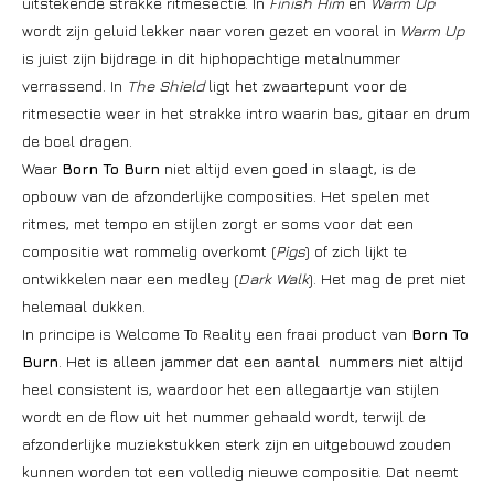
uitstekende strakke ritmesectie. In
Finish Him
en
Warm Up
wordt zijn geluid lekker naar voren gezet en vooral in
Warm Up
is juist zijn bijdrage in dit hiphopachtige metalnummer
verrassend. In
The Shield
ligt het zwaartepunt voor de
ritmesectie weer in het strakke intro waarin bas, gitaar en drum
de boel dragen.
Waar
Born To Burn
niet altijd even goed in slaagt, is de
opbouw van de afzonderlijke composities. Het spelen met
ritmes, met tempo en stijlen zorgt er soms voor dat een
compositie wat rommelig overkomt (
Pigs
) of zich lijkt te
ontwikkelen naar een medley (
Dark Walk
). Het mag de pret niet
helemaal dukken.
In principe is Welcome To Reality een fraai product van
Born To
Burn
. Het is alleen jammer dat een aantal nummers niet altijd
heel consistent is, waardoor het een allegaartje van stijlen
wordt en de flow uit het nummer gehaald wordt, terwijl de
afzonderlijke muziekstukken sterk zijn en uitgebouwd zouden
kunnen worden tot een volledig nieuwe compositie. Dat neemt