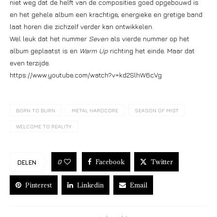
niet weg dat de helft van de composities goed opgebouwd is
en het gehele album een krachtige, energieke en gretige band
laat horen die zichzelf verder kan ontwikkelen.
Wel leuk dat het nummer
Seven
als vierde nummer op het
album geplaatst is en
Warm Up
richting het einde. Maar dat
even terzijde.
https://www.youtube.com/watch?v=kd2SlhW6cVg
BORN TO BURN
METAL HARDCORE
SEASON OF MIST
WELCOME TO REALITY
Facebook
Twitter
0
DELEN
Pinterest
Linkedin
Email