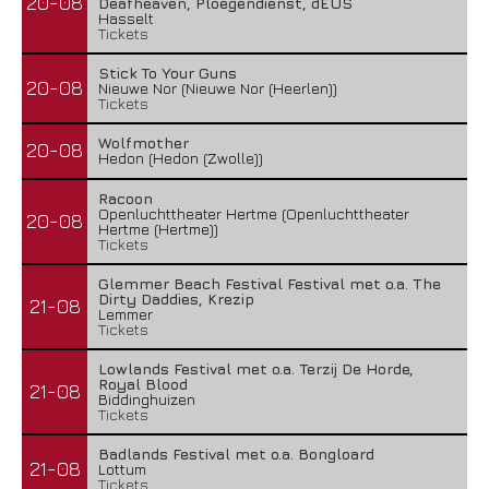
20-08
Deafheaven, Ploegendienst, dEUS
Hasselt
Tickets
Stick To Your Guns
20-08
Nieuwe Nor (Nieuwe Nor (Heerlen))
Tickets
Wolfmother
20-08
Hedon (Hedon (Zwolle))
Racoon
Openluchttheater Hertme (Openluchttheater
20-08
Hertme (Hertme))
Tickets
Glemmer Beach Festival Festival met o.a. The
Dirty Daddies, Krezip
21-08
Lemmer
Tickets
Lowlands Festival met o.a. Terzij De Horde,
Royal Blood
21-08
Biddinghuizen
Tickets
Badlands Festival met o.a. Bongloard
21-08
Lottum
Tickets