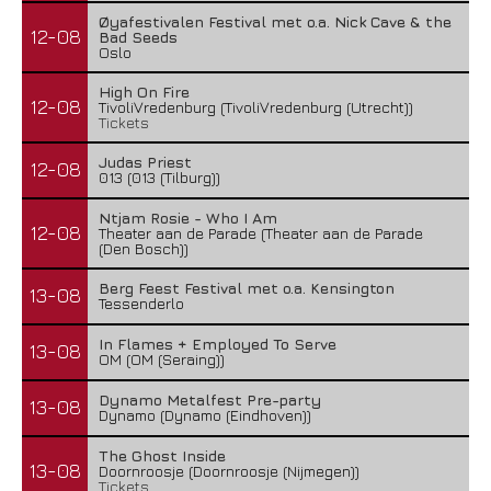
Øyafestivalen Festival met o.a. Nick Cave & the
12-08
Bad Seeds
Oslo
High On Fire
12-08
TivoliVredenburg (TivoliVredenburg (Utrecht))
Tickets
Judas Priest
12-08
013 (013 (Tilburg))
Ntjam Rosie - Who I Am
12-08
Theater aan de Parade (Theater aan de Parade
(Den Bosch))
Berg Feest Festival met o.a. Kensington
13-08
Tessenderlo
In Flames + Employed To Serve
13-08
OM (OM (Seraing))
Dynamo Metalfest Pre-party
13-08
Dynamo (Dynamo (Eindhoven))
The Ghost Inside
13-08
Doornroosje (Doornroosje (Nijmegen))
Tickets