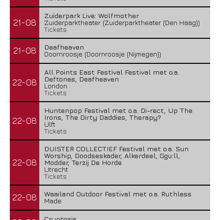
Zuiderpark Live: Wolfmother
21-08
Zuiderparktheater (Zuiderparktheater (Den Haag))
Tickets
Deafheaven
21-08
Doornroosje (Doornroosje (Nijmegen))
All Points East Festival Festival met o.a.
Deftones, Deafheaven
22-08
London
Tickets
Huntenpop Festival met o.a. Di-rect, Up The
Irons, The Dirty Daddies, Therapy?
22-08
Ulft
Tickets
DUISTER COLLECTIEF Festival met o.a. Sun
Worship, Doodseskader, Alkerdeel, Ggu:ll,
22-08
Modder, Terzij De Horde
Utrecht
Tickets
Waailand Outdoor Festival met o.a. Ruthless
22-08
Made
Cryptosis