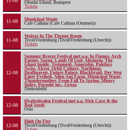
11-08
Óbudai Eiland, Budapest
Tickets
Municipal Waste
11-08
Cafe Calluna (Cafe Calluna (Ommen))
Wolves In The Throne Room
11-08
TivoliVredenburg (TivoliVredenburg (Utrecht))
Tickets
Summer Breeze Festival met o.a. In Flames, Arch
Enemy, Saxon, Lamb Of God, Alestorm, The
Ghost Inside, Testament, Amorphis, Paleface
Swiss, Alcest, Orbit Culture, Northlane,
12-08
Deafheaven, Future Palace, Blackbraid, Der Weg
Einer Freiheit, Alien Ant Farm, Municipal Waste,
Thundermother, From Fall To Spring, Misery
Index, Parasite inc., Groza
Dinkelsbühl
Øyafestivalen Festival met o.a. Nick Cave & the
12-08
Bad Seeds
Oslo
High On Fire
12-08
TivoliVredenburg (TivoliVredenburg (Utrecht))
Tickets