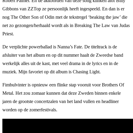
Robert Palmer. En de akkoorden van deze song klinken alof Billy
Gibbons van ZZTop ze persoonlijk heeft ingespeeld. En dan is er
nog The Other Son of Odin met de tekstregel ‘beaking the jaw’ die
net zo gezongen/herhaald wordt als in Breaking The Law van Judas
Priest.
De verplichte powerballad is Nanna’s Fate. De titeltrack is de
afsluiter van het album en op dit nummer haalt de Zweedse band
werkelijk alles uit de kast, met veel drama in de lyrics en in de
muziek. Mijn favoriet op dit album is Chasing Light.
Fimbulvinter is opnieuw een flinke stap vooruit voor Brothers Of
Metal. Het zou zomaar kunnen dat deze Zweden binnen enkele
jaren de grootste concertzalen van het land vullen en headliner
worden op de zomerfestivals.