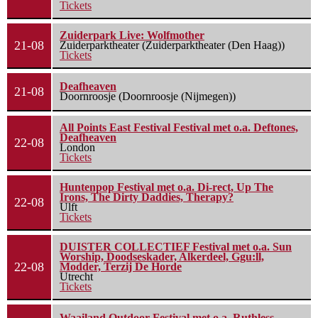
Tickets
Zuiderpark Live: Wolfmother
21-08
Zuiderparktheater (Zuiderparktheater (Den Haag))
Tickets
Deafheaven
21-08
Doornroosje (Doornroosje (Nijmegen))
All Points East Festival Festival met o.a. Deftones,
Deafheaven
22-08
London
Tickets
Huntenpop Festival met o.a. Di-rect, Up The
Irons, The Dirty Daddies, Therapy?
22-08
Ulft
Tickets
DUISTER COLLECTIEF Festival met o.a. Sun
Worship, Doodseskader, Alkerdeel, Ggu:ll,
22-08
Modder, Terzij De Horde
Utrecht
Tickets
Waailand Outdoor Festival met o.a. Ruthless