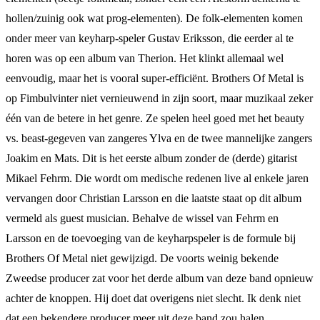
hollen/zuinig ook wat prog-elementen). De folk-elementen komen
onder meer van keyharp-speler Gustav Eriksson, die eerder al te
horen was op een album van Therion. Het klinkt allemaal wel
eenvoudig, maar het is vooral super-efficiënt. Brothers Of Metal is
op Fimbulvinter niet vernieuwend in zijn soort, maar muzikaal zeker
één van de betere in het genre. Ze spelen heel goed met het beauty
vs. beast-gegeven van zangeres Ylva en de twee mannelijke zangers
Joakim en Mats. Dit is het eerste album zonder de (derde) gitarist
Mikael Fehrm. Die wordt om medische redenen live al enkele jaren
vervangen door Christian Larsson en die laatste staat op dit album
vermeld als guest musician. Behalve de wissel van Fehrm en
Larsson en de toevoeging van de keyharpspeler is de formule bij
Brothers Of Metal niet gewijzigd. De voorts weinig bekende
Zweedse producer zat voor het derde album van deze band opnieuw
achter de knoppen. Hij doet dat overigens niet slecht. Ik denk niet
dat een bekendere producer meer uit deze band zou halen.