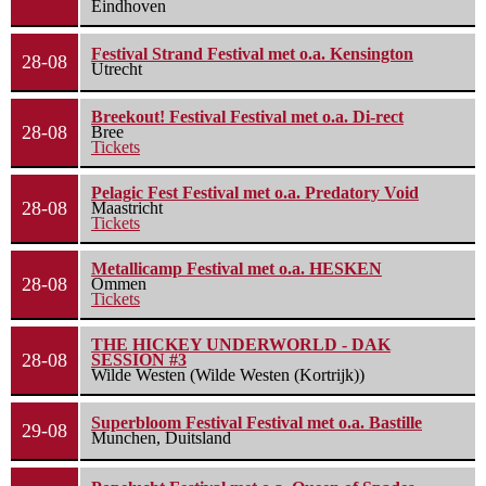
Eindhoven
Festival Strand Festival met o.a. Kensington
28-08
Utrecht
Breekout! Festival Festival met o.a. Di-rect
28-08
Bree
Tickets
Pelagic Fest Festival met o.a. Predatory Void
28-08
Maastricht
Tickets
Metallicamp Festival met o.a. HESKEN
28-08
Ommen
Tickets
THE HICKEY UNDERWORLD - DAK
28-08
SESSION #3
Wilde Westen (Wilde Westen (Kortrijk))
Superbloom Festival Festival met o.a. Bastille
29-08
Munchen, Duitsland