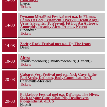
14-08
Lierop
Tickets
Dynamo MetalFest Festival met o.a. In Flames,
Lamb Of God, Testament, Overkill, Death Angel,
Urne, Slaughter To Prevail, Fit For An Autopsy,
14-08
Amorphis, Insanity Alert, Primus, Necrot
Eindhoven
Tickets
Zeeltje Rock Festival met o.a. Up The Irons
14-08
Deest
Alcest
18-08
TivoliVredenburg (TivoliVredenburg (Utrecht))
Tickets
Cabaret Vert Festival met o.a. Nick Cave & the
Bad Seeds, Deftones, Body Count feat. Ice-T
20-08
Charleville-Mézières
Tickets
Pukkelpop Festival met o.a. Deftones, The Hives,
Stick to your Guns, Chat Pile, Deafheaven,
20-08
Ploegendienst, dEUS
Hasselt