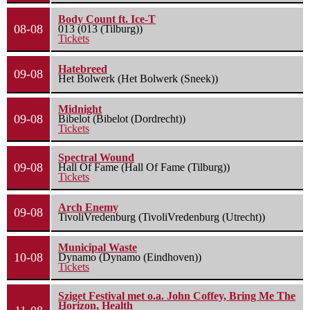
Body Count ft. Ice-T
08-08
013 (013 (Tilburg))
Tickets
Hatebreed
09-08
Het Bolwerk (Het Bolwerk (Sneek))
Midnight
09-08
Bibelot (Bibelot (Dordrecht))
Tickets
Spectral Wound
09-08
Hall Of Fame (Hall Of Fame (Tilburg))
Tickets
Arch Enemy
09-08
TivoliVredenburg (TivoliVredenburg (Utrecht))
Municipal Waste
10-08
Dynamo (Dynamo (Eindhoven))
Tickets
Sziget Festival met o.a. John Coffey, Bring Me The
Horizon, Health