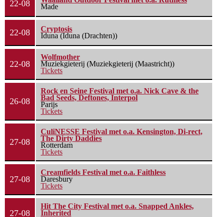
22-08
Made
Cryptosis
22-08
Iduna (Iduna (Drachten))
Wolfmother
22-08
Muziekgieterij (Muziekgieterij (Maastricht))
Tickets
Rock en Seine Festival met o.a. Nick Cave & the
Bad Seeds, Deftones, Interpol
26-08
Parijs
Tickets
CuliNESSE Festival met o.a. Kensington, Di-rect,
The Dirty Daddies
27-08
Rotterdam
Tickets
Creamfields Festival met o.a. Faithless
27-08
Daresbury
Tickets
Hit The City Festival met o.a. Snapped Ankles,
27-08
Inherited