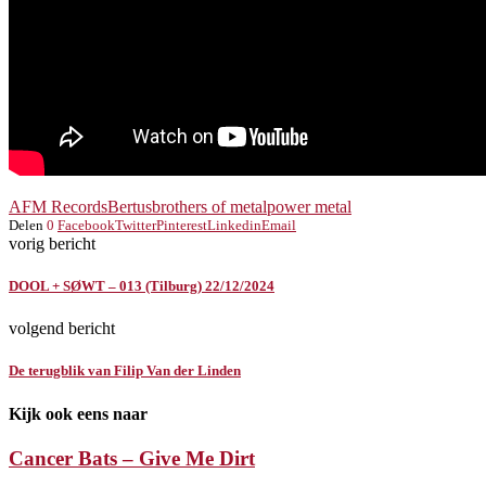
AFM Records
Bertus
brothers of metal
power metal
Delen
0
Facebook
Twitter
Pinterest
Linkedin
Email
vorig bericht
DOOL + SØWT – 013 (Tilburg) 22/12/2024
volgend bericht
De terugblik van Filip Van der Linden
Kijk ook eens naar
Cancer Bats – Give Me Dirt