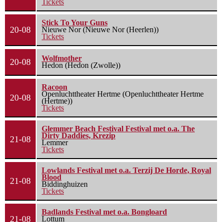
Tickets
Stick To Your Guns
20-08
Nieuwe Nor (Nieuwe Nor (Heerlen))
Tickets
Wolfmother
20-08
Hedon (Hedon (Zwolle))
Racoon
Openluchttheater Hertme (Openluchttheater Hertme
20-08
(Hertme))
Tickets
Glemmer Beach Festival Festival met o.a. The
Dirty Daddies, Krezip
21-08
Lemmer
Tickets
Lowlands Festival met o.a. Terzij De Horde, Royal
Blood
21-08
Biddinghuizen
Tickets
Badlands Festival met o.a. Bongloard
21-08
Lottum