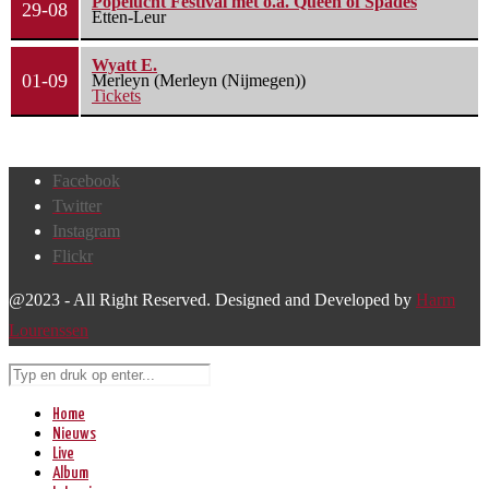
Popelucht Festival met o.a. Queen of Spades
29-08
Etten-Leur
Wyatt E.
01-09
Merleyn (Merleyn (Nijmegen))
Tickets
Facebook
Twitter
Instagram
Flickr
@2023 - All Right Reserved. Designed and Developed by
Harm
Lourenssen
Home
Nieuws
Live
Album