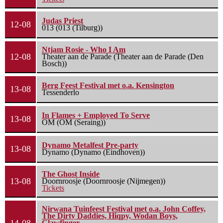
Judas Priest
12-08
013 (013 (Tilburg))
Ntjam Rosie - Who I Am
12-08
Theater aan de Parade (Theater aan de Parade (Den
Bosch))
Berg Feest Festival met o.a. Kensington
13-08
Tessenderlo
In Flames + Employed To Serve
13-08
OM (OM (Seraing))
Dynamo Metalfest Pre-party
13-08
Dynamo (Dynamo (Eindhoven))
The Ghost Inside
13-08
Doornroosje (Doornroosje (Nijmegen))
Tickets
Nirwana Tuinfeest Festival met o.a. John Coffey,
The Dirty Daddies, Hiqpy, Wodan Boys,
Clawfinger