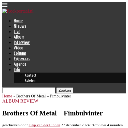
Home
Nieuws
Live
Album
Interview
Video
Column
Prijsvraag
Agenda
Info
Contact
Colofon
Zoeken
Home
»
Brothers Of Metal – Fimbulvinter
ALBUM REVIEW
Brothers Of Metal – Fimbulvinter
geschreven door
Filip van der Linden
27 december 2024
918
views
4 minuten