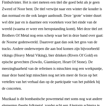
Fimbulvinter. Het is niet meteen een titel die goed bekt als je geen
Zweed of Noor bent. De titel verwijst naar een winter die kouder is
dan normaal en die ook langer aanhoudt. Deze ‘grote’ winter duurt
wel drie jaar en is daarmee een voorteken voor het einde van de
wereld (waarna er weer een heropstanding komt). Met deze titel zet
Brothers Of Metal nog eens scherp waar het in deze band over gaat:
de Noorse godenwereld. Daarover gaat dan ook het gros van de
tracks. Andere onderwerpen die aan bod komen zijn bijvoorbeeld
vikings (Heavy Metal Viking), bier drinken (Rivers Of Gold) en
epische gevechten (Sowilo, Giantslayer, Heart Of Stone). De
meezingbaarheid van de refreinen is misschien nog een werkpuntje,
maar deze band legt misschien nog net iets meer de focus op het
vertellen van het verhaal dan op de participatie van het publiek bij
de concerten.
Muzikaal is dit bombastische powermetal met soms nog wat andere
elementen (beetje folkmetal, zonder echt een Alestorm achterna te