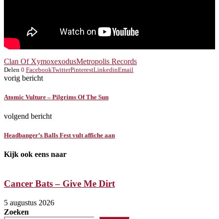
Clan Of Xymox
exodus
Metropolis Records
Delen
0
Facebook
Twitter
Pinterest
Linkedin
Email
vorig bericht
Atomic Vulture – Pilgrims Of The Sun
volgend bericht
Headbanger’s Balls Fest vult affiche aan
Kijk ook eens naar
Cancer Bats – Give Me Dirt
5 augustus 2026
5
Zoeken