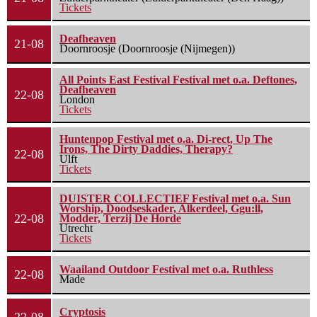
Tickets
Deafheaven
21-08
Doornroosje (Doornroosje (Nijmegen))
All Points East Festival Festival met o.a. Deftones,
Deafheaven
22-08
London
Tickets
Huntenpop Festival met o.a. Di-rect, Up The
Irons, The Dirty Daddies, Therapy?
22-08
Ulft
Tickets
DUISTER COLLECTIEF Festival met o.a. Sun
Worship, Doodseskader, Alkerdeel, Ggu:ll,
22-08
Modder, Terzij De Horde
Utrecht
Tickets
Waailand Outdoor Festival met o.a. Ruthless
22-08
Made
Cryptosis