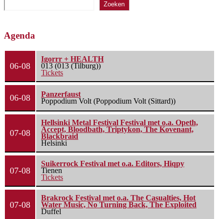
Zoeken
Agenda
Igorrr + HEALTH
06-08
013 (013 (Tilburg))
Tickets
Panzerfaust
06-08
Poppodium Volt (Poppodium Volt (Sittard))
Hellsinki Metal Festival Festival met o.a. Opeth,
Accept, Bloodbath, Triptykon, The Kovenant,
07-08
Blackbraid
Helsinki
Suikerrock Festival met o.a. Editors, Hiqpy
07-08
Tienen
Tickets
Brakrock Festival met o.a. The Casualties, Hot
07-08
Water Music, No Turning Back, The Exploited
Duffel