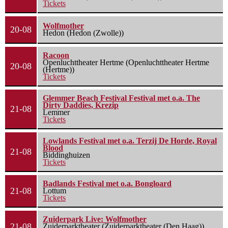
Tickets
Wolfmother
20-08
Hedon (Hedon (Zwolle))
Racoon
Openluchttheater Hertme (Openluchttheater Hertme
20-08
(Hertme))
Tickets
Glemmer Beach Festival Festival met o.a. The
Dirty Daddies, Krezip
21-08
Lemmer
Tickets
Lowlands Festival met o.a. Terzij De Horde, Royal
Blood
21-08
Biddinghuizen
Tickets
Badlands Festival met o.a. Bongloard
21-08
Lottum
Tickets
Zuiderpark Live: Wolfmother
21-08
Zuiderparktheater (Zuiderparktheater (Den Haag))