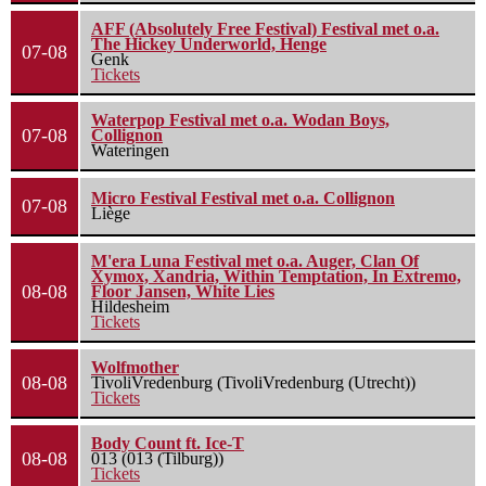
AFF (Absolutely Free Festival) Festival met o.a.
The Hickey Underworld, Henge
07-08
Genk
Tickets
Waterpop Festival met o.a. Wodan Boys,
07-08
Collignon
Wateringen
Micro Festival Festival met o.a. Collignon
07-08
Liège
M'era Luna Festival met o.a. Auger, Clan Of
Xymox, Xandria, Within Temptation, In Extremo,
08-08
Floor Jansen, White Lies
Hildesheim
Tickets
Wolfmother
08-08
TivoliVredenburg (TivoliVredenburg (Utrecht))
Tickets
Body Count ft. Ice-T
08-08
013 (013 (Tilburg))
Tickets