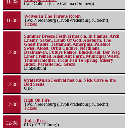
11-08
Cafe Calluna (Cafe Calluna (Ommen))
Wolves In The Throne Room
11-08
TivoliVredenburg (TivoliVredenburg (Utrecht))
Tickets
Summer Breeze Festival met o.a. In Flames, Arch
Enemy, Saxon, Lamb Of God, Alestorm, The
Ghost Inside, Testament, Amorphis, Paleface
Swiss, Alcest, Orbit Culture, Northlane,
12-08
Deafheaven, Future Palace, Blackbraid, Der Weg
Einer Freiheit, Alien Ant Farm, Municipal Waste,
Thundermother, From Fall To Spring, Misery
Index, Parasite inc., Groza
Dinkelsbühl
Øyafestivalen Festival met o.a. Nick Cave & the
12-08
Bad Seeds
Oslo
High On Fire
12-08
TivoliVredenburg (TivoliVredenburg (Utrecht))
Tickets
Judas Priest
12-08
013 (013 (Tilburg))