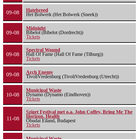
Hatebreed
09-08
Het Bolwerk (Het Bolwerk (Sneek))
Midnight
09-08
Bibelot (Bibelot (Dordrecht))
Tickets
Spectral Wound
09-08
Hall Of Fame (Hall Of Fame (Tilburg))
Tickets
Arch Enemy
09-08
TivoliVredenburg (TivoliVredenburg (Utrecht))
Municipal Waste
10-08
Dynamo (Dynamo (Eindhoven))
Tickets
Sziget Festival met o.a. John Coffey, Bring Me The
Horizon, Health
11-08
Óbudai Eiland, Budapest
Tickets
Municipal Waste