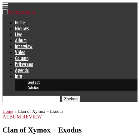
Home
Nieuws
Live
Album
Interview
Video
Column
Prijsvraag
Agenda
Info
Contact
Colofon
Zoeken
Home
»
Clan of Xymox – Exodus
ALBUM REVIEW
Clan of Xymox – Exodus