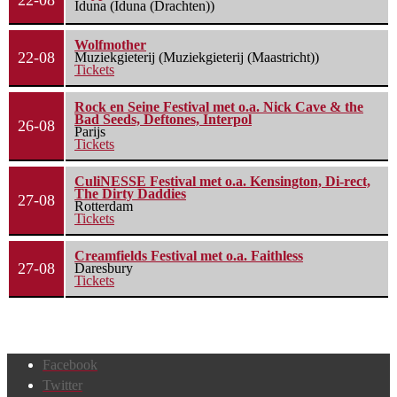
22-08
Iduna (Iduna (Drachten))
Wolfmother
22-08
Muziekgieterij (Muziekgieterij (Maastricht))
Tickets
Rock en Seine Festival met o.a. Nick Cave & the
Bad Seeds, Deftones, Interpol
26-08
Parijs
Tickets
CuliNESSE Festival met o.a. Kensington, Di-rect,
The Dirty Daddies
27-08
Rotterdam
Tickets
Creamfields Festival met o.a. Faithless
27-08
Daresbury
Tickets
Facebook
Twitter