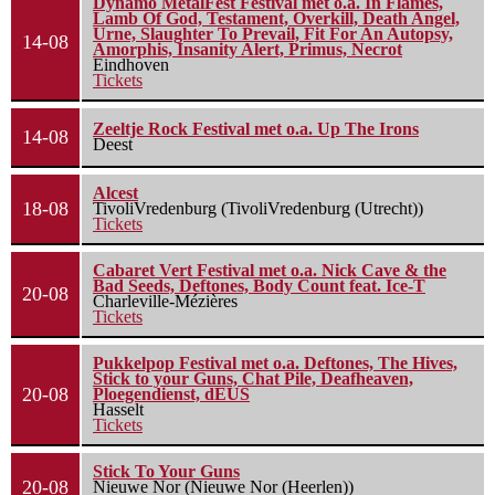
Dynamo MetalFest Festival met o.a. In Flames,
Lamb Of God, Testament, Overkill, Death Angel,
Urne, Slaughter To Prevail, Fit For An Autopsy,
14-08
Amorphis, Insanity Alert, Primus, Necrot
Eindhoven
Tickets
Zeeltje Rock Festival met o.a. Up The Irons
14-08
Deest
Alcest
18-08
TivoliVredenburg (TivoliVredenburg (Utrecht))
Tickets
Cabaret Vert Festival met o.a. Nick Cave & the
Bad Seeds, Deftones, Body Count feat. Ice-T
20-08
Charleville-Mézières
Tickets
Pukkelpop Festival met o.a. Deftones, The Hives,
Stick to your Guns, Chat Pile, Deafheaven,
20-08
Ploegendienst, dEUS
Hasselt
Tickets
Stick To Your Guns
20-08
Nieuwe Nor (Nieuwe Nor (Heerlen))