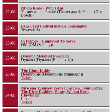
Ntjam Rosie - Who I Am
12-08
Theater aan de Parade (Theater aan de Parade (Den
Bosch))
Berg Feest Festival met o.a. Kensington
13-08
Tessenderlo
In Flames + Employed To Serve
13-08
OM (OM (Seraing))
Dynamo Metalfest Pre-party
13-08
Dynamo (Dynamo (Eindhoven))
The Ghost Inside
13-08
Doornroosje (Doornroosje (Nijmegen))
Tickets
Nirwana Tuinfeest Festival met o.a. John Coffey,
The Dirty Daddies, Hiqpy, Wodan Boys,
14-08
Clawfinger
Lierop
Tickets