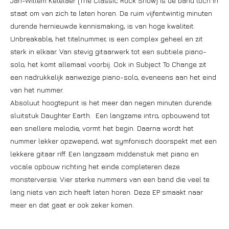
Jan-Willem Ketelaer (The Classic Rock Show) is de band toch in
staat om van zich te laten horen. De ruim vijfentwintig minuten
durende hernieuwde kennismaking, is van hoge kwaliteit.
Unbreakable, het titelnummer, is een complex geheel en zit
sterk in elkaar. Van stevig gitaarwerk tot een subtiele piano-
solo, het komt allemaal voorbij. Ook in Subject To Change zit
een nadrukkelijk aanwezige piano-solo, eveneens aan het eind
van het nummer.
Absoluut hoogtepunt is het meer dan negen minuten durende
sluitstuk Daughter Earth. Een langzame intro, opbouwend tot
een snellere melodie, vormt het begin. Daarna wordt het
nummer lekker opzwepend, wat symfonisch doorspekt met een
lekkere gitaar riff. Een langzaam middenstuk met piano en
vocale opbouw richting het einde completeren deze
monsterversie. Vier sterke nummers van een band die veel te
lang niets van zich heeft laten horen. Deze EP smaakt naar
meer en dat gaat er ook zeker komen.