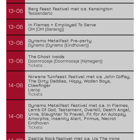
Berg Feest Festival met o.a. Kensington
13-08
Tessenderlo
In Flames + Employed To Serve
13-08
OM (OM (Seraing))
Dynamo Metalfest Pre-party
13-08
Dynamo (Dynamo (Eindhoven))
The Ghost Inside
13-08
Doornroosje (Doornroosje (Nijmegen))
Tickets
Nirwana Tuinfeest Festival met o.a. John Coffey,
The Dirty Daddies, Hiqpy, Wodan Boys,
14-08
Clawfinger
Lierop
Tickets
Dynamo MetalFest Festival met o.a. In Flames,
Lamb Of God, Testament, Overkill, Death Angel,
Urne, Slaughter To Prevail, Fit For An Autopsy,
14-08
Amorphis, Insanity Alert, Primus, Necrot
Eindhoven
Tickets
Zeeltje Rock Festival met o.a. Up The Irons