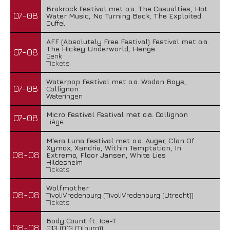
Brakrock Festival met o.a. The Casualties, Hot
07-08
Water Music, No Turning Back, The Exploited
Duffel
AFF (Absolutely Free Festival) Festival met o.a.
The Hickey Underworld, Henge
07-08
Genk
Tickets
Waterpop Festival met o.a. Wodan Boys,
07-08
Collignon
Wateringen
Micro Festival Festival met o.a. Collignon
07-08
Liège
M'era Luna Festival met o.a. Auger, Clan Of
Xymox, Xandria, Within Temptation, In
08-08
Extremo, Floor Jansen, White Lies
Hildesheim
Tickets
Wolfmother
08-08
TivoliVredenburg (TivoliVredenburg (Utrecht))
Tickets
Body Count ft. Ice-T
08-08
013 (013 (Tilburg))