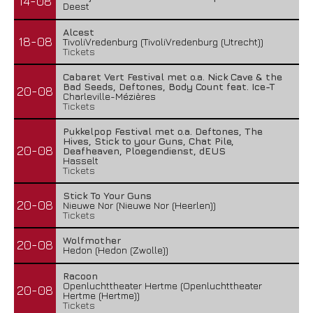
14-08
Deest
Alcest
18-08
TivoliVredenburg (TivoliVredenburg (Utrecht))
Tickets
Cabaret Vert Festival met o.a. Nick Cave & the
Bad Seeds, Deftones, Body Count feat. Ice-T
20-08
Charleville-Mézières
Tickets
Pukkelpop Festival met o.a. Deftones, The
Hives, Stick to your Guns, Chat Pile,
20-08
Deafheaven, Ploegendienst, dEUS
Hasselt
Tickets
Stick To Your Guns
20-08
Nieuwe Nor (Nieuwe Nor (Heerlen))
Tickets
Wolfmother
20-08
Hedon (Hedon (Zwolle))
Racoon
Openluchttheater Hertme (Openluchttheater
20-08
Hertme (Hertme))
Tickets