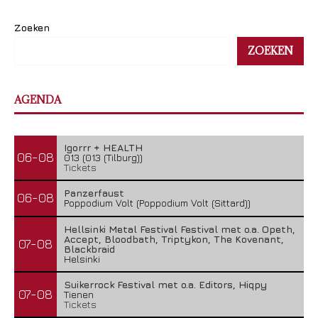
Zoeken
ZOEKEN
AGENDA
Igorrr + HEALTH
06-08
013 (013 (Tilburg))
Tickets
Panzerfaust
06-08
Poppodium Volt (Poppodium Volt (Sittard))
Hellsinki Metal Festival Festival met o.a. Opeth,
Accept, Bloodbath, Triptykon, The Kovenant,
07-08
Blackbraid
Helsinki
Suikerrock Festival met o.a. Editors, Hiqpy
07-08
Tienen
Tickets