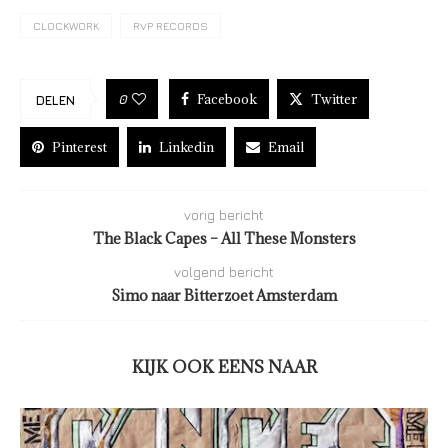
CLOCKWORK
RVP RECORDS
Facebook
Twitter
0
DELEN
Pinterest
Linkedin
Email
vorig bericht
The Black Capes – All These Monsters
volgend bericht
Simo naar Bitterzoet Amsterdam
KIJK OOK EENS NAAR