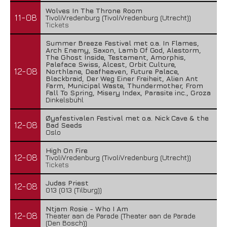
Wolves In The Throne Room
11-08
TivoliVredenburg (TivoliVredenburg (Utrecht))
Tickets
Summer Breeze Festival met o.a. In Flames,
Arch Enemy, Saxon, Lamb Of God, Alestorm,
The Ghost Inside, Testament, Amorphis,
Paleface Swiss, Alcest, Orbit Culture,
12-08
Northlane, Deafheaven, Future Palace,
Blackbraid, Der Weg Einer Freiheit, Alien Ant
Farm, Municipal Waste, Thundermother, From
Fall To Spring, Misery Index, Parasite inc., Groza
Dinkelsbühl
Øyafestivalen Festival met o.a. Nick Cave & the
12-08
Bad Seeds
Oslo
High On Fire
12-08
TivoliVredenburg (TivoliVredenburg (Utrecht))
Tickets
Judas Priest
12-08
013 (013 (Tilburg))
Ntjam Rosie - Who I Am
12-08
Theater aan de Parade (Theater aan de Parade
(Den Bosch))