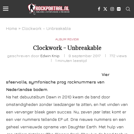
Home
»
Clockwork – Unbreakable
ALBUM REVIEW
Clockwork – Unbreakable
geschreven door
Edwin Knip
9 september 2017
772
views
1 minuten leestijd
Vier
sfeervolle, symfonische prog rocknummers van
Nederlandse bodem.
Na het debuutalbum Dawn in 2010 kwam de band door
omstandigheden zonder leadzanger te zitten, en het vinden van
een vervanger bleek geen succes. Nu, zeven jaar later, komt er
een vier nummers tellende EP uit. Drie nieuwe nummers en een
geheel vernieuwde opname van Daughter Earth. Met hulp van