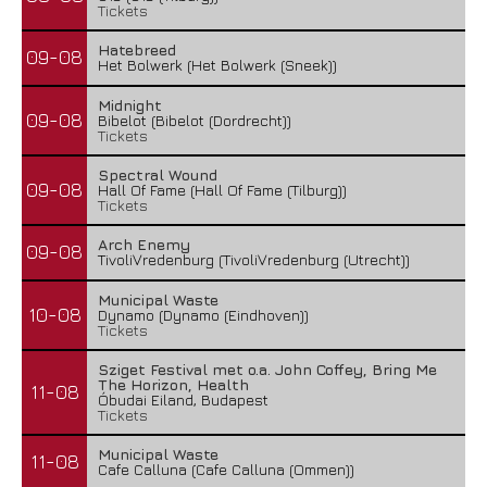
Tickets
Hatebreed
09-08
Het Bolwerk (Het Bolwerk (Sneek))
Midnight
09-08
Bibelot (Bibelot (Dordrecht))
Tickets
Spectral Wound
09-08
Hall Of Fame (Hall Of Fame (Tilburg))
Tickets
Arch Enemy
09-08
TivoliVredenburg (TivoliVredenburg (Utrecht))
Municipal Waste
10-08
Dynamo (Dynamo (Eindhoven))
Tickets
Sziget Festival met o.a. John Coffey, Bring Me
The Horizon, Health
11-08
Óbudai Eiland, Budapest
Tickets
Municipal Waste
11-08
Cafe Calluna (Cafe Calluna (Ommen))