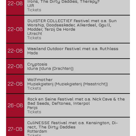
Irons, The Dirty Daddies, Therapy?
22-08
Ulft
Tickets
DUISTER COLLECTIEF Festival met o.a. Sun
Worship, Doodseskader, Alkerdeel, Ggu:ll,
22-08
Modder, Terzij De Horde
Utrecht
Tickets
Waailand Outdoor Festival met o.a. Ruthless
22-08
Made
Cryptosis
22-08
Iduna (Iduna (Drachten))
Wolfmother
22-08
Muziekgieterij (Muziekgieterij (Maastricht))
Tickets
Rock en Seine Festival met o.a. Nick Cave & the
Bad Seeds, Deftones, Interpol
26-08
Parijs
Tickets
CuliNESSE Festival met o.a. Kensington, Di-
rect, The Dirty Daddies
27-08
Rotterdam
Tickets