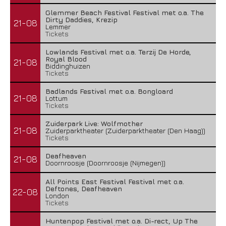
Glemmer Beach Festival Festival met o.a. The
Dirty Daddies, Krezip
21-08
Lemmer
Tickets
Lowlands Festival met o.a. Terzij De Horde,
Royal Blood
21-08
Biddinghuizen
Tickets
Badlands Festival met o.a. Bongloard
21-08
Lottum
Tickets
Zuiderpark Live: Wolfmother
21-08
Zuiderparktheater (Zuiderparktheater (Den Haag))
Tickets
Deafheaven
21-08
Doornroosje (Doornroosje (Nijmegen))
All Points East Festival Festival met o.a.
Deftones, Deafheaven
22-08
London
Tickets
Huntenpop Festival met o.a. Di-rect, Up The